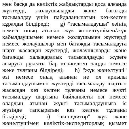
мен басқа да көліктік жабдықтарды қоса алғанда
жүктердi, жолаушыларды және багажды
тасымалдау үшiн пайдаланылатын кез-келген
құралды бiлдiредi; g) "тасымалдаушы" өзiнiң
немесе оның атынан жүк жөнелтушiмен/жүк
қабылдаушымен немесе жолаушымен жүктердi
немесе жолаушылар мен багажды тасымалдауға
шарт жасасқан жүктердi, жолаушыларды және
багажды халықаралық тасымалдауды жүзеге
асыруға рұқсаты бар кез-келген заңды немесе
жеке тұлғаны бiлдiредi; h) "жүк жөнелтуші"
өзi немесе оның атынан не ол арқылы
тасымалдаушымен жүктердi тасымалдау шартын
жасасқан кез келген тұлғаны немесе жүктi
тасымалдау шартына байланысты өзi немесе
олардың атынан жүктi тасымалдаушыға iс
жүзiнде тапсыратын кез келген тұлғаны
бiлдiредi; i) "экспедитор" жүк және
жөнелтушімен көлiктiк-экспедиторлық қызмет