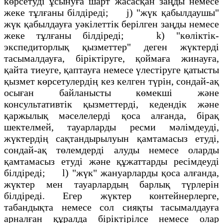
көрсетудi ұсынуға шарт жасасқан заңды немесе
жеке тұлғаны білдіредi; j) "жүк қабылдаушы"
жүк қабылдауға уәкiлеттiк берiлген заңды немесе
жеке тұлғаны бiлдiредi; k) "көлiктiк-
экспедиторлық қызметтер" деген жүктердi
тасымалдауға, бiрiктiруге, қоймаға жинауға,
қайта тиеуге, қаптауға немесе үлестiруге қатысты
қызмет көрсетулердің кез келген түрiн, сондай-ақ
осыған байланысты көмекшi және
консультативтiк қызметтердi, кедендiк және
қаржылық мәселелердi қоса алғанда, бiрақ
шектелмей, тауарларды ресми мәлiмдеудi,
жүктердің сақтандырылуын қамтамасыз етудi,
сондай-ақ төлемдердi алуды немесе оларды
қамтамасыз етудi және құжаттарды ресiмдеудi
бiлдiредi; l) "жүк" жануарларды қоса алғанда,
жүктер мен тауарлардың барлық түрлерiн
бiлдiредi. Егер жүктер контейнерлерге,
табандықта немесе сол сияқты тасымалдауға
арналған құралда бiрiктiрiлсе немесе олар