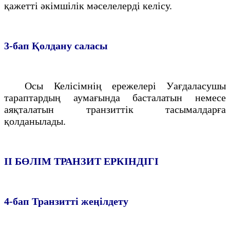
қажетті әкiмшiлiк мәселелердi келiсу.
3-бап
Қолдану саласы
Осы Келiсiмнің ережелерi Уағдаласушы
тараптардың аумағында басталатын немесе
аяқталатын транзиттiк тасымалдарға
қолданылады.
II БӨЛIМ
ТРАНЗИТ ЕРКIНДIГI
4-бап
Транзиттi жеңiлдету