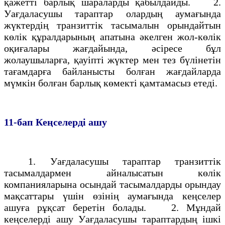
қажеттi барлық шараларды қабылдайды. 2.
Уағдаласушы тараптар олардың аумағында
жүктердің транзиттiк тасымалын орындайтын
көлiк құралдарының апатына әкелген жол-көлiк
оқиғалары жағдайында, әсiресе бұл
жолаушыларға, қауiптi жүктер мен тез бүлiнетiн
тағамдарға байланысты болған жағдайларда
мүмкін болған барлық көмектi қамтамасыз етедi.
11-бап
Кеңселердi ашу
1. Уағдаласушы тараптар транзиттiк
тасымалдармен айналысатын көлiк
компанияларына осындай тасымалдарды орындау
мақсаттары үшiн өзiнің аумағында кеңселер
ашуға рұқсат беретiн болады. 2. Мұндай
кеңселердi ашу Уағдаласушы тараптардың iшкi