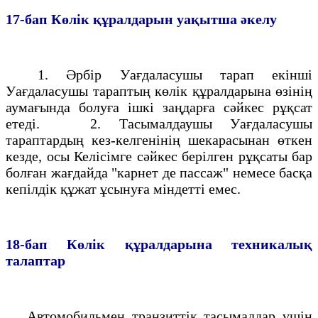
17-бап
Көлiк құралдарын уақытша әкелу
1. Әрбiр Уағдаласушы тарап екiншi
Уағдаласушы тараптың көлiк құралдарына өзiнің
аумағында болуға iшкi заңдарға сәйкес рұқсат
етедi. 2. Тасымалдаушы Уағдаласушы
тараптардың кез-келгенiнің шекарасынан өткен
кезде, осы Келiсімге сәйкес берiлген рұқсаты бар
болған жағдайда "карнет де пассаж" немесе басқа
кепiлдiк құжат ұсынуға мiндеттi емес.
18-бап
Көлiк құралдарына техникалық
талаптар
Автомобильмен транзиттiк тасымалдар үшiн