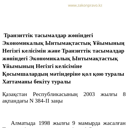
Транзиттік тасымалдар жөніндегі
Экономикалық Ынтымақтастық Ұйымының
Негізгі келісімін және Транзиттік тасымалдар
жөніндегі Экономикалық Ынтымақтастық
Ұйымының Негізгі келісіміне
Қосымшалардың мәтіндеріне қол қою туралы
Хаттаманы бекіту туралы
Қазақстан Республикасының 2003 жылғы 8
ақпандағы N 384-II заңы
Алматыда 1998 жылғы 9 мамырда жасалған