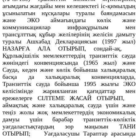
ағымдағы жағдайы мен келешектегi iс-қимылдың
ұсынылатын нұсқалары туралы баяндамасын
және ЭКO аймағындағы көлiк және
коммуникациялар инфрақұрылым мен
трансұлттық құбыр желiлерiнiң желiсiн дамыту
туралы Ашхабад Декларациясын (1997 жыл)
НАЗАРҒА АЛА ОТЫРЫП, сондай-ақ,
Құрлықішілiк мемлекеттердің транзиттiк сауда
жөнiндегi конвенциясында (1965 жыл) және
Сауда, кеден және көлiк бойынша халықаралық
басқа да халықаралық конвенцияларда,
Транзиттiк сауда бойынша 1995 жылғы ЭКО
келiсiмiнде жарияланған қағидаттар мен
ережелерге СIЛТЕМЕ ЖАСАЙ ОТЫРЫП,
аймақтық және халықаралық сауда үшiн және
теңiз жолы жоқ мемлекеттердiң экономикалық
дамуы үшiн барабар транзиттiк-көлiктiк
уағдаластықтардың зор маңызын ТАНИ
ОТЫРЫП; Уағдаласушы Тараптар арасында