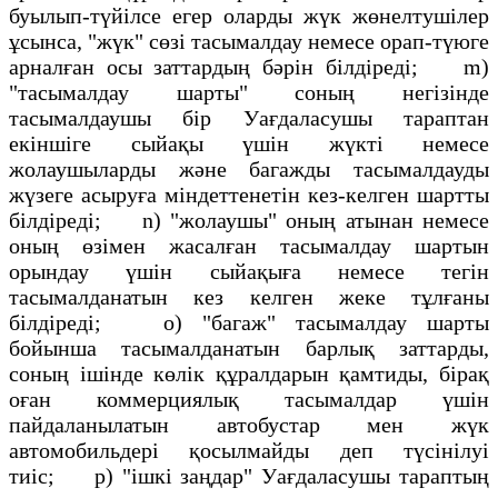
буылып-түйiлсе eгep оларды жүк жөнелтушілер
ұсынса, "жүк" сөзi тасымалдау немесе орап-түюге
арналған осы заттардың бәрiн бiлдiредi; m)
"тасымалдау шарты" соның негiзiнде
тасымалдаушы бiр Уағдаласушы тараптан
екiншіге сыйақы үшiн жүктi немесе
жолаушыларды және багажды тасымалдауды
жүзеге асыруға міндеттенетiн кез-келген шартты
бiлдiредi; n) "жолаушы" оның атынан немесе
оның өзiмен жасалған тасымалдау шартын
орындау үшiн сыйақыға немесе тегiн
тасымалданатын кез келген жеке тұлғаны
бiлдiредi; о) "багаж" тасымалдау шарты
бойынша тасымалданатын барлық заттарды,
соның iшiнде көлiк құралдарын қамтиды, бiрақ
оған коммерциялық тасымалдар үшiн
пайдаланылатын автобустар мен жүк
автомобильдерi қосылмайды деп түсiнiлуi
тиiс; р) "iшкi заңдар" Уағдаласушы тараптың