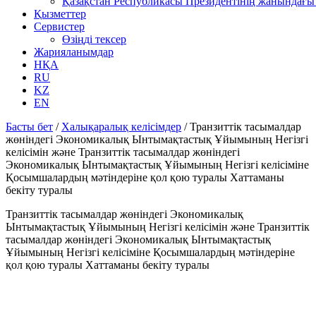
Қазақстан Республикасы Президентінің жанындағы 
Қызметтер
Сервистер
Өзіңді тексер
Жарияланымдар
НҚА
RU
KZ
EN
Басты бет
/
Халықаралық келісімдер
/
Транзиттік тасымалдар
жөніндегі Экономикалық Ынтымақтастық Ұйымының Негізгі
келісімін және Транзиттік тасымалдар жөніндегі
Экономикалық Ынтымақтастық Ұйымының Негізгі келісіміне
Қосымшалардың мәтіндеріне қол қою туралы Хаттаманы
бекіту туралы
Транзиттік тасымалдар жөніндегі Экономикалық
Ынтымақтастық Ұйымының Негізгі келісімін және Транзиттік
тасымалдар жөніндегі Экономикалық Ынтымақтастық
Ұйымының Негізгі келісіміне Қосымшалардың мәтіндеріне
қол қою туралы Хаттаманы бекіту туралы