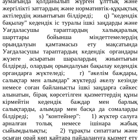
аумағында қолданылып жүрген ұлттық және
жергiлiктi заттардың және нормативтiк-құқықтық
актiлердің жиынтығын бiлдiредi; q) "кедендiк
бақылау" кедендiк iс туралы iшкi заңдарды және
Уағдаласушы тараптардың халықаралық
шарттары бойынша мiндеттемелердің
орындалуын қамтамасыз ету мақсатында
Уағдаласушы тараптардың кедендiк органдары
жүзеге асыратын шаралардың жиынтығын
бiлдiредi, олардың орындалуын бақылау кедендiк
органдарға жүктеледi; r) "әкелiм баждары,
салықтар мен алымдар" жүктердi әкелу кезiнде
немесе соған байланысты iшкi заңдарға сәйкес
алынатын, бiрақ көрсетiлген қызметтердің құны
кiрмейтiн кедендiк баждар мен барлық
салықтарды, алымдар мен басқа да сомаларды
бiлдiредi; s) "контейнер": 1) жүктер салуға
арналған толық немесе iшiнара жабық
сыйымдылықты; 2) тұрақты сипаттағы және
осыған орай көп қайтара пайдалануға қызмет ету