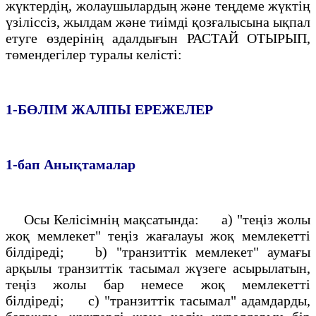
жүктердің, жолаушылардың және теңдеме жүктің
үзiлiссiз, жылдам және тиiмдi қозғалысына ықпал
етуге өздерiнің адалдығын РАСТАЙ ОТЫРЫП,
төмендегiлер туралы келiстi:
1-БӨЛIМ
ЖАЛПЫ ЕРЕЖЕЛЕР
1-бап
Анықтамалар
Осы Келiсiмнің мақсатында: а) "теңiз жолы
жоқ мемлекет" теңiз жағалауы жоқ мемлекеттi
бiлдiредi; b) "транзиттiк мемлекет" аумағы
арқылы транзиттiк тасымал жүзеге асырылатын,
теңiз жолы бар немесе жоқ мемлекеттi
білдiредi; с) "транзиттік тасымал" адамдарды,