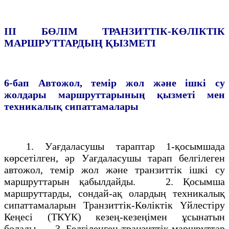
ІII БӨЛIМ
ТРАНЗИТТIК-КӨЛIКТІК
МАРШРУТТАРДЫҢ ҚЫЗМЕТI
6-бап
Автожол, темiр жол және iшкi су
жолдары маршруттарының
қызметi мен
техникалық сипаттамалары
1. Уағдаласушы тараптар 1-қосымшада
көрсетiлген, әр Уағдаласушы тарап белгілеген
автожол, темiр жол және транзиттік iшкi су
маршруттарын қабылдайды. 2. Қосымша
маршруттарды, сондай-ақ олардың техникалық
сипаттамаларын Транзиттiк-Көлiктiк Yйлестiру
Кеңесi (ТКYК) кезең-кезеңiмен ұсынатын
болады. 3. Белгiленген транзиттiк маршруттар