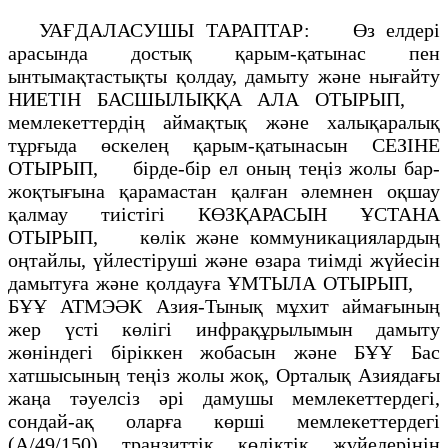
УАҒДАЛАСУШЫ ТАРАПТАР: Өз елдерi
арасында достық қарым-қатынас пен
ынтымақтастықты қолдау, дамыту және нығайту
НИЕТIН БАСШЫЛЫҚҚА АЛА ОТЫРЫП,
мемлекеттердің аймақтық және халықаралық
тұрғыда өскелең қарым-қатынасын СЕЗIНЕ
ОТЫРЫП, бiрде-бiр ел оның теңiз жолы бар-
жоқтығына қарамастан қалған әлемнен оқшау
қалмау тиiстiгi КӨЗҚАРАСЫН ҰСТАНА
ОТЫРЫП, көлiк және коммуникациялардың
оңтайлы, үйлестiрушi және өзара тиiмдi жүйесiн
дамытуға және қолдауға ҰМТЫЛА ОТЫРЫП,
БҰҰ АТМЭӘК Азия-Тынық мұхит аймағының
жер үстi көлiгi инфрақұрылымын дамыту
жөнiндегi бiріккен жобасын және БҰҰ Бас
хатшысының теңiз жолы жоқ, Орталық Азиядағы
жаңа тәуелсiз әрi дамушы мемлекеттердегi,
сондай-ақ оларға көршi мемлекеттердегi
(A/49/150) транзиттiк көлiктiк жүйелерiнің