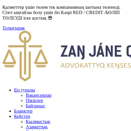
Қызметтер үшін төлем тек компанияның шотына төленеді.
Сізге ыңғайлы болу үшін біз Kaspi RED / CREDIT /БӨЛІП
ТӨЛЕУДІ іске қостық 😎
Толығырақ
Біз туралы
Вакансиялар
Пікірлер
Байланыс
Бланктер
Кейстер
Қылмыстық
Азаматтық