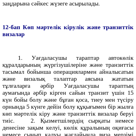
заңдарына сәйкес жүзеге асырылады.
12-бап
Көп мәртелiк кiрулiк және транзиттiк
визалар
1. Уағдаласушы тараптар автокөлiк
құралдарының жүргiзушiлерiне және транзиттiк
тасымал бойынша операциялармен айналысатын
және визалық талаптар аясына жататын
тұлғаларға әрбiр Уағдаласушы тараптың
аумағында әрбiр кiрген сайын транзит үшiн 15
күн бойы болу және бұған қоса, тиеу мен түсiру
орнында 5 күнге дейiн болу құқығымен бiр жылға
көп мәртелiк кiру және транзиттiк визалар беруi
тиіс. 2. Қызметшiлердің сырқаты немесе
денесiне зақым келуi, көлiк құралының оқиғасы
немесе сынып қалуы жағдайында виза мерзiмi