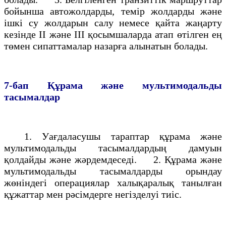
бойынша автожолдарды, темiр жолдарды және
iшкi су жолдарын салу немесе қайта жаңарту
кезiнде II және III қосымшаларда атап өтiлген ең
төмен сипаттамалар назарға алынатын болады.
7-бап
Құрама және мультимодальды
тасымалдар
1. Уағдаласушы тараптар құрама және
мультимодальды тасымалдардың дамуын
қолдайды және жәрдемдеседi. 2. Құрама және
мультимодальды тасымалдарды орындау
жөнiндегi операциялар халықаралық танылған
құжаттар мен рәсiмдерге негiзделуi тиiс.