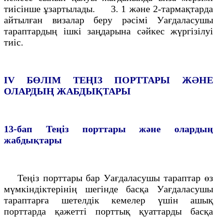
тиiсiнше ұзартылады. 3. 1 және 2-тармақтарда
айтылған визалар беру рәсiмi Уағдаласушы
тараптардың iшкi заңдарына сәйкес жүргiзiлуi
тиiс.
IV БӨЛIМ
ТЕҢIЗ ПОРТТАРЫ ЖӘНЕ
ОЛАРДЫҢ ЖАБДЫҚТАРЫ
13-бап
Теңiз порттары және олардың
жабдықтары
Теңiз порттары бар Уағдаласушы тараптар өз
мүмкіндiктерiнің шегiнде басқа Уағдаласушы
тараптарға шетелдiк кемелер үшiн ашық
порттарда қажеттi порттық қуаттарды басқа