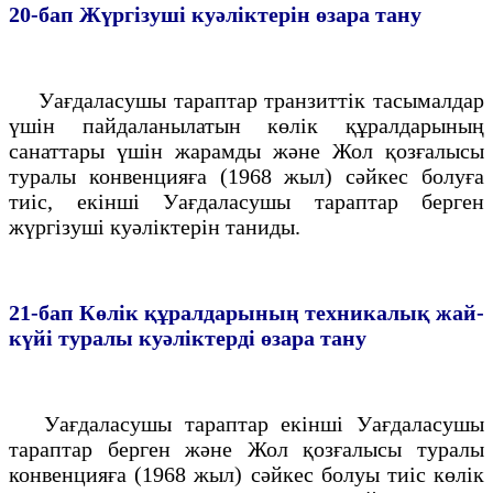
20-бап
Жүргiзушi куәлiктерiн өзара тану
Уағдаласушы тараптар транзиттiк тасымалдар
үшiн пайдаланылатын көлiк құралдарының
санаттары үшiн жарамды және Жол қозғалысы
туралы конвенцияға (1968 жыл) сәйкес болуға
тиiс, екiншi Уағдаласушы тараптар берген
жүргiзушi куәлiктерiн таниды.
21-бап
Көлiк құралдарының техникалық жай-
күйi туралы
куәлiктердi өзара тану
Уағдаласушы тараптар екiншi Уағдаласушы
тараптар берген және Жол қозғалысы туралы
конвенцияға (1968 жыл) сәйкес болуы тиiс көлiк