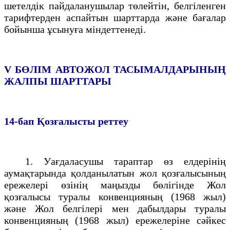
шетелдiк пайдаланушылар төлейтiн, белгіленген
тарифтерден аспайтын шарттарда және бағалар
бойынша ұсынуға мiндеттенедi.
V БӨЛIМ
АВТОЖОЛ ТАСЫМАЛДАРЫНЫҢ
ЖАЛПЫ ШАРТТАРЫ
14-бап
Қозғалысты реттеу
1. Уағдаласушы тараптар өз елдерiнің
аумақтарында қолданылатын жол қозғалысының
ережелерi өзiнің маңызды бөлiгiнде Жол
қозғалысы туралы конвенцияның (1968 жыл)
және Жол белгiлерi мен дабылдары туралы
конвенцияның (1968 жыл) ережелерiне сәйкес