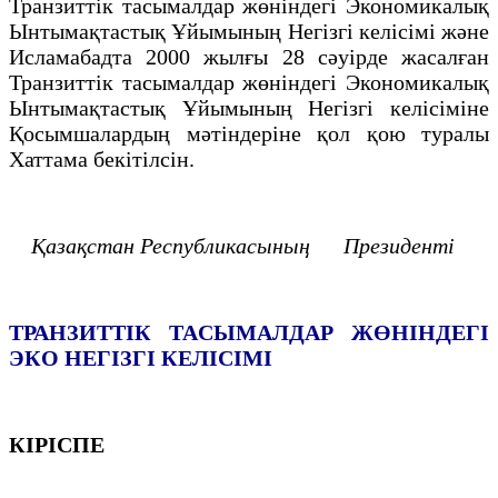
Транзиттік тасымалдар жөніндегі Экономикалық
Ынтымақтастық Ұйымының Негізгі келісімі және
Исламабадта 2000 жылғы 28 сәуірде жасалған
Транзиттік тасымалдар жөніндегі Экономикалық
Ынтымақтастық Ұйымының Негізгі келісіміне
Қосымшалардың мәтіндеріне қол қою туралы
Хаттама бекітілсін.
Қазақстан Республикасының
Президенті
ТРАНЗИТТIК TACЫМАЛДАР ЖӨНIНДЕГI
ЭКО НЕГIЗГI
КЕЛIСIМI
КIРIСПЕ