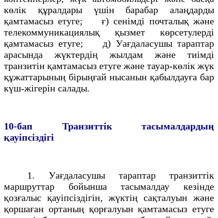
көлiк құралдары үшiн барабар алаңдарды
қамтамасыз етуге; ғ) ceнімдi почталық және
телекоммуникациялық қызмет көрсетулердi
қамтамасыз етуге; д) Уағдаласушы тараптар
арасында жүктердiң жылдам және тиiмдi
транзитiн қамтамасыз етуге және тауар-көлiк жүк
құжаттарының бiрыңғай нысанын қабылдауға бар
күш-жiгерiн салады.
10-бап
Транзиттiк тасымалдардың
қауiпсiздiгi
1. Уағдаласушы тараптар транзиттік
маршруттар бойынша тасымалдау кезінде
қозғалыс қауiпсiздiгiн, жүктің сақталуын және
қоршаған ортаның қорғалуын қамтамасыз етуге