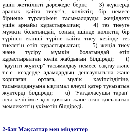
үшiн жеткiлiктi дәрежеде берiк; 3) жүктердi
аралық қайта тиеусiз, көлiктің бiр немесе
бiрнеше түрлерiмен тасымалдауды жеңілдету
үшiн арнайы құрастырылған; 4) тез тиеуге
мүмкiн болатындай, соның ішінде көлiктің бiр
түрiнен екiншi түрiне қайта тиеу кезiнде тез
тиелетiн етiп құрастырылған; 5) жеңiл тиеу
және түсiру мүмкiн болатындай етiп
құрастырылған көлiк жабдығын бiлдiредi; t)
"қауiптi жүктер" тасымалдау немесе сақтау және
т.с.с. кездерде адамдардың денсаулығына және
қоршаған ортаға, мүлiк қауiпсiздiгiне,
тасымалдануына ықтимал елеулi қатер туғызатын
жүктердi бiлдiредi; u) "Уағдаласушы тарап"
осы келiсiмге қол қоятын және оған қосылатын
мемлекеттің үкiметiн бiлдiредi.
2-бап
Мақсаттар мен мiндеттер