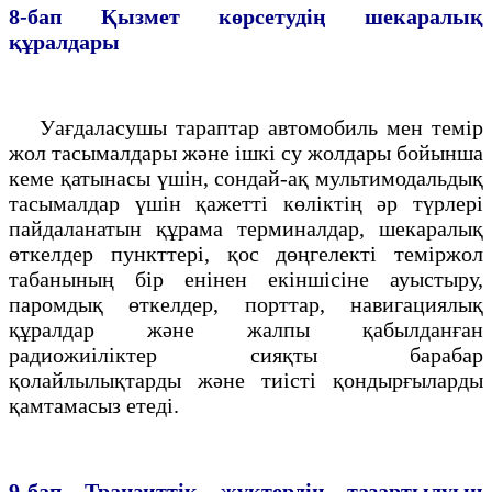
8-бап
Қызмет көрсетудiң шекаралық
құралдары
Уағдаласушы тараптар автомобиль мен темiр
жол тасымалдары және iшкi су жолдары бойынша
кеме қатынасы үшiн, сондай-ақ мультимодальдық
тасымалдар үшiн қажеттi көлiктің әр түрлерi
пайдаланатын құрама терминалдар, шекаралық
өткелдер пункттерi, қос дөңгелектi темiржол
табанының бiр енiнен екiншiсiне ауыстыру,
паромдық өткелдер, порттар, навигациялық
құралдар және жалпы қабылданған
радиожиiлiктер сияқты барабар
қолайлылықтарды және тиiстi қондырғыларды
қамтамасыз етедi.
9-бап
Транзиттiк жүктердiң тазартылуын