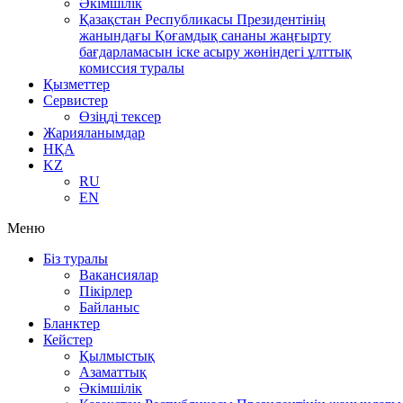
Әкімшілік
Қазақстан Республикасы Президентінің
жанындағы Қоғамдық сананы жаңғырту
бағдарламасын іске асыру жөніндегі ұлттық
комиссия туралы
Қызметтер
Сервистер
Өзіңді тексер
Жарияланымдар
НҚА
KZ
RU
EN
Меню
Біз туралы
Вакансиялар
Пікірлер
Байланыс
Бланктер
Кейстер
Қылмыстық
Азаматтық
Әкімшілік