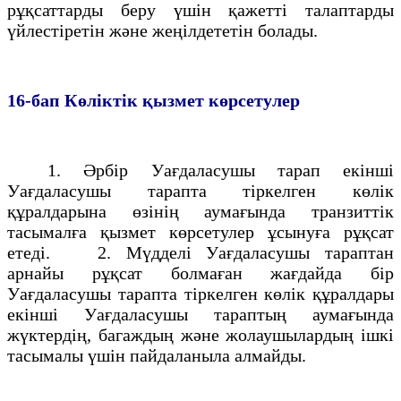
рұқсаттарды беру үшiн қажеттi талаптарды
үйлестiретiн және жеңiлдететiн болады.
16-бап
Көлiктiк қызмет көрсетулер
1. Әрбiр Уағдаласушы тарап екiншi
Уағдаласушы тарапта тiркелген көлiк
құралдарына өзiнің аумағында транзиттiк
тасымалға қызмет көрсетулеp ұсынуға рұқсат
етедi. 2. Мүдделi Уағдаласушы тараптан
арнайы рұқсат болмаған жағдайда бiр
Уағдаласушы тарапта тiркелген көлiк құралдары
екiншi Уағдаласушы тараптың аумағында
жүктердің, багаждың және жолаушылардың ішкі
тасымалы үшiн пайдаланыла алмайды.