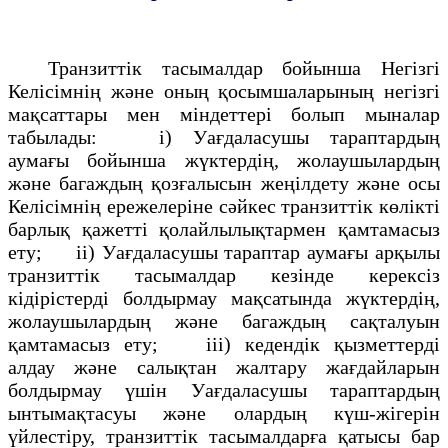
Транзиттік тасымалдар бойынша Негiзгi
Келiсiмнiң және оның қосымшаларының негiзгi
мақсаттары мен мiндеттерi болып мыналар
табылады: i) Уағдаласушы тараптардың
аумағы бойынша жүктердің, жолаушылардың
және багаждың қозғалысын жеңілдету және осы
Келiсiмнің ережелерiне сәйкес транзиттiк көлiктi
барлық қажеттi қолайлылықтармен қамтамасыз
ету; іі) Уағдаласушы тараптар аумағы арқылы
транзиттiк тасымалдар кезiнде керексiз
кiдiрiстердi болдырмау мақсатында жүктердің,
жолаушылардың және багаждың сақталуын
қамтамасыз ету; ііі) кедендік қызметтердi
алдау және салықтан жалтару жағдайларын
болдырмау үшiн Уағдаласушы тараптардың
ынтымақтасуы және олардың күш-жігерiн
үйлестiру, транзиттiк тасымалдарға қатысы бар