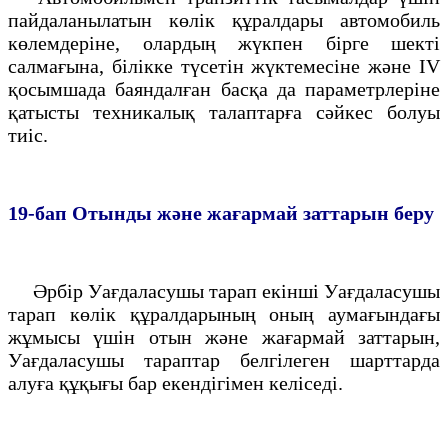
пайдаланылатын көлiк құралдары автомобиль
көлемдерiне, олардың жүкпен бiрге шектi
салмағына, бiлiкке түсетiн жүктемесiне және IV
қосымшада баяндалған басқа да параметрлерiне
қатысты техникалық талаптарға сәйкес болуы
тиiс.
19-бап
Отынды және жағармай заттарын беру
Әрбiр Уағдаласушы тарап екiнші Уағдаласушы
тарап көлiк құралдарының оның аумағындағы
жұмысы үшiн отын және жағармай заттарын,
Уағдаласушы тараптар белгiлеген шарттарда
алуға құқығы бар екендiгiмен келiседi.