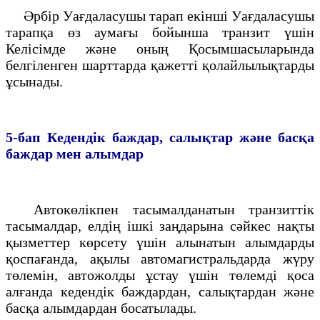
Әрбiр Уағдаласушы тарап екінші Уағдаласушы
тарапқа өз аумағы бойынша транзит үшін
Келiсімде және оның Қосымшасыларында
белгiленген шарттарда қажеттi қолайлылықтарды
ұсынады.
5-бап
Кедендiк баждар, салықтар және басқа
баждар мен алымдар
Автокөлікпен тасымалданатын транзиттiк
тасымалдар, елдің ішкi заңдарына сәйкес нақты
қызметтер көрсету үшін алынатын алымдарды
қоспағанда, ақылы автомагистральдарда жүру
төлемiн, автожолды ұстау үшiн төлемдi қоса
алғанда кедендік баждардан, салықтардан және
басқа алымдардан босатылады.