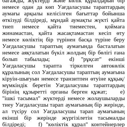
багажды, жүктердi және көлiк құралдарын бiр
немесе одан да көп Уағдаласушы тараптардың
аумағы арқылы келiсiлген бағыттар бойынша
өткiзудi бiлдiредi, мұндай аумақты жүктi қайта
тиеп немесе қайта тиеместен, қоймаға
жинамастан, қайта жасақтамастан кесiп өту
немесе көлiктің бiр түрiнен басқа түрiне беру
Уағдаласушы тараптың аумағында басталатын
немесе аяқталатын бүкiл жолдың бiр бөлiгi ғана
болып табылады; d) "рұқсат" екiншi
Уағдаласушы тарапта тiркелген автокөлiк
құралының сол Уағдаласушы тараптың аумағына
кiруiн-шығуын немесе транзитпен өтуiне құқық/
мүмкіндік беретiн Уағдаласушы тараптардың
бiрiнің құзыреттi органы берген құжат; e)
"iшкi тасымал" жүктердi немесе жолаушыларды
тиеу Уағдаласушы тарап аумағының бiр жерiнде,
ал түсiру сол Уағдаласушы тарап аумағының
екiншi бiр жерiнде жүргiзiлетiн тасымалды
білдiредi; f) "көлiктiк құрал" контейнерлер