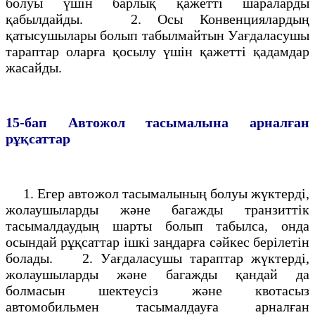
болуы үшiн барлық қажеттi шараларды
қабылдайды. 2. Осы Конвенциялардың
қатысушылары болып табылмайтын Уағдаласушы
тараптар оларға қосылу үшiн қажеттi қадамдар
жасайды.
15-бап
Автожол тасымалына арналған
рұқсаттар
1. Егер автожол тасымалының болуы жүктердi,
жолаушыларды және багажды транзиттiк
тасымалдаудың шарты болып табылса, онда
осындай рұқсаттар iшкi заңдарға сәйкес берiлетiн
болады. 2. Уағдаласушы тараптар жүктердi,
жолаушыларды және багажды қандай да
болмасын шектеусiз және квотасыз
автомобильмен тасымалдауға арналған