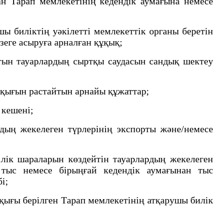
н Тарап мемлекетінің кедендік аумағына немесе
 биліктің уәкілетті мемлекеттік органы беретін
үзеге асыруға арналған құқық;
тын тауарлардың сыртқы саудасын сандық шектеу
ұқығын растайтын арнайы құжаттар;
р кешені;
дың жекелеген түрлерінің экспорты және/немесе
ілік шараларын көздейтін тауарлардың жекелеген
 тыс немесе бірыңғай кедендік аумағынан тыс
бі;
қығы берілген Тарап мемлекетінің атқарушы билік