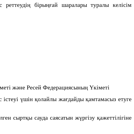
реттеудің бірыңғай шаралары туралы келісім
іметі және Ресей Федерациясының Үкіметі
 істеуі үшін қолайлы жағдайды қамтамасыз етуге
ген сыртқы сауда саясатын жүргізу қажеттілігіне