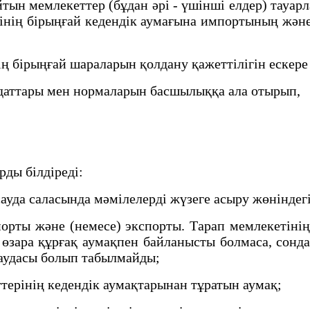
 мемлекеттер (бұдан әрі - үшінші елдер) тауарл
інің бірыңғай кедендік аумағына импортының жән
ң бірыңғай шараларын қолдану қажеттілігін ескер
аттары мен нормаларын басшылыққа ала отырып,
ды білдіреді:
уда саласында мәмілелерді жүзеге асыру жөніндег
ты және (немесе) экспорты. Тарап мемлекетінің 
р өзара құрғақ аумақпен байланысты болмаса, сонд
саудасы болып табылмайды;
терінің кедендік аумақтарынан тұратын аумақ;