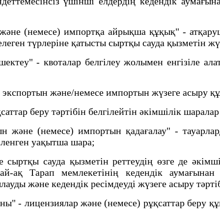
ттемесінсіз үшінші елдердің кедендік аумағына
не (немесе) импортқа айрықша құқық" - атқарушы
елеген түрлеріне қатысты сыртқы сауда қызметін ж
теу" - квоталар белгілеу жолымен енгізіле ала
 экспортын және/немесе импортын жүзеге асыру қ
аттар беру тәртібін белгілейтін әкімшілік шарала
және (немесе) импортын қадағалау" - тауарлар
гіленген уақытша шара;
сыртқы сауда қызметін реттеудің өзге де әкімш
дай-ақ Тарап мемлекетінің кедендік аумағынан
ауды және кедендік ресімдеуді жүзеге асыру тәрті
ы" - лицензиялар және (немесе) рұқсаттар беру құ