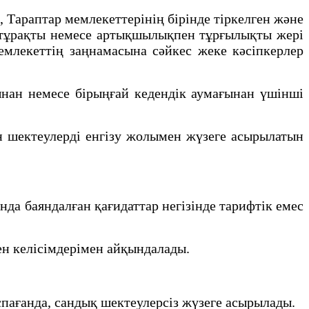
Тараптар мемлекеттерінің бірінде тіркелген және
а тұрақты немесе артықшылықпен тұрғылықты жері
емлекеттің заңнамасына сәйкес жеке кәсіпкерлер
ынан немесе бірыңғай кедендік аумағынан үшінші
 шектеулерді енгізу жолымен жүзеге асырылатын
да баяндалған қағидаттар негізінде тарифтік емес
ен келісімдерімен айқындалады.
пағанда, сандық шектеулерсіз жүзеге асырылады.