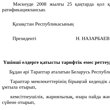
Мәскеуде 2008 жылғы 25 қаңтарда қол қойыл
ратификациялансын.
Қазақстан Республикасының
Президенті
Н. НАЗАРБАЕ
Үшінші елдерге қатысты тарифтік емес реттеу
Бұдан әрі Тараптар аталатын Беларусь Республ
Тараптар мемлекеттерінің бірыңғай кедендік ау
ұмтыла отырып,
кемсітпеушілік, жариялылық, өзара пайда және ұ
сүйене отырып,