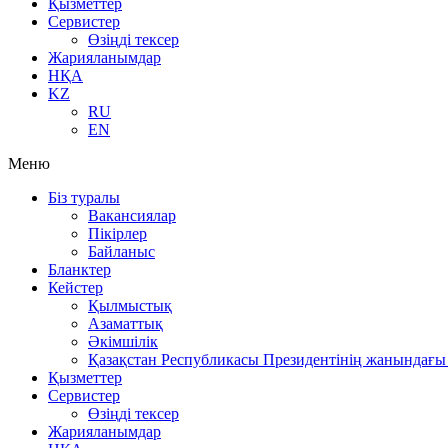
Қызметтер
Сервистер
Өзіңді тексер
Жарияланымдар
НҚА
KZ
RU
EN
Меню
Біз туралы
Вакансиялар
Пікірлер
Байланыс
Бланктер
Кейстер
Қылмыстық
Азаматтық
Әкімшілік
Қазақстан Республикасы Президентінің жанындағы 
Қызметтер
Сервистер
Өзіңді тексер
Жарияланымдар