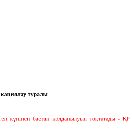
икациялау туралы
н күнінен бастап қолданылуын тоқтатады - ҚР