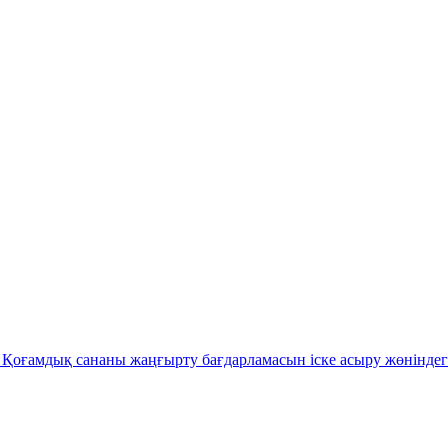
Қоғамдық сананы жаңғырту бағдарламасын іске асыру жөніндег