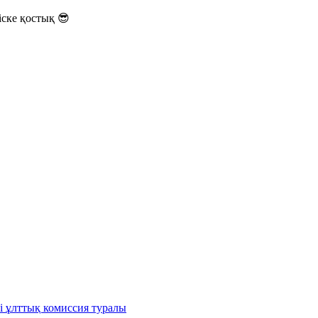
ске қостық 😎
і ұлттық комиссия туралы