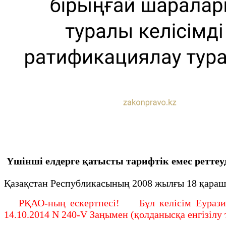
Үшінші елдерге қатысты тарифтік емес ретте
Қазақстан Республикасының 2008 жылғы 18 қараш
РҚАО-ның ескертпесі! Бұл келісім Еуразиялы
14.10.2014 N 240-V Заңымен (қолданысқа енгізілу 