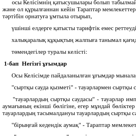
осы Келісімнің қатысушылары болып табылмайтын
және ол құрылғаннан кейін Тараптар мемлекеттер
тәртібін орнатуға ұмтыла отырып,
үшінші елдерге қатысты тарифтік емес реттеуді
халықаралық құқықтың жалпыға танымал қағид
төмендегілер туралы келісті:
1-бап Негізгі ұғымдар
Осы Келісімде пайдаланылған ұғымдар мыналар
"сыртқы сауда қызметі" - тауарлармен сыртқы са
"тауарлардың сыртқы саудасы" - тауарлар импор
аумағының екінші бөлігіне, егер мұндай бөлікте
тауарлардың тасымалдануы тауарлардың сыртқы 
"бірыңғай кедендік аумақ" - Тараптар мемлекет