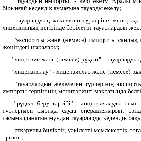
"тауардың импорты" - кері әкету туралы мінде
бірыңғай кедендік аумағына тауарды әкелу;
"тауарлардың жекелеген түрлеріне экспортқа жә
лицензияның негізінде берілетін тауарлардың жек
"экспортты және (немесе) импортты сандық шек
жөніндегі шаралары;
"лицензия және (немесе) рұқсат" - тауарлардың
"лицензиялау" - лицензиялар және (немесе) рұқс
"тауарлардың жекелеген түрлерінің экспортын 
импорты серпінінің мониторингі мақсатында бел
"рұқсат беру тәртібі" - лицензиялауды немесе 
түрлерімен сыртқы сауда операцияларын, сон
тасымалданатын мұндай тауарларды кедендік бақыл
"атқарушы биліктің уәкілетті мемлекеттік орган
органы;