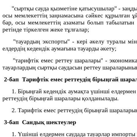
"сыртқы сауда қызметіне қатысушылар" - заңды т
осы мемлекеттің заңнамасына сәйкес құрылған ұ
бар, осы мемлекеттің азаматы болып табылатын 
ретінде тіркелген жеке тұлғалар;
"тауардың экспорты" - кері әкелу туралы мінде
елдердің кедендік аумағына тауарды әкету;
"тарифтік емес реттеу шаралары" - экономикал
тауарлардың сыртқы саудасын реттеу шараларыны
2-бап Тарифтік емес реттеудің бірыңғай шар
1. Бірыңғай кедендік аумақта үшінші елдермен са
реттеудің бірыңғай шаралары қолданылады.
2. Тарифтік емес реттеудің бірыңғай шараларын 
3-бап Сандық шектеулер
1. Үшінші елдермен саудада тауарлар импорты м