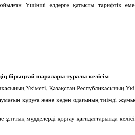
ған Үшінші елдерге қатысты тарифтік емес 
В
дің
бірыңғай шаралары туралы келісім
икасының Үкіметі, Қазақстан Республикасының Үк
мағын құруға және кеден одағының тиімді жұмыс
лттық мүдделерді қорғау қағидаттарында келісіл