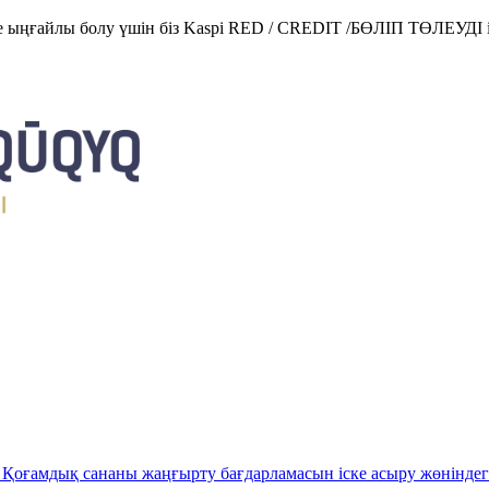
е ыңғайлы болу үшін біз Kaspi RED / CREDIT /БӨЛІП ТӨЛЕУДІ і
Қоғамдық сананы жаңғырту бағдарламасын іске асыру жөніндег