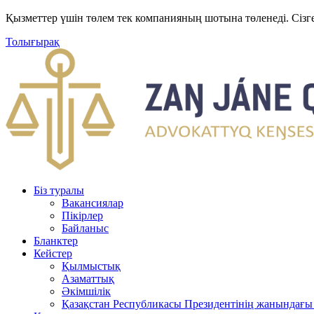
Қызметтер үшін төлем тек компанияның шотына төленеді. Сізг
Толығырақ
Біз туралы
Вакансиялар
Пікірлер
Байланыс
Бланктер
Кейстер
Қылмыстық
Азаматтық
Әкімшілік
Қазақстан Республикасы Президентінің жанындағы 