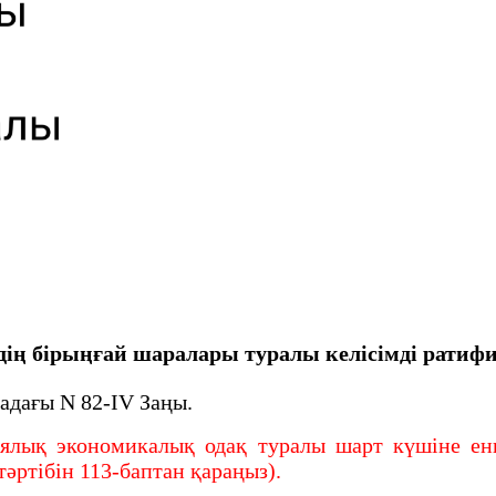
удің бірыңғай шаралары туралы келісімді ратиф
адағы N 82-IV Заңы.
қ экономикалық одақ туралы шарт күшіне енге
тәртібін 113-баптан қараңыз).