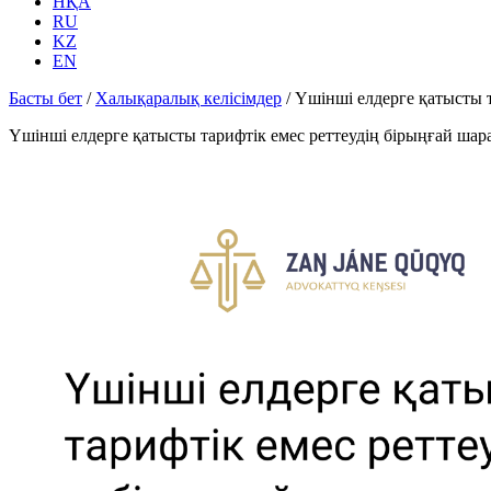
НҚА
RU
KZ
EN
Басты бет
/
Халықаралық келісімдер
/
Үшінші елдерге қатысты т
Үшінші елдерге қатысты тарифтік емес реттеудің бірыңғай шар