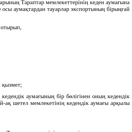
арының Тараптар мемлекеттерінің кеден аумағына
е осы аумақтардан тауарлар экспортының бірыңғай
е отырып,
і қызмет;
кедендік аумағының бір бөлігінен оның кедендік
ай-ақ шетел мемлекетінің кедендік аумағы арқылы