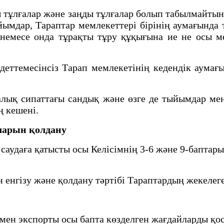
ұлғалар және заңды тұлғалар болып табылмайтын, 
йымдар, Тараптар мемлекеттері бірінің аумағынд
немесе онда тұрақты тұру құқығына ие не осы м
ттемесінсіз Тарап мемлекетінің кедендік аумағ
ық сипаттағы сандық және өзге де тыйымдар мен
ң кешені.
аларын қолдану
удаға қатысты осы Келісімнің 3-6 және 9-баптарын
енгізу және қолдану тәртібі Тараптардың жекелег
ен экспорты осы бапта көзделген жағдайларды қос