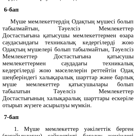
6-бап
Мүше мемлекеттердің Одақтың мүшесі болып
табылмайтын, Тәуелсіз Мемлекеттер
Достастығына қатысушы мемлекеттермен өзара
саудасындағы техникалық кедергілерді жою
Одақтың мүшелері болып табылмайтын, Тәуелсіз
Мемлекеттер Достастығына қатысушы
мемлекеттермен саудадағы техникалық
кедергілерді жою мәселелерін реттейтін Одақ
шеңберіндегі халықаралық шарттар және барлық
мүше мемлекеттер қатысушылары болып
табылатын Тәуелсіз Мемлекеттер
Достастығының халықаралық шарттары ескеріле
отырып жүзеге асырылуы мүмкін.
7-бап
1. Мүше мемлекеттер уәкілеттік берген
(тағайындаған) сәйкестікті бағалау жөніндегі