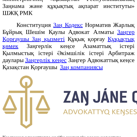
Заңнама және құқықтық ақпарат институты»
ШЖҚ РМК
Конституция
Заң Кодекс
Норматив Жарлық
Бұйрық Шешім Қаулы Адвокат Алматы
Заңгер
Қорғаушы Заң қызметі
Құқық қорғау
Құқықтық
қөмек
Заңгерлік кеңсе Азаматтық істері
Қылмыстық істері Әкімшілік істері Арбитраж
даулары
Заңгерлік кеңес
Заңгер Адвокаттық кеңсе
Қазақстан Қорғаушы
Заң компаниясы