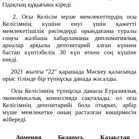
Одақтың құқығына кіреді.
2. Осы Келісім мүше мемлекеттердің осы
Келісімнің күшіне енуі үшін қажетті
мемлекетішілік рәсімдерді орындағаны туралы
соңғы жазбаша хабарламаны дипломатиялық
арналар арқылы депозитарий алған күннен
бастап күнтізбелік 30 күн өткен соң күшіне
енеді.
2021 жылғы "22" қарашада Мәскеу қаласында
орыс тілінде бір түпнұсқа данада жасалды.
Осы Келісімнің түпнұсқа данасы Еуразиялық
экономикалық комиссияда сақталады, ол осы
Келісімнің депозитарийі бола отырып, әрбір
мүше мемлекетке оның расталған көшірмесін
жібереді.
Армения
Беларусь
Қазақстан