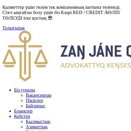
Қызметтер үшін төлем тек компанияның шотына төленеді.
Сізге ыңғайлы болу үшін біз Kaspi RED / CREDIT /БӨЛІП
ТӨЛЕУДІ іске қостық 😎
Толығырақ
Біз туралы
Вакансиялар
Пікірлер
Байланыс
Бланктер
Кейстер
Қылмыстық
Азаматтық