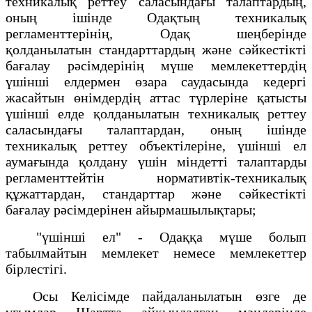
техникалық реттеу саласындағы талаптардың,
оның ішінде Одақтың техникалық
регламенттерінің, Одақ шеңберінде
қолданылатын стандарттардың және сәйкестікті
бағалау рәсімдерінің мүше мемлекеттердің
үшінші елдермен өзара саудасында кедергі
жасайтын өнімдердің аттас түрлеріне қатысты
үшінші елде қолданылатын техникалық реттеу
саласындағы талаптардан, оның ішінде
техникалық реттеу объектілеріне, үшінші ел
аумағында қолдану үшін міндетті талаптарды
регламенттейтін нормативтік-техникалық
құжаттардан, стандарттар және сәйкестікті
бағалау рәсімдерінен айырмашылықтары;
"үшінші ел" - Одаққа мүше болып
табылмайтын мемлекет немесе мемлекеттер
бірлестігі.
Осы Келісімде пайдаланылатын өзге де
ұғымдар Шартта айқындалған мәндерінде