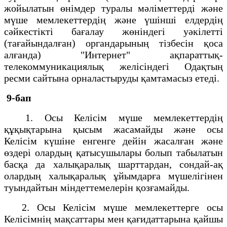
жойылатын өнімдер туралы мәліметтерді және
мүше мемлекеттердің және үшінші елдердің
сәйкестікті бағалау жөніндегі уәкілетті
(тағайындалған) органдарының тізбесін қоса
алғанда) "Интернет" ақпараттық-
телекоммуникациялық желісіндегі Одақтың
ресми сайтына орналастыруды қамтамасыз етеді.
9-бап
1. Осы Келісім мүше мемлекеттердің
құқықтарына қысым жасамайды және осы
Келісім күшіне енгенге дейін жасалған және
өздері олардың қатысушылары болып табылатын
басқа да халықаралық шарттардан, сондай-ақ
олардың халықаралық ұйымдарға мүшелігінен
туындайтын міндеттемелерін қозғамайды.
2. Осы Келісім мүше мемлекеттерге осы
Келісімнің мақсаттары мен қағидаттарына қайшы