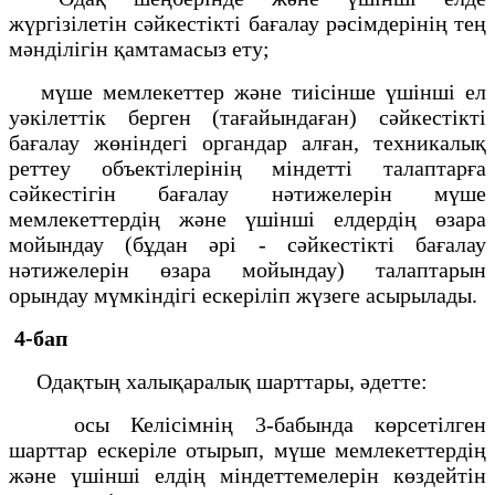
жүргізілетін сәйкестікті бағалау рәсімдерінің тең
мәнділігін қамтамасыз ету;
мүше мемлекеттер және тиісінше үшінші ел
уәкілеттік берген (тағайындаған) сәйкестікті
бағалау жөніндегі органдар алған, техникалық
реттеу объектілерінің міндетті талаптарға
сәйкестігін бағалау нәтижелерін мүше
мемлекеттердің және үшінші елдердің өзара
мойындау (бұдан әрі - сәйкестікті бағалау
нәтижелерін өзара мойындау) талаптарын
орындау мүмкіндігі ескеріліп жүзеге асырылады.
4-бап
Одақтың халықаралық шарттары, әдетте:
осы Келісімнің 3-бабында көрсетілген
шарттар ескеріле отырып, мүше мемлекеттердің
және үшінші елдің міндеттемелерін көздейтін