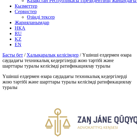
Қазақстан Республикасы Президентінің жанындағы 
Қызметтер
Сервистер
Өзіңді тексер
Жарияланымдар
НҚА
RU
KZ
EN
Басты бет
/
Халықаралық келісімдер
/
Үшінші елдермен өзара
саудадағы техникалық кедергілерді жою тәртібі және
шарттары туралы келісімді ратификациялау туралы
Үшінші елдермен өзара саудадағы техникалық кедергілерді
жою тәртібі және шарттары туралы келісімді ратификациялау
туралы