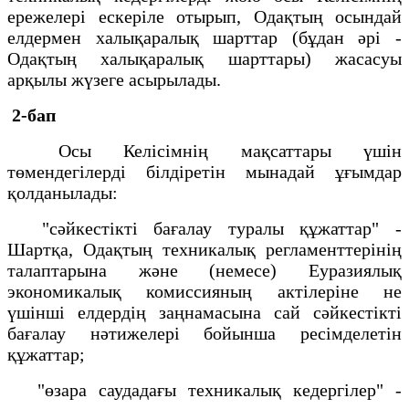
ережелері ескеріле отырып, Одақтың осындай
елдермен халықаралық шарттар (бұдан әрі -
Одақтың халықаралық шарттары) жасасуы
арқылы жүзеге асырылады.
2-бап
Осы Келісімнің мақсаттары үшін
төмендегілерді білдіретін мынадай ұғымдар
қолданылады:
"сәйкестікті бағалау туралы құжаттар" -
Шартқа, Одақтың техникалық регламенттерінің
талаптарына және (немесе) Еуразиялық
экономикалық комиссияның актілеріне не
үшінші елдердің заңнамасына сай сәйкестікті
бағалау нәтижелері бойынша ресімделетін
құжаттар;
"өзара саудадағы техникалық кедергілер" -