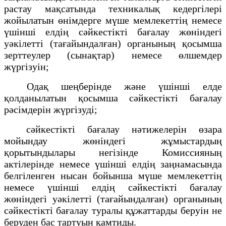
растау мақсатында техникалық кедергілері
жойылатын өнімдерге мүше мемлекеттің немесе
үшінші елдің сәйкестікті бағалау жөніндегі
уәкілетті (тағайындалған) органының қосымша
зерттеулер (сынақтар) немесе өлшемдер
жүргізуін;
Одақ шеңберінде және үшінші елде
қолданылатын қосымша сәйкестікті бағалау
рәсімдерін жүргізуді;
сәйкестікті бағалау нәтижелерін өзара
мойындау жөніндегі жұмыстардың
қорытындылары негізінде Комиссияның
актілерінде немесе үшінші елдің заңнамасында
белгіленген нысан бойынша мүше мемлекеттің
немесе үшінші елдің сәйкестікті бағалау
жөніндегі уәкілетті (тағайындалған) органының
сәйкестікті бағалау туралы құжаттарды беруін не
беруден бас тартуын қамтиды.