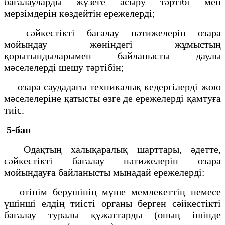
бағалауларды жүзеге асыру тәртібі мен
мерзімдерін көздейтін ережелерді;
сәйкестікті бағалау нәтижелерін озара
мойындау жөніндегі жұмыстың
қорытындыларымен байланысты даулы
мәселелерді шешу тәртібін;
өзара саудадағы техникалық кедергілерді жою
мәселелеріне қатысты өзге де ережелерді қамтуға
тиіс.
5-бап
Одақтың халықаралық шарттары, әдетте,
сәйкестікті бағалау нәтижелерін өзара
мойындауға байланысты мынадай ережелерді:
өтінім берушінің мүше мемлекеттің немесе
үшінші елдің тиісті органы берген сәйкестікті
бағалау туралы құжаттарды (оның ішінде