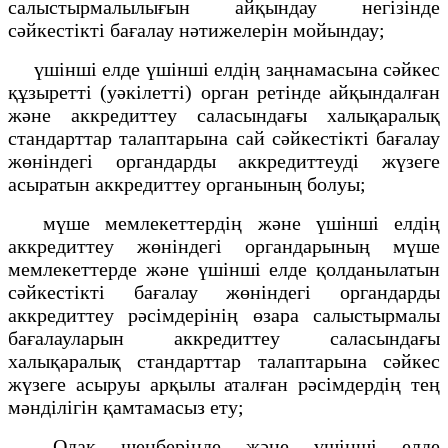
салыстырмалылығын айқындау негізінде
сәйкестікті бағалау нәтижелерін мойындау;
үшінші елде үшінші елдің заңнамасына сәйкес
құзыретті (уәкілетті) орган ретінде айқындалған
және аккредиттеу саласындағы халықаралық
стандарттар талаптарына сай сәйкестікті бағалау
жөніндегі органдарды аккредиттеуді жүзеге
асыратын аккредиттеу органының болуы;
мүше мемлекеттердің және үшінші елдің
аккредиттеу жөніндегі органдарының мүше
мемлекеттерде және үшінші елде қолданылатын
сәйкестікті бағалау жөніндегі органдарды
аккредиттеу рәсімдерінің өзара салыстырмалы
бағалауларын аккредиттеу саласындағы
халықаралық стандарттар талаптарына сәйкес
жүзеге асыруы арқылы аталған рәсімдердің тең
мәнділігін қамтамасыз ету;
Одақ шеңберінде және үшінші елде