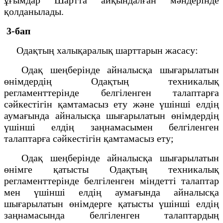
қолданылады.
3-бап
Одақтың халықаралық шарттарын жасасу:
Одақ шеңберінде айналысқа шығарылатын
өнімдердің Одақтың техникалық
регламенттерінде белгіленген талаптарға
сәйкестігін қамтамасыз ету және үшінші елдің
аумағында айналысқа шығарылатын өнімдердің
үшінші елдің заңнамасымен белгіленген
талаптарға сәйкестігін қамтамасыз ету;
Одақ шеңберінде айналысқа шығарылатын
өнімге қатысты Одақтың техникалық
регламенттерінде белгіленген міндетті талаптар
мен үшінші елдің аумағында айналысқа
шығарылатын өнімдерге қатысты үшінші елдің
заңнамасында белгіленген талаптардың