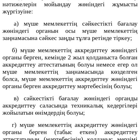
нәтижелерін мойындау жөніндегі жұмысты
жүргізуіне:
а) мүше мемлекеттің сәйкестікті бағалау
жөніндегі органын осы мүше мемлекеттің
заңнамасына сәйкес заңды тұлға ретінде тіркеу;
б) мүше мемлекеттің аккредиттеу жөніндегі
органы берген, кемінде 2 жыл қолданыста болған
аккредиттеу аттестатының болуы немесе егер ол
мүше мемлекеттің заңнамасында көзделген
болса, мүше мемлекеттің аккредиттеу жөніндегі
органы берген аккредиттеу мәртебесінің болуы;
в) сәйкестікті бағалау жөніндегі органды
аккредиттеу саласында техникалық кедергілері
жойылатын өнімдердің болуы;
г) мүше мемлекеттің аккредиттеу жөніндегі
органы берген (табыс еткен) аккредиттеу
аттестатының (мәртебесінің) қолданыс мерзімі