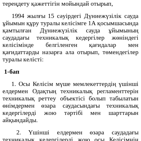
тереңдету қажеттігін мойындай отырып,
1994 жылғы 15 сәуірдегі Дүниежүзілік сауда
ұйымын құру туралы келісімге 1А қосымшасында
қамтылған Дүниежүзілік сауда ұйымының
саудадағы техникалық кедергілер жөніндегі
келісімінде белгіленген қағидалар мен
қағидаттарды назарға ала отырып, төмендегілер
туралы келісті:
1-бап
1. Осы Келісім мүше мемлекеттердің үшінші
елдермен Одақтың техникалық регламенттерін
техникалық реттеу объектісі болып табылатын
өнімдермен өзара саудасындағы техникалық
кедергілерді жою тәртібі мен шарттарын
айқындайды.
2. Үшінші елдермен өзара саудадағы
техникалық кедергілерді жою осы Келісімнің