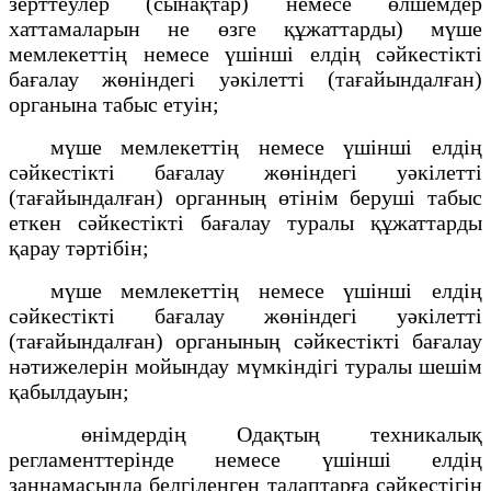
зерттеулер (сынақтар) немесе өлшемдер
хаттамаларын не өзге құжаттарды) мүше
мемлекеттің немесе үшінші елдің сәйкестікті
бағалау жөніндегі уәкілетті (тағайындалған)
органына табыс етуін;
мүше мемлекеттің немесе үшінші елдің
сәйкестікті бағалау жөніндегі уәкілетті
(тағайындалған) органның өтінім беруші табыс
еткен сәйкестікті бағалау туралы құжаттарды
қарау тәртібін;
мүше мемлекеттің немесе үшінші елдің
сәйкестікті бағалау жөніндегі уәкілетті
(тағайындалған) органының сәйкестікті бағалау
нәтижелерін мойындау мүмкіндігі туралы шешім
қабылдауын;
өнімдердің Одақтың техникалық
регламенттерінде немесе үшінші елдің
заңнамасында белгіленген талаптарға сәйкестігін