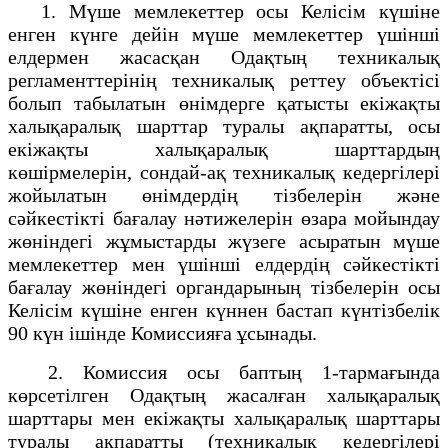
1. Мүше мемлекеттер осы Келісім күшіне
енген күнге дейін мүше мемлекеттер үшінші
елдермен жасасқан Одақтың техникалық
регламенттерінің техникалық реттеу объектісі
болып табылатын өнімдерге қатысты екіжақты
халықаралық шарттар туралы ақпаратты, осы
екіжақты халықаралық шарттардың
көшірмелерін, сондай-ақ техникалық кедергілері
жойылатын өнімдердің тізбелерін және
сәйкестікті бағалау нәтижелерін өзара мойындау
жөніндегі жұмыстарды жүзеге асыратын мүше
мемлекеттер мен үшінші елдердің сәйкестікті
бағалау жөніндегі органдарының тізбелерін осы
Келісім күшіне енген күннен бастап күнтізбелік
90 күн ішінде Комиссияға ұсынады.
2. Комиссия осы баптың 1-тармағында
көрсетілген Одақтың жасалған халықаралық
шарттары мен екіжақты халықаралық шарттары
туралы ақпаратты (техникалық кедергілері