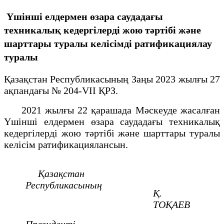
Үшінші елдермен өзара саудадағы
техникалық кедергілерді жою тәртібі және
шарттары туралы келісімді ратификациялау
туралы
Қазақстан Республикасының Заңы 2023 жылғы 27
ақпандағы № 204-VII ҚРЗ.
2021 жылғы 22 қарашада Мәскеуде жасалған
Үшінші елдермен өзара саудадағы техникалық
кедергілерді жою тәртібі және шарттары туралы
келісім ратификациялансын.
Қазақстан
Республикасының
Қ.
ТОҚАЕВ
Президенті