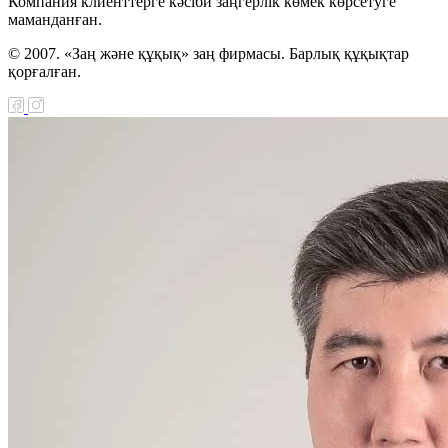
Компания клиенттерге кәсіби заңгерлік көмек көрсетуге
маманданған.
© 2007. «Заң және құқық» заң фирмасы. Барлық құқықтар
қорғалған.