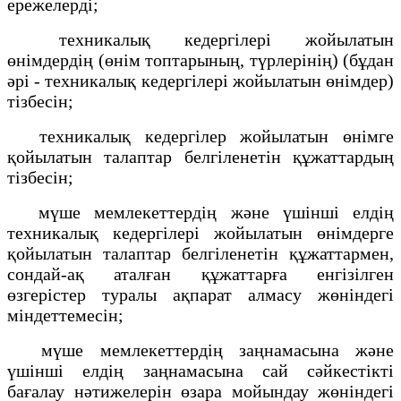
ережелерді;
техникалық кедергілері жойылатын
өнімдердің (өнім топтарының, түрлерінің) (бұдан
әрі - техникалық кедергілері жойылатын өнімдер)
тізбесін;
техникалық кедергілер жойылатын өнімге
қойылатын талаптар белгіленетін құжаттардың
тізбесін;
мүше мемлекеттердің және үшінші елдің
техникалық кедергілері жойылатын өнімдерге
қойылатын талаптар белгіленетін құжаттармен,
сондай-ақ аталған құжаттарға енгізілген
өзгерістер туралы ақпарат алмасу жөніндегі
міндеттемесін;
мүше мемлекеттердің заңнамасына және
үшінші елдің заңнамасына сай сәйкестікті
бағалау нәтижелерін өзара мойындау жөніндегі