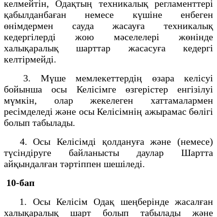
келмейтін, Одақтың техникалық регламенттері
қабылданбаған немесе күшіне енбеген
өнімдермен сауда жасауға техникалық
кедергілерді жою мәселелері жөнінде
халықаралық шарттар жасасуға кедергі
келтірмейді.
3. Мүше мемлекеттердің өзара келісуі
бойынша осы Келісімге өзгерістер енгізілуі
мүмкін, олар жекелеген хаттамалармен
ресімделеді және осы Келісімнің ажырамас бөлігі
болып табылады.
4. Осы Келісімді қолдануға және (немесе)
түсіндіруге байланысты даулар Шартта
айқындалған тәртіппен шешіледі.
10-бап
1. Осы Келісім Одақ шеңберінде жасалған
халықаралық шарт болып табылады және