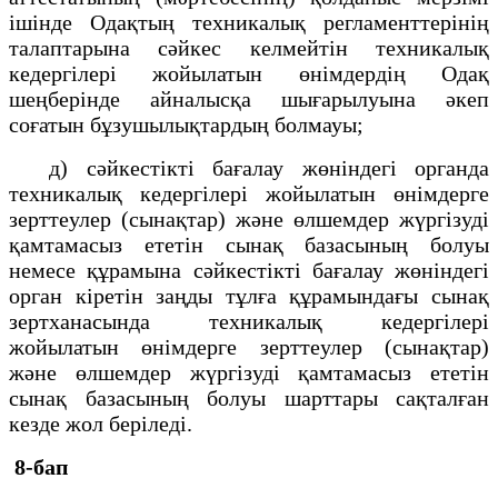
ішінде Одақтың техникалық регламенттерінің
талаптарына сәйкес келмейтін техникалық
кедергілері жойылатын өнімдердің Одақ
шеңберінде айналысқа шығарылуына әкеп
соғатын бұзушылықтардың болмауы;
д) сәйкестікті бағалау жөніндегі органда
техникалық кедергілері жойылатын өнімдерге
зерттеулер (сынақтар) және өлшемдер жүргізуді
қамтамасыз ететін сынақ базасының болуы
немесе құрамына сәйкестікті бағалау жөніндегі
орган кіретін заңды тұлға құрамындағы сынақ
зертханасында техникалық кедергілері
жойылатын өнімдерге зерттеулер (сынақтар)
және өлшемдер жүргізуді қамтамасыз ететін
сынақ базасының болуы шарттары сақталған
кезде жол беріледі.
8-бап