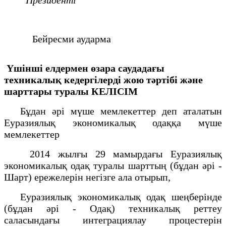
Бейресми аударма
Үшінші елдермен өзара саудадағы
техникалық кедергілерді жою тәртібі және
шарттары туралы КЕЛІСІМ
Бұдан әрі мүше мемлекеттер деп аталатын
Еуразиялық экономикалық одаққа мүше
мемлекеттер
2014 жылғы 29 мамырдағы Еуразиялық
экономикалық одақ туралы шарттың (бұдан әрі -
Шарт) ережелерін негізге ала отырып,
Еуразиялық экономикалық одақ шеңберінде
(бұдан әрі - Одақ) техникалық реттеу
саласындағы интеграциялау процестерін