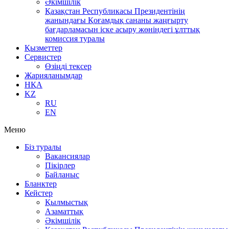
Әкімшілік
Қазақстан Республикасы Президентінің
жанындағы Қоғамдық сананы жаңғырту
бағдарламасын іске асыру жөніндегі ұлттық
комиссия туралы
Қызметтер
Сервистер
Өзіңді тексер
Жарияланымдар
НҚА
KZ
RU
EN
Меню
Біз туралы
Вакансиялар
Пікірлер
Байланыс
Бланктер
Кейстер
Қылмыстық
Азаматтық
Әкімшілік