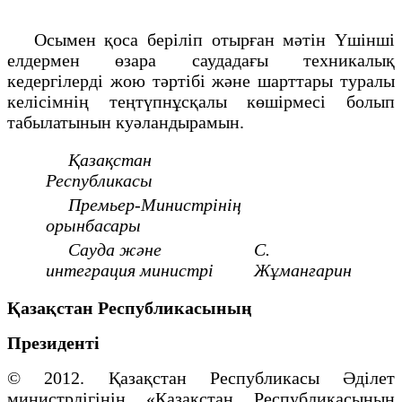
Осымен қоса беріліп отырған мәтін Үшінші
елдермен өзара саудадағы техникалық
кедергілерді жою тәртібі және шарттары туралы
келісімнің теңтүпнұсқалы көшірмесі болып
табылатынын куәландырамын.
Қазақстан
Республикасы
Премьер-Министрінің
орынбасары
Сауда және
С.
интеграция министрі
Жұманғарин
Қазақстан Республикасының
Президенті
© 2012. Қазақстан Республикасы Әділет
министрлігінің «Қазақстан Республикасының