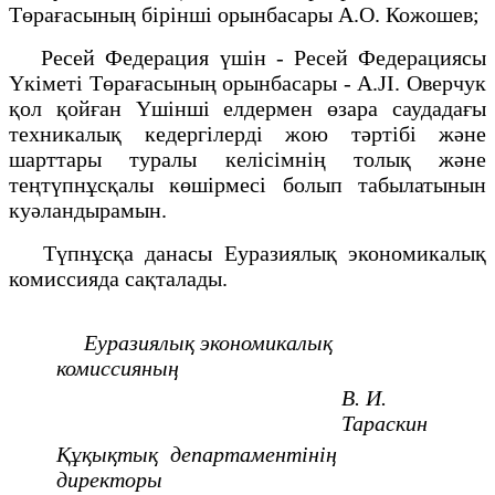
Төрағасының бірінші орынбасары А.О. Кожошев;
Ресей Федерация үшін - Ресей Федерациясы
Үкіметі Төрағасының орынбасары - A.JI. Оверчук
қол қойған Үшінші елдермен өзара саудадағы
техникалық кедергілерді жою тәртібі және
шарттары туралы келісімнің толық және
теңтүпнұсқалы көшірмесі болып табылатынын
куәландырамын.
Түпнұсқа данасы Еуразиялық экономикалық
комиссияда сақталады.
Еуразиялық экономикалық
комиссияның
В. И.
Тараскин
Құқықтық департаментінің
директоры