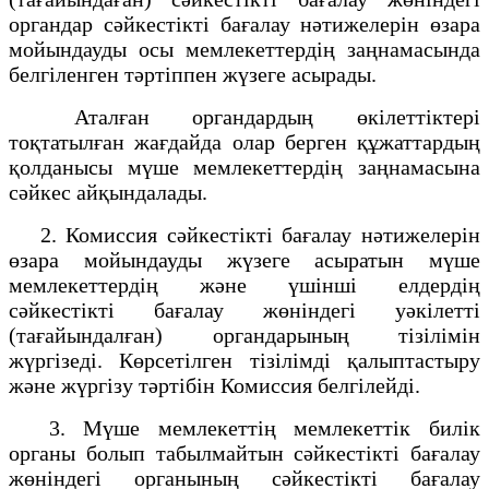
органдар сәйкестікті бағалау нәтижелерін өзара
мойындауды осы мемлекеттердің заңнамасында
белгіленген тәртіппен жүзеге асырады.
Аталған органдардың өкілеттіктері
тоқтатылған жағдайда олар берген құжаттардың
қолданысы мүше мемлекеттердің заңнамасына
сәйкес айқындалады.
2. Комиссия сәйкестікті бағалау нәтижелерін
өзара мойындауды жүзеге асыратын мүше
мемлекеттердің және үшінші елдердің
сәйкестікті бағалау жөніндегі уәкілетті
(тағайындалған) органдарының тізілімін
жүргізеді. Көрсетілген тізілімді қалыптастыру
және жүргізу тәртібін Комиссия белгілейді.
3. Мүше мемлекеттің мемлекеттік билік
органы болып табылмайтын сәйкестікті бағалау
жөніндегі органының сәйкестікті бағалау