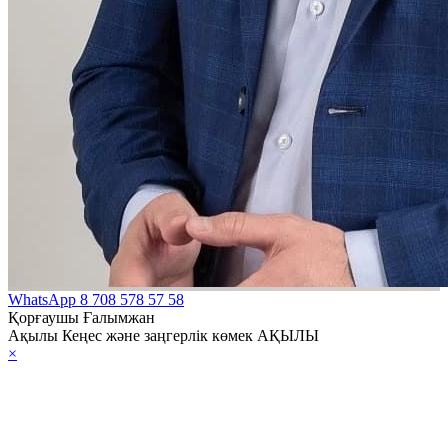
WhatsApp
8 708 578 57 58
Қорғаушы Ғалымжан
Ақылы Кеңес және заңгерлік көмек АҚЫЛЫ
×