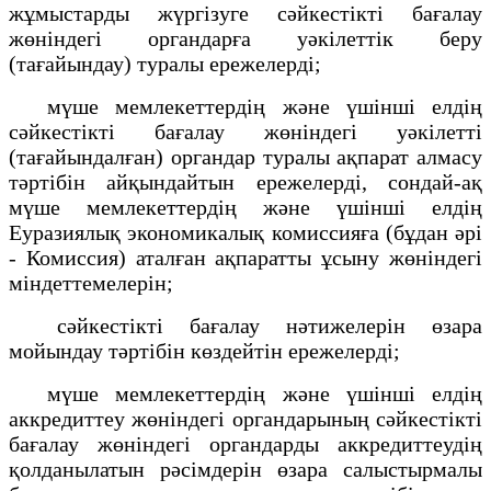
жұмыстарды жүргізуге сәйкестікті бағалау
жөніндегі органдарға уәкілеттік беру
(тағайындау) туралы ережелерді;
мүше мемлекеттердің және үшінші елдің
сәйкестікті бағалау жөніндегі уәкілетті
(тағайындалған) органдар туралы ақпарат алмасу
тәртібін айқындайтын ережелерді, сондай-ақ
мүше мемлекеттердің және үшінші елдің
Еуразиялық экономикалық комиссияға (бұдан әрі
- Комиссия) аталған ақпаратты ұсыну жөніндегі
міндеттемелерін;
сәйкестікті бағалау нәтижелерін өзара
мойындау тәртібін көздейтін ережелерді;
мүше мемлекеттердің және үшінші елдің
аккредиттеу жөніндегі органдарының сәйкестікті
бағалау жөніндегі органдарды аккредиттеудің
қолданылатын рәсімдерін өзара салыстырмалы