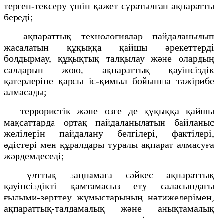
тергеп-тексеру үшін қажет сұратылған ақпаратты
береді;
ақпараттық технологиялар пайдаланылып
жасалатын құқыққа қайшы әрекеттерді
болдырмау, құқықтық талқылау және олардың
салдарын жою, ақпараттық қауіпсіздік
қатерлеріне қарсы іс-қимыл бойынша тәжірибе
алмасады;
террористік және өзге де құқыққа қайшы
мақсаттарда ортақ пайдаланылатын байланыс
желілерін пайдалану белгілері, фактілері,
әдістері мен құралдары туралы ақпарат алмасуға
жәрдемдеседі;
ұлттық заңнамаға сәйкес ақпараттық
қауіпсіздікті қамтамасыз ету саласындағы
ғылыми-зерттеу жұмыстарының нәтижелерімен,
ақпараттық-талдамалық және анықтамалық