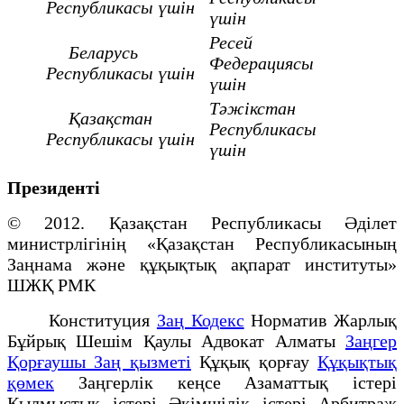
Республикасы үшін
үшін
Ресей
Беларусь
Федерациясы
Республикасы үшін
үшін
Тәжікстан
Қазақстан
Республикасы
Республикасы үшін
үшін
Президенті
© 2012. Қазақстан Республикасы Әділет
министрлігінің «Қазақстан Республикасының
Заңнама және құқықтық ақпарат институты»
ШЖҚ РМК
Конституция
Заң Кодекс
Норматив Жарлық
Бұйрық Шешім Қаулы Адвокат Алматы
Заңгер
Қорғаушы Заң қызметі
Құқық қорғау
Құқықтық
қөмек
Заңгерлік кеңсе Азаматтық істері
Қылмыстық істері Әкімшілік істері Арбитраж