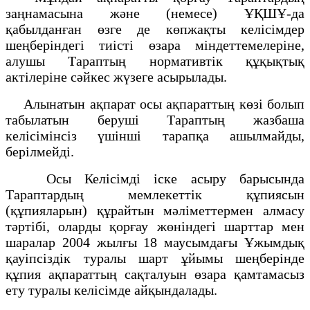
заңнамасына және (немесе) ҰҚШҰ-да
қабылданған өзге де көпжақты келісімдер
шеңберіндегі тиісті өзара міндеттемелеріне,
алушы Тараптың нормативтік құқықтық
актілеріне сәйкес жүзеге асырылады.
Алынатын ақпарат осы ақпараттың көзі болып
табылатын беруші Тараптың жазбаша
келісімінсіз үшінші тарапқа ашылмайды,
берілмейді.
Осы Келісімді іске асыру барысында
Тараптардың мемлекеттік құпиясын
(құпияларын) құрайтын мәліметтермен алмасу
тәртібі, оларды қорғау жөніндегі шарттар мен
шаралар 2004 жылғы 18 маусымдағы Ұжымдық
қауіпсіздік туралы шарт ұйымы шеңберінде
құпия ақпараттың сақталуын өзара қамтамасыз
ету туралы келісімде айқындалады.