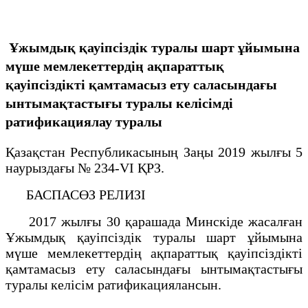
Ұжымдық қауіпсіздік туралы шарт ұйымына
мүше мемлекеттердің ақпараттық
қауіпсіздікті қамтамасыз ету саласындағы
ынтымақтастығы туралы келісімді
ратификациялау туралы
Қазақстан Республикасының Заңы 2019 жылғы 5
наурыздағы № 234-VІ ҚРЗ.
БАСПАСӨЗ РЕЛИЗІ
2017 жылғы 30 қарашада Минскіде жасалған
Ұжымдық қауіпсіздік туралы шарт ұйымына
мүше мемлекеттердің ақпараттық қауіпсіздікті
қамтамасыз ету саласындағы ынтымақтастығы
туралы келісім ратификациялансын.