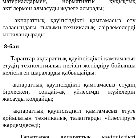
материалдармен, нормативтік құқықтық
актілермен алмасуды жүзеге асырады;
ақпараттық қауіпсіздікті қамтамасыз ету
саласындағы ғылыми-техникалық әзірлемелерді
ынталандырады.
8-бап
Тараптар ақпараттық қауіпсіздікті қамтамасыз
етудің технологиялық негізін жетілдіру бойынша
келісілген шараларды қабылдайды:
ақпараттық қауіпсіздікті қамтамасыз етудің
бірлескен, сондай-ақ үйлесімді жүйелерін
жасауды қолдайды;
ақпараттық қауіпсіздікті қамтамасыз етуге
қойылатын техникалық талаптарды үйлестіруге
жәрдемдеседі;
Тараптарға ақпараттық қауіпсіздікті