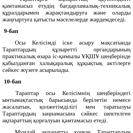
қамтамасыз етудің бағдарламалық-техникалық
құралдарымен жарақтандыруға және оларды
жаңғыртуға қатысты мәселелерде жәрдемдеседі.
9-бап
Осы Келісімді іске асыру мақсатында
Тараптардың құзыретті органдарының
практикалық өзара іс-қимылы ҰҚШҰ шеңберінде
қабылданған халықаралық құқықтық актілерге
сәйкес жүзеге асырылады.
10-бап
Тараптар осы Келісімнің шеңберіндегі
ынтымақтастық барысында берілетін немесе
жасалатын, қолжетімділігі мен таратылуы
Тараптардың заңнамасына сәйкес шектелген
ақпараттың қорғалуын қамтамасыз етеді.
Мұндай ақпаратты қорғау Тараптардың