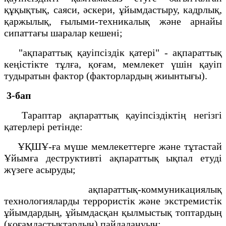
құқықтық, саяси, әскери, ұйымдастыру, кадрлық,
қаржылық, ғылыми-техникалық және арнайы
сипаттағы шаралар кешені;
"ақпараттық қауіпсіздік қатері" - ақпараттық
кеңістікте тұлға, қоғам, мемлекет үшін қауіп
тудыратын фактор (факторлардың жиынтығы).
3-бап
Тараптар ақпараттық қауіпсіздіктің негізгі
қатерлері ретінде:
ҰҚШҰ-ға мүше мемлекеттерге және тұтастай
Ұйымға деструктивті ақпараттық ықпал етуді
жүзеге асыруды;
ақпараттық-коммуникациялық
технологияларды террористік және экстремистік
ұйымдардың, ұйымдасқан қылмыстық топтардың
(қоғамдастықтардың) пайдалануын;