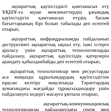
ақпараттық қауіпсіздікті қамтамасыз ету
ҰҚШҰ-ға мүше мемлекеттердің ұжымдық
қауіпсіздігін қамтамасыз етудің басым
бағыттарының бірі болып табылады деп есептей
отырып,
ақпараттық инфрақұрылымды пайдаланып
деструктивті ақпараттық ықпал ету, ішкі істерге
араласу үшін ақпараттық технологияларды
пайдалану, ақпараттық қауіпсіздік қатерлерін
арандату қабылданбайды деп есептей отырып,
ақпараттық технологиялар мен ресурстарды
аса маңызды құрылымдардың қауіпсіздігіне
нұқсан келтіру мақсатында Тараптардың
аумағындағы жағдайды тұрақсыздандыру үшін
пайдалануға кедергі жасауға ұмтыла отырып,
ақпараттық-коммуникациялық
технологияларды пайдаланудағы сенім мен