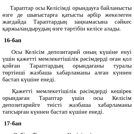
Тараптар осы Келісімді орындауға байланысты
өзге де шығыстарға қатысты әрбір жекелеген
жағдайда Тараптардың заңнамасына сәйкес
қаржыландырудың өзге тәртібін келісе алады.
16-бап
Осы Келісім депозитарий оның күшіне енуі
үшін қажетті мемлекетішілік рәсімдерді оған қол
қойған Тараптардың орындағаны туралы
төртінші жазбаша хабарламаны алған күннен
бастап күшіне енеді.
Қажетті мемлекетішілік рәсімдерді кешірек
орындаған Тараптар үшін осы Келісім
депозитарийге тиісті жазбаша хабарламаны
тапсырған күннен бастап күшіне енеді.
17-бап