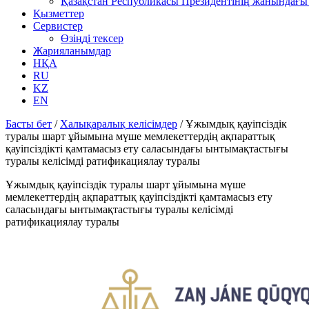
Қазақстан Республикасы Президентінің жанындағы 
Қызметтер
Сервистер
Өзіңді тексер
Жарияланымдар
НҚА
RU
KZ
EN
Басты бет
/
Халықаралық келісімдер
/
Ұжымдық қауіпсіздік
туралы шарт ұйымына мүше мемлекеттердің ақпараттық
қауіпсіздікті қамтамасыз ету саласындағы ынтымақтастығы
туралы келісімді ратификациялау туралы
Ұжымдық қауіпсіздік туралы шарт ұйымына мүше
мемлекеттердің ақпараттық қауіпсіздікті қамтамасыз ету
саласындағы ынтымақтастығы туралы келісімді
ратификациялау туралы