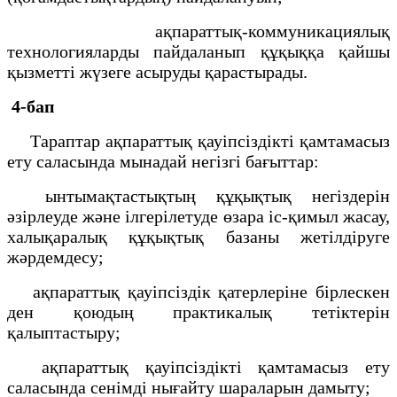
ақпараттық-коммуникациялық
технологияларды пайдаланып құқыққа қайшы
қызметті жүзеге асыруды қарастырады.
4-бап
Тараптар ақпараттық қауіпсіздікті қамтамасыз
ету саласында мынадай негізгі бағыттар:
ынтымақтастықтың құқықтық негіздерін
әзірлеуде және ілгерілетуде өзара іс-қимыл жасау,
халықаралық құқықтық базаны жетілдіруге
жәрдемдесу;
ақпараттық қауіпсіздік қатерлеріне бірлескен
ден қоюдың практикалық тетіктерін
қалыптастыру;
ақпараттық қауіпсіздікті қамтамасыз ету
саласында сенімді нығайту шараларын дамыту;