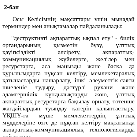
2-бап
Осы Келісімнің мақсаттары үшін мынадай
терминдер мен анықтамалар пайдаланылады:
"деструктивті ақпараттық ықпал ету" - билік
органдарының қызметін бұзу, ұлттық
қауіпсіздікті әлсірету, ақпараттық-
коммуникациялық жүйелерге, желілер мен
ресурстарға, аса маңызды және басқа да
құрылымдарға нұқсан келтіру, мемлекетаралық
қатынастарды нашарлату, ішкі әлеуметтік-саяси
шиеленіс тудыру, дәстүрлі рухани және
адамгершілік құндылықтарды жою, ұлттық
ақпараттық ресурстарға бақылау орнату, төтенше
жағдайлардың туындау қатерін қалыптастыру,
ҰҚШҰ-ға мүше мемлекеттердің ұлттық
мүдделеріне өзге де нұқсан келтіру мақсатында
ақпараттық-коммуникациялық технологияларды
пайдалану;