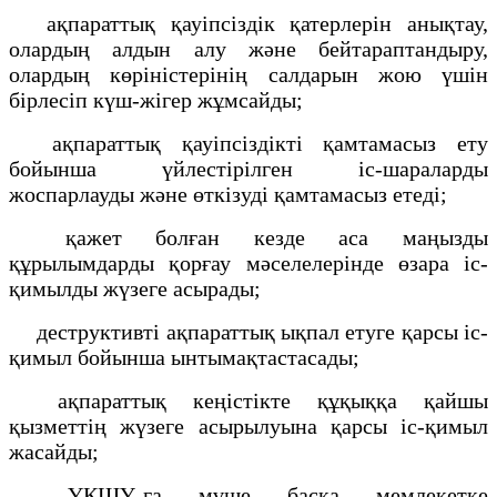
ақпараттық қауіпсіздік қатерлерін анықтау,
олардың алдын алу және бейтараптандыру,
олардың көріністерінің салдарын жою үшін
бірлесіп күш-жігер жұмсайды;
ақпараттық қауіпсіздікті қамтамасыз ету
бойынша үйлестірілген іс-шараларды
жоспарлауды және өткізуді қамтамасыз етеді;
қажет болған кезде аса маңызды
құрылымдарды қорғау мәселелерінде өзара іс-
қимылды жүзеге асырады;
деструктивті ақпараттық ықпал етуге қарсы іс-
қимыл бойынша ынтымақтастасады;
ақпараттық кеңістікте құқыққа қайшы
қызметтің жүзеге асырылуына қарсы іс-қимыл
жасайды;
ҰҚШҰ-ға мүше басқа мемлекетке