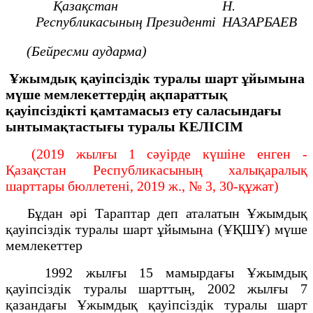
Қазақстан
Н.
Республикасының
Президенті
НАЗАРБАЕВ
(Бейресми аударма)
Ұжымдық қауіпсіздік туралы шарт ұйымына
мүше мемлекеттердің ақпараттық
қауіпсіздікті қамтамасыз ету саласындағы
ынтымақтастығы туралы
КЕЛІСІМ
(2019 жылғы 1 сәуірде күшіне енген -
Қазақстан Республикасының халықаралық
шарттары бюллетені, 2019 ж., № 3, 30-құжат)
Бұдан әрі Тараптар деп аталатын Ұжымдық
қауіпсіздік туралы шарт ұйымына (ҰҚШҰ) мүше
мемлекеттер
1992 жылғы 15 мамырдағы Ұжымдық
қауіпсіздік туралы шарттың, 2002 жылғы 7
қазандағы Ұжымдық қауіпсіздік туралы шарт