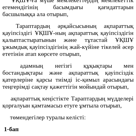
егемендігінің басымдығы қағидаттарын
басшылыққа ала отырып,
Тараптардың әрқайсысының ақпараттық
қауіпсіздігі ҰҚШҰ-ның ақпараттық қауіпсіздігін
қалыптастыратынын және тұтастай ҰҚШҰ
ұжымдық қауіпсіздігінің жай-күйіне тікелей әсер
ететінін атап көрсете отырып,
адамның негізгі құқықтары мен
бостандықтары және ақпараттық қауіпсіздік
қатерлеріне қарсы тиімді іс-қимыл арасындағы
теңгерімді сақтау қажеттігін мойындай отырып,
ақпараттық кеңістікте Тараптардың мүдделері
қорғалуын қамтамасыз етуге ұмтыла отырып,
төмендегілер туралы келісті:
1-бап