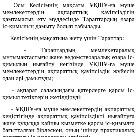
Осы Келісімнің мақсаты ҰҚШҰ-ға мүше
мемлекеттердің ақпараттық қауіпсіздігін
қамтамасыз ету мүддесінде Тараптардың өзара
іс-қимылын дамыту болып табылады.
Келісімнің мақсатына жету үшін Тараптар:
- Тараптардың мемлекетаралық
ынтымақтастығы және ведомствоаралық өзара іс-
қимылын нығайту негізінде ҰҚШҰ-ға мүше
мемлекеттердің ақпараттық қауіпсіздік жүйесін
одан әрі дамытуды;
- ақпарат саласындағы қатерлерге қарсы іс-
қимыл тетіктерін жетілдіруді;
- ҰҚШҰ-ға мүше мемлекеттердің ақпараттық
кеңістігінде ақпараттық қауіпсіздікті нығайтуға
және құқыққа қайшы қызметке қарсы іс-қимылға
бағытталған бірлескен, оның ішінде практикалық
сипаттағы іс-шараларды өткізуді;