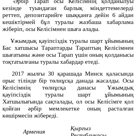
Әрбір Тарап осы Келісімнің қолданылуы
кезінде туындаған барлық міндеттемелерді
реттеп, депозитарийге шыққанға дейін 6 айдан
кешіктірмей бұл туралы жазбаша хабарлама
жіберіп, осы Келісімнен шыға алады.
Ұжымдық қауіпсіздік туралы шарт ұйымының
Бас хатшысы Тараптарды Тараптың Келісімнен
шығатыны және осы Тарап үшін оның қолданысы
тоқтатылғаны туралы хабардар етеді.
2017 жылғы 30 қарашада Минск қаласында
орыс тілінде бір төлнұсқа данада жасалды. Осы
Келісімнің төлнұсқа данасы Ұжымдық
қауіпсіздік туралы шарт ұйымының
Хатшылығында сақталады, ол осы Келісімге қол
қойған әрбір мемлекетке оның расталған
көшірмесін жібереді.
Қырғыз
Армения
Республикасы