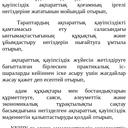
қауіпсіздік ақпараттық қоғамның іргелі
негіздеріне жататынын мойындай отырып,
Тараптардың ақпараттық қауіпсіздікті
қамтамасыз ету саласындағы
ынтымақтастығының құқықтық және
ұйымдастыру негіздерін нығайтуға ұмтыла
отырып,
ақпараттық қауіпсіздік жүйесін жетілдіруге
бағытталған бірлескен практикалық іс-
шараларды кейіннен іске асыру үшін жағдайлар
жасау қажет деп есептей отырып,
адам құқықтары мен бостандықтарын
құрметтеуге, саяси, әлеуметтік және
экономикалық тұрақтылықты сақтау
басымдығына негізделген ақпараттық қауіпсіздік
мәдениетін қалыптастыруды қолдай отырып,
ҰҚШҰ-ға мүше мемлекеттердің мемлекеттік