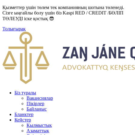
Қызметтер үшін төлем тек компанияның шотына төленеді.
Сізге ыңғайлы болу үшін біз Kaspi RED / CREDIT /БӨЛІП
ТӨЛЕУДІ іске қостық 😎
Толығырақ
Біз туралы
Вакансиялар
Пікірлер
Байланыс
Бланктер
Кейстер
Қылмыстық
Азаматтық