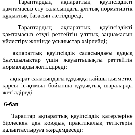
Тараптардың ақпараттық қауіпсіздікті
қамтамасыз ету саласындағы ұлттық нормативтік
құқықтық базасын жетілдіреді;
Тараптардың ақпараттық қауіпсіздікті
қамтамасыз етуді реттейтін ұлттық заңнамасын
үйлестіру жөнінде ұсыныстар әзірлейді;
ақпараттық қауіпсіздік саласындағы құқық
бұзушылықтар үшін жауаптылықты реттейтін
нормаларды жетілдіреді;
ақпарат саласындағы құқыққа қайшы қызметке
қарсы іс-қимыл бойынша құқықтық шараларды
жетілдіреді.
6-бап
Тараптар ақпараттық қауіпсіздік қатерлеріне
бірлескен ден қоюдың практикалық тетіктерін
қалыптастыруға жәрдемдеседі: