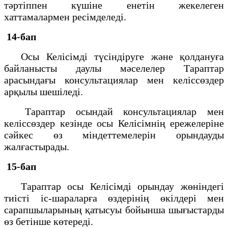
тәртіппен күшіне енетін жекелеген
хаттамалармен ресімделеді.
14-бап
Осы Келісімді түсіндіруге және қолдануға
байланысты даулы мәселелер Тараптар
арасындағы консультациялар мен келіссөздер
арқылы шешіледі.
Тараптар осындай консультациялар мен
келіссөздер кезінде осы Келісімнің ережелеріне
сәйкес өз міндеттемелерін орындауды
жалғастырады.
15-бап
Тараптар осы Келісімді орындау жөніндегі
тиісті іс-шараларға өздерінің өкілдері мен
сарапшыларының қатысуы бойынша шығыстарды
өз бетінше көтереді.