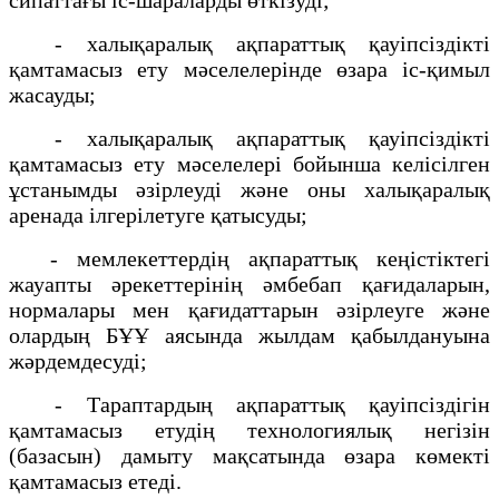
- халықаралық ақпараттық қауіпсіздікті
қамтамасыз ету мәселелерінде өзара іс-қимыл
жасауды;
- халықаралық ақпараттық қауіпсіздікті
қамтамасыз ету мәселелері бойынша келісілген
ұстанымды әзірлеуді және оны халықаралық
аренада ілгерілетуге қатысуды;
- мемлекеттердің ақпараттық кеңістіктегі
жауапты әрекеттерінің әмбебап қағидаларын,
нормалары мен қағидаттарын әзірлеуге және
олардың БҰҰ аясында жылдам қабылдануына
жәрдемдесуді;
- Тараптардың ақпараттық қауіпсіздігін
қамтамасыз етудің технологиялық негізін
(базасын) дамыту мақсатында өзара көмекті
қамтамасыз етеді.