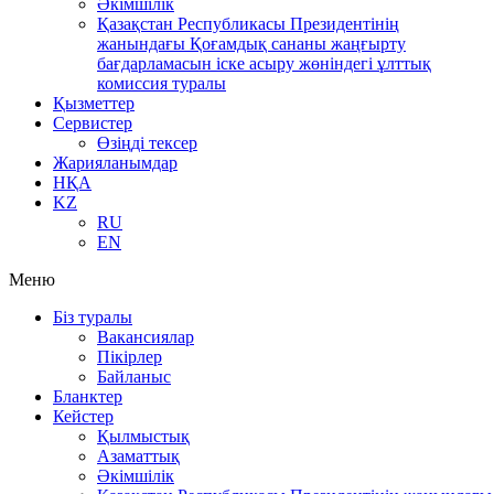
Әкімшілік
Қазақстан Республикасы Президентінің
жанындағы Қоғамдық сананы жаңғырту
бағдарламасын іске асыру жөніндегі ұлттық
комиссия туралы
Қызметтер
Сервистер
Өзіңді тексер
Жарияланымдар
НҚА
KZ
RU
EN
Меню
Біз туралы
Вакансиялар
Пікірлер
Байланыс
Бланктер
Кейстер
Қылмыстық
Азаматтық
Әкімшілік