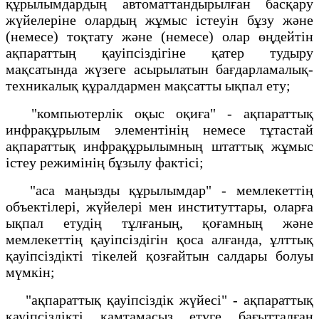
құрылымдардың автоматтандырылған басқару
жүйелеріне олардың жұмыс істеуін бұзу және
(немесе) тоқтату және (немесе) олар өңдейтін
ақпараттың қауіпсіздігіне қатер тудыру
мақсатында жүзеге асырылатын бағдарламалық-
техникалық құралдармен мақсатты ықпал ету;
"компьютерлік оқыс оқиға" - ақпараттық
инфрақұрылым элементінің немесе тұтастай
ақпараттық инфрақұрылымның штаттық жұмыс
істеу режимінің бұзылу фактісі;
"аса маңызды құрылымдар" - мемлекеттің
объектілері, жүйелері мен институттары, оларға
ықпал етудің тұлғаның, қоғамның және
мемлекеттің қауіпсіздігін қоса алғанда, ұлттық
қауіпсіздікті тікелей қозғайтын салдары болуы
мүмкін;
"ақпараттық қауіпсіздік жүйесі" - ақпараттық
қауіпсіздікті қамтамасыз етуге бағытталған