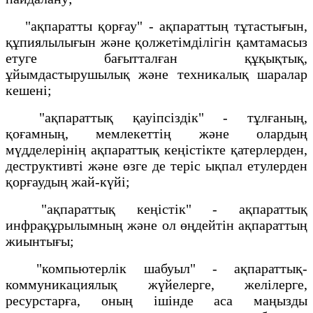
"ақпаратты қорғау" - ақпараттың тұтастығын,
құпиялылығын және қолжетімділігін қамтамасыз
етуге бағытталған құқықтық,
ұйымдастырушылық және техникалық шаралар
кешені;
"ақпараттық қауіпсіздік" - тұлғаның,
қоғамның, мемлекеттің және олардың
мүдделерінің ақпараттық кеңістікте қатерлерден,
деструктивті және өзге де теріс ықпал етулерден
қорғаудың жай-күйі;
"ақпараттық кеңістік" - ақпараттық
инфрақұрылымның және ол өңдейтін ақпараттың
жиынтығы;
"компьютерлік шабуыл" - ақпараттық-
коммуникациялық жүйелерге, желілерге,
ресурстарға, оның ішінде аса маңызды