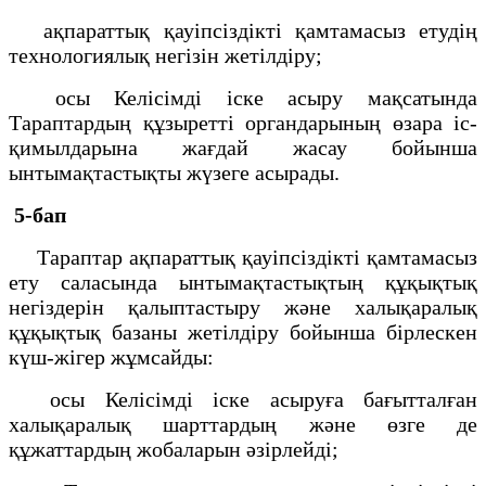
ақпараттық қауіпсіздікті қамтамасыз етудің
технологиялық негізін жетілдіру;
осы Келісімді іске асыру мақсатында
Тараптардың құзыретті органдарының өзара іс-
қимылдарына жағдай жасау бойынша
ынтымақтастықты жүзеге асырады.
5-бап
Тараптар ақпараттық қауіпсіздікті қамтамасыз
ету саласында ынтымақтастықтың құқықтық
негіздерін қалыптастыру және халықаралық
құқықтық базаны жетілдіру бойынша бірлескен
күш-жігер жұмсайды:
осы Келісімді іске асыруға бағытталған
халықаралық шарттардың және өзге де
құжаттардың жобаларын әзірлейді;