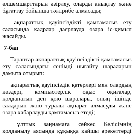
өлшемшарттарын әзірлеу, оларды анықтау және
бұғаттау бойынша тәжірибе алмасады;
ақпараттық қауіпсіздікті қамтамасыз ету
саласында кадрлар даярлауда өзара іс-қимыл
жасайды.
7-бап
Тараптар ақпараттық қауіпсіздікті қамтамасыз
ету саласындағы сенімді нығайту шараларын
дамыта отырып:
ақпараттық қауіпсіздік қатерлері мен олардың
көздері, компьютерлік оқыс оқиғалар,
қолданатын ден қою шаралары, оның ішінде
салдарын жою туралы ақпарат алмасуды және
өзара хабарлауды қамтамасыз етеді;
ұлттық заңнамаға сәйкес Келісімнің
қолданылу аясында құқыққа қайшы әрекеттерді