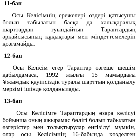
11-бап
Осы Келісімнің ережелері өздері қатысушы
болып табылатын басқа да халықаралық
шарттардан туындайтын Тараптардың
әрқайсысының құқықтары мен міндеттемелерін
қозғамайды.
12-бап
Осы Келісім егер Тараптар өзгеше шешім
қабылдамаса, 1992 жылғы 15 мамырдағы
Ұжымдық қауіпсіздік туралы шарттың қолданылу
мерзімі ішінде қолданылады.
13-бап
Осы Келісімге Тараптардың өзара келісуі
бойынша оның ажырамас бөлігі болып табылатын
өзгерістер мен толықтырулар енгізілуі мүмкін,
олар осы Келісімнің 16-бабында көзделген