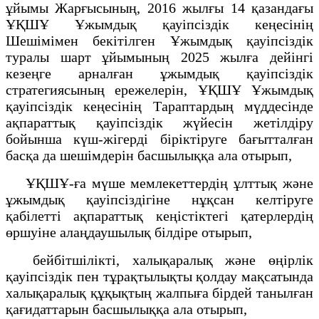
ұйымы Жарғысының, 2016 жылғы 14 қазандағы
ҰҚШҰ Ұжымдық қауіпсіздік кеңесінің
Шешімімен бекітілген Ұжымдық қауіпсіздік
туралы шарт ұйымының 2025 жылға дейінгі
кезеңге арналған ұжымдық қауіпсіздік
стратегиясының ережелерін, ҰҚШҰ Ұжымдық
қауіпсіздік кеңесінің Тараптардың мүддесінде
ақпараттық қауіпсіздік жүйесін жетілдіру
бойынша күш-жігерді біріктіруге бағытталған
басқа да шешімдерін басшылыққа ала отырып,
ҰҚШҰ-ға мүше мемлекеттердің ұлттық және
ұжымдық қауіпсіздігіне нұқсан келтіруге
қабілетті ақпараттық кеңістіктегі қатерлердің
өршуіне алаңдаушылық білдіре отырып,
бейбітшілікті, халықаралық және өңірлік
қауіпсіздік пен тұрақтылықты қолдау мақсатында
халықаралық құқықтың жалпыға бірдей танылған
қағидаттарын басшылыққа ала отырып,