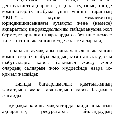
деструктивті ақпараттық ықпал ету, оның ішінде
компьютерлік шабуыл үшін үшінші тараптың
ҰҚШҰ-ға мүше мемлекеттің
юрисдикциясындағы аумақты және (немесе)
ақпараттық инфрақұрылымды пайдалануына жол
бермеуге арналған шараларды өз бетінше немесе
тиісті өтініш жасалған кезде жүзеге асырады;
олардың аумақтары пайдаланылып жасалған
компьютерлік шабуылдардың көзін анықтау, осы
шабуылдарға қарсы іс-қимыл жасау және
олардың салдарын жою мүддесінде өзара іс-
қимыл жасайды;
зиянды бағдарламалық қамтылымның
жасалуына және таратылуына қарсы іс-қимыл
жасайды;
құқыққа қайшы мақсаттарда пайдаланылатын
ақпараттық ресурстарды айқындаудың