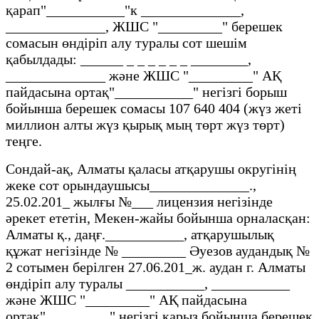
қарап"___________"к ______________,
______________, ЖШС "_________" берешек
сомасын өндіріп алу туралы сот шешім
қабылдады: ______ _ _ _ _ _ _ ________,
______________ және ЖШС "_________" АҚ
пайдасына ортақ"___________" негізгі борыш
бойынша берешек сомасы 107 640 404 (жүз жеті
миллион алты жүз қырық мың төрт жүз төрт)
теңге.
Сондай-ақ, Алматы қаласы атқарушы округінің
жеке сот орындаушысы______________.,
25.02.201_ жылғы №___ лицензия негізінде
әрекет ететін, Мекен-жайы бойынша орналасқан:
Алматы қ., даңғ.___________, атқарушылық
құжат негізінде № _________ Әуезов аудандық №
2 сотымен берілген 27.06.201_ж. аудан г. Алматы
өндіріп алу туралы ___________, ___________
және ЖШС "_________" АҚ пайдасына
ортақ"_________" негізгі қарыз бойынша берешек