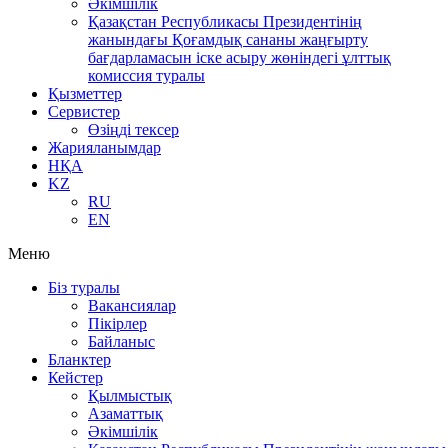
Әкімшілік
Қазақстан Республикасы Президентінің
жанындағы Қоғамдық сананы жаңғырту
бағдарламасын іске асыру жөніндегі ұлттық
комиссия туралы
Қызметтер
Сервистер
Өзіңді тексер
Жарияланымдар
НҚА
KZ
RU
EN
Меню
Біз туралы
Вакансиялар
Пікірлер
Байланыс
Бланктер
Кейстер
Қылмыстық
Азаматтық
Әкімшілік