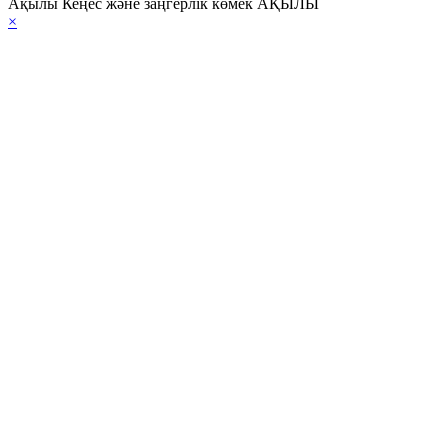
Ақылы Кеңес және заңгерлік көмек АҚЫЛЫ
×