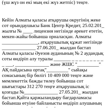
(үш жүз он екі мың екі жүз жетпіс) теңге.
Кейін Алматы қаласы атқарушы округінің жеке
сот орындаушысы Банк Центр Кредит, 25.02.201_
жылғы № ____ лицензия негізінде әрекет ететін,
мекен-жайы бойынша орналасқан. Алматы
_______________, атқарушылық құжат негізінде
______________ 27.06.201_ жылдан бастап
Алматы қаласы Әуезов ауданының № 2 аудандық
соты өндіріп алу туралы _______ _ _ _ _ _ _ _ _ _
_ ___, ______________ және ЖШС "_________"
АҚ пайдасына ортақ"_________" сыйақы
сомасының бір бөлігі 10 409 000 теңге және
мемлекеттік бажды төлеу бойынша сот
шығыстары 312 270 теңге атқарушылық іс
қозғады №______________ 27.05.201_ жылдан
бастап.Қайта қаржыландыру бағдарламасы
бойынша өтуіне байланысты өндіріп алушының