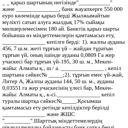
_ _ қарыз шартының негізінде"___________"
және _______________, банк жауапкерге 550 000
еуро көлемінде қарыз берді Жылжымайтын
мүлікті сатып алуға жылдық 17% сыйақы
мөлшерлемесімен 180 ай. Банктік қарыз шарты
бойынша өз міндеттемелерін қамтамасыз ету,
_______________ кепілге берді: 1). жалпы ауданы
456, 7 ш.м. жеті тұрғын үй – жайдан тұратын
тұрғын үй, оның ішінде ауданы 0,0809 Га жер
учаскесі бар тұрғын үй-195, 30 ш. м., Мекен-
жайы: Алматы қ., ш / а. _______________ , кепіл
шартына сәйкес№ _____;2). тұрғын емес үй-жай,
Литер А, Жалпы ауданы 144, 50 ш. м., ауданы
0,03551 га жер учаскесінің үлесі бар, Мекен-
жайы: Алматы қ., к-сі._______________ кепіл
туралы шартқа сәйкес№_____.Қосымша
қамтамасыз ету ретінде кепілдіктер берілді
_______________ және ЖШС
"_________".Шарттық міндеттемелердің
орындалмауына байланысты банк сотқа берді,