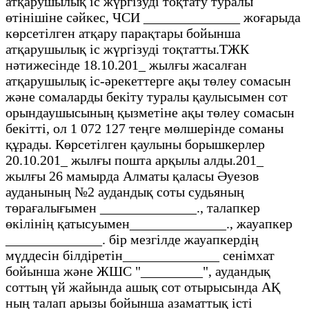
атқарушылық іс жүргізуді тоқтату туралы
өтінішіне сәйкес, ЧСИ ______________ жоғарыда
көрсетілген атқару парақтары бойынша
атқарушылық іс жүргізуді тоқтатты.ТЖК
нәтижесінде 18.10.201_ жылғы жасалған
атқарушылық іс-әрекеттерге ақы төлеу сомасын
және сомаларды бекіту туралы қаулысымен сот
орындаушысының қызметіне ақы төлеу сомасын
бекітті, ол 1 072 127 теңге мөлшерінде соманы
құрады. Көрсетілген қаулыны борышкерлер
20.10.201_ жылғы пошта арқылы алды.201_
жылғы 26 мамырда Алматы қаласы Әуезов
ауданының №2 аудандық соты судьяның
төрағалығымен ______________., талапкер
өкілінің қатысуымен______________., жауапкер
______________. бір мезгілде жауапкердің
мүддесін білдіретін______________ сенімхат
бойынша және ЖШС "_________", аудандық
соттың үй жайында ашық сот отырысында АҚ
ның талап арызы бойынша азаматтық істі