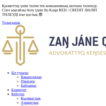
Қызметтер үшін төлем тек компанияның шотына төленеді.
Сізге ыңғайлы болу үшін біз Kaspi RED / CREDIT /БӨЛІП
ТӨЛЕУДІ іске қостық 😎
Толығырақ
Біз туралы
Вакансиялар
Пікірлер
Байланыс
Бланктер
Кейстер
Қылмыстық
Азаматтық