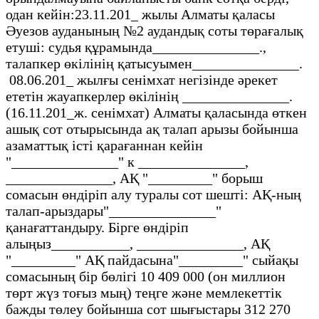
одан кейін:23.11.201_ жылы Алматы қаласы
Әуезов ауданының №2 аудандық соты төрағалық
етуші: судья құрамында_______________.,
талапкер өкілінің қатысуымен_______________.
08.06.201_ жылғы сенімхат негізінде әрекет
ететін жауапкерлер өкілінің _______________.
(16.11.201_ж. сенімхат) Алматы қаласында өткен
ашық сот отырысында ақ талап арызы бойынша
азаматтық істі қарағаннан кейін
"_______________" к _______________,
_______________, АҚ "_________" борыш
сомасын өндіріп алу туралы сот шешті: АҚ-ның
талап-арыздары"_______________"
қанағаттандыру. Бірге өндіріп
алыңыз___________, _______________, АҚ
"_________" АҚ пайдасына"_________" сыйақы
сомасының бір бөлігі 10 409 000 (он миллион
төрт жүз тоғыз мың) теңге және мемлекеттік
бажды төлеу бойынша сот шығыстары 312 270