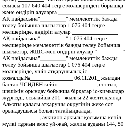
сомасы 107 640 404 теңге мөлшеріндегі борышқа
және өндіріп алуларға ______________________
АҚ пайдасына"_________" мемлекеттік бажды
төлеу бойынша шығыстар 1 076 404 теңге
мөлшерінде, өндіріп алулар ________________
АҚ пайдасына"_________" 1 076 404 теңге
мөлшерінде мемлекеттік бажды төлеу бойынша
шығыстар, ЖШС-мен өндіріп алулар "_________"
АҚ пайдасына"_________" мемлекеттік бажды
төлеу бойынша шығыстар 1 076 404 теңге
мөлшерінде, үшін атқарушылық іс
қозғалды№_______________ 06.11.201_ жылдан
бастап.ЧСИДЕН кейін_____________., соттың
шешімін орындау бойынша бірқатар іс-қимылдар
жүргізді, осылайша 201_ жылғы 22 желтоқсанда
Алматы қаласы атқарушы округінің жеке сот
орындаушысы болып тағайындалды,
_____________, аукцион арқылы қосымша кепіл
мүлкі тұрғын емес үй-жай, жалпы ауданы 144, 50