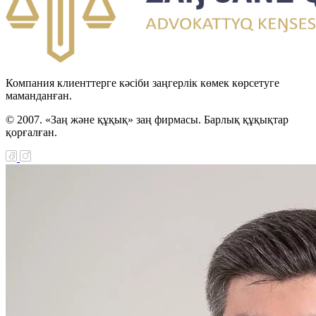
Компания клиенттерге кәсіби заңгерлік көмек көрсетуге
маманданған.
© 2007. «Заң және құқық» заң фирмасы. Барлық құқықтар
қорғалған.