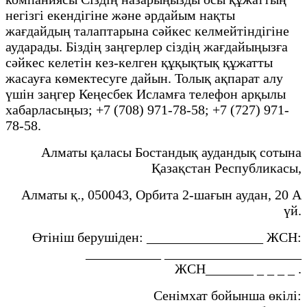
негізгі екендігіне және әрдайым нақты
жағдайдың талаптарына сәйкес келмейтіндігіне
аударады. Біздің заңгерлер сіздің жағдайыңызға
сәйкес келетін кез-келген құқықтық құжатты
жасауға көмектесуге дайын. Толық ақпарат алу
үшін заңгер Кеңесбек Исламға телефон арқылы
хабарласыңыз; +7 (708) 971-78-58; +7 (727) 971-
78-58.
Алматы қаласы Бостандық аудандық сотына
Қазақстан Республикасы,
Алматы қ., 050043, Орбита 2-шағын аудан, 20 А
үй.
Өтініш берушіден: _________________ ЖСН:
___________ ____________________
ЖСН_______ _ _ _ _ .
Сенімхат бойынша өкілі: