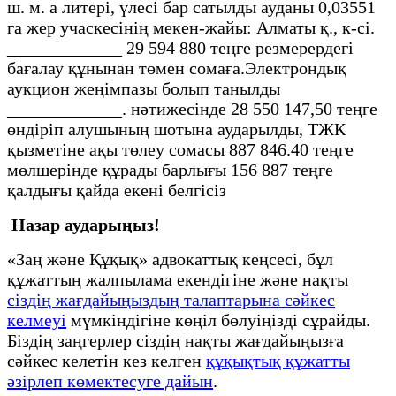
ш. м. а литері, үлесі бар сатылды ауданы 0,03551
га жер учаскесінің мекен-жайы: Алматы қ., к-сі.
_____________ 29 594 880 теңге резмерердегі
бағалау құнынан төмен сомаға.Электрондық
аукцион жеңімпазы болып танылды
_____________. нәтижесінде 28 550 147,50 теңге
өндіріп алушының шотына аударылды, ТЖК
қызметіне ақы төлеу сомасы 887 846.40 теңге
мөлшерінде құрады барлығы 156 887 теңге
қалдығы қайда екені белгісіз
Назар аударыңыз!
«Заң және Құқық» адвокаттық кеңсесі, бұл
құжаттың жалпылама екендігіне және нақты
сіздің жағдайыңыздың талаптарына сәйкес
келмеуі
мүмкіндігіне көңіл бөлуіңізді сұрайды.
Біздің заңгерлер сіздің нақты жағдайыңызға
сәйкес келетін кез келген
құқықтық құжатты
әзірлеп көмектесуге дайын
.