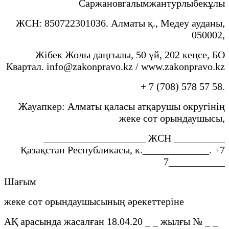
Саржановгалымжантурлыбекұлы
ЖСН: 850722301036. Алматы қ., Медеу ауданы,
050002,
Жібек Жолы даңғылы, 50 үй, 202 кеңсе, БО
Квартал. info@zakonpravo.kz / www.zakonpravo.kz
+ 7 (708) 578 57 58.
Жауапкер: Алматы қаласы атқарушы округінің
жеке сот орындаушысы,
____________________ ЖСН __________
Қазақстан Республикасы, к._____________. +7
7___________
Шағым
жеке сот орындаушысының әрекеттеріне
АҚ арасында жасалған 18.04.20 _ _ жылғы № _ _