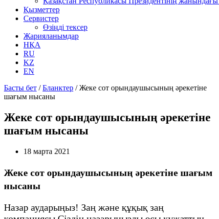
Қазақстан Республикасы Президентінің жанындағы 
Қызметтер
Сервистер
Өзіңді тексер
Жарияланымдар
НҚА
RU
KZ
EN
Басты бет
/
Бланктер
/
Жеке сот орындаушысының әрекетіне
шағым нысаны
Жеке сот орындаушысының әрекетіне
шағым нысаны
18 марта 2021
Жеке сот орындаушысының әрекетіне шағым
нысаны
Назар аударыңыз! Заң және құқық заң
компаниясы Сіздің назарыңызды осы құжаттың