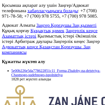
Қосымша ақпарат алу үшін Заңгер/Адвокат
телефонына
хабарласуыңызға болады
: +7 (708)
971-78-58; +7 (700) 978 5755, +7 (700) 978 5085.
Адвокат Алматы
Заңгер Қорғаушы Заң қызметі
Құқық қорғау
Құқықтық қөмек
Заңгерлік кеңсе
Азаматтық істері
Қылмыстық істері Әкімшілік
істері Арбитраж даулары Заңгерлік кеңес Заңгер
Адвокаттық кеңсе Қазақстан Қорғаушы Заң
компаниясы
Құжатты жүктеп алу
5e00b226e5da778622851c11_Forma-Zhaloby-na-deistviya-
Chastnogo-sudebnogo-ispolnitelya
1828
рет жүктеп алынды