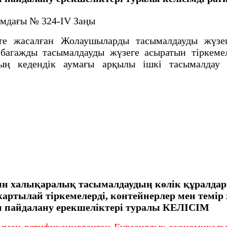
ымдағы № 324-IV Заңы
 жасалған Жолаушыларды тасымалдауды жүзеге
 багажды тасымалдауды жүзеге асыратын тіркемел
 кедендік аумағы арқылы ішкі тасымалдау ү
ын халықаралық
тасымалдаудың көлік құралдар
жартылай тіркемелерді, контейнерлер мен тем
 пайдалану ерекшеліктері туралы
КЕЛІСІМ
мен ратификацияланған Еуразиялық экономикалы