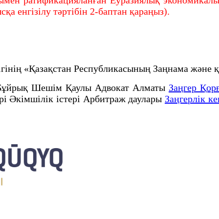
қа енгізілу тәртібін 2-баптан қараңыз).
рлігінің «Қазақстан Республикасының Заңнама жә
Бұйрық Шешім Қаулы Адвокат Алматы
Заңгер Қор
ері Әкімшілік істері Арбитраж даулары
Заңгерлік ке