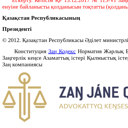
енуіне байланысты қолданысын тоқтатты (қолданыс
Қазақстан Республикасының
Президенті
© 2012. Қазақстан Республикасы Әділет минист
Конституция
Заң Кодекс
Норматив Жарлық 
Заңгерлік кеңсе Азаматтық істері Қылмыстық іст
Заң компаниясы