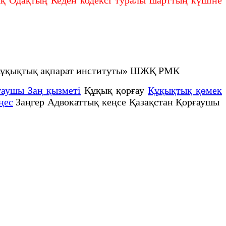
не құқықтық ақпарат институты» ШЖҚ РМК
ғаушы Заң қызметі
Құқық қорғау
Құқықтық қөмек
ңес
Заңгер Адвокаттық кеңсе Қазақстан Қорғаушы