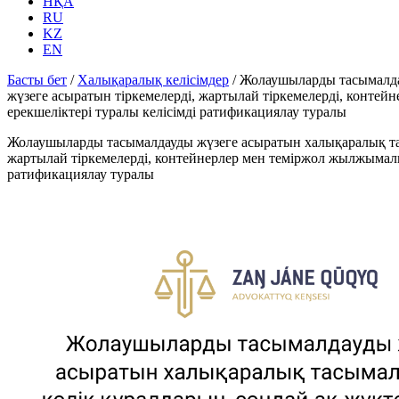
НҚА
RU
KZ
EN
Басты бет
/
Халықаралық келісімдер
/
Жолаушыларды тасымалдау
жүзеге асыратын тіркемелерді, жартылай тіркемелерді, конте
ерекшеліктері туралы келісімді ратификациялау туралы
Жолаушыларды тасымалдауды жүзеге асыратын халықаралық тасы
жартылай тіркемелерді, контейнерлер мен теміржол жылжымалы
ратификациялау туралы