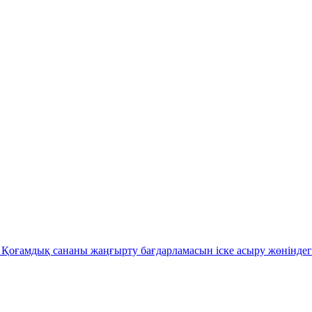
Қоғамдық сананы жаңғырту бағдарламасын іске асыру жөніндег