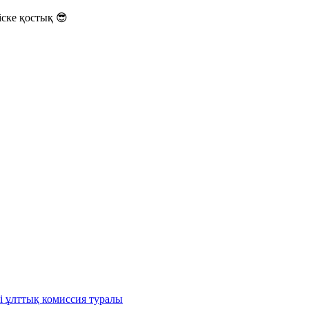
ске қостық 😎
і ұлттық комиссия туралы