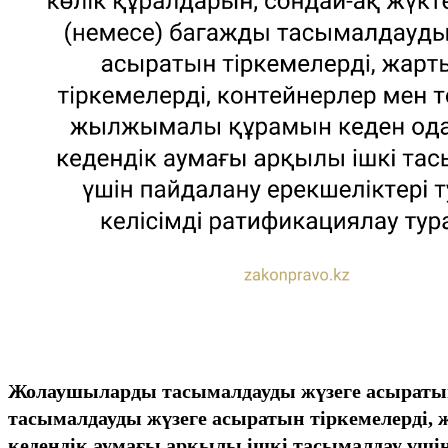
Жолаушыларды тасымалдауды жүзеге асыратын 
тасымалдауды жүзеге асыратын тіркемелерді,
кедендік аумағы арқылы ішкі тасымалдау үшін