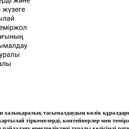
халықаралық тасымалдаудың көлік құралдарын,
 жартылай тіркемелерді, контейнерлер мен те
 пайдалану ерекшеліктері туралы келісімді ра