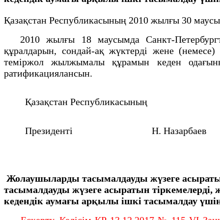
Қазақстан Республикасының 2010 жылғы 30 маус
2010 жылғы 18 маусымда Санкт-Петербургте
құралдарын, сондай-ақ жүктерді жене (немесе)
теміржол жылжымалы құрамын кеден одағының
ратификациялансын.
Қазақстан Республикасының
Президенті
Н. Назарбаев
Жолаушыларды тасымалдауды жүзеге асырат
тасымалдауды жүзеге асыратын тіркемелерді,
кедендік аумағы арқылы ішкі тасымалдау
үшін
Ескерту. Келісім ҚР 13.12.2017 № 115-VI Заңы