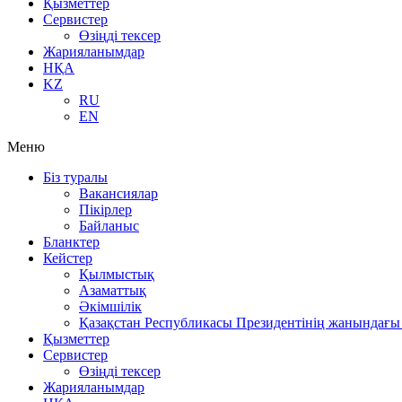
Қызметтер
Сервистер
Өзіңді тексер
Жарияланымдар
НҚА
KZ
RU
EN
Меню
Біз туралы
Вакансиялар
Пікірлер
Байланыс
Бланктер
Кейстер
Қылмыстық
Азаматтық
Әкімшілік
Қазақстан Республикасы Президентінің жанындағы 
Қызметтер
Сервистер
Өзіңді тексер
Жарияланымдар