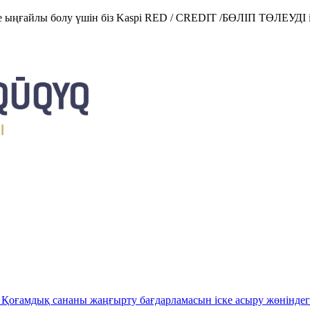
е ыңғайлы болу үшін біз Kaspi RED / CREDIT /БӨЛІП ТӨЛЕУДІ і
Қоғамдық сананы жаңғырту бағдарламасын іске асыру жөніндег