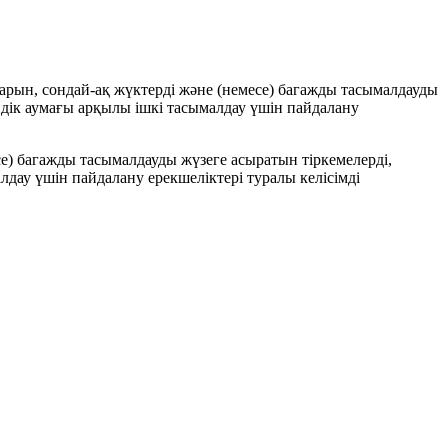
рын, сондай-ақ жүктерді және (немесе) багажды тасымалдауды
дік аумағы арқылы ішкі тасымалдау үшін пайдалану
) багажды тасымалдауды жүзеге асыратын тіркемелерді,
ау үшін пайдалану ерекшеліктері туралы келісімді