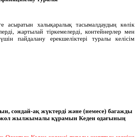
 асыратын халықаралық тасымалдаудың көлік
ерді, жартылай тіркемелерді, контейнерлер мен
шін пайдалану ерекшеліктері туралы келісім
ын, сондай-ақ жүктерді және
(немесе) багажды
ір жол жылжымалы
құрамын Кеден одағының
қ Одақтың Кеден кодексі туралы шарттың күшіне