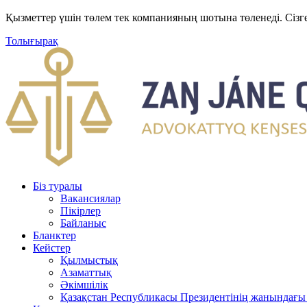
Қызметтер үшін төлем тек компанияның шотына төленеді. Сізг
Толығырақ
Біз туралы
Вакансиялар
Пікірлер
Байланыс
Бланктер
Кейстер
Қылмыстық
Азаматтық
Әкімшілік
Қазақстан Республикасы Президентінің жанындағы 