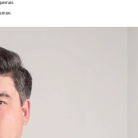
данған.
алған.