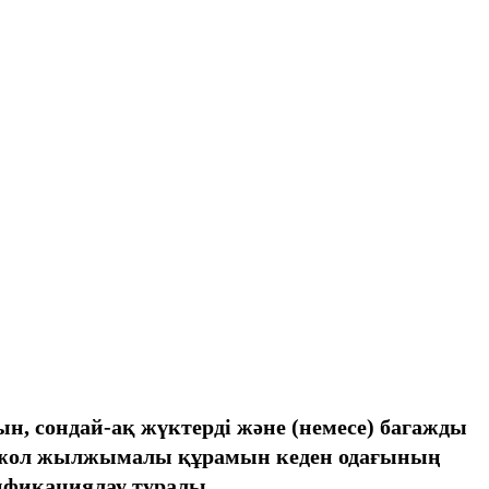
 сондай-ақ жүктерді және (немесе) багажды
міржол жылжымалы құрамын кеден одағының
тификациялау туралы