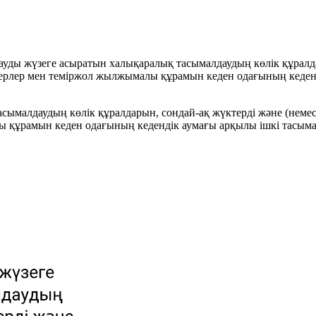
ды жүзеге асыратын халықаралық тасымалдаудың көлік құралда
йнерлер мен теміржол жылжымалы құрамын кеден одағының кеден
малдаудың көлік құралдарын, сондай-ақ жүктерді және (немесе
 құрамын кеден одағының кедендік аумағы арқылы ішкі тасымалд