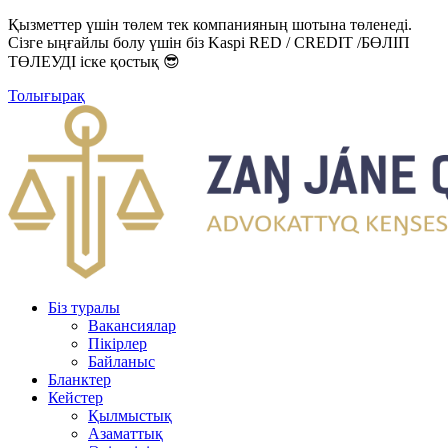
Қызметтер үшін төлем тек компанияның шотына төленеді.
Сізге ыңғайлы болу үшін біз Kaspi RED / CREDIT /БӨЛІП
ТӨЛЕУДІ іске қостық 😎
Толығырақ
Біз туралы
Вакансиялар
Пікірлер
Байланыс
Бланктер
Кейстер
Қылмыстық
Азаматтық