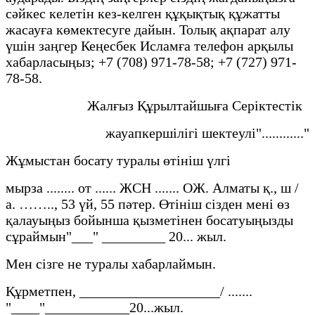
сәйкес келетін кез-келген құқықтық құжатты
жасауға көмектесуге дайын. Толық ақпарат алу
үшін заңгер Кеңесбек Исламға телефон арқылы
хабарласыңыз; +7 (708) 971-78-58; +7 (727) 971-
78-58.
Жалғыз Құрылтайшыға Серіктестік
жауапкершілігі шектеулі"............"
Жұмыстан босату туралы өтініш үлгі
мырза ........ от ...... ЖСН ....... ОЖ. Алматы қ., ш /
а. …….., 53 үй, 55 пәтер. Өтініш сізден мені өз
қалауыңыз бойынша қызметінен босатуыңызды
сұраймын"___" _________ 20... жыл.
Мен сізге не туралы хабарлаймын.
Құрметпен, ____________________/ .......
"____"____________20...жыл.