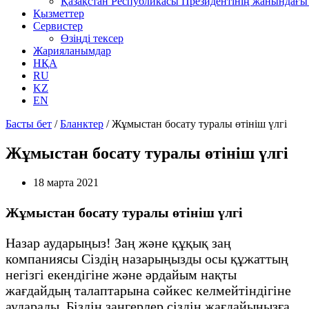
Қазақстан Республикасы Президентінің жанындағы 
Қызметтер
Сервистер
Өзіңді тексер
Жарияланымдар
НҚА
RU
KZ
EN
Басты бет
/
Бланктер
/
Жұмыстан босату туралы өтініш үлгі
Жұмыстан босату туралы өтініш үлгі
18 марта 2021
Жұмыстан босату туралы өтініш үлгі
Назар аударыңыз! Заң және құқық заң
компаниясы Сіздің назарыңызды осы құжаттың
негізгі екендігіне және әрдайым нақты
жағдайдың талаптарына сәйкес келмейтіндігіне
аударады. Біздің заңгерлер сіздің жағдайыңызға