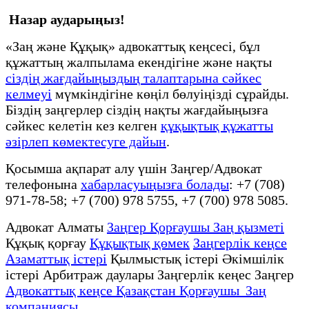
Назар аударыңыз!
«Заң және Құқық» адвокаттық кеңсесі, бұл
құжаттың жалпылама екендігіне және нақты
сіздің жағдайыңыздың талаптарына сәйкес
келмеуі
мүмкіндігіне көңіл бөлуіңізді сұрайды.
Біздің заңгерлер сіздің нақты жағдайыңызға
сәйкес келетін кез келген
құқықтық құжатты
әзірлеп көмектесуге дайын
.
Қосымша ақпарат алу үшін Заңгер/Адвокат
телефонына
хабарласуыңызға болады
: +7 (708)
971-78-58; +7 (700) 978 5755, +7 (700) 978 5085.
Адвокат Алматы
Заңгер Қорғаушы Заң қызметі
Құқық қорғау
Құқықтық қөмек
Заңгерлік кеңсе
Азаматтық істері
Қылмыстық істері Әкімшілік
істері Арбитраж даулары Заңгерлік кеңес Заңгер
Адвокаттық кеңсе Қазақстан Қорғаушы Заң
компаниясы