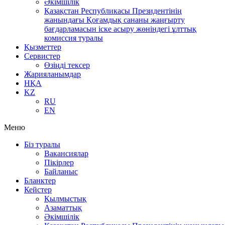
Әкімшілік
Қазақстан Республикасы Президентінің
жанындағы Қоғамдық сананы жаңғырту
бағдарламасын іске асыру жөніндегі ұлттық
комиссия туралы
Қызметтер
Сервистер
Өзіңді тексер
Жарияланымдар
НҚА
KZ
RU
EN
Меню
Біз туралы
Вакансиялар
Пікірлер
Байланыс
Бланктер
Кейстер
Қылмыстық
Азаматтық
Әкімшілік