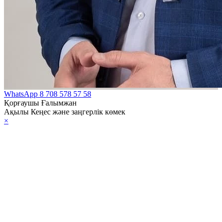
WhatsApp
8 708 578 57 58
Қорғаушы Ғалымжан
Ақылы Кеңес және заңгерлік көмек
×