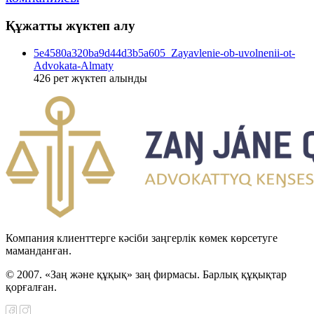
Құжатты жүктеп алу
5e4580a320ba9d44d3b5a605_Zayavlenie-ob-uvolnenii-ot-
Advokata-Almaty
426
рет жүктеп алынды
Компания клиенттерге кәсіби заңгерлік көмек көрсетуге
маманданған.
© 2007. «Заң және құқық» заң фирмасы. Барлық құқықтар
қорғалған.