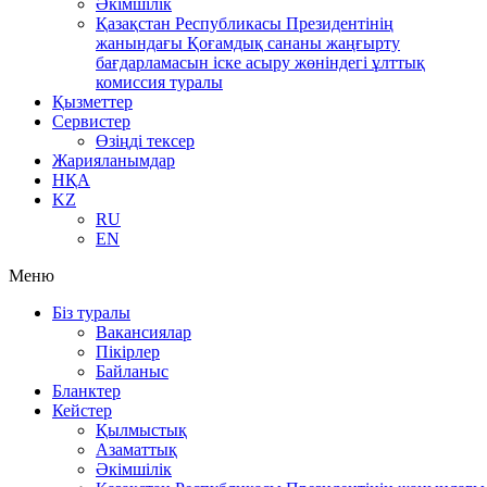
Әкімшілік
Қазақстан Республикасы Президентінің
жанындағы Қоғамдық сананы жаңғырту
бағдарламасын іске асыру жөніндегі ұлттық
комиссия туралы
Қызметтер
Сервистер
Өзіңді тексер
Жарияланымдар
НҚА
KZ
RU
EN
Меню
Біз туралы
Вакансиялар
Пікірлер
Байланыс
Бланктер
Кейстер
Қылмыстық
Азаматтық
Әкімшілік