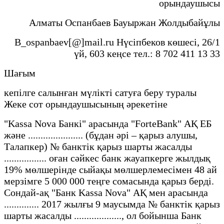
орындаушысы
Алматы Оспанбаев Бауыржан Жолдыбайұлы
B_ospanbaev[@]mail.ru Нүсіпбеков көшесі, 26/1
үй, 603 кеңсе тел.: 8 702 411 13 33
Шағым
кепілге салынған мүлікті сатуға беру туралы
Жеке сот орындаушысының әрекетіне
"Kassa Nova Банкі" арасында "ForteBank" АҚ ЕБ
және ...................... (бұдан әрі – қарыз алушы,
Талапкер) № банктік қарыз шарты жасалды
................. оған сәйкес банк жауапкерге жылдық
19% мөлшерінде сыйақы мөлшерлемесімен 48 ай
мерзімге 5 000 000 теңге сомасында қарыз берді.
Сондай-ақ "Банк Kassa Nova" АҚ мен арасында
.............. 2017 жылғы 9 маусымда № банктік қарыз
шарты жасалды ..................., ол бойынша Банк