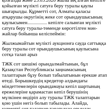
қойылған мүлікті сатуға беру туралы қаулы
шығарылды. Құрметті сот, Алматы қаласы
атқарушы округінің жеке сот орындаушысының
қаулысымен................ кепілге салынған мүлікті
сатуға беру туралы-төменде көрсетілген мән-
жайлар бойынша келіспеймін:
Жылжымайтын мүлікті аукционға сауда саттыққа
беру туралы сот орындаушысының қаулысына
сотқа талап арыз
ТЖК сот шешімі орындалмайтынын, бұл
Қазақстан Республикасы заңнамасының
талаптарын бұзу болып табылатынын ерекше атап
өтеді. Борышкердің кредитор алдындағы
міндеттемелерін орындамауы кепіл шартының
ережелеріне қарамастан кепіл берушінің
мүлкінен өндіріп алу туралы ТЖК талаптарын
қою үшін негіз болып табылады. Алайда,
құрметті сот талапкер тарапынан орындау