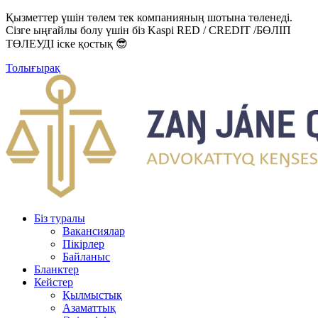
Қызметтер үшін төлем тек компанияның шотына төленеді.
Сізге ыңғайлы болу үшін біз Kaspi RED / CREDIT /БӨЛІП
ТӨЛЕУДІ іске қостық 😎
Толығырақ
Біз туралы
Вакансиялар
Пікірлер
Байланыс
Бланктер
Кейстер
Қылмыстық
Азаматтық