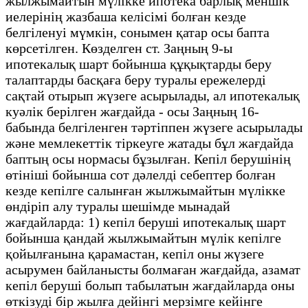
жылжымайтын мүлікке ипотека барлық меншік
иелерінің жазбаша келісімі болған кезде
белгіленуі мүмкін, сонымен қатар осы бапта
көрсетілген. Көзделген ст. Заңның 9-ы
ипотекалық шарт бойынша құқықтарды беру
талаптарды басқаға беру туралы ережелерді
сақтай отырып жүзеге асырылады, ал ипотекалық
куәлік берілген жағдайда - осы Заңның 16-
бабында белгіленген тәртіппен жүзеге асырылады
және мемлекеттік тіркеуге жатады бұл жағдайда
баптың осы нормасы бұзылған. Кепіл берушінің
өтініші бойынша сот дәлелді себептер болған
кезде кепілге салынған жылжымайтын мүлікке
өндіріп алу туралы шешімде мынадай
жағдайларда: 1) кепіл беруші ипотекалық шарт
бойынша қандай жылжымайтын мүлік кепілге
қойылғанына қарамастан, кепіл оны жүзеге
асырумен байланысты болмаған жағдайда, азамат
кепіл беруші болып табылатын жағдайларда оны
өткізуді бір жылға дейінгі мерзімге кейінге