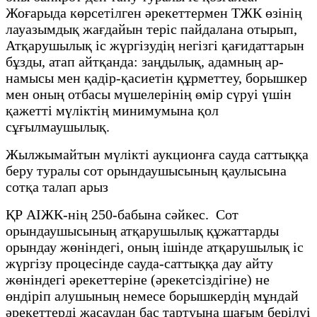
Жоғарыда көрсетілген әрекеттермен ТЖК өзінің
лауазымдық жағдайын теріс пайдалана отырып,
Атқарушылық іс жүргізудің негізгі қағидаттарын
бұзды, атап айтқанда: заңдылық, адамның ар-
намысы мен қадір-қасиетін құрметтеу, борышкер
мен оның отбасы мүшелерінің өмір сүруі үшін
қажетті мүліктің минимумына қол
сұғылмаушылық.
Жылжымайтын мүлікті аукционға сауда саттыққа
беру туралы сот орындаушысының қаулысына
сотқа талап арыз
ҚР АІЖК-нің 250-бабына сәйкес. Сот
орындаушысының атқарушылық құжаттарды
орындау жөніндегі, оның ішінде атқарушылық іс
жүргізу процесінде сауда-саттыққа дау айту
жөніндегі әрекеттеріне (әрекетсіздігіне) не
өндіріп алушының немесе борышкердің мұндай
әрекеттерді жасаудан бас тартуына шағым берілуі