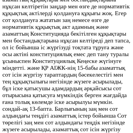
нұқсан келтіретін заңдар мен өзге де нормативтік
құқықтық актілерді қолдануға құқығы жоқ. Егер
сот қолдануға жататын заң немесе өзге де
нормативтік құқықтық акт адамның және
азаматтың Конституцияда бекітілген құқықтары
мен бостандықтарына нұқсан келтіреді деп тапса,
ол іс бойынша іс жүргізуді тоқтата тұруға және
осы актіні конституциялық емес деп тану туралы
ұсыныспен Конституциялық Кеңеске жүгінуге
міндетті. және ҚР АІЖК-нің 15-бабы азаматтық
сот ісін жүргізу тараптардың бәсекелестігі мен
тең құқықтылығы негізінде жүзеге асырылады,
бұл іске қатысушы адамдардың әрқайсысы сот
отырысына қатысуға мүмкіндік берген жағдайда
ғана толық көлемде іске асырылуы мүмкін.
сондай-ақ 13-бапта. Барлығының заң мен сот
алдындағы теңдігі азаматтық істер бойынша Сот
төрелігі заң мен сот алдындағы теңдік негізінде
жүзеге асырылады, азаматтық сот ісін жүргізу