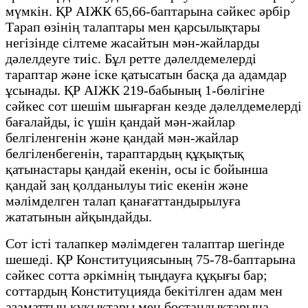
мүмкін. ҚР АІЖК 65,66-баптарына сәйкес әрбір
Тарап өзінің талаптары мен қарсылықтары
негізінде сілтеме жасайтын мән-жайларды
дәлелдеуге тиіс. Бұл ретте дәлелдемелерді
тараптар және іске қатысатын басқа да адамдар
ұсынады. ҚР АІЖК 219-бабының 1-бөлігіне
сәйкес сот шешім шығарған кезде дәлелдемелерді
бағалайды, іс үшін қандай мән-жайлар
белгіленгенін және қандай мән-жайлар
белгіленбегенін, тараптардың құқықтық
қатынастары қандай екенін, осы іс бойынша
қандай заң қолданылуы тиіс екенін және
мәлімделген талап қанағаттандырылуға
жататынын айқындайды.
Сот істі талапкер мәлімдеген талаптар шегінде
шешеді. ҚР Конституциясының 75-78-баптарына
сәйкес сотта әркімнің тыңдауға құқығы бар;
соттардың Конституцияда бекітілген адам мен
азаматтың құқықтары мен бостандықтарына