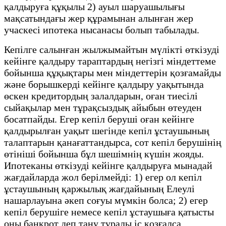
қалдыруға құқылы 2) ауыл шаруашылығы
мақсатындағы жер құрамынан алынған жер
учаскесі ипотека нысанасы болып табылады.
Кепілге салынған жылжымайтын мүлікті өткізуді
кейінге қалдыру тараптардың негізгі міндеттеме
бойынша құқықтары мен міндеттерін қозғамайды
және борышкерді кейінге қалдыру уақытында
өскен кредитордың залалдарын, оған тиесілі
сыйақылар мен тұрақсыздық айыбын өтеуден
босатпайды. Егер кепіл беруші оған кейінге
қалдырылған уақыт шегінде кепіл ұстаушының
талаптарын қанағаттандырса, сот кепіл берушінің
өтініші бойынша бұл шешімнің күшін жояды.
Ипотеканы өткізуді кейінге қалдыруға мынадай
жағдайларда жол берілмейді: 1) егер ол кепіл
ұстаушының қаржылық жағдайының Елеулі
нашарлауына әкеп соғуы мүмкін болса; 2) егер
кепіл берушіге немесе кепіл ұстаушыға қатысты
оны банкрот деп тану туралы іс қозғалса.