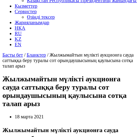
Қазақстан Республикасы Президентінің жанындағы 
Қызметтер
Сервистер
Өзіңді тексер
Жарияланымдар
НҚА
RU
KZ
EN
Басты бет
/
Бланктер
/
Жылжымайтын мүлікті аукционға сауда
саттыққа беру туралы сот орындаушысының қаулысына сотқа
талап арыз
Жылжымайтын мүлікті аукционға
сауда саттыққа беру туралы сот
орындаушысының қаулысына сотқа
талап арыз
18 марта 2021
Жылжымайтын мүлікті аукционға сауда