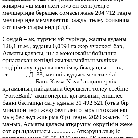
жиырма үш мың жеті жүз он сегіз)теңге
мөлшерінде берешек сомасы және 204 712 теңге
мөлшерінде мемлекеттік бажды төлеу бойынша
сот шығыстары өндірілді.
Сондай – ақ, тұрғын үй түрінде, жалпы ауданы
126,1 ш.м., ауданы 0,0593 га жер учаскесі бар,
Алматы қаласы, ш / а мекенжайы бойынша
орналасқан кепілді жылжымайтын мүлікке
өндіріп алу туралы шешім қабылданды. …ах,
ст............, Д. 33, меншік құқығымен тиесілі
.................., "Банк Kassa Nova" акционерлік
қоғамының пайдасына берешекті төлеу есебіне
"ForteBank" акционерлік қоғамының еншілес
банкі бастапқы сату құнын 31 492 521 (отыз бір
миилион төрт жүз) белгілей отырып тоқсан екі
мың бес жүз жиырма бір) теңге. 2020 жылғы 19
мамыр, Алматы қаласы атқарушы округінің жеке
сот орындаушысы ............... Атқарушылық іс
қозғалды және 25.05.2020 жылы БҚ алған кепілге