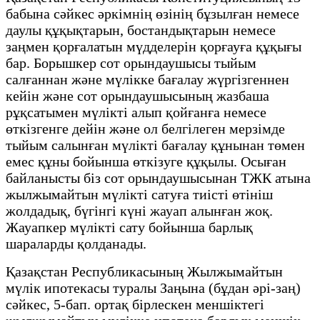
бабына сәйкес әркімнің өзінің бұзылған немесе
даулы құқықтарын, бостандықтарын немесе
заңмен қорғалатын мүдделерін қорғауға құқығы
бар. Борышкер сот орындаушысы тыйым
салғаннан және мүлікке бағалау жүргізгеннен
кейін және сот орындаушысының жазбаша
рұқсатымен мүлікті алып қойғанға немесе
өткізгенге дейін және ол белгілеген мерзімде
тыйым салынған мүлікті бағалау құнынан төмен
емес құны бойынша өткізуге құқылы. Осыған
байланысты біз сот орындаушысынан ТЖК атына
жылжымайтын мүлікті сатуға тиісті өтініш
жолдадық, бүгінгі күні жауап алынған жоқ.
Жауапкер мүлікті сату бойынша барлық
шараларды қолданады.
Қазақстан Республикасының Жылжымайтын
мүлік ипотекасы туралы Заңына (бұдан әрі-заң)
сәйкес, 5-бап. ортақ бірлескен меншіктегі