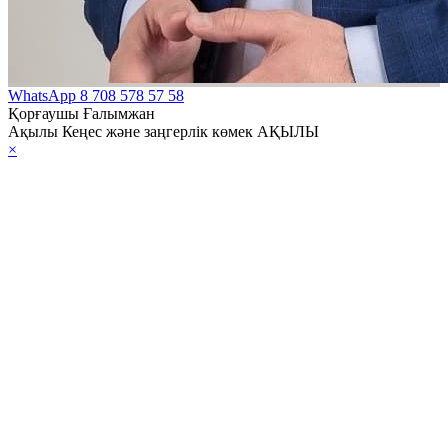
WhatsApp
8 708 578 57 58
Қорғаушы Ғалымжан
Ақылы Кеңес және заңгерлік көмек АҚЫЛЫ
×