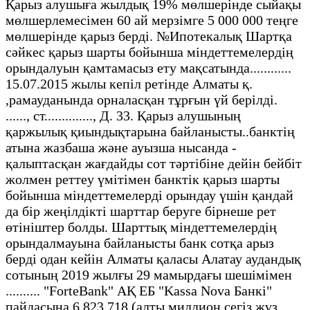
Қарыз алушыға жылдық 19% мөлшерінде сыйақы
мөлшерлемесімен 60 ай мерзімге 5 000 000 теңге
мөлшерінде қарыз берді. №Ипотекалық Шартқа
сәйкес қарыз шарты бойынша міндеттемелердің
орындалуын қамтамасыз ету мақсатында............
15.07.2015 жылы кепіл ретінде Алматы қ.
,рамауданында орналасқан тұрғын үй берілді.
......, ст.............., Д. 33. Қарыз алушының
қаржылық қиындықтарына байланысты..банктің
атына жазбаша және ауызша нысанда -
қалыптасқан жағдайды сот тәртібіне дейін бейбіт
жолмен реттеу үмітімен банктік қарыз шарты
бойынша міндеттемелерді орындау үшін қандай
да бір жеңілдікті шарттар беруге бірнеше рет
өтініштер болды. Шарттық міндеттемелердің
орындалмауына байланысты банк сотқа арыз
берді одан кейін Алматы қаласы Алатау аудандық
сотының 2019 жылғы 29 мамырдағы шешімімен
.......... "ForteBank" АҚ ЕБ "Kassa Nova Банкі"
пайдасына 6 823 718 (алты миллион сегіз жүз