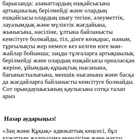
барысында: азаматтардың ешқайсысына
артықшылық берілмейді және олардың
ешқайсысы олардың шығу тегіне, әлеуметтік,
лауазымдық және мүліктік жағдайына,
жынысына, нәсіліне, ұлтына байланысты
кемсітуге болмайды, тіл, дінге көзқарас, наным,
тұрғылықты жер немесе кез келген өзге мән-
жайлар бойынша; заңды тұлғаларға артықшылық
берілмейді және олардың ешқайсысы орналасқан
жеріне, ұйымдық-құқықтық нысанына,
бағыныстылығына, меншік нысанына және басқа
да жағдайларға байланысты кемсітуге болмайды.
Сот орындаушысының қаулысына сотқа талап
арыз
Назар аударыңыз!
«Заң және Құқық» адвокаттық кеңсесі, бұл
құжаттың жалпылама екендігіне және нақты