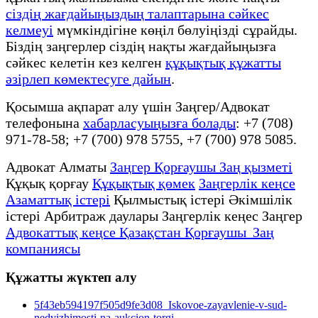
сіздің жағдайыңыздың талаптарына сәйкес
келмеуі
мүмкіндігіне көңіл бөлуіңізді сұрайды.
Біздің заңгерлер сіздің нақты жағдайыңызға
сәйкес келетін кез келген
құқықтық құжатты
әзірлеп көмектесуге дайын
.
Қосымша ақпарат алу үшін Заңгер/Адвокат
телефонына
хабарласуыңызға болады
: +7 (708)
971-78-58; +7 (700) 978 5755, +7 (700) 978 5085.
Адвокат Алматы
Заңгер Қорғаушы Заң қызметі
Құқық қорғау
Құқықтық қөмек
Заңгерлік кеңсе
Азаматтық істері
Қылмыстық істері Әкімшілік
істері Арбитраж даулары Заңгерлік кеңес Заңгер
Адвокаттық кеңсе Қазақстан Қорғаушы Заң
компаниясы
Құжатты жүктеп алу
5f43eb594197f505d9fe3d08_Iskovoe-zayavlenie-v-sud-
nedvizhimosti-na-aukcion-torgi