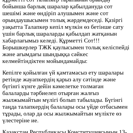
бойынша барлық шаралар қабылдануда сот
шешімі және өндіріп алушымен және сот
орындаушысымен толық жәрдемдеседі. Қазіргі
уақытта Талапкер кепіл мүлкін өз бетінше сату
үшін барлық шараларды қабылдап жатқанын
хабарлағымыз келеді. Құрметті Сот!!!
Борышкерлер ТЖК қаулысымен толық келіспейді
және ағымдағы шындыққа сәйкес
келмейтіндіктен мойындамайды:
Кепілге қойылған үй қамтамасыз ету шаралары
ретінде жауапкердің қарыз алу сәтінде және
бүгінгі күнге дейін кәмелетке толмаған
балаларды тәрбиелеп отырған жалғыз
жылжымайтын мүлігі болып табылады. Бүгінгі
таңда талапкердің балалары осы үйде отбасымен
тұрады, олар да осы жылжымайтын мүлікте өз
үлестеріне ие.
Қазақстан Республикасы Конституциясының 13-