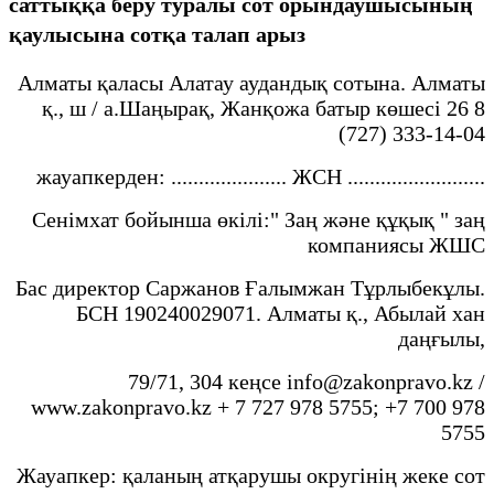
саттыққа беру туралы сот орындаушысының
қаулысына сотқа талап арыз
Алматы қаласы Алатау аудандық сотына. Алматы
қ., ш / а.Шаңырақ, Жанқожа батыр көшесі 26 8
(727) 333-14-04
жауапкерден: ..................... ЖСН .........................
Сенімхат бойынша өкілі:" Заң және құқық " заң
компаниясы ЖШС
Бас директор Саржанов Ғалымжан Тұрлыбекұлы.
БСН 190240029071. Алматы қ., Абылай хан
даңғылы,
79/71, 304 кеңсе info@zakonpravo.kz /
www.zakonpravo.kz + 7 727 978 5755; +7 700 978
5755
Жауапкер: қаланың атқарушы округінің жеке сот