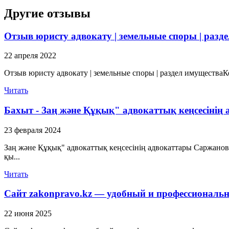
Другие отзывы
Отзыв юристу адвокату | земельные споры | разд
22 апреля 2022
Отзыв юристу адвокату | земельные споры | раздел имуществаК
Читать
Бахыт - Заң және Құқық" адвокаттық кеңсесінің
23 февраля 2024
Заң және Құқық" адвокаттық кеңсесінің адвокаттары Саржано
қы...
Читать
Сайт zakonpravo.kz — удобный и профессиональн
22 июня 2025