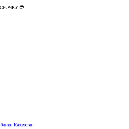
АССРОЧКУ 😎
ублики Казахстан