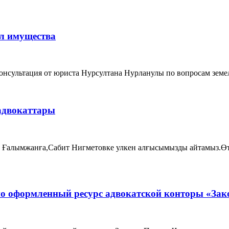
ел имущества
онсультация от юриста Нурсултана Нурланулы по вопросам земел
 адвокаттары
в Ғалымжанға,Сабит Нигметовке улкен алғысымызды айтамыз.Өте
о оформленный ресурс адвокатской конторы «Зак