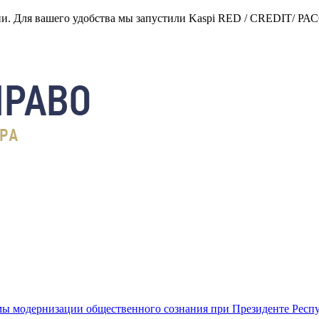
нии. Для вашего удобства мы запустили Kaspi RED / CREDIT/ Р
ы модернизации общественного сознания при Президенте Респ