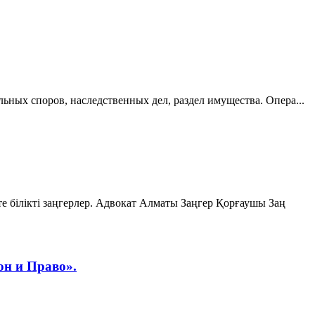
ьных споров, наследственных дел, раздел имущества. Опера...
 білікті заңгерлер. Адвокат Алматы Заңгер Қорғаушы Заң
он и Право».