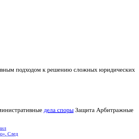
тивным подходом к решению сложных юридических
министративные
дела споры
Защита Арбитражные
нил
во».
След