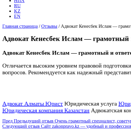
НПА
RU
KZ
EN
Главная страница
/
Отзывы
/
Адвокат Кенесбек Ислам — грамот
Адвокат Кенесбек Ислам — грамотный 
Адвокат Кенесбек Ислам — грамотный и ответ
Отличается высоким уровнем правовой подготов
вопросов. Рекомендуется как надежный представит
Адвокат Алматы Юрист
Юридическая услуга
Юрид
Юридическая компания Казахстан
Адвокатская ко
Пред
Предыдущий отзыв
Очень грамотный специалист, советую
Следующий отзыв
Сайт zakonpravo.kz — удобный и профессио