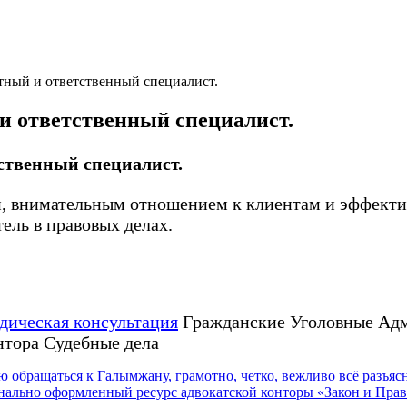
ный и ответственный специалист.
и ответственный специалист.
ственный специалист.
ки, внимательным отношением к клиентам и эффек
ель в правовых делах.
ическая консультация
Гражданские Уголовные Ад
нтора Судебные дела
 обращаться к Галымжану, грамотно, четко, вежливо всё разъяс
нально оформленный ресурс адвокатской конторы «Закон и Пра