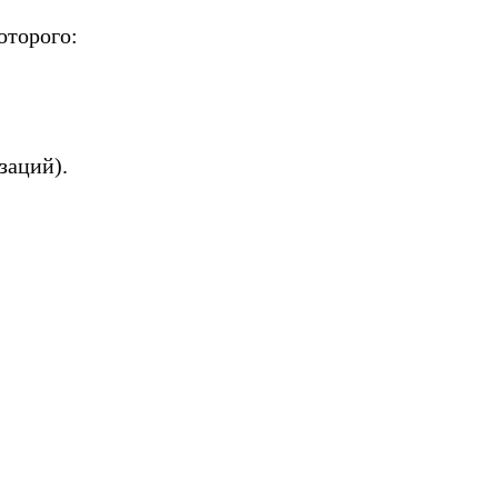
оторого:
заций).