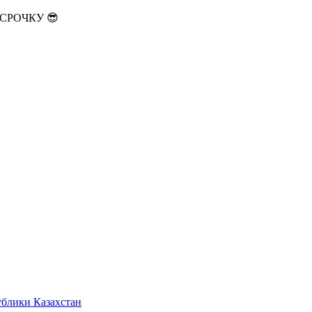
АССРОЧКУ 😎
ублики Казахстан