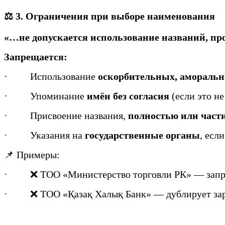
⚖️ 3. Ограничения при выборе наименования
«…не допускается использование названий, п
Запрещается:
·
Использование
оскорбительных, аморальн
·
Упоминание
имён без согласия
(если это не
·
Присвоение названия,
полностью или част
·
Указания на
государственные органы
, есл
📌 Примеры:
·
❌ ТОО «Министерство торговли РК» — зап
·
❌ ТОО «Қазақ Халық Банк» — дублирует зар