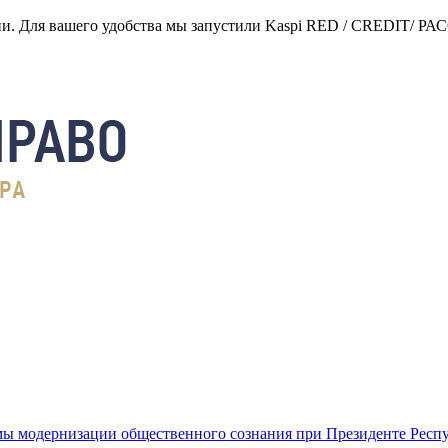
нии. Для вашего удобства мы запустили Kaspi RED / CREDIT/ Р
ы модернизации общественного сознания при Президенте Респ