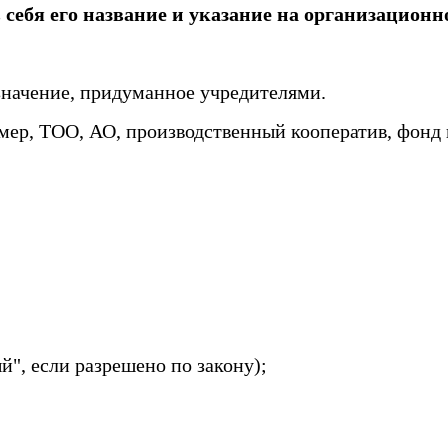
ебя его название и указание на организационно
значение, придуманное учредителями.
ер, ТОО, АО, производственный кооператив, фонд и
й", если разрешено по закону);