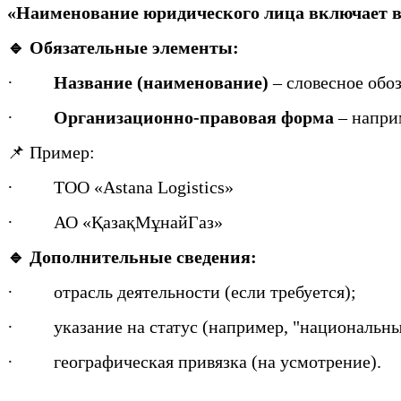
«Наименование юридического лица включает в с
🔹 Обязательные элементы:
·
Название (наименование)
– словесное обо
·
Организационно-правовая форма
– наприм
📌 Пример:
·
ТОО «Astana Logistics»
·
АО «ҚазақМұнайГаз»
🔹 Дополнительные сведения:
·
отрасль деятельности (если требуется);
·
указание на статус (например, "национальны
·
географическая привязка (на усмотрение).