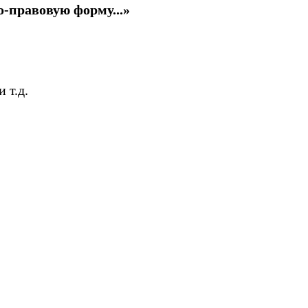
-правовую форму...»
 т.д.