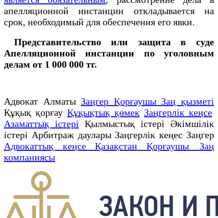
апелляционной инстанции откладывается на
срок, необходимый для обеспечения его явки.
Представительство или защита в суде
Апелляционной инстанции по уголовным
делам от 1 000 000 тг.
Адвокат Алматы
Заңгер Қорғаушы Заң қызметі
Құқық қорғау
Құқықтық қөмек
Заңгерлік кеңсе
Азаматтық істері
Қылмыстық істері Әкімшілік
істері Арбитраж даулары Заңгерлік кеңес Заңгер
Адвокаттық кеңсе Қазақстан Қорғаушы Заң
компаниясы