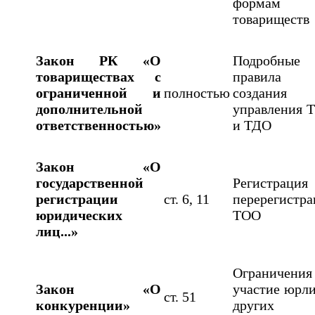
формам
товариществ
Закон РК «О
Подробные
товариществах с
правила
ограниченной и
полностью
создания
дополнительной
управления 
ответственностью»
и ТДО
Закон «О
государственной
Регистраци
регистрации
ст. 6, 11
перерегистра
юридических
ТОО
лиц...»
Ограничения
Закон «О
участие юрли
ст. 51
конкуренции»
других