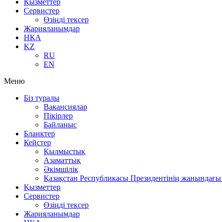
Қызметтер
Сервистер
Өзіңді тексер
Жарияланымдар
НҚА
KZ
RU
EN
Меню
Біз туралы
Вакансиялар
Пікірлер
Байланыс
Бланктер
Кейстер
Қылмыстық
Азаматтық
Әкімшілік
Қазақстан Республикасы Президентінің жанындағы 
Қызметтер
Сервистер
Өзіңді тексер
Жарияланымдар