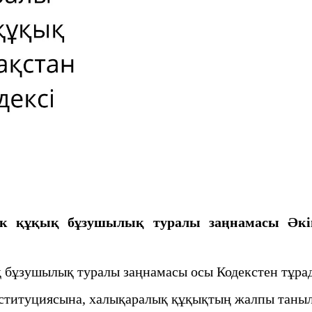
лiк құқық бұзушылық туралы заңнамасы
Әкі
 бұзушылық туралы заңнамасы осы Кодекстен тұра
итуциясына, халықаралық құқықтың жалпы танылғ