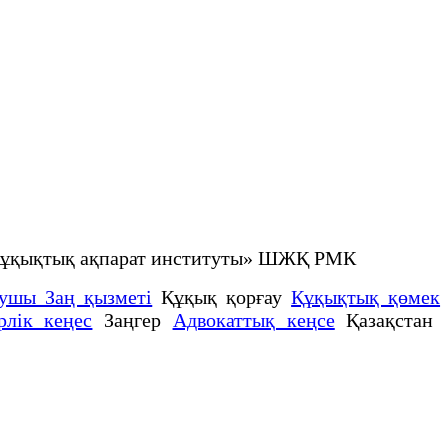
не құқықтық ақпарат институты» ШЖҚ РМК
аушы Заң қызметі
Құқық қорғау
Құқықтық қөмек
рлік кеңес
Заңгер
Адвокаттық кеңсе
Қазақстан