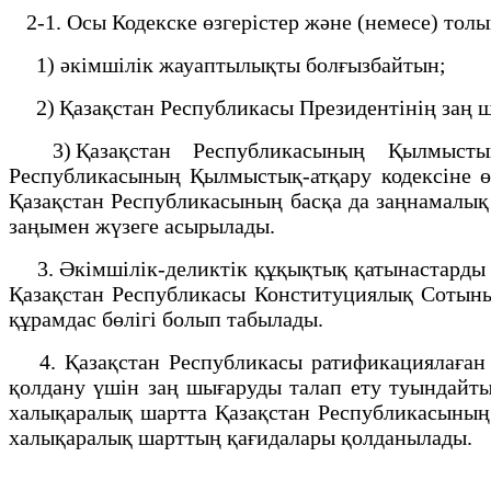
2-1. Осы Кодекске өзгерістер және (немесе) тол
1) әкімшілік жауаптылықты болғызбайтын;
2) Қазақстан Республикасы Президентінің заң шы
3) Қазақстан Республикасының Қылмыстық 
Республикасының Қылмыстық-атқару кодексіне өз
Қазақстан Республикасының басқа да заңнамалық 
заңымен жүзеге асырылады.
3. Әкімшілік-деликтік құқықтық қатынастарды р
Қазақстан Республикасы Конституциялық Сотын
құрамдас бөлігі болып табылады.
4. Қазақстан Республикасы ратификациялаған 
қолдану үшiн заң шығаруды талап ету туындайты
халықаралық шартта Қазақстан Республикасының 
халықаралық шарттың қағидалары қолданылады.