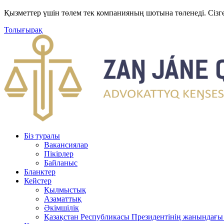
Қызметтер үшін төлем тек компанияның шотына төленеді. Сізг
Толығырақ
Біз туралы
Вакансиялар
Пікірлер
Байланыс
Бланктер
Кейстер
Қылмыстық
Азаматтық
Әкімшілік
Қазақстан Республикасы Президентінің жанындағы 