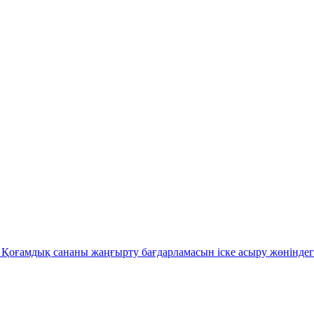
Қоғамдық сананы жаңғырту бағдарламасын іске асыру жөніндег