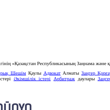
рлігінің «Қазақстан Республикасының Заңнама жә
йрық Шешім
Қаулы
Адвокат
Алматы
Заңгер Қорғ
стері
Әкімшілік істері
Арбитраж
даулары
Заңге