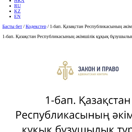
НҚА
RU
KZ
EN
Басты бет
/
Кодекстер
/
1-бап. Қазақстан Республикасының әкi
1-бап. Қазақстан Республикасының әкiмшiлiк құқық бұзушылы