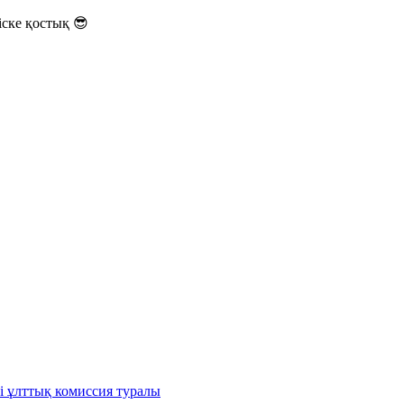
ске қостық 😎
і ұлттық комиссия туралы