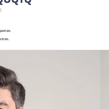
данған.
алған.