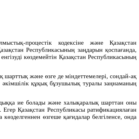
ыстық-процестік кодексіне және Қазақстан
Қазақстан Республикасының заңдарын қоспағанда,
 енгізуді көздемейтін Қазақстан Республикасының
шарттық және өзге де міндеттемелері, сондай-ақ
 әкімшілік құқық бұзушылық туралы заңнаманың
дыққа ие болады және халықаралық шарттан оны
. Егер Қазақстан Республикасы ратификациялаған
көзделгеннен өзгеше қағидалар белгiленсе, онда