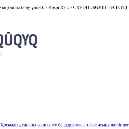
е ыңғайлы болу үшін біз Kaspi RED / CREDIT /БӨЛІП ТӨЛЕУДІ і
Қоғамдық сананы жаңғырту бағдарламасын іске асыру жөніндег