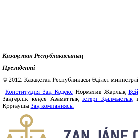
Қазақстан Республикасының
Президенті
© 2012. Қазақстан Республикасы Әділет минист
Конституция Заң Кодекс
Норматив Жарлық
Бұ
Заңгерлік кеңсе Азаматтық
істері Қылмыстық
і
Қорғаушы
Заң компаниясы