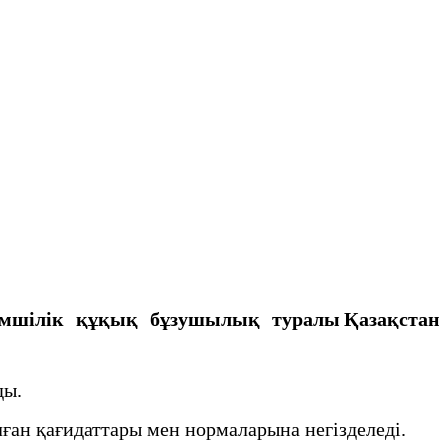
мшілік құқық бұзушылық туралы
Қазақстан
ды.
ан қағидаттары мен нормаларына негiзделедi.