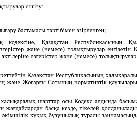
ықтырулар енгізу:
ғару бастамасы тәртібімен әзірленген;
кодексіне, Қазақстан Республикасының Қылм
герістер және (немесе) толықтырулар енгізетін 
актілеріне өзгерістер және (немесе) толықтырулар
еттейтін Қазақстан Республикасының халықаралық 
ың және Жоғарғы Сотының нормативтік қаулылары
халықаралық шарттар осы Кодекс алдында басым
н жағдайлардан басқа кезде, тiкелей қолданылады
әкiмшiлiк құқық бұзушылық туралы заңнамасында 