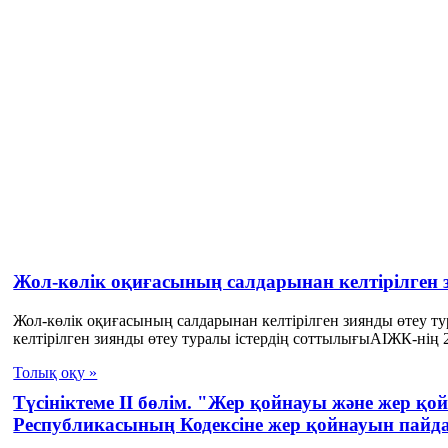
Жол-көлік оқиғасының салдарынан келтірілген
Жол-көлік оқиғасының салдарынан келтірілген зиянды өтеу т
келтірілген зиянды өтеу туралы істердің соттылығыАІЖК-нің 2
Толық оқу »
Түсініктеме II бөлім. "Жер қойнауы және жер қ
Республикасының Кодексіне жер қойнауын пайд