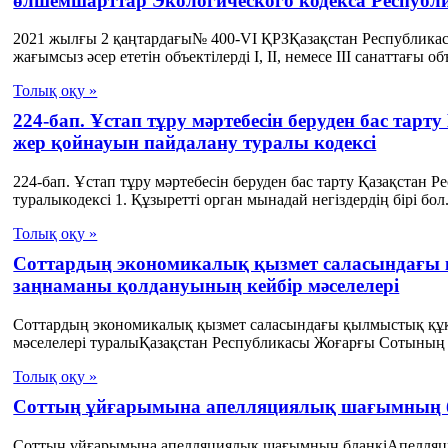
өлшемшарттар Экологического кодекса Республ
2021 жылғы 2 қаңтардағы№ 400-VI ҚРЗҚазақстан Республика
жағымсыз әсер ететін объектілерді І, ІІ, немесе ІІІ санаттағы объ
Толық оқу »
224-бап. Ұстап тұру мәртебесін беруден бас та
жер қойнауын пайдалану туралы кодексі
224-бап. Ұстап тұру мәртебесін беруден бас тарту Қазақста
туралыкодексі 1. Құзыретті орган мынадай негіздердің бірі бол.
Толық оқу »
Соттардың экономикалық қызмет саласындағы
заңнаманы қолдануының кейбір мәселелері
Соттардың экономикалық қызмет саласындағы қылмыстық құ
мәселелері туралыҚазақстан Республикасы Жоғарғы Сотының 
Толық оқу »
Соттың ұйғарымына апелляциялық шағымның 
Соттың ұйғарымына апелляциялық шағымның бланкіАпелляци