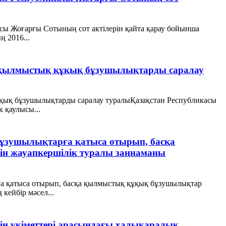
асы Жоғарғы Сотының сот актілерін қайта қарау бойынша
 2016...
р қылмыстық құқық бұзушылықтарды саралау
ұқық бұзушылықтарды саралау туралыҚазақстан Республикасы
 қаулысы...
ұзушылықтарға қатыса отырып, басқа
н жауапкершілік туралы заңнаманы
а қатыса отырып, басқа қылмыстық құқық бұзушылықтар
кейбір мәсел...
ің үкіметтері арасындағы халықаралық