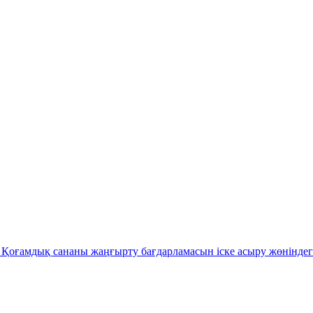
Қоғамдық сананы жаңғырту бағдарламасын іске асыру жөніндег