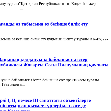
алану туралы"Қазақстан Республикасының Кодексіне жер
__________...
мағанды өз табысына өз бетінше билік ету
абысына өз бетінше билік ету құқығын шектеу туралы АК-тің 22-
Заңының қолдануына байланысты істер
еспубликасы Жоғарғы Соты Пленумының қаулысы
нуына байланысты істер бойынша сот практикасы туралы
1992 жылғы...
і І, ІІ, немесе ІІІ санаттағы объектілерге
ніп отырған қызмет түрлері мен өзге де