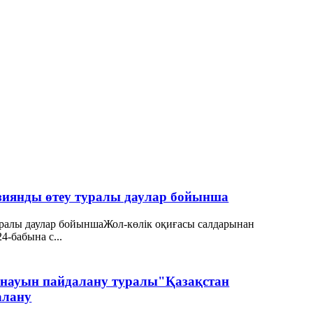
 зиянды өтеу туралы даулар бойынша
уралы даулар бойыншаЖол-көлік оқиғасы салдарынан
4-бабына с...
ойнауын пайдалану туралы"Қазақстан
алану