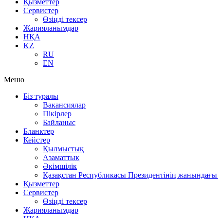
Қызметтер
Сервистер
Өзіңді тексер
Жарияланымдар
НҚА
KZ
RU
EN
Меню
Біз туралы
Вакансиялар
Пікірлер
Байланыс
Бланктер
Кейстер
Қылмыстық
Азаматтық
Әкімшілік
Қазақстан Республикасы Президентінің жанындағы 
Қызметтер
Сервистер
Өзіңді тексер
Жарияланымдар