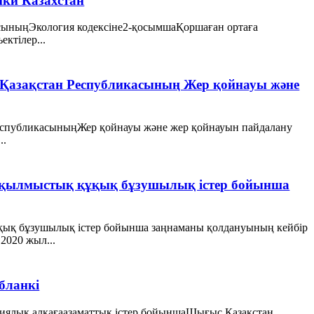
ики Казахстан
сыныңЭкология кодексіне2-қосымшаҚоршаған ортаға
ектілер...
рту Қазақстан Республикасының Жер қойнауы және
н РеспубликасыныңЖер қойнауы және жер қойнауын пайдалану
..
 қылмыстық құқық бұзушылық істер бойынша
қық бұзушылық істер бойынша заңнаманы қолдануының кейбір
2020 жыл...
бланкі
ялық алқағаазаматтық істер бойыншаШығыс Қазақстан