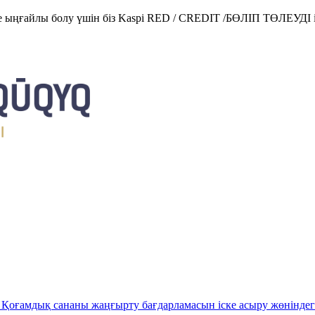
е ыңғайлы болу үшін біз Kaspi RED / CREDIT /БӨЛІП ТӨЛЕУДІ і
Қоғамдық сананы жаңғырту бағдарламасын іске асыру жөніндег