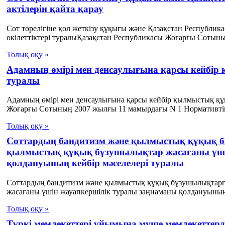
актілерін қайта қарау
Сот төрелігіне қол жеткізу құқығы және Қазақстан Республик
өкілеттіктері туралыҚазақстан Республикасы Жоғарғы Сотының
Толық оқу »
Адамның өмірі мен денсаулығына қарсы кейбі
туралы
Адамның өмірі мен денсаулығына қарсы кейбір қылмыстық қ
Жоғарғы Сотының 2007 жылғы 11 мамырдағы N 1 Нормативтік
Толық оқу »
Соттардың бандитизм және қылмыстық құқық б
қылмыстық құқық бұзушылықтар жасағаны үші
қолдануының кейбір мәселелері туралы
Соттардың бандитизм және қылмыстық құқық бұзушылықтарғ
жасағаны үшін жауапкершілік туралы заңнаманы қолдануының 
Толық оқу »
Түркі мемлекеттері ұйымына мүше мемлекеттерд