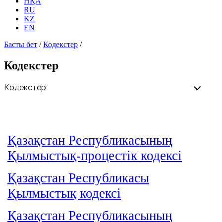
НҚА
RU
KZ
EN
Басты бет
/
Кодекстер
/
Кодекстер
Қазақстан Республикасының
Қылмыстық-процестік кодексi
Қазақстан Республикасы
Қылмыстық кодексі
Қазақстан Республикасының