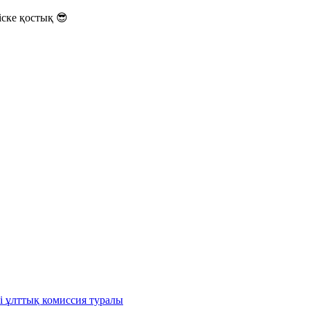
ске қостық 😎
і ұлттық комиссия туралы