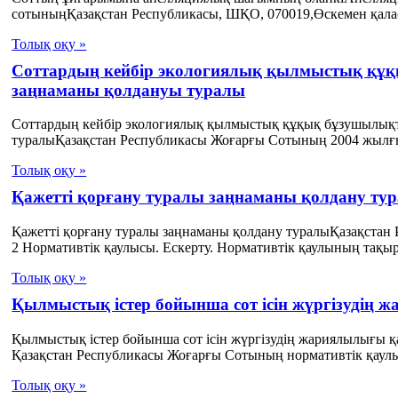
сотыныңҚазақстан Республикасы, ШҚО, 070019,Өскемен қалас
Толық оқу »
Соттардың кейбір экологиялық қылмыстық құқ
заңнаманы қолдануы туралы
Соттардың кейбір экологиялық қылмыстық құқық бұзушылықт
туралыҚазақстан Республикасы Жоғарғы Сотының 2004 жылғы
Толық оқу »
Қажетті қорғану туралы заңнаманы қолдану ту
Қажетті қорғану туралы заңнаманы қолдану туралыҚазақста
2 Нормативтік қаулысы. Ескерту. Нормативтік қаулының тақы
Толық оқу »
Қылмыстық істер бойынша сот ісін жүргізудің 
Қылмыстық істер бойынша сот ісін жүргізудің жариялылығы 
Қазақстан Республикасы Жоғарғы Сотының нормативтік қаулыс
Толық оқу »