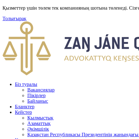
Қызметтер үшін төлем тек компанияның шотына төленеді. Сізг
Толығырақ
Біз туралы
Вакансиялар
Пікірлер
Байланыс
Бланктер
Кейстер
Қылмыстық
Азаматтық
Әкімшілік
Қазақстан Республикасы Президентінің жанындағы 