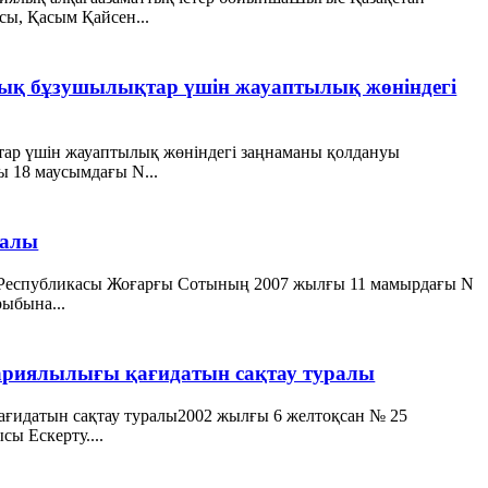
ы, Қасым Қайсен...
ық бұзушылықтар үшін жауаптылық жөніндегі
ар үшін жауаптылық жөніндегі заңнаманы қолдануы
 18 маусымдағы N...
ралы
н Республикасы Жоғарғы Сотының 2007 жылғы 11 мамырдағы N
рыбына...
жариялылығы қағидатын сақтау туралы
қағидатын сақтау туралы2002 жылғы 6 желтоқсан № 25
ы Ескерту....