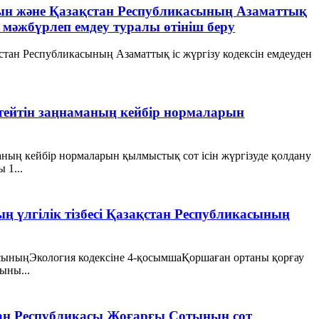
атын және Қазақстан Республикасының Азаматтық
ы мәжбүрлеп емдеу туралы өтініш беру
қстан Республикасының Азаматтық іс жүргізу кодексін емдеуден
ттейтін заңнаманың кейбір нормаларын
аның кейбір нормаларын қылмыстық сот ісін жүргізуде қолдану
 1...
ң үлгілік тізбесі Қазақстан Республикасының
сыныңЭкология кодексіне 4-қосымшаҚоршаған ортаны қорғау
ыны...
стан Республикасы Жоғарғы Сотының сот