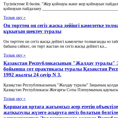
Түсініктеме II бөлім. "Жер қойнауы және жер қойнауын пайд
қойнауын пайдалану ____________________________________
Толық оқу »
Он төрттен он сегіз жасқа дейінгі кәмелетке тол
құқығын шектеу туралы
Он төрттен он сегіз жасқа дейінгі кәмелетке толмағанды өз т
бабына сәйкес, он төрт жастан он сегiз жасқа дейiнгi кә...
Толық оқу »
Қазақстан Республикасының "Жалдау туралы" 
бойынша сот практикасы туралы Қазақстан Р
1992 жылғы 24 сәуір N 3.
Қазақстан Республикасының "Жалдау туралы" Заңының қолда
Қазақстан Республикасы Жоғарғы Соты Пленумының қаулысы 
Толық оқу »
Қоршаған ортаға жағымсыз әсер ететін объектілерд
жатқызуды жүзеге асыруға негіз болатын белгіле