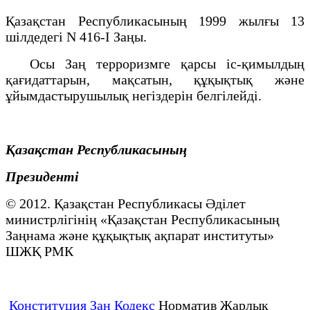
Қазақстан Республикасының 1999 жылғы 13
шілдедегі N 416-I Заңы.
Осы Заң терроризмге қарсы іс-қимылдың
қағидаттарын, мақсатын, құқықтық және
ұйымдастырушылық негіздерін белгілейді.
Қазақстан Республикасының
Президенті
© 2012. Қазақстан Республикасы Әділет
министрлігінің «Қазақстан Республикасының
Заңнама және құқықтық ақпарат институты»
ШЖҚ РМК
Конституция Заң Кодекс
Норматив Жарлық