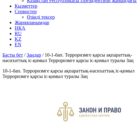
Қазақстан Республикасы Президентінің жанындағы 
Қызметтер
Сервистер
Өзіңді тексер
Жарияланымдар
НҚА
RU
KZ
EN
Басты бет
/
Заңдар
/
10-1-бап. Терроризмге қарсы ақпараттық-
насихаттық іс-қимыл Терроризмге қарсы іс-қимыл туралы Заң
10-1-бап. Терроризмге қарсы ақпараттық-насихаттық іс-қимыл
Терроризмге қарсы іс-қимыл туралы Заң