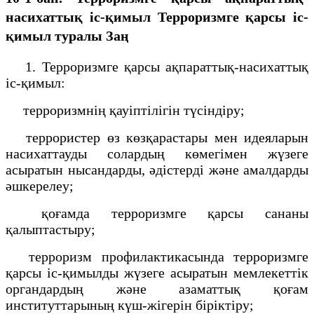
насихаттық іс-қимыл
Терроризмге қарсы іс-
қимыл туралы Заң
1. Терроризмге қарсы ақпараттық-насихаттық
іс-қимыл:
терроризмнің қауіптілігін түсіндіру;
террористер өз көзқарастары мен идеяларын
насихаттауды солардың көмегімен жүзеге
асыратын нысандарды, әдістерді және амалдарды
әшкерелеу;
қоғамда терроризмге қарсы сананы
қалыптастыру;
терроризм профилактикасында терроризмге
қарсы іс-қимылды жүзеге асыратын мемлекеттік
органдардың және азаматтық қоғам
институттарының күш-жігерін біріктіру;