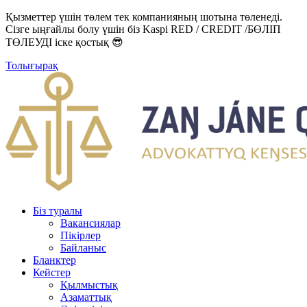
Қызметтер үшін төлем тек компанияның шотына төленеді.
Сізге ыңғайлы болу үшін біз Kaspi RED / CREDIT /БӨЛІП
ТӨЛЕУДІ іске қостық 😎
Толығырақ
Біз туралы
Вакансиялар
Пікірлер
Байланыс
Бланктер
Кейстер
Қылмыстық
Азаматтық