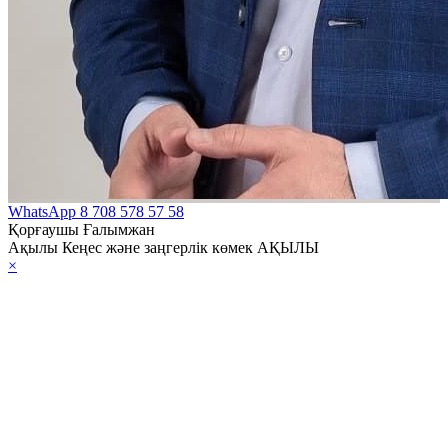
WhatsApp
8 708 578 57 58
Қорғаушы Ғалымжан
Ақылы Кеңес және заңгерлік көмек АҚЫЛЫ
×