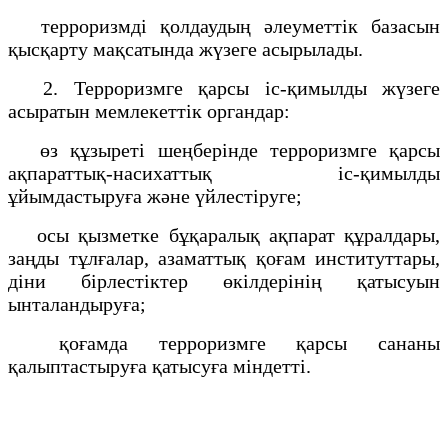
терроризмді қолдаудың әлеуметтік базасын
қысқарту мақсатында жүзеге асырылады.
2. Терроризмге қарсы іс-қимылды жүзеге
асыратын мемлекеттік органдар:
өз құзыреті шеңберінде терроризмге қарсы
ақпараттық-насихаттық іс-қимылды
ұйымдастыруға және үйлестіруге;
осы қызметке бұқаралық ақпарат құралдары,
заңды тұлғалар, азаматтық қоғам институттары,
діни бірлестіктер өкілдерінің қатысуын
ынталандыруға;
қоғамда терроризмге қарсы сананы
қалыптастыруға қатысуға міндетті.