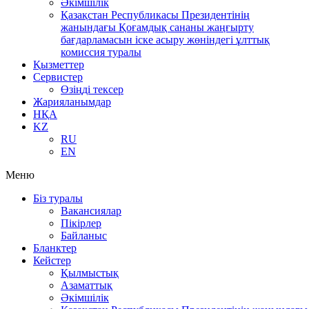
Әкімшілік
Қазақстан Республикасы Президентінің
жанындағы Қоғамдық сананы жаңғырту
бағдарламасын іске асыру жөніндегі ұлттық
комиссия туралы
Қызметтер
Сервистер
Өзіңді тексер
Жарияланымдар
НҚА
KZ
RU
EN
Меню
Біз туралы
Вакансиялар
Пікірлер
Байланыс
Бланктер
Кейстер
Қылмыстық
Азаматтық
Әкімшілік