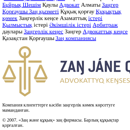
Бұйрық Шешім
Қаулы
Адвокат
Алматы
Заңгер
Қорғаушы Заң қызметі
Құқық қорғау
Құқықтық
қөмек
Заңгерлік кеңсе Азаматтық
істері
Қылмыстық
істері
Әкімшілік істері
Арбитраж
даулары
Заңгерлік кеңес
Заңгер
Адвокаттық кеңсе
Қазақстан Қорғаушы
Заң компаниясы
Компания клиенттерге кәсіби заңгерлік көмек көрсетуге
маманданған.
© 2007. «Заң және құқық» заң фирмасы. Барлық құқықтар
қорғалған.