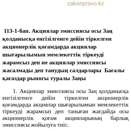
113-1-бап. Акциялар эмиссиясы осы Заң
қолданысқа енгiзiлгенге дейiн тiркелген
акционерлiк қоғамдарда акциялар
шығарылымын мемлекеттiк тiркеудi
жарамсыз деп не акциялар эмиссиясы
жасалмады деп танудың салдарлары
Бағалы
қағаздар рыногы туралы Заңы
1. Акциялар эмиссиясы осы Заң қолданысқа
енгiзiлгенге дейiн тiркелген акционерлiк
қоғамдарда акциялар шығарылымын мемлекеттiк
тiркеудi жарамсыз деп таныған жағдайда осы
акционерлiк қоғам акцияларының барлық
эмиссиясы жойылуға тиiс.