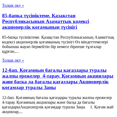
Толық оқу »
85-бапқа түсініктеме. Қазақстан
Республикасының Азаматтық кодексі
акционерлік қоғамының түсінігі
85-бапқа түсініктеме. Қазақстан Республикасының Азаматтық
кодексі акционерлік қоғамының түсінігі Өз міндеттемелері
бойынша жауап бермейтін бір немесе бірнеше тұлғалар
құрған,...
Толық оқу »
12-бап. Қоғамның бағалы қағаздары туралы
жалпы ережелер 4-тарау. Қоғамның акциялары
және басқа да бағалы қағаздары Акционерлік
қоғамдар туралы Заңы
12-бап. Қоғамның бағалы қағаздары туралы жалпы ережелер
4-тарау. Қоғамның акциялары және басқа да бағалы
қағаздарыАкционерлік қоғамдар туралы Заңы 1. Қоғам жай
акциялар,...