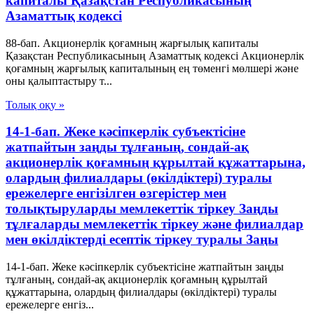
капиталы Қазақстан Республикасының
Азаматтық кодексi
88-бап. Акционерлiк қоғамның жарғылық капиталы
Қазақстан Республикасының Азаматтық кодексi Акционерлiк
қоғамның жарғылық капиталының ең төменгi мөлшерi және
оны қалыптастыру т...
Толық оқу »
14-1-бап. Жеке кәсіпкерлік субъектісіне
жатпайтын заңды тұлғаның, сондай-ақ
акционерлік қоғамның құрылтай құжаттарына,
олардың филиалдары (өкілдіктері) туралы
ережелерге енгізілген өзгерістер мен
толықтыруларды мемлекеттік тіркеу Заңды
тұлғаларды мемлекеттік тіркеу және филиалдар
мен өкілдіктерді есептік тіркеу туралы Заңы
14-1-бап. Жеке кәсіпкерлік субъектісіне жатпайтын заңды
тұлғаның, сондай-ақ акционерлік қоғамның құрылтай
құжаттарына, олардың филиалдары (өкілдіктері) туралы
ережелерге енгіз...