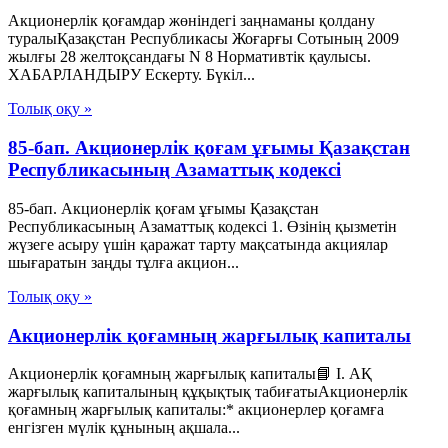
Акционерлік қоғамдар жөніндегі заңнаманы қолдану
туралыҚазақстан Республикасы Жоғарғы Сотының 2009
жылғы 28 желтоқсандағы N 8 Нормативтік қаулысы.
ХАБАРЛАНДЫРУ Ескерту. Бүкіл...
Толық оқу »
85-бап. Акционерлiк қоғам ұғымы Қазақстан
Республикасының Азаматтық кодексi
85-бап. Акционерлiк қоғам ұғымы Қазақстан
Республикасының Азаматтық кодексi 1. Өзiнiң қызметiн
жүзеге асыру үшiн қаражат тарту мақсатында акциялар
шығаратын заңды тұлға акцион...
Толық оқу »
Акционерлік қоғамның жарғылық капиталы
Акционерлік қоғамның жарғылық капиталы📘 I. АҚ
жарғылық капиталының құқықтық табиғатыАкционерлік
қоғамның жарғылық капиталы:* акционерлер қоғамға
енгізген мүлік құнының ақшала...