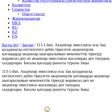
Қазақстан Республикасы Президентінің жанындағы 
Қызметтер
Сервистер
Өзіңді тексер
Жарияланымдар
НҚА
RU
KZ
EN
Басты бет
/
Заңдар
/
113-1-бап. Акциялар эмиссиясы осы Заң
қолданысқа енгiзiлгенге дейiн тiркелген акционерлiк
қоғамдарда акциялар шығарылымын мемлекеттiк тiркеудi
жарамсыз деп не акциялар эмиссиясы жасалмады деп танудың
салдарлары Бағалы қағаздар рыногы туралы Заңы
113-1-бап. Акциялар эмиссиясы осы Заң қолданысқа
енгiзiлгенге дейiн тiркелген акционерлiк қоғамдарда акциялар
шығарылымын мемлекеттiк тiркеудi жарамсыз деп не
акциялар эмиссиясы жасалмады деп танудың
салдарлары Бағалы қағаздар рыногы туралы Заңы