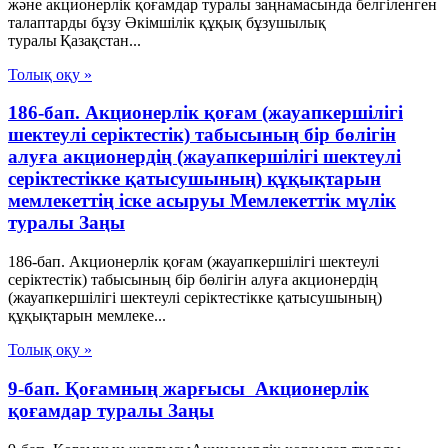
және акционерлік қоғамдар туралы заңнамасында белгiленген
талаптарды бұзу Әкімшілік құқық бұзушылық
туралы Қазақстан...
Толық оқу »
186-бап. Акционерлік қоғам (жауапкершілігі
шектеулі серіктестік) табысының бір бөлігін
алуға акционердің (жауапкершілігі шектеулі
серіктестікке қатысушының) құқықтарын
мемлекеттің іске асыруы Мемлекеттік мүлік
туралы Заңы
186-бап. Акционерлік қоғам (жауапкершілігі шектеулі
серіктестік) табысының бір бөлігін алуға акционердің
(жауапкершілігі шектеулі серіктестікке қатысушының)
құқықтарын мемлеке...
Толық оқу »
9-бап. Қоғамның жарғысы Акционерлік
қоғамдар туралы Заңы