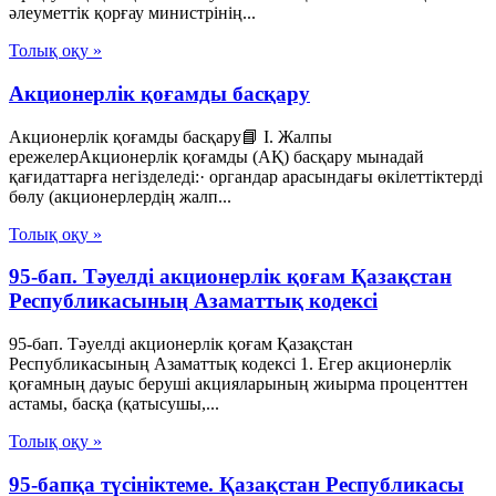
әлеуметтік қорғау министрінің...
Толық оқу »
Акционерлік қоғамды басқару
Акционерлік қоғамды басқару📘 I. Жалпы
ережелерАкционерлік қоғамды (АҚ) басқару мынадай
қағидаттарға негізделеді:· органдар арасындағы өкілеттіктерді
бөлу (акционерлердің жалп...
Толық оқу »
95-бап. Тәуелдi акционерлiк қоғам Қазақстан
Республикасының Азаматтық кодексi
95-бап. Тәуелдi акционерлiк қоғам Қазақстан
Республикасының Азаматтық кодексi 1. Егер акционерлiк
қоғамның дауыс берушi акцияларының жиырма проценттен
астамы, басқа (қатысушы,...
Толық оқу »
95-бапқа түсініктеме. Қазақстан Республикасы