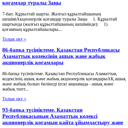
қоғамдар туралы Заңы
7-бап. Құрылтай шарты. Жалғыз құрылтайшының
шешіміАкционерлік қоғамдар туралы Заңы 1. Құрылтай
шартында (жалғыз құрылтайшының шешімінде): 1)
қоғамның құрылтайшылары...
Толық оқу »
86-бапқа түсініктеме. Қазақстан Республикасы
Азаматтық кодексінің ашық және жабық
акционерлік қоғамдары
86-бапқа түсініктеме. Қазақстан Республикасы Азаматтық
кодексінің ашық және жабық акционерлік қоғамдарыАҚ ашық
және жабық болып бөлінеді (ескі заңнамада - ашық және
жабық типт...
Толық оқу »
93-бапқа түсініктеме. Қазақстан
Республикасының Азаматтық кодексі
акционерлік қоғамын қайта ұйымдастыру және