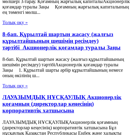
мөлшері 3-тарау. Қоғамның жарғылық капиталыАкционерлік
қоғамдар туралы Заңы Қоғамның жарғылық капиталының
ең төменгі мөлш...
Толық оқу »
8-бап. Құрылтай шартын жасасу (жалғыз
құрылтайшының шешімін ресімдеу)
тәртібі Акционерлік қоғамдар туралы Заңы
8-бап. Құрылтай шартын жасасу (жалғыз құрылтайшының
шешімін ресімдеу) тәртібіАкционерлік қоғамдар туралы
Заңы 1. Құрылтай шарты әрбір құрылтайшының немесе
оның өкілінің ш...
Толық оқу »
ЛАУАЗЫМДЫҚ НҰСҚАУЛЫҚ Акционерлік
қоғамның (директорлар кеңесінің)
корпоративтік хатшысына
ЛАУАЗЫМДЫҚ НҰСҚАУЛЫҚАкционерлік қоғамның
(директорлар кеңесінің) корпоративтік хатшысына Бұл
нұсқаулық Қазақстан Республикасы Еңбек және халықты