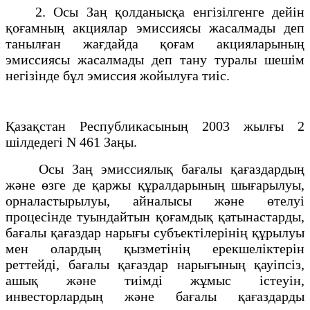
2. Осы Заң қолданысқа енгiзiлгенге дейiн
қоғамның акциялар эмиссиясы жасалмады деп
танылған жағдайда қоғам акцияларының
эмиссиясы жасалмады деп тану туралы шешiм
негiзiнде бұл эмиссия жойылуға тиiс.
Қазақстан Республикасының 2003 жылғы 2
шілдедегі N 461 Заңы.
Осы Заң эмиссиялық бағалы қағаздардың
және өзге де қаржы құралдарының шығарылуы,
орналастырылуы, айналысы және өтелуi
процесiнде туындайтын қоғамдық қатынастарды,
бағалы қағаздар нарығы субъектiлерiнiң құрылуы
мен олардың қызметiнің ерекшелiктерiн
реттейдi, бағалы қағаздар нарығының қауiпсiз,
ашық және тиiмдi жұмыс iстеуiн,
инвесторлардың және бағалы қағаздарды