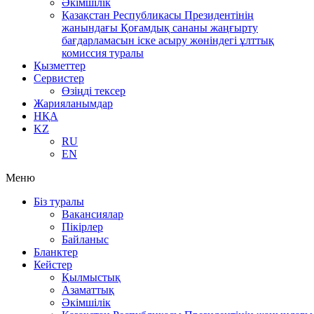
Әкімшілік
Қазақстан Республикасы Президентінің
жанындағы Қоғамдық сананы жаңғырту
бағдарламасын іске асыру жөніндегі ұлттық
комиссия туралы
Қызметтер
Сервистер
Өзіңді тексер
Жарияланымдар
НҚА
KZ
RU
EN
Меню
Біз туралы
Вакансиялар
Пікірлер
Байланыс
Бланктер
Кейстер
Қылмыстық
Азаматтық
Әкімшілік