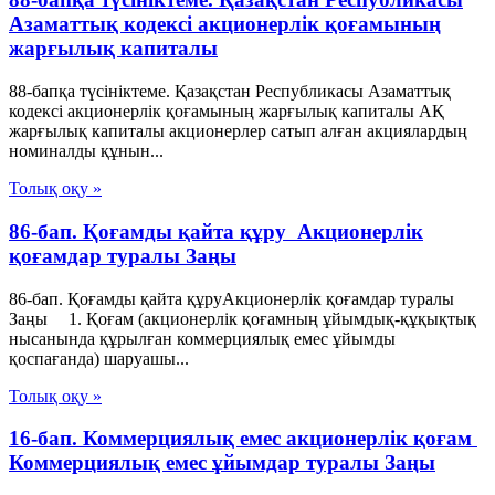
Азаматтық кодексі акционерлік қоғамының
жарғылық капиталы
88-бапқа түсініктеме. Қазақстан Республикасы Азаматтық
кодексі акционерлік қоғамының жарғылық капиталы АҚ
жарғылық капиталы акционерлер сатып алған акциялардың
номиналды құнын...
Толық оқу »
86-бап. Қоғамды қайта құру Акционерлік
қоғамдар туралы Заңы
86-бап. Қоғамды қайта құруАкционерлік қоғамдар туралы
Заңы 1. Қоғам (акционерлiк қоғамның ұйымдық-құқықтық
нысанында құрылған коммерциялық емес ұйымды
қоспағанда) шаруашы...
Толық оқу »
16-бап. Коммерциялық емес акционерлiк қоғам
Коммерциялық емес ұйымдар туралы Заңы