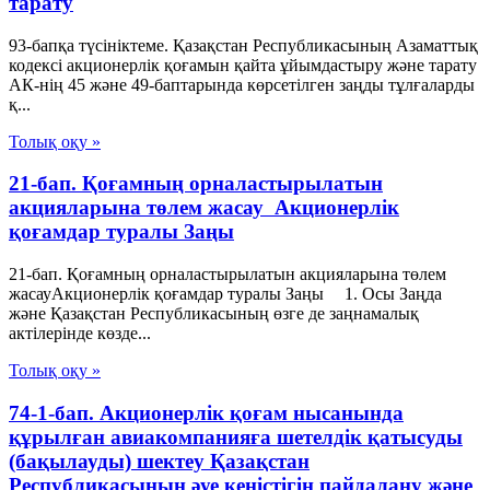
тарату
93-бапқа түсініктеме. Қазақстан Республикасының Азаматтық
кодексі акционерлік қоғамын қайта ұйымдастыру және тарату
АК-нің 45 және 49-баптарында көрсетілген заңды тұлғаларды
қ...
Толық оқу »
21-бап. Қоғамның орналастырылатын
акцияларына төлем жасау Акционерлік
қоғамдар туралы Заңы
21-бап. Қоғамның орналастырылатын акцияларына төлем
жасауАкционерлік қоғамдар туралы Заңы 1. Осы Заңда
және Қазақстан Республикасының өзге де заңнамалық
актілерінде көзде...
Толық оқу »
74-1-бап. Акционерлік қоғам нысанында
құрылған авиакомпанияға шетелдік қатысуды
(бақылауды) шектеу Қазақстан
Республикасының әуе кеңістігін пайдалану және