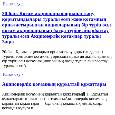
Толық оқу »
20-бап. Қоғам акцияларын орналастыру
қорытындылары туралы есеп және қоғамның
орналастырылған акцияларының бір түрін осы
қоғам акцияларының басқа түріне айырбастау
туралы есеп Акционерлік қоғамдар туралы
Заңы
20-бап. Қоғам акцияларын орналастыру қорытындылары
туралы есеп және қоғамның орналастырылған акцияларының
бір түрін осы қоғам акцияларының басқа түріне айырбастау
туралы есепА...
Толық оқу »
Акционерлік қоғамның құрылтай құжаттары
Акционерлік қоғамның құрылтай құжаттары📘 I. Құрылтай
құжаттарының жалпы сипаттамасыАкционерлік қоғамның
құрылтай құжаттары — бұл оның құқықтық негізі, олар:·
қоғамды құруға қ...