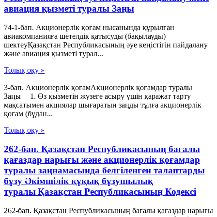
авиация қызметі туралы Заңы
74-1-бап. Акционерлік қоғам нысанында құрылған
авиакомпанияға шетелдік қатысуды (бақылауды)
шектеуҚазақстан Республикасының әуе кеңістігін пайдалану
және авиация қызметі турал...
Толық оқу »
3-бап. Акционерлік қоғамАкционерлік қоғамдар туралы
Заңы 1. Өз қызметін жүзеге асыру үшін қаражат тарту
мақсатымен акциялар шығаратын заңды тұлға акционерлік
қоғам (бұдан...
Толық оқу »
262-бап. Қазақстан Республикасының бағалы
қағаздар нарығы және акционерлік қоғамдар
туралы заңнамасында белгiленген талаптарды
бұзу Әкімшілік құқық бұзушылық
туралы Қазақстан Республикасының Кодексі
262-бап. Қазақстан Республикасының бағалы қағаздар нарығы