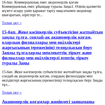
16-бап. Коммерциялық емес акционерлiк қоғам
Коммерциялық емес ұйымдар туралы Заңы1. Өзiнiң қызметiн
жүзеге асыру үшiн қаражат тарту мақсатымен акциялар
шығаратын, кiрiстерi те...
Толық оқу »
15-бап. Жеке кәсiпкерлiк субъектiсiне жатпайтын
заңды тұлға, сондай-ақ акционерлiк қоғам,
олардың филиалдары мен өкiлдiктерi
жарғысының (ережесiнiң) телнұсқасын беру
Заңды тұлғаларды мемлекеттік тіркеу және
филиалдар мен өкілдіктерді есептік тіркеу
туралы Заңы
15-бап. Жеке кәсiпкерлiк субъектiсiне жатпайтын заңды тұлға,
сондай-ақ акционерлiк қоғам, олардың филиалдары мен
өкiлдiктерi жарғысының (ережесiнiң) телнұсқасын беру Заңды
тұл...
Толық оқу »
Акционерлік қоғамдар жөніндегі заңнаманы