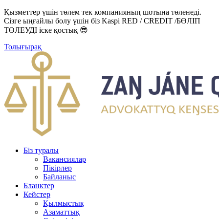
Қызметтер үшін төлем тек компанияның шотына төленеді.
Сізге ыңғайлы болу үшін біз Kaspi RED / CREDIT /БӨЛІП
ТӨЛЕУДІ іске қостық 😎
Толығырақ
Біз туралы
Вакансиялар
Пікірлер
Байланыс
Бланктер
Кейстер
Қылмыстық
Азаматтық