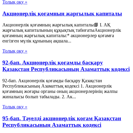
Толық оқу »
Акционерлік қоғамның жарғылық капиталы
Акционерлік қоғамның жарғылық капиталы📘 I. АҚ
жарғылық капиталының құқықтық табиғатыАкционерлік
қоғамның жарғылық капиталы:* акционерлер қоғамға
енгізген мүлік құнының ақшала...
Толық оқу »
92-бап. Акционерлiк қоғамды басқару
Қазақстан Республикасының Азаматтық кодексi
92-бап. Акционерлiк қоғамды басқару Қазақстан
Республикасының Азаматтық кодексi 1. Акционерлiк
қоғамның жоғары органы оның акционерлерiнiң жалпы
жиналысы болып табылады. 2. Ак...
Толық оқу »
95-бап. Тәуелдi акционерлiк қоғам Қазақстан
Республикасының Азаматтық кодексi