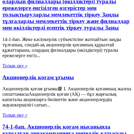
олардың филиалдары (өкілдіктері) туралы
ережелерге енгізілген өзгерістер мен
толықтыруларды мемлекеттік тіркеу Заңды
тұлғаларды мемлекеттік тіркеу және филиалдар
мен өкілдіктерді есептік тіркеу туралы Заңы
14-1-бап. Жеке кәсіпкерлік субъектісіне жатпайтын заңды
тұлғаның, сондай-ақ акционерлік қоғамның құрылтай
құжаттарына, олардың филиалдары (өкілдіктері) туралы
ережелерге енгіз...
Толық оқу »
Акционерлік қоғам ұғымы
Акционерлік қоғам ұғымы📘 I. Акционерлік қоғамның жалпы
сипаттамасыАкционерлік қоғам (АҚ) — бұл жарғылық
капиталы акцияларға бөлінетін және акционерлердің
жауапкершілігі сатып...
Толық оқу »
74-1-бап. Акционерлік қоғам нысанында
құрылған авиакомпанияға шетелдік қатысуды