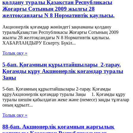
қолдану туралы Қазақстан Республикасы
Жоғарғы Сотының 2009 жылғы 28
желтоқсандағы N 8 Нормативтік қаулысы.
Акционерлік қоғамдар жөніндегі заңнаманы қолдану
туралыҚазақстан Республикасы Жоғарғы Сотының 2009
жылғы 28 желтоқсандағы N 8 Нормативтік қаулысы.
ХАБАРЛАНДЫРУ Ескерту. Бүкіл...
Толық оқу »
5-бап. Қоғамның құрылтайшылары 2-тарау.
Қоғамды құру Акционерлік қоғамдар туралы
Заңы
5-бап. Қоғамның құрылтайшылары 2-тарау. Қоғамды
құруАкционерлік қоғамдар туралы Заңы 1. Қоғамды құру
туралы шешім қабылдаған жеке және (немесе) заңды тұлғалар
оның құрылт...
Толық оқу »
88-бап. Акционерлiк қоғамның жарғылық