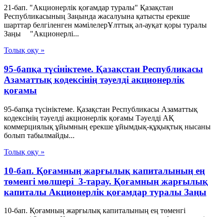
21-бап. "Акционерлік қоғамдар туралы" Қазақстан
Республикасының Заңында жасалуына қатысты ерекше
шарттар белгіленген мәмілелерҰлттық әл-ауқат қоры туралы
Заңы "Акционерлі...
Толық оқу »
95-бапқа түсініктеме. Қазақстан Республикасы
Азаматтық кодексінің тәуелді акционерлік
қоғамы
95-бапқа түсініктеме. Қазақстан Республикасы Азаматтық
кодексінің тәуелді акционерлік қоғамы Тәуелді АҚ
коммерциялық ұйымның ерекше ұйымдық-құқықтық нысаны
болып табылмайды...
Толық оқу »
10-бап. Қоғамның жарғылық капиталының ең
төменгі мөлшері 3-тарау. Қоғамның жарғылық
капиталы Акционерлік қоғамдар туралы Заңы
10-бап. Қоғамның жарғылық капиталының ең төменгі