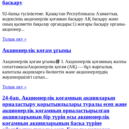
басқару
92-бапқа түсініктеме. Қазақстан Республикасы Азаматтық
кодексінің акционерлік қоғамын басқару АҚ басқару және
оның қызметін бақылау органдары:1) жоғары басқару органы-
акционер...
Толық оқу »
Акционерлік қоғам ұғымы
Акционерлік қоғам ұғымы📘 I. Акционерлік қоғамның жалпы
сипаттамасыАкционерлік қоғам (АҚ) — бұл жарғылық
капиталы акцияларға бөлінетін және акционерлердің
жауапкершілігі сатып...
Толық оқу »
24-бап. Акционерлік қоғамның акцияларын
орналастыру қорытындылары туралы есеп және
акционерлік қоғамның орналастырылған
акцияларының бір түрін осы акционерлік
қоғамның акцияларының басқа түріне