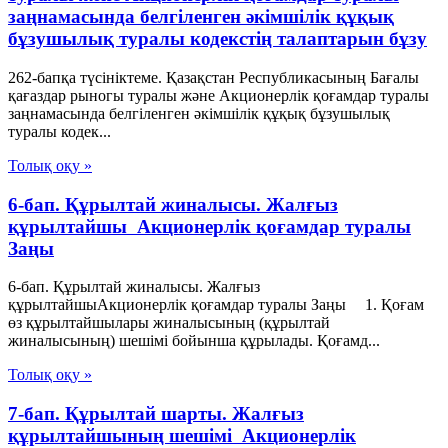
заңнамасында белгіленген әкімшілік құқық
бұзушылық туралы кодекстің талаптарын бұзу
262-бапқа түсініктеме. Қазақстан Республикасының Бағалы
қағаздар рыногы туралы және Акционерлік қоғамдар туралы
заңнамасында белгіленген әкімшілік құқық бұзушылық
туралы кодек...
Толық оқу »
6-бап. Құрылтай жиналысы. Жалғыз
құрылтайшы Акционерлік қоғамдар туралы
Заңы
6-бап. Құрылтай жиналысы. Жалғыз
құрылтайшыАкционерлік қоғамдар туралы Заңы 1. Қоғам
өз құрылтайшылары жиналысының (құрылтай
жиналысының) шешімі бойынша құрылады. Қоғамд...
Толық оқу »
7-бап. Құрылтай шарты. Жалғыз
құрылтайшының шешімі Акционерлік