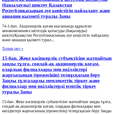
(бақылауды) шектеу Қазақстан
Республикасының әуе кеңістігін пайдалану және
авиация қызметі туралы Заңы
74-1-бап. Акционерлік қоғам нысанында құрылған
авиакомпанияға шетелдік қатысуды (бақылауды)
шектеуҚазақстан Республикасының әуе кеңістігін пайдалану
және авиация қызметі турал...
Толық оқу »
15-бап. Жеке кәсiпкерлiк субъектiсiне жатпайтын
заңды тұлға, сондай-ақ акционерлiк қоғам,
олардың филиалдары мен өкiлдiктерi
жарғысының (ережесiнiң) телнұсқасын беру
Заңды тұлғаларды мемлекеттік тіркеу және
филиалдар мен өкілдіктерді есептік тіркеу
туралы Заңы
15-бап. Жеке кәсiпкерлiк субъектiсiне жатпайтын заңды тұлға,
сондай-ақ акционерлiк қоғам, олардың филиалдары мен
өкiлдiктерi жарғысының (ережесiнiң) телнұсқасын беру Заңды