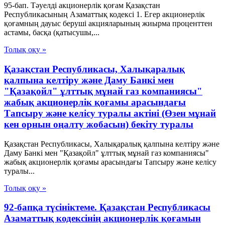
95-бап. Тәуелдi акционерлiк қоғам Қазақстан
Республикасының Азаматтық кодексi 1. Егер акционерлiк
қоғамның дауыс берушi акцияларының жиырма проценттен
астамы, басқа (қатысушы,...
Толық оқу »
Қазақстан Республикасы, Халықаралық
қалпына келтіру және Даму Банкі мен
"Қазақойл" ұлттық мұнай газ компаниясы"
жабық акционерлік қоғамы арасындағы
Тапсыру және келісу туралы актіні (Өзен мұнай
кен орнын оңалту жобасын) бекіту туралы
Қазақстан Республикасы, Халықаралық қалпына келтіру және
Даму Банкі мен "Қазақойл" ұлттық мұнай газ компаниясы"
жабық акционерлік қоғамы арасындағы Тапсыру және келісу
туралы...
Толық оқу »
92-бапқа түсініктеме. Қазақстан Республикасы
Азаматтық кодексінің акционерлік қоғамын