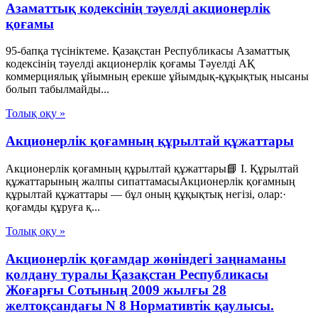
Азаматтық кодексінің тәуелді акционерлік
қоғамы
95-бапқа түсініктеме. Қазақстан Республикасы Азаматтық
кодексінің тәуелді акционерлік қоғамы Тәуелді АҚ
коммерциялық ұйымның ерекше ұйымдық-құқықтық нысаны
болып табылмайды...
Толық оқу »
Акционерлік қоғамның құрылтай құжаттары
Акционерлік қоғамның құрылтай құжаттары📘 I. Құрылтай
құжаттарының жалпы сипаттамасыАкционерлік қоғамның
құрылтай құжаттары — бұл оның құқықтық негізі, олар:·
қоғамды құруға қ...
Толық оқу »
Акционерлік қоғамдар жөніндегі заңнаманы
қолдану туралы Қазақстан Республикасы
Жоғарғы Сотының 2009 жылғы 28
желтоқсандағы N 8 Нормативтік қаулысы.