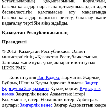
ұстаушылардың құқықтарының қорғалуын,
бағалы қағаздар нарығына қатысушылардың адал
бәсекелестігін қамтамасыз ету мақсатында
бағалы қағаздар нарығын реттеу, бақылау және
қадағалау тәртiбiн айқындайды.
Қазақстан Республикасының
Президенті
© 2012. Қазақстан Республикасы Әділет
министрлігінің «Қазақстан Республикасының
Заңнама және құқықтық ақпарат институты»
ШЖҚ РМК
Конституция
Заң Кодекс
Норматив Жарлық
Бұйрық Шешім Қаулы Адвокат Алматы
Заңгер
Қорғаушы Заң қызметі
Құқық қорғау
Құқықтық
қөмек
Заңгерлік кеңсе Азаматтық істері
Қылмыстық істері Әкімшілік істері Арбитраж
даулары
Заңгерлік кеңес
Заңгер Адвокаттық кеңсе