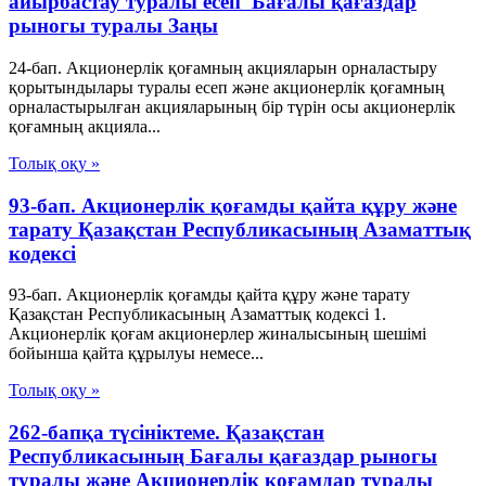
айырбастау туралы есеп Бағалы қағаздар
рыногы туралы Заңы
24-бап. Акционерлік қоғамның акцияларын орналастыру
қорытындылары туралы есеп және акционерлік қоғамның
орналастырылған акцияларының бір түрін осы акционерлік
қоғамның акцияла...
Толық оқу »
93-бап. Акционерлiк қоғамды қайта құру және
тарату Қазақстан Республикасының Азаматтық
кодексi
93-бап. Акционерлiк қоғамды қайта құру және тарату
Қазақстан Республикасының Азаматтық кодексi 1.
Акционерлiк қоғам акционерлер жиналысының шешiмi
бойынша қайта құрылуы немесе...
Толық оқу »
262-бапқа түсініктеме. Қазақстан
Республикасының Бағалы қағаздар рыногы
туралы және Акционерлік қоғамдар туралы