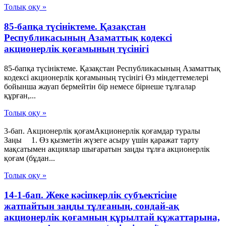
Толық оқу »
85-бапқа түсініктеме. Қазақстан
Республикасының Азаматтық кодексі
акционерлік қоғамының түсінігі
85-бапқа түсініктеме. Қазақстан Республикасының Азаматтық
кодексі акционерлік қоғамының түсінігі Өз міндеттемелері
бойынша жауап бермейтін бір немесе бірнеше тұлғалар
құрған,...
Толық оқу »
3-бап. Акционерлік қоғамАкционерлік қоғамдар туралы
Заңы 1. Өз қызметін жүзеге асыру үшін қаражат тарту
мақсатымен акциялар шығаратын заңды тұлға акционерлік
қоғам (бұдан...
Толық оқу »
14-1-бап. Жеке кәсіпкерлік субъектісіне
жатпайтын заңды тұлғаның, сондай-ақ
акционерлік қоғамның құрылтай құжаттарына,