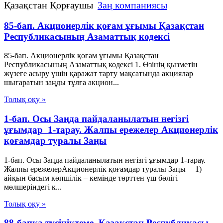
Қазақстан Қорғаушы
Заң компаниясы
85-бап. Акционерлiк қоғам ұғымы Қазақстан
Республикасының Азаматтық кодексi
85-бап. Акционерлiк қоғам ұғымы Қазақстан
Республикасының Азаматтық кодексi 1. Өзiнiң қызметiн
жүзеге асыру үшiн қаражат тарту мақсатында акциялар
шығаратын заңды тұлға акцион...
Толық оқу »
1-бап. Осы Заңда пайдаланылатын негізгі
ұғымдар 1-тарау. Жалпы ережелер Акционерлік
қоғамдар туралы Заңы
1-бап. Осы Заңда пайдаланылатын негізгі ұғымдар 1-тарау.
Жалпы ережелерАкционерлік қоғамдар туралы Заңы 1)
айқын басым көпшілік – кемінде төрттен үш бөлігі
мөлшеріндегі к...
Толық оқу »
88-бапқа түсініктеме. Қазақстан Республикасы