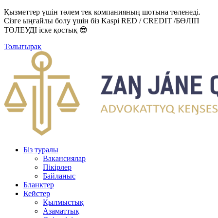
Қызметтер үшін төлем тек компанияның шотына төленеді.
Сізге ыңғайлы болу үшін біз Kaspi RED / CREDIT /БӨЛІП
ТӨЛЕУДІ іске қостық 😎
Толығырақ
Біз туралы
Вакансиялар
Пікірлер
Байланыс
Бланктер
Кейстер
Қылмыстық
Азаматтық