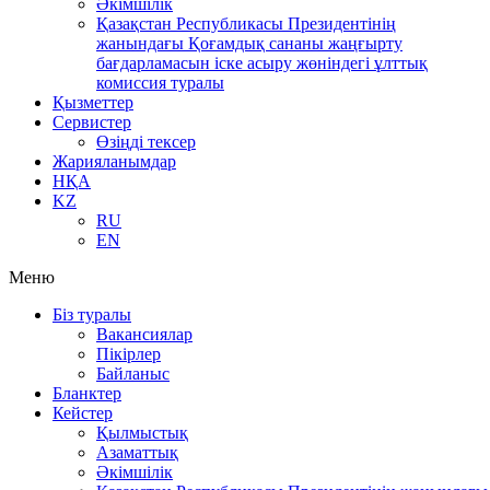
Әкімшілік
Қазақстан Республикасы Президентінің
жанындағы Қоғамдық сананы жаңғырту
бағдарламасын іске асыру жөніндегі ұлттық
комиссия туралы
Қызметтер
Сервистер
Өзіңді тексер
Жарияланымдар
НҚА
KZ
RU
EN
Меню
Біз туралы
Вакансиялар
Пікірлер
Байланыс
Бланктер
Кейстер
Қылмыстық
Азаматтық
Әкімшілік