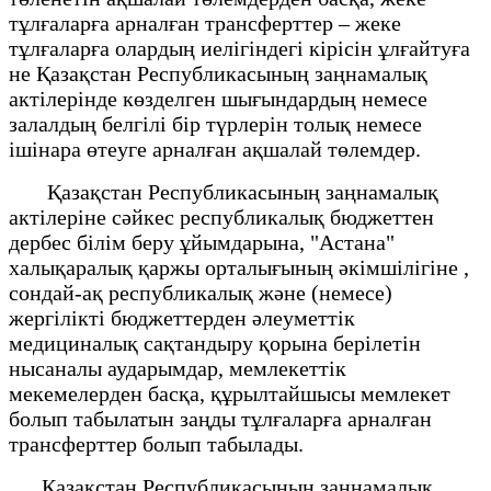
тұлғаларға арналған трансферттер – жеке
тұлғаларға олардың иелігіндегі кірісін ұлғайтуға
не Қазақстан Республикасының заңнамалық
актілерінде көзделген шығындардың немесе
залалдың белгілі бір түрлерін толық немесе
ішінара өтеуге арналған ақшалай төлемдер.
Қазақстан Республикасының заңнамалық
актілеріне сәйкес республикалық бюджеттен
дербес білім беру ұйымдарына, "Астана"
халықаралық қаржы орталығының әкімшілігіне
,
сондай-ақ республикалық және (немесе)
жергілікті бюджеттерден әлеуметтік
медициналық сақтандыру қорына
берілетін
нысаналы аударымдар, мемлекеттік
мекемелерден басқа, құрылтайшысы мемлекет
болып табылатын заңды тұлғаларға арналған
трансферттер болып табылады.
Қазақстан Республикасының заңнамалық