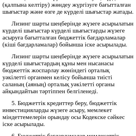
(қалпына келтіру) жөндеу жүргізуге бағытталған
шығыстар және өзге де күрделі шығыстар жатады.
Лизинг шарты шеңберінде жүзеге асырылатын
күрделі шығыстар күрделі шығыстарды жүзеге
асыруға бағытталған бюджеттік бағдарламалар
(кіші бағдарламалар) бойынша іске асырылады.
Лизинг шарты шеңберінде жүзеге асырылатын
күрделі шығыстардың құны мен нысанасы
бюджеттік жоспарлау жөніндегі орталық
уәкілетті органмен келісу бойынша тиісті
саланың (аяның) орталық уәкілетті органы
айқындайтын тәртіппен белгіленеді.
5. Бюджеттік кредиттер беру, бюджеттік
инвестицияларды жүзеге асыру, мемлекет
міндеттемелерін орындау осы Кодекске сәйкес
іске асырылады.
6. Бюджеттік бағдарламалар мемлекеттік