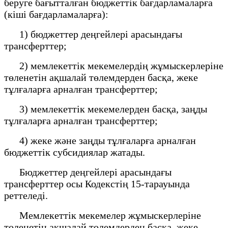
беруге бағытталған бюджеттік бағдарламаларға
(кіші бағдарламаларға):
1) бюджеттер деңгейлері арасындағы
трансферттер;
2) мемлекеттік мекемелердің жұмыскерлеріне
төленетін ақшалай төлемдерден басқа, жеке
тұлғаларға арналған трансферттер;
3) мемлекеттік мекемелерден басқа, заңды
тұлғаларға арналған трансферттер;
4) жеке және заңды тұлғаларға арналған
бюджеттік субсидиялар жатады.
Бюджеттер деңгейлері арасындағы
трансферттер осы Кодекстің 15-тарауында
реттеледі.
Мемлекеттік мекемелер жұмыскерлеріне
төленетiн ақшалай төлемдерден басқа, жеке