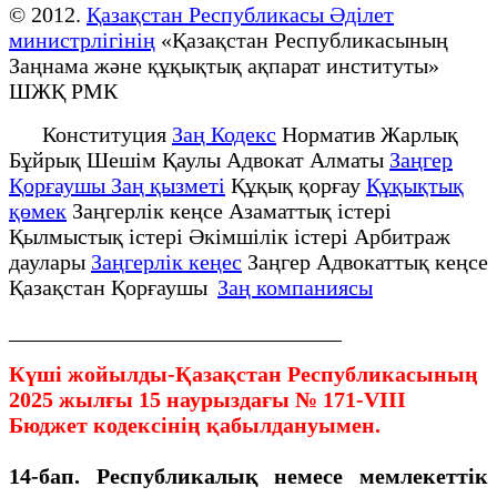
© 2012.
Қазақстан Республикасы Әділет
министрлігінің
«Қазақстан Республикасының
Заңнама және құқықтық ақпарат институты»
ШЖҚ РМК
Конституция
Заң Кодекс
Норматив Жарлық
Бұйрық Шешім Қаулы Адвокат Алматы
Заңгер
Қорғаушы Заң қызметі
Құқық қорғау
Құқықтық
қөмек
Заңгерлік кеңсе Азаматтық істері
Қылмыстық істері Әкімшілік істері Арбитраж
даулары
Заңгерлік кеңес
Заңгер Адвокаттық кеңсе
Қазақстан Қорғаушы
Заң компаниясы
______________________________
Күші жойылды-Қазақстан Республикасының
2025 жылғы 15 наурыздағы № 171-VIII
Бюджет кодексінің қабылдануымен.
14-бап. Республикалық немесе мемлекеттік