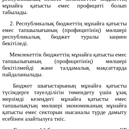
мұнайға қатысты емес профициті болып
табылады.
2. Республикалық бюджеттің мұнайға қатысты
емес тапшылығының (профицитінің) мөлшері
республикалық бюджет туралы заңмен
бекітіледі.
Мемлекеттік бюджеттің мұнайға қатысты емес
тапшылығының (профицитінің) мөлшері
бекітілмейді және талдамалық мақсаттарда
пайдаланылады.
Бюджет шығыстарының мұнайға қатысты
түсімдерге тәуелділігін төмендету үшін ұзақ
мерзімді кезеңдегі мұнайға қатысты емес
тапшылықтың мөлшері экономиканың мұнайға
қатысты емес секторын нысаналы түрде дамыту
есебінен азайтылуға тиіс.