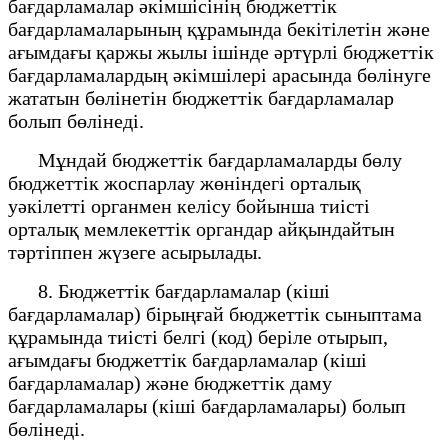
бағдарламалар әкімшісінің бюджеттік
бағдарламаларының құрамында бекітілетін және
ағымдағы қаржы жылы ішінде әртүрлі бюджеттік
бағдарламалардың әкімшілері арасында бөлінуге
жататын бөлінетін бюджеттік бағдарламалар
болып бөлінеді.
Мұндай бюджеттік бағдарламаларды бөлу
бюджеттік жоспарлау жөніндегі орталық
уәкілетті органмен келісу бойынша тиісті
орталық мемлекеттік органдар айқындайтын
тәртіппен жүзеге асырылады.
8. Бюджеттік бағдарламалар (кіші
бағдарламалар) бірыңғай бюджеттік сыныптама
құрамында тиісті белгі (код) беріле отырып,
ағымдағы бюджеттік бағдарламалар (кіші
бағдарламалар) және бюджеттік даму
бағдарламалары (кіші бағдарламалары) болып
бөлінеді.