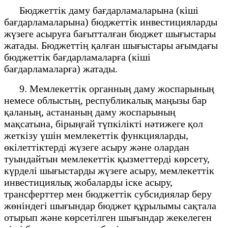
Бюджеттік даму бағдарламаларына (кіші
бағдарламаларына) бюджеттік инвестицияларды
жүзеге асыруға бағытталған бюджет шығыстары
жатады. Бюджеттің қалған шығыстары ағымдағы
бюджеттік бағдарламаларға (кіші
бағдарламаларға) жатады.
9. Мемлекеттік органның даму жоспарының
немесе облыстың, республикалық маңызы бар
қаланың, астананың даму жоспарының
мақсатына, бірыңғай түпкілікті нәтижеге қол
жеткізу үшін мемлекеттік функцияларды,
өкілеттіктерді жүзеге асыру және олардан
туындайтын мемлекеттік қызметтерді көрсету,
күрделі шығыстарды жүзеге асыру, мемлекеттік
инвестициялық жобаларды іске асыру,
трансферттер мен бюджеттік субсидиялар беру
жөніндегі шығындар бюджет құрылымы сақтала
отырып және көрсетілген шығындар жекелеген