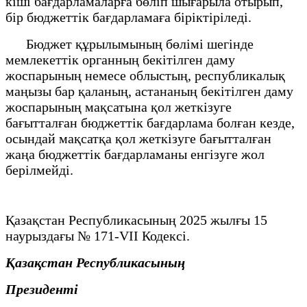
кіші бағдарламаларға бөліп шығарыла отырып,
бір бюджеттік бағдарламаға біріктіріледі.
Бюджет құрылымының бөлімі шегінде
мемлекеттік органның бекітілген даму
жоспарының немесе облыстың, республикалық
маңызы бар қаланың, астананың бекітілген даму
жоспарының мақсатына қол жеткізуге
бағытталған бюджеттік бағдарлама болған кезде,
осындай мақсатқа қол жеткізуге бағытталған
жаңа бюджеттік бағдарламаны енгізуге жол
берілмейді.
Қазақстан Республикасының 2025 жылғы 15
наурыздағы № 171-VII Кодексі.
Қазақстан Республикасының
Президенті