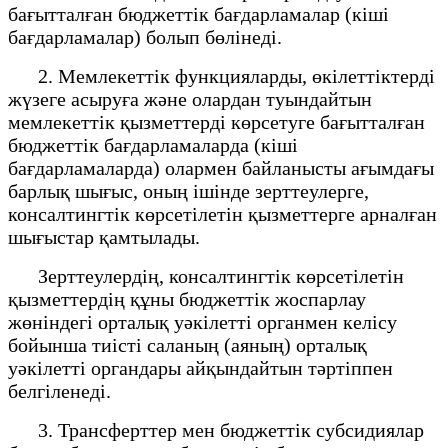
бағытталған бюджеттік бағдарламалар (кіші
бағдарламалар) болып бөлінеді.
2. Мемлекеттік функцияларды, өкілеттіктерді
жүзеге асыруға және олардан туындайтын
мемлекеттік қызметтерді көрсетуге бағытталған
бюджеттік бағдарламаларда (кіші
бағдарламаларда) олармен байланысты ағымдағы
барлық шығыс, оның ішінде зерттеулерге,
консалтингтік көрсетілетін қызметтерге арналған
шығыстар қамтылады.
Зерттеулердің, консалтингтік көрсетілетін
қызметтердің құны бюджеттік жоспарлау
жөніндегі орталық уәкілетті органмен келісу
бойынша тиісті саланың (аяның) орталық
уәкілетті органдары айқындайтын тәртіппен
белгіленеді.
3. Трансферттер мен бюджеттік субсидиялар