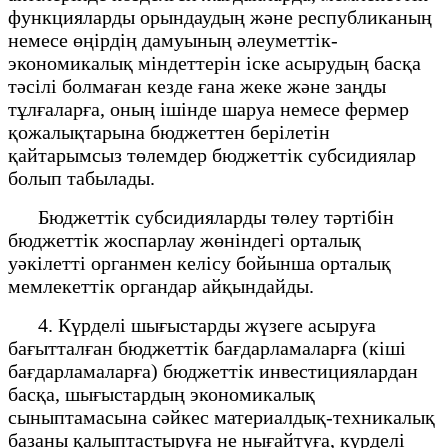
функцияларды орындаудың және республиканың
немесе өңірдің дамуының әлеуметтік-
экономикалық міндеттерін іске асырудың басқа
тәсілі болмаған кезде ғана жеке және заңды
тұлғаларға, оның ішінде шаруа немесе фермер
қожалықтарына бюджеттен берілетін
қайтарымсыз төлемдер бюджеттік субсидиялар
болып табылады.
Бюджеттік субсидияларды төлеу тәртібін
бюджеттік жоспарлау жөніндегі орталық
уәкілетті органмен келісу бойынша орталық
мемлекеттік органдар айқындайды.
4. Күрделі шығыстарды жүзеге асыруға
бағытталған бюджеттік бағдарламаларға (кіші
бағдарламаларға) бюджеттік инвестициялардан
басқа, шығыстардың экономикалық
сыныптамасына сәйкес материалдық-техникалық
базаны қалыптастыруға не нығайтуға, күрделі