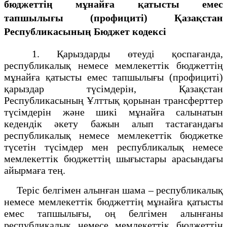
бюджеттің мұнайға қатысты емес
тапшылығы (профициті)
Қазақстан
Республикасының Бюджет кодексі
1. Қарыздарды өтеудi қоспағанда,
республикалық немесе мемлекеттік бюджеттің
мұнайға қатысты емес тапшылығы (профициті)
қарыздар түсімдерін, Қазақстан
Республикасының Ұлттық қорынан трансферттер
түсімдерін және шикі мұнайға салынатын
кедендік әкету бажын алып тастағандағы
республикалық немесе мемлекеттік бюджетке
түсетін түсімдер мен республикалық немесе
мемлекеттік бюджеттің шығыстары арасындағы
айырмаға тең.
Теріс белгімен алынған шама – республикалық
немесе мемлекеттік бюджеттің мұнайға қатысты
емес тапшылығы, оң белгімен алынғаны
республикалық немесе мемлекеттік бюджеттің