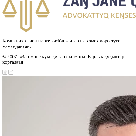
Компания клиенттерге кәсіби заңгерлік көмек көрсетуге
маманданған.
© 2007. «Заң және құқық» заң фирмасы. Барлық құқықтар
қорғалған.