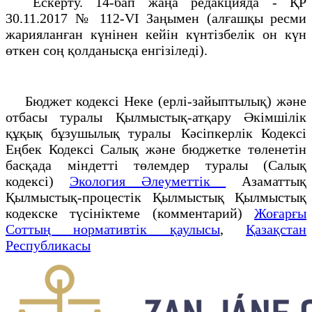
Ескерту. 14-бап жаңа редакцияда - ҚР
30.11.2017 № 112-VI Заңымен (алғашқы ресми
жарияланған күнінен кейін күнтізбелік он күн
өткен соң қолданысқа енгізіледі).
Бюджет кодексі Неке (ерлі-зайыптылық) және
отбасы туралы
Қылмыстық-атқару Әкімшілік
құқық бұзушылық туралы Кәсіпкерлік Кодексі
Еңбек Кодексі Салық және бюджетке төленетін
басқада міндетті төлемдер туралы (Салық
кодексі)
Экология Әлеуметтік
Азаматтық
Қылмыстық-процестік Қылмыстық Қылмыстық
кодекске түсініктеме (комментарий)
Жоғарғы
Соттың нормативтік қаулысы
,
Қазақстан
Республикасы