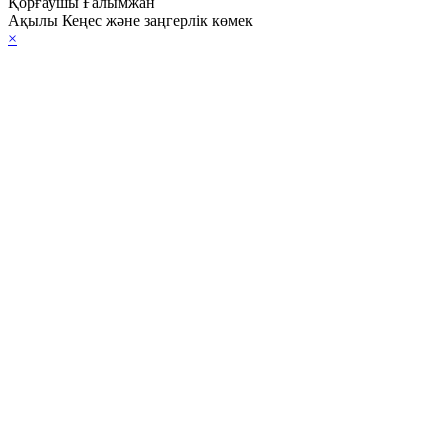
Қорғаушы Ғалымжан
Ақылы Кеңес және заңгерлік көмек
×