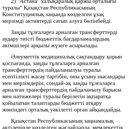
2) "Астана" халықаралық қаржы орталығы
туралы" Қазақстан Республикасының
Конституциялық заңында көзделген ұзақ
мерзімді активтерді сатып алуға бөлінбейді.
Заңды тұлғаларға арналған трансферттерді
аудару тиісті бюджеттік бағдарламалардың
әкімшілері арқылы жүзеге асырылады.
Әлеуметтік медициналық сақтандыру қорын
қоспағанда, заңды тұлғаларға арналған
трансферттердің пайдаланылуы туралы
есептілікті жасау тәртібін, оны ұсыну нысандары
мен мерзімдерін, сондай-ақ заңды тұлғаларға
арналған трансферттердің пайдаланылу барысы
мен нәтижелері туралы берілетін ақпаратқа
қойылатын талаптарды бюджетті атқару
жөніндегі орталық уәкілетті орган айқындайды.
Қазақстан Республикасының заңнамалық
актілерінде көзделген жағдайларда, мемлекеттік