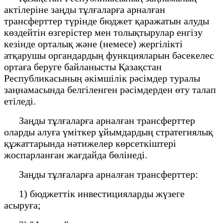
актілеріне заңды тұлғаларға арналған
трансферттер түрінде бюджет қаражатын алуды
көздейтін өзгерістер мен толықтырулар енгізу
кезінде орталық және (немесе) жергілікті
атқарушы органдардың функцияларын бәсекелес
ортаға беруге байланысты Қазақстан
Республикасының әкімшілік рәсімдер туралы
заңнамасында белгіленген рәсімдерден өту талап
етіледі.
Заңды тұлғаларға арналған трансферттер
оларды алуға үміткер ұйымдардың стратегиялық
құжаттарында нәтижелер көрсеткіштері
жоспарланған жағдайда бөлінеді.
Заңды тұлғаларға арналған трансферттер:
1) бюджеттік инвестицияларды жүзеге
асыруға;