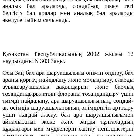
аналық бал араларды, сондай-ақ шығу тегі
белгісіз бал аралар мен аналық бал араларды
әкелуге тыйым салынады.
Қазақстан Республикасының 2002 жылғы 12
наурыздағы N 303 Заңы.
Осы Заң бал ара шаруашылығы өнімін өндіру, бал
араны қорғау, пайдалану және молықтыру, оларды
ауылшаруашылық дақылдарын және барлық
тозаңдандырылатын флораны тозаңдандыру үшін
тиімді пайдалану, ара шаруашылығының, сондай-
ақ өсімдік шаруашылығының өнімділігін арттыру
үшін жағдай жасау, бал ара шаруашылығымен
айналысатын жеке және заңды тұлғалардың
құқықтары мен мүдделерін сақтау кепілдіктерін
қамтамасыз ету саласындағы қатынастарды