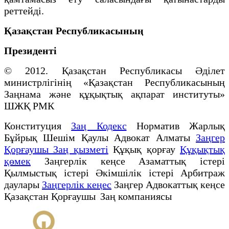
реттейді.
Қазақстан Республикасының
Президенті
© 2012. Қазақстан Республикасы Әділет
министрлігінің «Қазақстан Республикасының
Заңнама және құқықтық ақпарат институты»
ШЖҚ РМК
Конституция
Заң Кодекс
Норматив Жарлық
Бұйрық Шешім Қаулы Адвокат Алматы
Заңгер
Қорғаушы Заң қызметі
Құқық қорғау
Құқықтық
қөмек
Заңгерлік кеңсе Азаматтық істері
Қылмыстық істері Әкімшілік істері Арбитраж
даулары
Заңгерлік кеңес
Заңгер Адвокаттық кеңсе
Қазақстан Қорғаушы Заң компаниясы