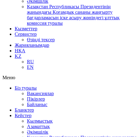
Әкімшілік
Қазақстан Республикасы Президентінің
жанындағы Қоғамдық сананы жаңғырту
бағдарламасын іске асыру жөніндегі ұлттық
комиссия туралы
Қызметтер
Сервистер
Өзіңді тексер
Жарияланымдар
НҚА
KZ
RU
EN
Меню
Біз туралы
Вакансиялар
Пікірлер
Байланыс
Бланктер
Кейстер
Қылмыстық
Азаматтық
Әкімшілік