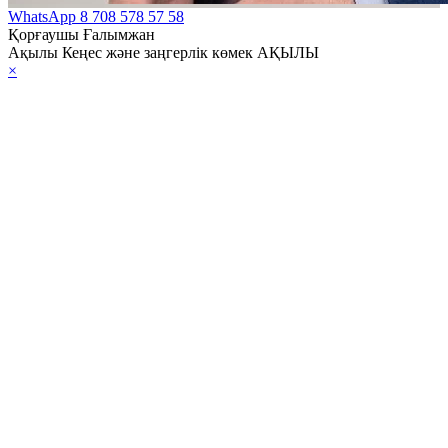
WhatsApp
8 708 578 57 58
Қорғаушы Ғалымжан
Ақылы Кеңес және заңгерлік көмек АҚЫЛЫ
×