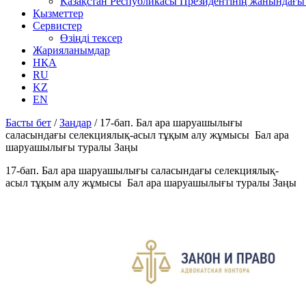
Қазақстан Республикасы Президентінің жанындағы 
Қызметтер
Сервистер
Өзіңді тексер
Жарияланымдар
НҚА
RU
KZ
EN
Басты бет
/
Заңдар
/
17-бап. Бал ара шаруашылығы
саласындағы селекциялық-асыл тұқым алу жұмысы Бал ара
шаруашылығы туралы Заңы
17-бап. Бал ара шаруашылығы саласындағы селекциялық-
асыл тұқым алу жұмысы Бал ара шаруашылығы туралы Заңы