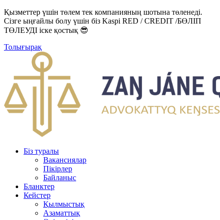
Қызметтер үшін төлем тек компанияның шотына төленеді.
Сізге ыңғайлы болу үшін біз Kaspi RED / CREDIT /БӨЛІП
ТӨЛЕУДІ іске қостық 😎
Толығырақ
Біз туралы
Вакансиялар
Пікірлер
Байланыс
Бланктер
Кейстер
Қылмыстық
Азаматтық