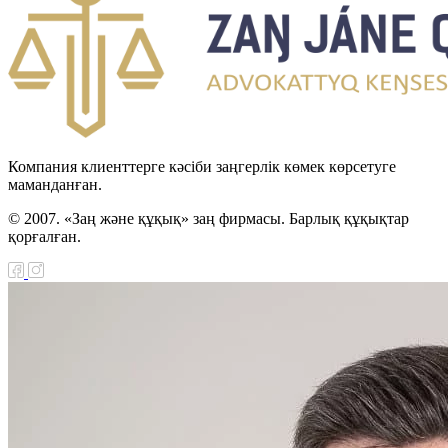
Компания клиенттерге кәсіби заңгерлік көмек көрсетуге
маманданған.
© 2007. «Заң және құқық» заң фирмасы. Барлық құқықтар
қорғалған.