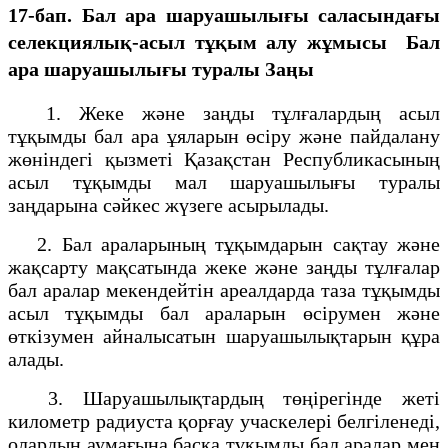
17-бап. Бал ара шаруашылығы саласындағы
селекциялық-асыл тұқым алу жұмысы
Бал
ара шаруашылығы туралы Заңы
1. Жеке және заңды тұлғалардың асыл
тұқымды бал ара ұяларын өсіру және пайдалану
жөніндегі қызметі Қазақстан Республикасының
асыл тұқымды мал шаруашылығы туралы
заңдарына сәйкес жүзеге асырылады.
2. Бал араларының тұқымдарын сақтау және
жақсарту мақсатында жеке және заңды тұлғалар
бал аралар мекендейтін ареалдарда таза тұқымды
асыл тұқымды бал араларын өсірумен және
өткізумен айналысатын шаруашылықтарын құра
алады.
3. Шаруашылықтардың төңірегінде жеті
километр радиуста қорғау учаскелері белгіленеді,
олардың аумағына басқа тұқымды бал аралар мен