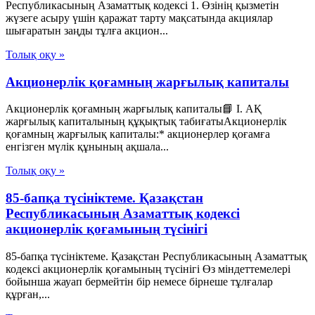
Республикасының Азаматтық кодексi 1. Өзiнiң қызметiн
жүзеге асыру үшiн қаражат тарту мақсатында акциялар
шығаратын заңды тұлға акцион...
Толық оқу »
Акционерлік қоғамның жарғылық капиталы
Акционерлік қоғамның жарғылық капиталы📘 I. АҚ
жарғылық капиталының құқықтық табиғатыАкционерлік
қоғамның жарғылық капиталы:* акционерлер қоғамға
енгізген мүлік құнының ақшала...
Толық оқу »
85-бапқа түсініктеме. Қазақстан
Республикасының Азаматтық кодексі
акционерлік қоғамының түсінігі
85-бапқа түсініктеме. Қазақстан Республикасының Азаматтық
кодексі акционерлік қоғамының түсінігі Өз міндеттемелері
бойынша жауап бермейтін бір немесе бірнеше тұлғалар
құрған,...