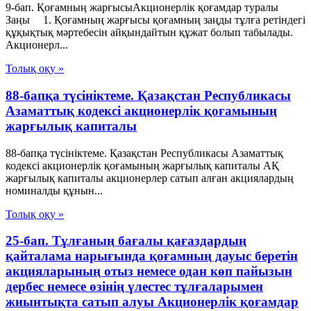
9-бап. Қоғамның жарғысыАкционерлік қоғамдар туралы
Заңы 1. Қоғамның жарғысы қоғамның заңды тұлға ретіндегі
құқықтық мәртебесін айқындайтын құжат болып табылады.
Акционерл...
Толық оқу »
88-бапқа түсініктеме. Қазақстан Республикасы
Азаматтық кодексі акционерлік қоғамының
жарғылық капиталы
88-бапқа түсініктеме. Қазақстан Республикасы Азаматтық
кодексі акционерлік қоғамының жарғылық капиталы АҚ
жарғылық капиталы акционерлер сатып алған акциялардың
номиналды құнын...
Толық оқу »
25-бап. Тұлғаның бағалы қағаздардың
қайталама нарығында қоғамның дауыс беретін
акцияларының отыз немесе одан көп пайызын
дербес немесе өзінің үлестес тұлғаларымен
жиынтықта сатып алуы Акционерлік қоғамдар