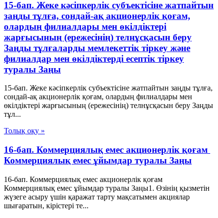
15-бап. Жеке кәсiпкерлiк субъектiсiне жатпайтын
заңды тұлға, сондай-ақ акционерлiк қоғам,
олардың филиалдары мен өкiлдiктерi
жарғысының (ережесiнiң) телнұсқасын беру
Заңды тұлғаларды мемлекеттік тіркеу және
филиалдар мен өкілдіктерді есептік тіркеу
туралы Заңы
15-бап. Жеке кәсiпкерлiк субъектiсiне жатпайтын заңды тұлға,
сондай-ақ акционерлiк қоғам, олардың филиалдары мен
өкiлдiктерi жарғысының (ережесiнiң) телнұсқасын беру Заңды
тұл...
Толық оқу »
16-бап. Коммерциялық емес акционерлiк қоғам
Коммерциялық емес ұйымдар туралы Заңы
16-бап. Коммерциялық емес акционерлiк қоғам
Коммерциялық емес ұйымдар туралы Заңы1. Өзiнiң қызметiн
жүзеге асыру үшiн қаражат тарту мақсатымен акциялар
шығаратын, кiрiстерi те...