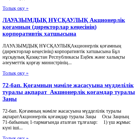
Толық оқу »
ЛАУАЗЫМДЫҚ НҰСҚАУЛЫҚ Акционерлік
қоғамның (директорлар кеңесінің)
корпоративтік хатшысына
ЛАУАЗЫМДЫҚ НҰСҚАУЛЫҚАкционерлік қоғамның
(директорлар кеңесінің) корпоративтік хатшысына Бұл
нұсқаулық Қазақстан Республикасы Еңбек және халықты
әлеуметтік қорғау министрінің...
Толық оқу »
72-бап. Қоғамның мәміле жасасуына мүдделілік
туралы ақпарат Акционерлік қоғамдар туралы
Заңы
72-бап. Қоғамның мәміле жасасуына мүдделілік туралы
ақпаратАкционерлік қоғамдар туралы Заңы Осы Заңның
71-бабының 1-тармағында аталған тұлғалар: 1) үш жұмыс
күні іші...
Толық оқу »