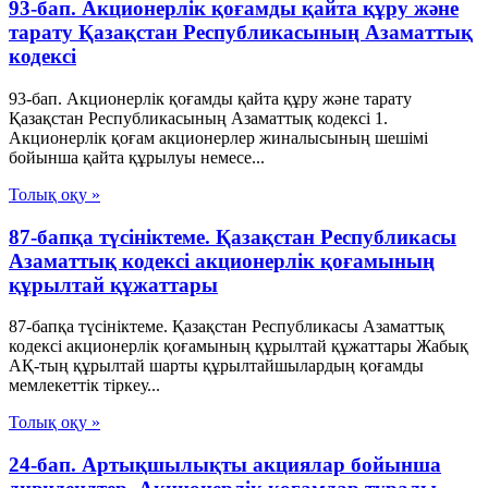
93-бап. Акционерлiк қоғамды қайта құру және
тарату Қазақстан Республикасының Азаматтық
кодексi
93-бап. Акционерлiк қоғамды қайта құру және тарату
Қазақстан Республикасының Азаматтық кодексi 1.
Акционерлiк қоғам акционерлер жиналысының шешiмi
бойынша қайта құрылуы немесе...
Толық оқу »
87-бапқа түсініктеме. Қазақстан Республикасы
Азаматтық кодексі акционерлік қоғамының
құрылтай құжаттары
87-бапқа түсініктеме. Қазақстан Республикасы Азаматтық
кодексі акционерлік қоғамының құрылтай құжаттары Жабық
АҚ-тың құрылтай шарты құрылтайшылардың қоғамды
мемлекеттік тіркеу...
Толық оқу »
24-бап. Артықшылықты акциялар бойынша