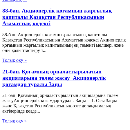
88-бап. Акционерлiк қоғамның жарғылық
капиталы Қазақстан Республикасының
Азаматтық кодексi
88-бап. Акционерлiк қоғамның жарғылық капиталы
Қазақстан Республикасының Азаматтық кодексi Акционерлiк
қоғамның жарғылық капиталының ең төменгi мөлшерi және
оны қалыптастыру т...
Толық оқу »
21-бап. Қоғамның орналастырылатын
акцияларына төлем жасау Акционерлік
қоғамдар туралы Заңы
21-бап. Қоғамның орналастырылатын акцияларына төлем
жасауАкционерлік қоғамдар туралы Заңы 1. Осы Заңда
және Қазақстан Республикасының өзге де заңнамалық
актілерінде көзде...
Толық оқу »