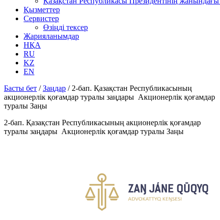
Қазақстан Республикасы Президентінің жанындағы 
Қызметтер
Сервистер
Өзіңді тексер
Жарияланымдар
НҚА
RU
KZ
EN
Басты бет
/
Заңдар
/
2-бап. Қазақстан Республикасының
акционерлік қоғамдар туралы заңдары Акционерлік қоғамдар
туралы Заңы
2-бап. Қазақстан Республикасының акционерлік қоғамдар
туралы заңдары Акционерлік қоғамдар туралы Заңы