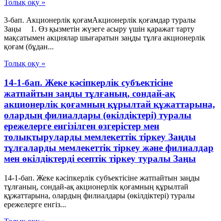
Толық оқу »
3-бап. Акционерлік қоғамАкционерлік қоғамдар туралы
Заңы 1. Өз қызметін жүзеге асыру үшін қаражат тарту
мақсатымен акциялар шығаратын заңды тұлға акционерлік
қоғам (бұдан...
Толық оқу »
14-1-бап. Жеке кәсіпкерлік субъектісіне
жатпайтын заңды тұлғаның, сондай-ақ
акционерлік қоғамның құрылтай құжаттарына,
олардың филиалдары (өкілдіктері) туралы
ережелерге енгізілген өзгерістер мен
толықтыруларды мемлекеттік тіркеу Заңды
тұлғаларды мемлекеттік тіркеу және филиалдар
мен өкілдіктерді есептік тіркеу туралы Заңы
14-1-бап. Жеке кәсіпкерлік субъектісіне жатпайтын заңды
тұлғаның, сондай-ақ акционерлік қоғамның құрылтай
құжаттарына, олардың филиалдары (өкілдіктері) туралы
ережелерге енгіз...