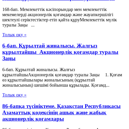
168-бап. Мемлекеттік кәсіпорындар мен мемлекеттік
мекемелерді акционерлік қоғамдар және жауапкершілігі
шектеулі серіктестіктер етіп қайта құруМемлекеттік мүлік
туралы Заңы ...
Толық оқу »
6-бап. Құрылтай жиналысы. Жалғыз
құрылтайшы Акционерлік қоғамдар туралы
Заңы
6-бап. Құрылтай жиналысы. Жалғыз
құрылтайшыАкционерлік қоғамдар туралы Заңы 1. Қоғам
өз құрылтайшылары жиналысының (құрылтай
жиналысының) шешімі бойынша құрылады. Қоғамд...
Толық оқу »
86-бапқа түсініктеме. Қазақстан Республикасы
Азаматтық кодексінің ашық және жабық
акционерлік қоғамдары