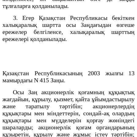
тұлғаларға қолданылады.
3. Егер Қазақстан Республикасы бекіткен
халықаралық шартта осы Заңдағыдан өзгеше
ережелер белгіленсе, халықаралық шарттың
ережелері қолданылады.
Қазақстан Республикасының 2003 жылғы 13
мамырдағы N 415 Заңы.
Осы Заң акционерлік қоғамның құқықтық
жағдайын, құрылу, қызмет, қайта ұйымдастырылу
және таратылу тәртібін; акционерлердің
құқықтары мен міндеттерін, сондай-ақ олардың
құқықтары мен мүдделерін қорғау жөніндегі
шараларды; акционерлік қоғам органдарының
құзыретін, құрылу және жұмыс істеу тәртібін;