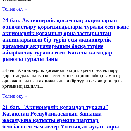
Толық оқу »
24-бап. Акционерлік қоғамның акцияларын
орналастыру қорытындылары туралы есеп және
акционерлік қоғамның орналастырылған
акцияларының бір түрін осы акционерлік
қоғамның акцияларының басқа түріне
айырбастау туралы есеп Бағалы қағаздар
рыногы туралы Заңы
24-бап. Акционерлік қоғамның акцияларын орналастыру
қорытындылары туралы есеп және акционерлік қоғамның
орналастырылған акцияларының бір түрін осы акционерлік
қоғамның акцияла...
Толық оқу »
21-бап. "Акционерлік қоғамдар туралы"
Қазақстан Республикасының Заңында
жасалуына қатысты ерекше шарттар
белгіленген мәмілелер Ұлттық әл-ауқат қоры