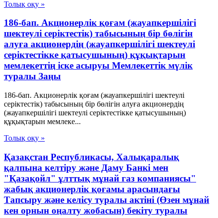
Толық оқу »
186-бап. Акционерлік қоғам (жауапкершілігі
шектеулі серіктестік) табысының бір бөлігін
алуға акционердің (жауапкершілігі шектеулі
серіктестікке қатысушының) құқықтарын
мемлекеттің іске асыруы Мемлекеттік мүлік
туралы Заңы
186-бап. Акционерлік қоғам (жауапкершілігі шектеулі
серіктестік) табысының бір бөлігін алуға акционердің
(жауапкершілігі шектеулі серіктестікке қатысушының)
құқықтарын мемлеке...
Толық оқу »
Қазақстан Республикасы, Халықаралық
қалпына келтіру және Даму Банкі мен
"Қазақойл" ұлттық мұнай газ компаниясы"
жабық акционерлік қоғамы арасындағы
Тапсыру және келісу туралы актіні (Өзен мұнай
кен орнын оңалту жобасын) бекіту туралы