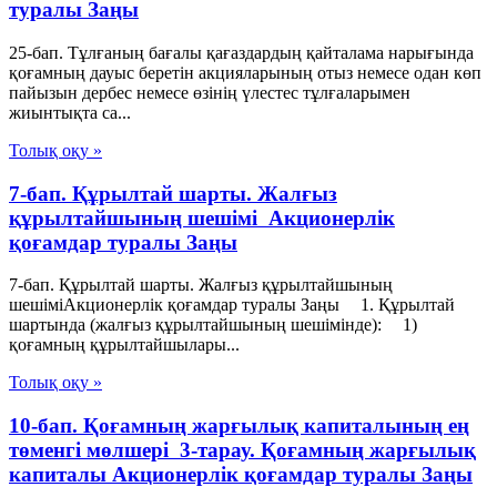
туралы Заңы
25-бап. Тұлғаның бағалы қағаздардың қайталама нарығында
қоғамның дауыс беретін акцияларының отыз немесе одан көп
пайызын дербес немесе өзінің үлестес тұлғаларымен
жиынтықта са...
Толық оқу »
7-бап. Құрылтай шарты. Жалғыз
құрылтайшының шешімі Акционерлік
қоғамдар туралы Заңы
7-бап. Құрылтай шарты. Жалғыз құрылтайшының
шешіміАкционерлік қоғамдар туралы Заңы 1. Құрылтай
шартында (жалғыз құрылтайшының шешімінде): 1)
қоғамның құрылтайшылары...
Толық оқу »
10-бап. Қоғамның жарғылық капиталының ең
төменгі мөлшері 3-тарау. Қоғамның жарғылық
капиталы Акционерлік қоғамдар туралы Заңы