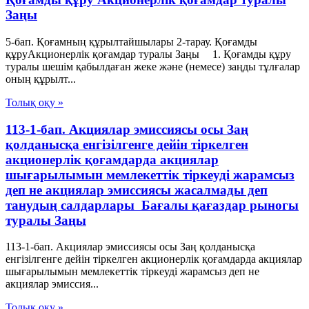
Заңы
5-бап. Қоғамның құрылтайшылары 2-тарау. Қоғамды
құруАкционерлік қоғамдар туралы Заңы 1. Қоғамды құру
туралы шешім қабылдаған жеке және (немесе) заңды тұлғалар
оның құрылт...
Толық оқу »
113-1-бап. Акциялар эмиссиясы осы Заң
қолданысқа енгiзiлгенге дейiн тiркелген
акционерлiк қоғамдарда акциялар
шығарылымын мемлекеттiк тiркеудi жарамсыз
деп не акциялар эмиссиясы жасалмады деп
танудың салдарлары Бағалы қағаздар рыногы
туралы Заңы
113-1-бап. Акциялар эмиссиясы осы Заң қолданысқа
енгiзiлгенге дейiн тiркелген акционерлiк қоғамдарда акциялар
шығарылымын мемлекеттiк тiркеудi жарамсыз деп не
акциялар эмиссия...
Толық оқу »