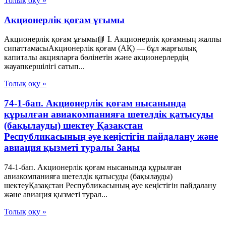
Толық оқу »
Акционерлік қоғам ұғымы
Акционерлік қоғам ұғымы📘 I. Акционерлік қоғамның жалпы
сипаттамасыАкционерлік қоғам (АҚ) — бұл жарғылық
капиталы акцияларға бөлінетін және акционерлердің
жауапкершілігі сатып...
Толық оқу »
74-1-бап. Акционерлік қоғам нысанында
құрылған авиакомпанияға шетелдік қатысуды
(бақылауды) шектеу Қазақстан
Республикасының әуе кеңістігін пайдалану және
авиация қызметі туралы Заңы
74-1-бап. Акционерлік қоғам нысанында құрылған
авиакомпанияға шетелдік қатысуды (бақылауды)
шектеуҚазақстан Республикасының әуе кеңістігін пайдалану
және авиация қызметі турал...
Толық оқу »