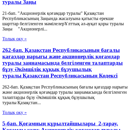
туралы Заңы
21-бап. "Акционерлік қоғамдар туралы" Қазақстан
Республикасының Заңында жасалуына қатысты ерекше
шарттар белгіленген мәмілелерҰлттық әл-ауқат қоры туралы
Заңы "Акционерлі...
Толық оқу »
262-бап. Қазақстан Республикасының бағалы
қағаздар нарығы және акционерлік қоғамдар
туралы заңнамасында белгiленген талаптарды
бұзу Әкімшілік құқық бұзушылық
туралы Қазақстан Республикасының Кодексі
262-бап. Қазақстан Республикасының бағалы қағаздар нарығы
және акционерлік қоғамдар туралы заңнамасында белгiленген
талаптарды бұзу Әкімшілік құқық бұзушылық
туралы Қазақстан...
Толық оқу »
5-бап. Қоғамның құрылтайшылары 2-тарау.
Қоғамды құру Акционерлік қоғамдар туралы