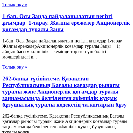
Толық оқу »
1-бап. Осы Заңда пайдаланылатын негізгі
ұғымдар 1-тарау. Жалпы ережелер Акционерлік
қоғамдар туралы Заңы
1-бап. Осы Заңда пайдаланылатын негізгі ұғымдар 1-тарау.
Жалпы ережелерАкционерлік қоғамдар туралы Заңы 1)
айқын басым көпшілік – кемінде төрттен үш бөлігі
мөлшеріндегі к...
Толық оқу »
262-бапқа түсініктеме. Қазақстан
Республикасының Бағалы қағаздар рыногы
туралы және Акционерлік қоғамдар туралы
заңнамасында белгіленген әкімшілік құқық
бұзушылық туралы кодекстің талаптарын бұзу
262-бапқа түсініктеме. Қазақстан Республикасының Бағалы
қағаздар рыногы туралы және Акционерлік қоғамдар туралы
заңнамасында белгіленген әкімшілік құқық бұзушылық
туралы кодек...