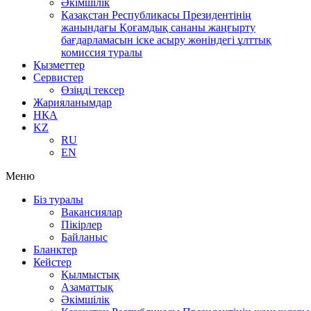
Әкімшілік
Қазақстан Республикасы Президентінің
жанындағы Қоғамдық сананы жаңғырту
бағдарламасын іске асыру жөніндегі ұлттық
комиссия туралы
Қызметтер
Сервистер
Өзіңді тексер
Жарияланымдар
НҚА
KZ
RU
EN
Меню
Біз туралы
Вакансиялар
Пікірлер
Байланыс
Бланктер
Кейстер
Қылмыстық
Азаматтық
Әкімшілік