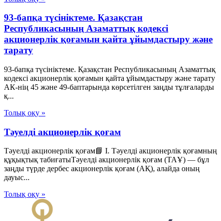
93-бапқа түсініктеме. Қазақстан
Республикасының Азаматтық кодексі
акционерлік қоғамын қайта ұйымдастыру және
тарату
93-бапқа түсініктеме. Қазақстан Республикасының Азаматтық
кодексі акционерлік қоғамын қайта ұйымдастыру және тарату
АК-нің 45 және 49-баптарында көрсетілген заңды тұлғаларды
қ...
Толық оқу »
Тәуелді акционерлік қоғам
Тәуелді акционерлік қоғам📘 I. Тәуелді акционерлік қоғамның
құқықтық табиғатыТәуелді акционерлік қоғам (ТАҰ) — бұл
заңды түрде дербес акционерлік қоғам (АҚ), алайда оның
дауыс...
Толық оқу »