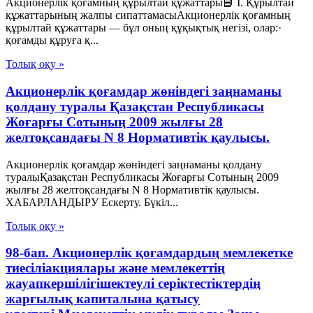
Акционерлік қоғамның құрылтай құжаттары📘 I. Құрылтай
құжаттарының жалпы сипаттамасыАкционерлік қоғамның
құрылтай құжаттары — бұл оның құқықтық негізі, олар:·
қоғамды құруға қ...
Толық оқу »
Акционерлік қоғамдар жөніндегі заңнаманы
қолдану туралы Қазақстан Республикасы
Жоғарғы Сотының 2009 жылғы 28
желтоқсандағы N 8 Нормативтік қаулысы.
Акционерлік қоғамдар жөніндегі заңнаманы қолдану
туралыҚазақстан Республикасы Жоғарғы Сотының 2009
жылғы 28 желтоқсандағы N 8 Нормативтік қаулысы.
ХАБАРЛАНДЫРУ Ескерту. Бүкіл...
Толық оқу »
98-бап. Акционерлік қоғамдардың мемлекетке
тиесiлiакциялары және мемлекеттiң
жауапкершiлiгiшектеулi серiктестiктердiң
жарғылық капиталына қатысу