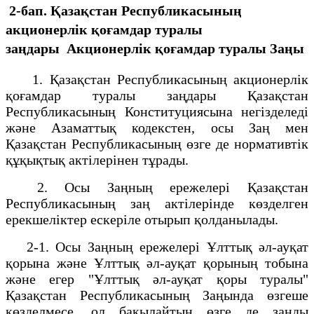
2-бап. Қазақстан Республикасының
акционерлік қоғамдар туралы
заңдары
Акционерлік қоғамдар туралы Заңы
1. Қазақстан Республикасының акционерлік
қоғамдар туралы заңдары Қазақстан
Республикасының Конституциясына негізделеді
және Азаматтық кодекстен, осы Заң мен
Қазақстан Республикасының өзге де нормативтік
құқықтық актілерінен тұрады.
2. Осы Заңның ережелері Қазақстан
Республикасының заң актілерінде көзделген
ерекшеліктер ескеріле отырып қолданылады.
2-1. Осы Заңның ережелері Ұлттық әл-ауқат
қорына және Ұлттық әл-ауқат қорының тобына
және егер "Ұлттық әл-ауқат қоры туралы"
Қазақстан Республикасының Заңында өзгеше
көзделмесе, ол бақылайтын өзге де заңды