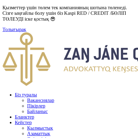
Қызметтер үшін төлем тек компанияның шотына төленеді.
Сізге ыңғайлы болу үшін біз Kaspi RED / CREDIT /БӨЛІП
ТӨЛЕУДІ іске қостық 😎
Толығырақ
Біз туралы
Вакансиялар
Пікірлер
Байланыс
Бланктер
Кейстер
Қылмыстық
Азаматтық