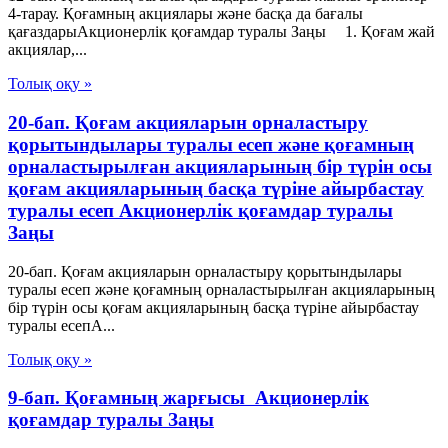
4-тарау. Қоғамның акциялары және басқа да бағалы
қағаздарыАкционерлік қоғамдар туралы Заңы 1. Қоғам жай
акциялар,...
Толық оқу »
20-бап. Қоғам акцияларын орналастыру
қорытындылары туралы есеп және қоғамның
орналастырылған акцияларының бір түрін осы
қоғам акцияларының басқа түріне айырбастау
туралы есеп Акционерлік қоғамдар туралы
Заңы
20-бап. Қоғам акцияларын орналастыру қорытындылары
туралы есеп және қоғамның орналастырылған акцияларының
бір түрін осы қоғам акцияларының басқа түріне айырбастау
туралы есепА...
Толық оқу »
9-бап. Қоғамның жарғысы Акционерлік
қоғамдар туралы Заңы