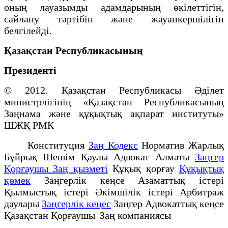
оның лауазымды адамдарының өкілеттігін,
сайлану тәртібін және жауапкершілігін
белгілейді.
Қазақстан Республикасының
Президенті
© 2012. Қазақстан Республикасы Әділет
министрлігінің «Қазақстан Республикасының
Заңнама және құқықтық ақпарат институты»
ШЖҚ РМК
Конституция
Заң Кодекс
Норматив Жарлық
Бұйрық Шешім Қаулы Адвокат Алматы
Заңгер
Қорғаушы Заң қызметі
Құқық қорғау
Құқықтық
қөмек
Заңгерлік кеңсе Азаматтық істері
Қылмыстық істері Әкімшілік істері Арбитраж
даулары
Заңгерлік кеңес
Заңгер Адвокаттық кеңсе
Қазақстан Қорғаушы Заң компаниясы