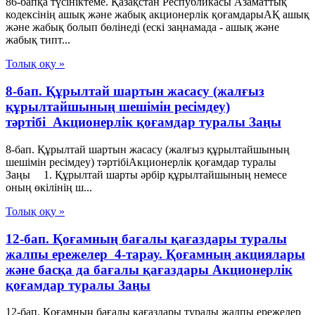
86-бапқа түсініктеме. Қазақстан Республикасы Азаматтық
кодексінің ашық және жабық акционерлік қоғамдарыАҚ ашық
және жабық болып бөлінеді (ескі заңнамада - ашық және
жабық типт...
Толық оқу »
8-бап. Құрылтай шартын жасасу (жалғыз
құрылтайшының шешімін ресімдеу)
тәртібі Акционерлік қоғамдар туралы Заңы
8-бап. Құрылтай шартын жасасу (жалғыз құрылтайшының
шешімін ресімдеу) тәртібіАкционерлік қоғамдар туралы
Заңы 1. Құрылтай шарты әрбір құрылтайшының немесе
оның өкілінің ш...
Толық оқу »
12-бап. Қоғамның бағалы қағаздары туралы
жалпы ережелер 4-тарау. Қоғамның акциялары
және басқа да бағалы қағаздары Акционерлік
қоғамдар туралы Заңы
12-бап. Қоғамның бағалы қағаздары туралы жалпы ережелер