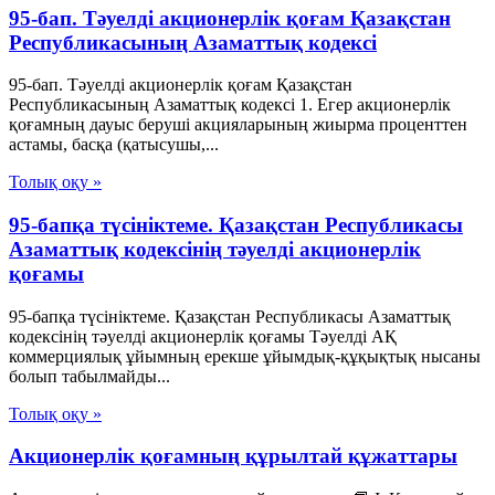
95-бап. Тәуелдi акционерлiк қоғам Қазақстан
Республикасының Азаматтық кодексi
95-бап. Тәуелдi акционерлiк қоғам Қазақстан
Республикасының Азаматтық кодексi 1. Егер акционерлiк
қоғамның дауыс берушi акцияларының жиырма проценттен
астамы, басқа (қатысушы,...
Толық оқу »
95-бапқа түсініктеме. Қазақстан Республикасы
Азаматтық кодексінің тәуелді акционерлік
қоғамы
95-бапқа түсініктеме. Қазақстан Республикасы Азаматтық
кодексінің тәуелді акционерлік қоғамы Тәуелді АҚ
коммерциялық ұйымның ерекше ұйымдық-құқықтық нысаны
болып табылмайды...
Толық оқу »
Акционерлік қоғамның құрылтай құжаттары