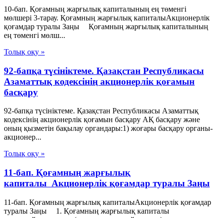
10-бап. Қоғамның жарғылық капиталының ең төменгі
мөлшері 3-тарау. Қоғамның жарғылық капиталыАкционерлік
қоғамдар туралы Заңы Қоғамның жарғылық капиталының
ең төменгі мөлш...
Толық оқу »
92-бапқа түсініктеме. Қазақстан Республикасы
Азаматтық кодексінің акционерлік қоғамын
басқару
92-бапқа түсініктеме. Қазақстан Республикасы Азаматтық
кодексінің акционерлік қоғамын басқару АҚ басқару және
оның қызметін бақылау органдары:1) жоғары басқару органы-
акционер...
Толық оқу »
11-бап. Қоғамның жарғылық
капиталы Акционерлік қоғамдар туралы Заңы
11-бап. Қоғамның жарғылық капиталыАкционерлік қоғамдар
туралы Заңы 1. Қоғамның жарғылық капиталы