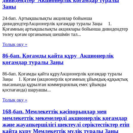
дивидендтер Акционерлік қоғамдар туралы
Заңы
24-бап. Артықшылықты акциялар бойынша
дивидендтерАкционерлік қоғамдар туралы Заңы 1.
Қоғамның артықшылықты акциялары бойынша дивидендтер
төлеу қоғам органының шешімін тал...
Толық оқу »
86-бап. Қоғамды қайта құру Акционерлік
қоғамдар туралы Заңы
86-бап. Қоғамды қайта құруАкционерлік қоғамдар туралы
Заңы 1. Қоғам (акционерлiк қоғамның ұйымдық-құқықтық
нысанында құрылған коммерциялық емес ұйымды
қоспағанда) шаруашы...
Толық оқу »
168-бап. Мемлекеттік кәсіпорындар мен
мемлекеттік мекемелерді акционерлік қоғамдар
және жауапкершілігі шектеулі серіктестіктер етіп
қайта құру Мемлекеттік мүлік туралы Заңы