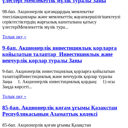
үлестерi Мемлекеттік мүлік туралы Заңы
98-бап. Акционерлік қоғамдардың мемлекетке
тиесiлiакциялары және мемлекеттiң жауапкершiлiгiшектеулi
серiктестiктердiң жарғылық капиталына қатысу
үлестерiМемлекеттік мүлік тура...
Толық оқу »
9-бап. Акционерлiк инвестициялық қорларға
қойылатын талаптар Инвестициялық және
венчурлік қорлар туралы Заңы
9-бап. Акционерлiк инвестициялық қорларға қойылатын
талаптарИнвестициялық және венчурлік қорлар туралы
Заңы 1. Акционерлiк инвестициялық қордың: 1) осы
Заңда көрсетi...
Толық оқу »
85-бап. Акционерлiк қоғам ұғымы Қазақстан
Республикасының Азаматтық кодексi
85-бап. Акционерлiк қоғам ұғымы Қазақстан