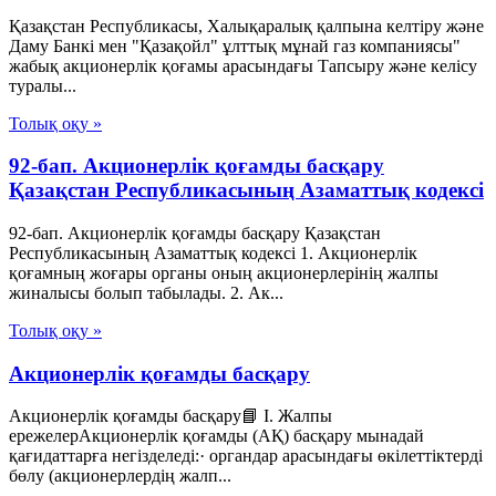
Қазақстан Республикасы, Халықаралық қалпына келтіру және
Даму Банкі мен "Қазақойл" ұлттық мұнай газ компаниясы"
жабық акционерлік қоғамы арасындағы Тапсыру және келісу
туралы...
Толық оқу »
92-бап. Акционерлiк қоғамды басқару
Қазақстан Республикасының Азаматтық кодексi
92-бап. Акционерлiк қоғамды басқару Қазақстан
Республикасының Азаматтық кодексi 1. Акционерлiк
қоғамның жоғары органы оның акционерлерiнiң жалпы
жиналысы болып табылады. 2. Ак...
Толық оқу »
Акционерлік қоғамды басқару
Акционерлік қоғамды басқару📘 I. Жалпы
ережелерАкционерлік қоғамды (АҚ) басқару мынадай
қағидаттарға негізделеді:· органдар арасындағы өкілеттіктерді
бөлу (акционерлердің жалп...