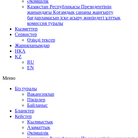
Әкімшілік
Қазақстан Республикасы Президентінің
жанындағы Қоғамдық сананы жаңғырту
бағдарламасын іске асыру жөніндегі ұлттық
комиссия туралы
Қызметтер
Сервистер
Өзіңді тексер
Жарияланымдар
НҚА
KZ
RU
EN
Меню
Біз туралы
Вакансиялар
Пікірлер
Байланыс
Бланктер
Кейстер
Қылмыстық
Азаматтық
Әкімшілік