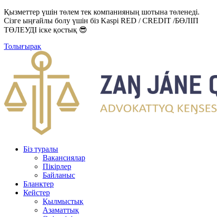
Қызметтер үшін төлем тек компанияның шотына төленеді.
Сізге ыңғайлы болу үшін біз Kaspi RED / CREDIT /БӨЛІП
ТӨЛЕУДІ іске қостық 😎
Толығырақ
Біз туралы
Вакансиялар
Пікірлер
Байланыс
Бланктер
Кейстер
Қылмыстық
Азаматтық