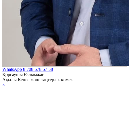
WhatsApp
8 708 578 57 58
Қорғаушы Ғалымжан
Ақылы Кеңес және заңгерлік көмек
×