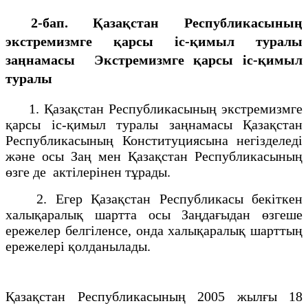
2-бап. Қазақстан Республикасының
экстремизмге қарсы ic-қимыл туралы
заңнамасы
Экстремизмге қарсы іс-қимыл
туралы
1. Қазақстан Республикасының экстремизмге
қарсы iс-қимыл туралы заңнамасы Қазақстан
Республикасының Конституциясына негізделеді
және осы Заң мен Қазақстан Республикасының
өзге де актiлерiнен тұрады.
2. Eгер Қазақстан Республикасы бекiткен
халықаралық шартта осы Заңдағыдан өзгеше
ережелер белгiленсе, онда халықаралық шарттың
ережелерi қолданылады.
Қазақстан Республикасының 2005 жылғы 18