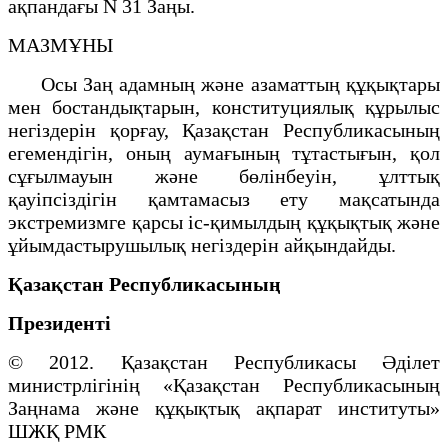
ақпандағы N 31 Заңы.
МАЗМҰНЫ
Осы Заң адамның және азаматтың құқықтары
мен бостандықтарын, конституциялық құрылыс
негiздерiн қорғау, Қазақстан Республикасының
егемендiгiн, оның аумағының тұтастығын, қол
сұғылмауын және бөлiнбеуiн, ұлттық
қауiпсiздігін қамтамасыз ету мақсатында
экстремизмге қарсы iс-қимылдың құқықтық және
ұйымдастырушылық негiздерiн айқындайды.
Қазақстан Республикасының
Президенті
© 2012. Қазақстан Республикасы Әділет
министрлігінің «Қазақстан Республикасының
Заңнама және құқықтық ақпарат институты»
ШЖҚ РМК