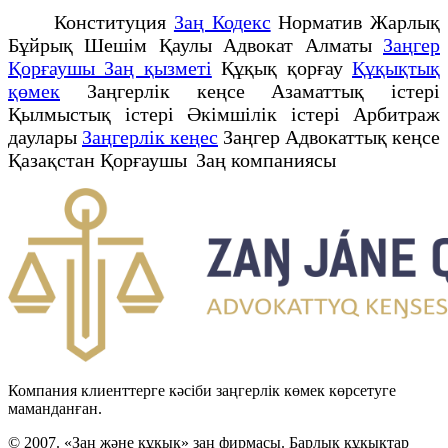
Конституция
Заң Кодекс
Норматив Жарлық
Бұйрық Шешім Қаулы Адвокат Алматы
Заңгер
Қорғаушы Заң қызметі
Құқық қорғау
Құқықтық
қөмек
Заңгерлік кеңсе Азаматтық істері
Қылмыстық істері Әкімшілік істері Арбитраж
даулары
Заңгерлік кеңес
Заңгер Адвокаттық кеңсе
Қазақстан Қорғаушы Заң компаниясы
Компания клиенттерге кәсіби заңгерлік көмек көрсетуге
маманданған.
© 2007. «Заң және құқық» заң фирмасы. Барлық құқықтар