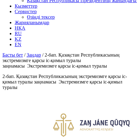
Қазақстан Республикасы Президентінің жанындағы 
Қызметтер
Сервистер
Өзіңді тексер
Жарияланымдар
НҚА
RU
KZ
EN
Басты бет
/
Заңдар
/
2-бап. Қазақстан Республикасының
экстремизмге қарсы ic-қимыл туралы
заңнамасы Экстремизмге қарсы іс-қимыл туралы
2-бап. Қазақстан Республикасының экстремизмге қарсы ic-
қимыл туралы заңнамасы Экстремизмге қарсы іс-қимыл
туралы