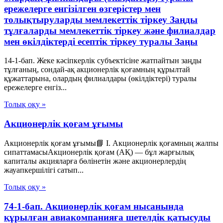
ережелерге енгізілген өзгерістер мен
толықтыруларды мемлекеттік тіркеу Заңды
тұлғаларды мемлекеттік тіркеу және филиалдар
мен өкілдіктерді есептік тіркеу туралы Заңы
14-1-бап. Жеке кәсіпкерлік субъектісіне жатпайтын заңды
тұлғаның, сондай-ақ акционерлік қоғамның құрылтай
құжаттарына, олардың филиалдары (өкілдіктері) туралы
ережелерге енгіз...
Толық оқу »
Акционерлік қоғам ұғымы
Акционерлік қоғам ұғымы📘 I. Акционерлік қоғамның жалпы
сипаттамасыАкционерлік қоғам (АҚ) — бұл жарғылық
капиталы акцияларға бөлінетін және акционерлердің
жауапкершілігі сатып...
Толық оқу »
74-1-бап. Акционерлік қоғам нысанында
құрылған авиакомпанияға шетелдік қатысуды