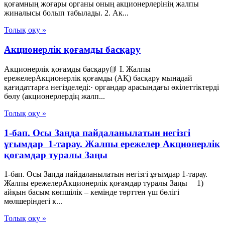
қоғамның жоғары органы оның акционерлерiнiң жалпы
жиналысы болып табылады. 2. Ак...
Толық оқу »
Акционерлік қоғамды басқару
Акционерлік қоғамды басқару📘 I. Жалпы
ережелерАкционерлік қоғамды (АҚ) басқару мынадай
қағидаттарға негізделеді:· органдар арасындағы өкілеттіктерді
бөлу (акционерлердің жалп...
Толық оқу »
1-бап. Осы Заңда пайдаланылатын негізгі
ұғымдар 1-тарау. Жалпы ережелер Акционерлік
қоғамдар туралы Заңы
1-бап. Осы Заңда пайдаланылатын негізгі ұғымдар 1-тарау.
Жалпы ережелерАкционерлік қоғамдар туралы Заңы 1)
айқын басым көпшілік – кемінде төрттен үш бөлігі
мөлшеріндегі к...
Толық оқу »