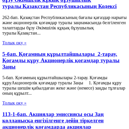
туралы Қазақстан Республикасының Кодексі
262-бап. Қазақстан Республикасының бағалы қағаздар нарығы
және акционерлік қоғамдар туралы заңнамасында белгiленген
талаптарды бұзу Әкімшілік құқық бұзушылық
туралы Қазақстан...
Толық оқу »
5-бап. Қоғамның құрылтайшылары 2-тарау.
Қоғамды құру Акционерлік қоғамдар туралы
Заңы
5-бап. Қоғамның құрылтайшылары 2-тарау. Қоғамды
құруАкционерлік қоғамдар туралы Заңы 1. Қоғамды құру
туралы шешім қабылдаған жеке және (немесе) заңды тұлғалар
оның құрылт...
Толық оқу »
113-1-бап. Акциялар эмиссиясы осы Заң
қолданысқа енгiзiлгенге дейiн тiркелген
акционерлiк қоғамдарда акциялар