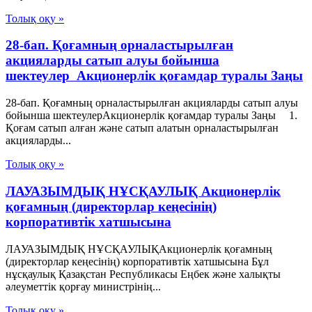
Толық оқу »
28-бап. Қоғамның орналастырылған
акцияларды сатып алуы бойынша
шектеулер Акционерлік қоғамдар туралы Заңы
28-бап. Қоғамның орналастырылған акцияларды сатып алуы
бойынша шектеулерАкционерлік қоғамдар туралы Заңы 1.
Қоғам сатып алған және сатып алатын орналастырылған
акцияларды...
Толық оқу »
ЛАУАЗЫМДЫҚ НҰСҚАУЛЫҚ Акционерлік
қоғамның (директорлар кеңесінің)
корпоративтік хатшысына
ЛАУАЗЫМДЫҚ НҰСҚАУЛЫҚАкционерлік қоғамның
(директорлар кеңесінің) корпоративтік хатшысына Бұл
нұсқаулық Қазақстан Республикасы Еңбек және халықты
әлеуметтік қорғау министрінің...
Толық оқу »