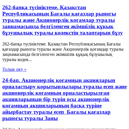
262-бапқа түсініктеме. Қазақстан
Республикасының Бағалы қағаздар рыногы
туралы және Акционерлік қоғамдар туралы
заңнамасында белгіленген әкімшілік құқық
бұзушылық туралы кодекстің талаптарын бұзу
262-бапқа түсініктеме. Қазақстан Республикасының Бағалы
қағаздар рыногы туралы және Акционерлік қоғамдар туралы
заңнамасында белгіленген әкімшілік құқық бұзушылық
туралы кодек...
Толық оқу »
24-бап. Акционерлік қоғамның акцияларын
орналастыру қорытындылары туралы есеп және
акционерлік қоғамның орналастырылған
акцияларының бір түрін осы акционерлік
қоғамның акцияларының басқа түріне
айырбастау туралы есеп Бағалы қағаздар
рыногы туралы Заңы