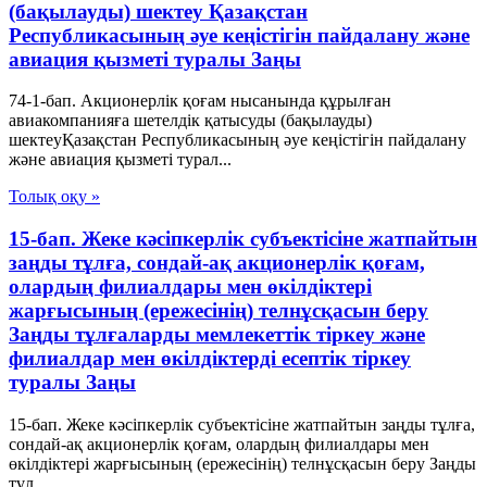
(бақылауды) шектеу Қазақстан
Республикасының әуе кеңістігін пайдалану және
авиация қызметі туралы Заңы
74-1-бап. Акционерлік қоғам нысанында құрылған
авиакомпанияға шетелдік қатысуды (бақылауды)
шектеуҚазақстан Республикасының әуе кеңістігін пайдалану
және авиация қызметі турал...
Толық оқу »
15-бап. Жеке кәсiпкерлiк субъектiсiне жатпайтын
заңды тұлға, сондай-ақ акционерлiк қоғам,
олардың филиалдары мен өкiлдiктерi
жарғысының (ережесiнiң) телнұсқасын беру
Заңды тұлғаларды мемлекеттік тіркеу және
филиалдар мен өкілдіктерді есептік тіркеу
туралы Заңы
15-бап. Жеке кәсiпкерлiк субъектiсiне жатпайтын заңды тұлға,
сондай-ақ акционерлiк қоғам, олардың филиалдары мен
өкiлдiктерi жарғысының (ережесiнiң) телнұсқасын беру Заңды
тұл...