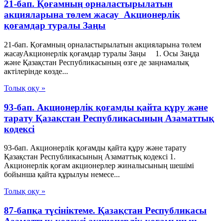
21-бап. Қоғамның орналастырылатын
акцияларына төлем жасау Акционерлік
қоғамдар туралы Заңы
21-бап. Қоғамның орналастырылатын акцияларына төлем
жасауАкционерлік қоғамдар туралы Заңы 1. Осы Заңда
және Қазақстан Республикасының өзге де заңнамалық
актілерінде көзде...
Толық оқу »
93-бап. Акционерлiк қоғамды қайта құру және
тарату Қазақстан Республикасының Азаматтық
кодексi
93-бап. Акционерлiк қоғамды қайта құру және тарату
Қазақстан Республикасының Азаматтық кодексi 1.
Акционерлiк қоғам акционерлер жиналысының шешiмi
бойынша қайта құрылуы немесе...
Толық оқу »
87-бапқа түсініктеме. Қазақстан Республикасы