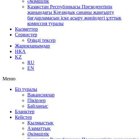
Әкімшілік
Қазақстан Республикасы Президентінің
жанындағы Қоғамдық сананы жаңғырту
бағдарламасын іске асыру жөніндегі ұлттық
комиссия туралы
Қызметтер
Сервистер
Өзіңді тексер
Жарияланымдар
НҚА
KZ
RU
EN
Меню
Біз туралы
Вакансиялар
Пікірлер
Байланыс
Бланктер
Кейстер
Қылмыстық
Азаматтық
Әкімшілік