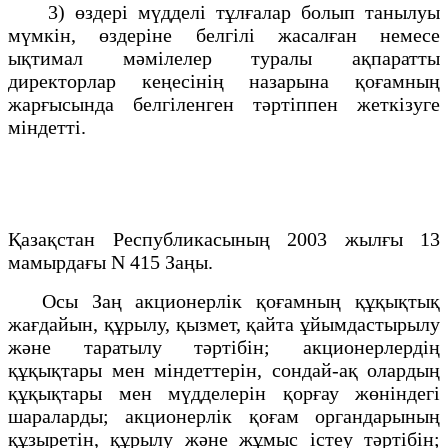
3) өздері мүдделі тұлғалар болып танылуы
мүмкін, өздеріне белгілі жасалған немесе
ықтимал мәмілелер туралы ақпаратты
директорлар кеңесінің назарына қоғамның
жарғысында белгіленген тәртіппен жеткізуге
міндетті.
Қазақстан Республикасының 2003 жылғы 13
мамырдағы N 415 Заңы.
Осы Заң акционерлік қоғамның құқықтық
жағдайын, құрылу, қызмет, қайта ұйымдастырылу
және таратылу тәртібін; акционерлердің
құқықтары мен міндеттерін, сондай-ақ олардың
құқықтары мен мүдделерін қорғау жөніндегі
шараларды; акционерлік қоғам органдарының
құзыретін, құрылу және жұмыс істеу тәртібін;