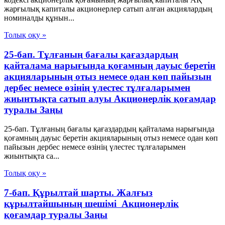
жарғылық капиталы акционерлер сатып алған акциялардың
номиналды құнын...
Толық оқу »
25-бап. Тұлғаның бағалы қағаздардың
қайталама нарығында қоғамның дауыс беретін
акцияларының отыз немесе одан көп пайызын
дербес немесе өзінің үлестес тұлғаларымен
жиынтықта сатып алуы Акционерлік қоғамдар
туралы Заңы
25-бап. Тұлғаның бағалы қағаздардың қайталама нарығында
қоғамның дауыс беретін акцияларының отыз немесе одан көп
пайызын дербес немесе өзінің үлестес тұлғаларымен
жиынтықта са...
Толық оқу »
7-бап. Құрылтай шарты. Жалғыз
құрылтайшының шешімі Акционерлік
қоғамдар туралы Заңы