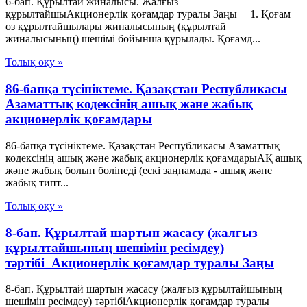
6-бап. Құрылтай жиналысы. Жалғыз
құрылтайшыАкционерлік қоғамдар туралы Заңы 1. Қоғам
өз құрылтайшылары жиналысының (құрылтай
жиналысының) шешімі бойынша құрылады. Қоғамд...
Толық оқу »
86-бапқа түсініктеме. Қазақстан Республикасы
Азаматтық кодексінің ашық және жабық
акционерлік қоғамдары
86-бапқа түсініктеме. Қазақстан Республикасы Азаматтық
кодексінің ашық және жабық акционерлік қоғамдарыАҚ ашық
және жабық болып бөлінеді (ескі заңнамада - ашық және
жабық типт...
Толық оқу »
8-бап. Құрылтай шартын жасасу (жалғыз
құрылтайшының шешімін ресімдеу)
тәртібі Акционерлік қоғамдар туралы Заңы
8-бап. Құрылтай шартын жасасу (жалғыз құрылтайшының
шешімін ресімдеу) тәртібіАкционерлік қоғамдар туралы