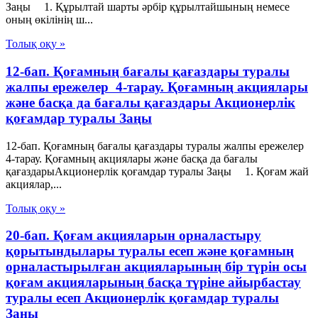
Заңы 1. Құрылтай шарты әрбір құрылтайшының немесе
оның өкілінің ш...
Толық оқу »
12-бап. Қоғамның бағалы қағаздары туралы
жалпы ережелер 4-тарау. Қоғамның акциялары
және басқа да бағалы қағаздары Акционерлік
қоғамдар туралы Заңы
12-бап. Қоғамның бағалы қағаздары туралы жалпы ережелер
4-тарау. Қоғамның акциялары және басқа да бағалы
қағаздарыАкционерлік қоғамдар туралы Заңы 1. Қоғам жай
акциялар,...
Толық оқу »
20-бап. Қоғам акцияларын орналастыру
қорытындылары туралы есеп және қоғамның
орналастырылған акцияларының бір түрін осы
қоғам акцияларының басқа түріне айырбастау
туралы есеп Акционерлік қоғамдар туралы
Заңы