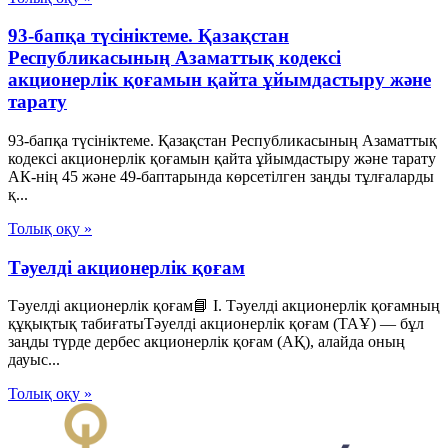
93-бапқа түсініктеме. Қазақстан
Республикасының Азаматтық кодексі
акционерлік қоғамын қайта ұйымдастыру және
тарату
93-бапқа түсініктеме. Қазақстан Республикасының Азаматтық
кодексі акционерлік қоғамын қайта ұйымдастыру және тарату
АК-нің 45 және 49-баптарында көрсетілген заңды тұлғаларды
қ...
Толық оқу »
Тәуелді акционерлік қоғам
Тәуелді акционерлік қоғам📘 I. Тәуелді акционерлік қоғамның
құқықтық табиғатыТәуелді акционерлік қоғам (ТАҰ) — бұл
заңды түрде дербес акционерлік қоғам (АҚ), алайда оның
дауыс...
Толық оқу »