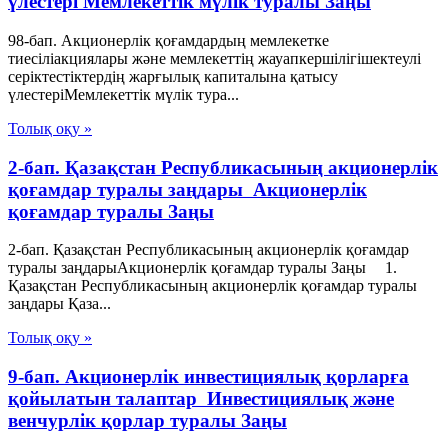
үлестерi Мемлекеттік мүлік туралы Заңы
98-бап. Акционерлік қоғамдардың мемлекетке
тиесiлiакциялары және мемлекеттiң жауапкершiлiгiшектеулi
серiктестiктердiң жарғылық капиталына қатысу
үлестерiМемлекеттік мүлік тура...
Толық оқу »
2-бап. Қазақстан Республикасының акционерлік
қоғамдар туралы заңдары Акционерлік
қоғамдар туралы Заңы
2-бап. Қазақстан Республикасының акционерлік қоғамдар
туралы заңдарыАкционерлік қоғамдар туралы Заңы 1.
Қазақстан Республикасының акционерлік қоғамдар туралы
заңдары Қаза...
Толық оқу »
9-бап. Акционерлiк инвестициялық қорларға
қойылатын талаптар Инвестициялық және
венчурлік қорлар туралы Заңы