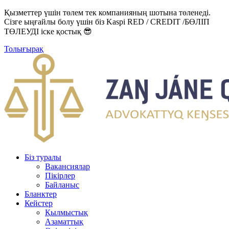
Қызметтер үшін төлем тек компанияның шотына төленеді.
Сізге ыңғайлы болу үшін біз Kaspi RED / CREDIT /БӨЛІП
ТӨЛЕУДІ іске қостық 😎
Толығырақ
Біз туралы
Вакансиялар
Пікірлер
Байланыс
Бланктер
Кейстер
Қылмыстық
Азаматтық