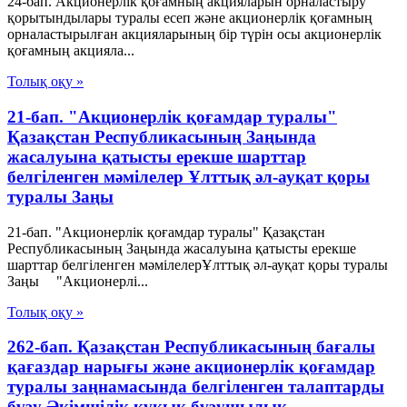
24-бап. Акционерлік қоғамның акцияларын орналастыру
қорытындылары туралы есеп және акционерлік қоғамның
орналастырылған акцияларының бір түрін осы акционерлік
қоғамның акцияла...
Толық оқу »
21-бап. "Акционерлік қоғамдар туралы"
Қазақстан Республикасының Заңында
жасалуына қатысты ерекше шарттар
белгіленген мәмілелер Ұлттық әл-ауқат қоры
туралы Заңы
21-бап. "Акционерлік қоғамдар туралы" Қазақстан
Республикасының Заңында жасалуына қатысты ерекше
шарттар белгіленген мәмілелерҰлттық әл-ауқат қоры туралы
Заңы "Акционерлі...
Толық оқу »
262-бап. Қазақстан Республикасының бағалы
қағаздар нарығы және акционерлік қоғамдар
туралы заңнамасында белгiленген талаптарды
бұзу Әкімшілік құқық бұзушылық