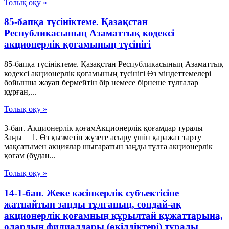
Толық оқу »
85-бапқа түсініктеме. Қазақстан
Республикасының Азаматтық кодексі
акционерлік қоғамының түсінігі
85-бапқа түсініктеме. Қазақстан Республикасының Азаматтық
кодексі акционерлік қоғамының түсінігі Өз міндеттемелері
бойынша жауап бермейтін бір немесе бірнеше тұлғалар
құрған,...
Толық оқу »
3-бап. Акционерлік қоғамАкционерлік қоғамдар туралы
Заңы 1. Өз қызметін жүзеге асыру үшін қаражат тарту
мақсатымен акциялар шығаратын заңды тұлға акционерлік
қоғам (бұдан...
Толық оқу »
14-1-бап. Жеке кәсіпкерлік субъектісіне
жатпайтын заңды тұлғаның, сондай-ақ
акционерлік қоғамның құрылтай құжаттарына,
олардың филиалдары (өкілдіктері) туралы