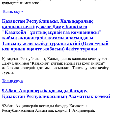
құқықтарын мемлеке...
Толық оқу »
Қазақстан Республикасы, Халықаралық
қалпына келтіру және Даму Банкі мен
"Қазақойл" ұлттық мұнай газ компаниясы"
жабық акционерлік қоғамы арасындағы
Тапсыру және келісу туралы актіні (Өзен мұнай
кен орнын оңалту жобасын) бекіту туралы
Қазақстан Республикасы, Халықаралық қалпына келтіру және
Даму Банкі мен "Қазақойл" ұлттық мұнай газ компаниясы"
жабық акционерлік қоғамы арасындағы Тапсыру және келісу
туралы...
Толық оқу »
92-бап. Акционерлiк қоғамды басқару
Қазақстан Республикасының Азаматтық кодексi
92-бап. Акционерлiк қоғамды басқару Қазақстан
Республикасының Азаматтық кодексi 1. Акционерлiк