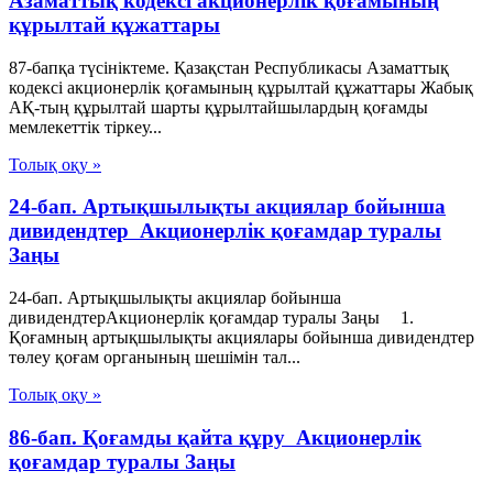
Азаматтық кодексі акционерлік қоғамының
құрылтай құжаттары
87-бапқа түсініктеме. Қазақстан Республикасы Азаматтық
кодексі акционерлік қоғамының құрылтай құжаттары Жабық
АҚ-тың құрылтай шарты құрылтайшылардың қоғамды
мемлекеттік тіркеу...
Толық оқу »
24-бап. Артықшылықты акциялар бойынша
дивидендтер Акционерлік қоғамдар туралы
Заңы
24-бап. Артықшылықты акциялар бойынша
дивидендтерАкционерлік қоғамдар туралы Заңы 1.
Қоғамның артықшылықты акциялары бойынша дивидендтер
төлеу қоғам органының шешімін тал...
Толық оқу »
86-бап. Қоғамды қайта құру Акционерлік
қоғамдар туралы Заңы