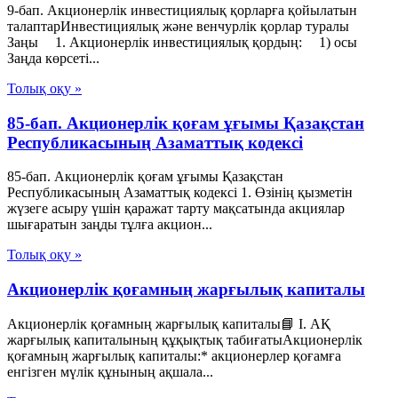
9-бап. Акционерлiк инвестициялық қорларға қойылатын
талаптарИнвестициялық және венчурлік қорлар туралы
Заңы 1. Акционерлiк инвестициялық қордың: 1) осы
Заңда көрсетi...
Толық оқу »
85-бап. Акционерлiк қоғам ұғымы Қазақстан
Республикасының Азаматтық кодексi
85-бап. Акционерлiк қоғам ұғымы Қазақстан
Республикасының Азаматтық кодексi 1. Өзiнiң қызметiн
жүзеге асыру үшiн қаражат тарту мақсатында акциялар
шығаратын заңды тұлға акцион...
Толық оқу »
Акционерлік қоғамның жарғылық капиталы
Акционерлік қоғамның жарғылық капиталы📘 I. АҚ
жарғылық капиталының құқықтық табиғатыАкционерлік
қоғамның жарғылық капиталы:* акционерлер қоғамға
енгізген мүлік құнының ақшала...