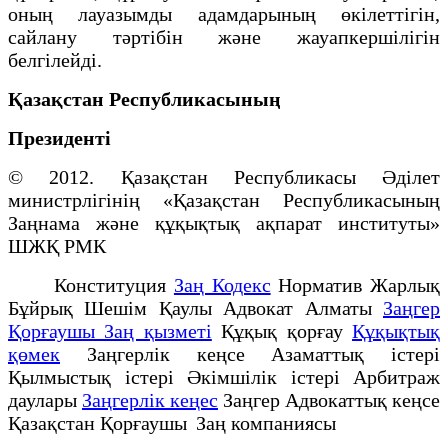
оның лауазымды адамдарының өкілеттігін,
сайлану тәртібін және жауапкершілігін
белгілейді.
Қазақстан Республикасының
Президенті
© 2012. Қазақстан Республикасы Әділет
министрлігінің «Қазақстан Республикасының
Заңнама және құқықтық ақпарат институты»
ШЖҚ РМК
Конституция
Заң Кодекс
Норматив Жарлық
Бұйрық Шешім Қаулы Адвокат Алматы
Заңгер
Қорғаушы Заң қызметі
Құқық қорғау
Құқықтық
қөмек
Заңгерлік кеңсе Азаматтық істері
Қылмыстық істері Әкімшілік істері Арбитраж
даулары
Заңгерлік кеңес
Заңгер Адвокаттық кеңсе
Қазақстан Қорғаушы Заң компаниясы