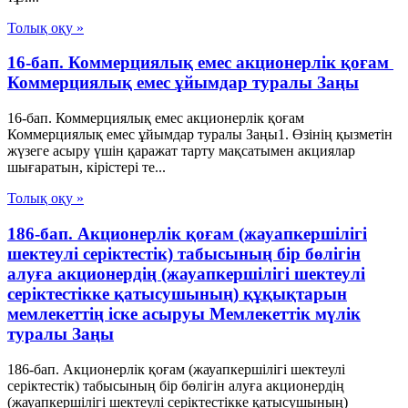
Толық оқу »
16-бап. Коммерциялық емес акционерлiк қоғам
Коммерциялық емес ұйымдар туралы Заңы
16-бап. Коммерциялық емес акционерлiк қоғам
Коммерциялық емес ұйымдар туралы Заңы1. Өзiнiң қызметiн
жүзеге асыру үшiн қаражат тарту мақсатымен акциялар
шығаратын, кiрiстерi те...
Толық оқу »
186-бап. Акционерлік қоғам (жауапкершілігі
шектеулі серіктестік) табысының бір бөлігін
алуға акционердің (жауапкершілігі шектеулі
серіктестікке қатысушының) құқықтарын
мемлекеттің іске асыруы Мемлекеттік мүлік
туралы Заңы
186-бап. Акционерлік қоғам (жауапкершілігі шектеулі
серіктестік) табысының бір бөлігін алуға акционердің
(жауапкершілігі шектеулі серіктестікке қатысушының)