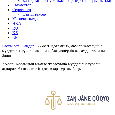
Қазақстан Республикасы Президентінің жанындағы 
Қызметтер
Сервистер
Өзіңді тексер
Жарияланымдар
НҚА
RU
KZ
EN
Басты бет
/
Заңдар
/
72-бап. Қоғамның мәміле жасасуына
мүдделілік туралы ақпарат Акционерлік қоғамдар туралы
Заңы
72-бап. Қоғамның мәміле жасасуына мүдделілік туралы
ақпарат Акционерлік қоғамдар туралы Заңы