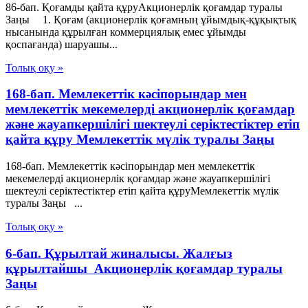
86-бап. Қоғамды қайта құруАкционерлік қоғамдар туралы
Заңы 1. Қоғам (акционерлiк қоғамның ұйымдық-құқықтық
нысанында құрылған коммерциялық емес ұйымды
қоспағанда) шаруашы...
Толық оқу »
168-бап. Мемлекеттік кәсіпорындар мен
мемлекеттік мекемелерді акционерлік қоғамдар
және жауапкершілігі шектеулі серіктестіктер етіп
қайта құру Мемлекеттік мүлік туралы Заңы
168-бап. Мемлекеттік кәсіпорындар мен мемлекеттік
мекемелерді акционерлік қоғамдар және жауапкершілігі
шектеулі серіктестіктер етіп қайта құруМемлекеттік мүлік
туралы Заңы ...
Толық оқу »
6-бап. Құрылтай жиналысы. Жалғыз
құрылтайшы Акционерлік қоғамдар туралы
Заңы