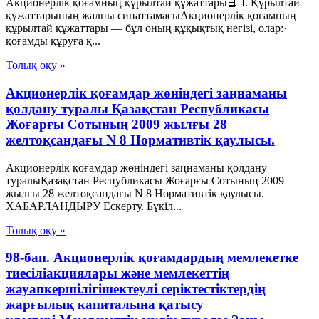
Акционерлік қоғамның құрылтай құжаттары📘 I. Құрылтай
құжаттарының жалпы сипаттамасыАкционерлік қоғамның
құрылтай құжаттары — бұл оның құқықтық негізі, олар:·
қоғамды құруға қ...
Толық оқу »
Акционерлік қоғамдар жөніндегі заңнаманы
қолдану туралы Қазақстан Республикасы
Жоғарғы Сотының 2009 жылғы 28
желтоқсандағы N 8 Нормативтік қаулысы.
Акционерлік қоғамдар жөніндегі заңнаманы қолдану
туралыҚазақстан Республикасы Жоғарғы Сотының 2009
жылғы 28 желтоқсандағы N 8 Нормативтік қаулысы.
ХАБАРЛАНДЫРУ Ескерту. Бүкіл...
Толық оқу »
98-бап. Акционерлік қоғамдардың мемлекетке
тиесiлiакциялары және мемлекеттiң
жауапкершiлiгiшектеулi серiктестiктердiң
жарғылық капиталына қатысу