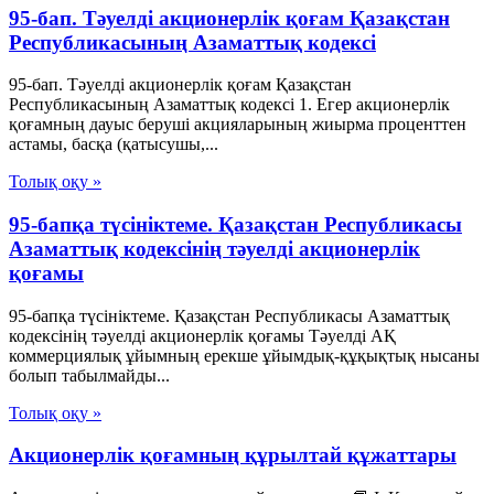
95-бап. Тәуелдi акционерлiк қоғам Қазақстан
Республикасының Азаматтық кодексi
95-бап. Тәуелдi акционерлiк қоғам Қазақстан
Республикасының Азаматтық кодексi 1. Егер акционерлiк
қоғамның дауыс берушi акцияларының жиырма проценттен
астамы, басқа (қатысушы,...
Толық оқу »
95-бапқа түсініктеме. Қазақстан Республикасы
Азаматтық кодексінің тәуелді акционерлік
қоғамы
95-бапқа түсініктеме. Қазақстан Республикасы Азаматтық
кодексінің тәуелді акционерлік қоғамы Тәуелді АҚ
коммерциялық ұйымның ерекше ұйымдық-құқықтық нысаны
болып табылмайды...
Толық оқу »
Акционерлік қоғамның құрылтай құжаттары