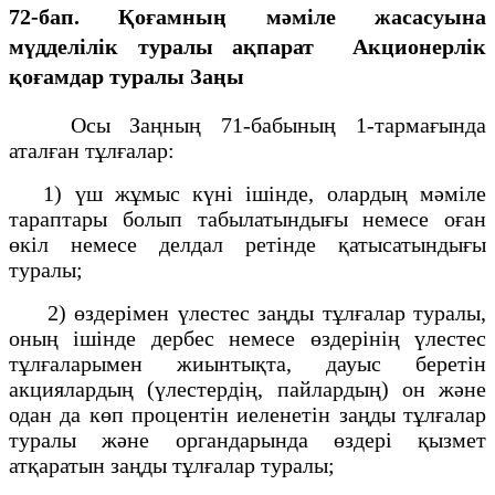
72-бап. Қоғамның мәміле жасасуына
мүдделілік туралы ақпарат
Акционерлік
қоғамдар туралы Заңы
Осы Заңның 71-бабының 1-тармағында
аталған тұлғалар:
1) үш жұмыс күні ішінде, олардың мәмiле
тараптары болып табылатындығы немесе оған
өкiл немесе делдал ретiнде қатысатындығы
туралы;
2) өздерімен үлестес заңды тұлғалар туралы,
оның ішінде дербес немесе өздерінің үлестес
тұлғаларымен жиынтықта, дауыс беретін
акциялардың (үлестердің, пайлардың) он және
одан да көп процентін иеленетін заңды тұлғалар
туралы және органдарында өздері қызмет
атқаратын заңды тұлғалар туралы;