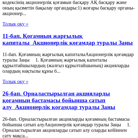
кодексінің акционерлік қоғамын басқару АҚ басқару және
оның қызметін бақылау органдары:1) жоғары басқару органы-
акционер...
Толық оқу »
11-бап. Қоғамның жарғылық
капиталы Акционерлік қоғамдар туралы Заңы
11-бап. Қоғамның жарғылық капиталыАкционерлік қоғамдар
туралы Заңы 1. Қоғамның жарғылық капиталы
құрылтайшылардың (жалғыз құрылтайшының) акцияларды
олардың нақтылы құны б...
Толық оқу »
26-бап. Орналастырылған акцияларды
қоғамның бастамасы бойынша сатып
алу Акционерлік қоғамдар туралы Заңы
26-бап. Орналастырылған акцияларды қоғамның бастамасы
бойынша сатып алуАкционерлік қоғамдар туралы Заңы 1.
Орналастырылған акцияларды сатып алу оларды кейіннен
сату мақса...