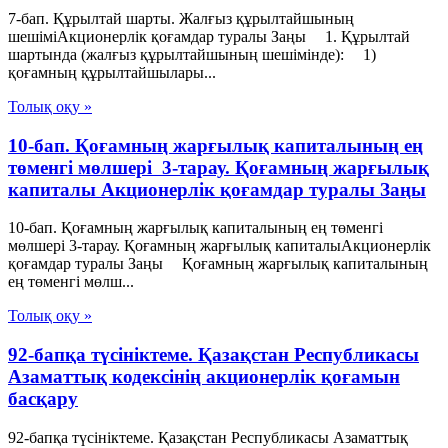
7-бап. Құрылтай шарты. Жалғыз құрылтайшының
шешіміАкционерлік қоғамдар туралы Заңы 1. Құрылтай
шартында (жалғыз құрылтайшының шешімінде): 1)
қоғамның құрылтайшылары...
Толық оқу »
10-бап. Қоғамның жарғылық капиталының ең
төменгі мөлшері 3-тарау. Қоғамның жарғылық
капиталы Акционерлік қоғамдар туралы Заңы
10-бап. Қоғамның жарғылық капиталының ең төменгі
мөлшері 3-тарау. Қоғамның жарғылық капиталыАкционерлік
қоғамдар туралы Заңы Қоғамның жарғылық капиталының
ең төменгі мөлш...
Толық оқу »
92-бапқа түсініктеме. Қазақстан Республикасы
Азаматтық кодексінің акционерлік қоғамын
басқару
92-бапқа түсініктеме. Қазақстан Республикасы Азаматтық