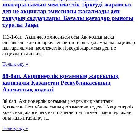
шығарылымын мемлекеттiк тiркеудi жарамсыз
деп не акциялар эмиссиясы жасалмады деп
танудың салдарлары Бағалы қағаздар рыногы
туралы Заңы
113-1-бап. Акциялар эмиссиясы осы Заң қолданысқа
енгiзiлгенге дейiн тiркелген акционерлiк қоғамдарда акциялар
шығарылымын мемлекеттiк тiркеудi жарамсыз деп не
акциялар эмиссия...
Толық оқу »
88-бап. Акционерлiк қоғамның жарғылық
капиталы Қазақстан Республикасының
Азаматтық кодексi
88-бап. Акционерлiк қоғамның жарғылық капиталы
Қазақстан Республикасының Азаматтық кодексi Акционерлiк
қоғамның жарғылық капиталының ең төменгi мөлшерi және
оны қалыптастыру т...
Толық оқу »