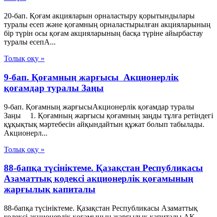
20-бап. Қоғам акцияларын орналастыру қорытындылары
туралы есеп және қоғамның орналастырылған акцияларының
бір түрін осы қоғам акцияларының басқа түріне айырбастау
туралы есепА...
Толық оқу »
9-бап. Қоғамның жарғысы Акционерлік
қоғамдар туралы Заңы
9-бап. Қоғамның жарғысыАкционерлік қоғамдар туралы
Заңы 1. Қоғамның жарғысы қоғамның заңды тұлға ретіндегі
құқықтық мәртебесін айқындайтын құжат болып табылады.
Акционерл...
Толық оқу »
88-бапқа түсініктеме. Қазақстан Республикасы
Азаматтық кодексі акционерлік қоғамының
жарғылық капиталы
88-бапқа түсініктеме. Қазақстан Республикасы Азаматтық
кодексі акционерлік қоғамының жарғылық капиталы АҚ