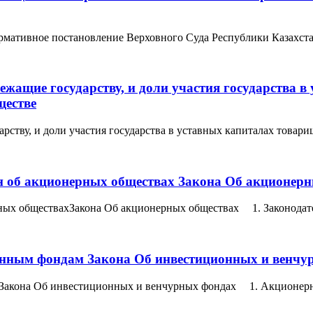
тивное постановление Верховного Суда Республики Казахстан от
жащие государству, и доли участия государства в
ществе
ству, и доли участия государства в уставных капиталах товари
ан об акционерных обществах Закона Об акционер
рных обществахЗакона Об акционерных обществах 1. Законодате
онным фондам Закона Об инвестиционных и венчу
мЗакона Об инвестиционных и венчурных фондах 1. Акционерн