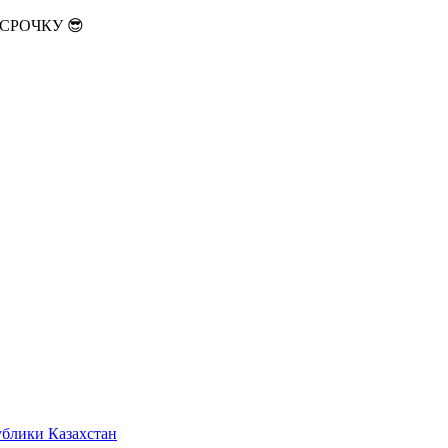
АССРОЧКУ 😎
ублики Казахстан