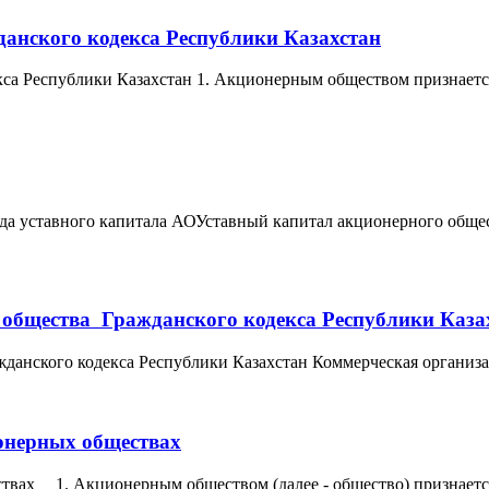
данского кодекса Республики Казахстан
екса Республики Казахстан 1. Акционерным обществом признает
ода уставного капитала АОУставный капитал акционерного обще
 общества Гражданского кодекса Республики Каза
данского кодекса Республики Казахстан Коммерческая организац
онерных обществах
твах 1. Акционерным обществом (далее - общество) признается