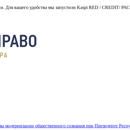
нии. Для вашего удобства мы запустили Kaspi RED / CREDIT/ Р
ы модернизации общественного сознания при Президенте Респ