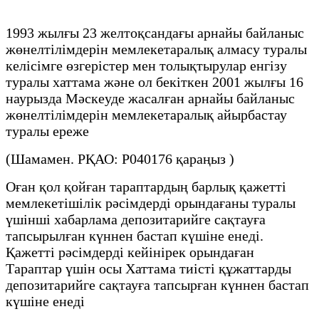
1993 жылғы 23 желтоқсандағы арнайы байланыс
жөнелтілімдерін мемлекетаралық алмасу туралы
келісімге өзгерістер мен толықтырулар енгізу
туралы хаттама және ол бекіткен 2001 жылғы 16
наурызда Мәскеуде жасалған арнайы байланыс
жөнелтілімдерін мемлекетаралық айырбастау
туралы ереже
(Шамамен. РҚАО: P040176 қараңыз )
Оған қол қойған тараптардың барлық қажетті
мемлекетішілік рәсімдерді орындағаны туралы
үшінші хабарлама депозитарийге сақтауға
тапсырылған күннен бастап күшіне енеді.
Қажетті рәсімдерді кейінірек орындаған
Тараптар үшін осы Хаттама тиісті құжаттарды
депозитарийге сақтауға тапсырған күннен бастап
күшіне енеді