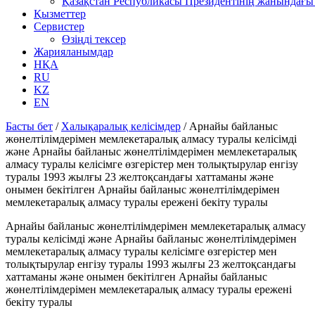
Қазақстан Республикасы Президентінің жанындағы 
Қызметтер
Сервистер
Өзіңді тексер
Жарияланымдар
НҚА
RU
KZ
EN
Басты бет
/
Халықаралық келісімдер
/
Арнайы байланыс
жөнелтілімдерімен мемлекетаралық алмасу туралы келісімді
және Арнайы байланыс жөнелтілімдерімен мемлекетаралық
алмасу туралы келісімге өзгерістер мен толықтырулар енгізу
туралы 1993 жылғы 23 желтоқсандағы хаттаманы және
онымен бекітілген Арнайы байланыс жөнелтілімдерімен
мемлекетаралық алмасу туралы ережені бекіту туралы
Арнайы байланыс жөнелтілімдерімен мемлекетаралық алмасу
туралы келісімді және Арнайы байланыс жөнелтілімдерімен
мемлекетаралық алмасу туралы келісімге өзгерістер мен
толықтырулар енгізу туралы 1993 жылғы 23 желтоқсандағы
хаттаманы және онымен бекітілген Арнайы байланыс
жөнелтілімдерімен мемлекетаралық алмасу туралы ережені
бекіту туралы