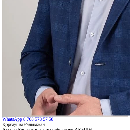
WhatsApp
8 708 578 57 58
Қорғаушы Ғалымжан
Ақылы Кеңес және заңгерлік көмек АҚЫЛЫ