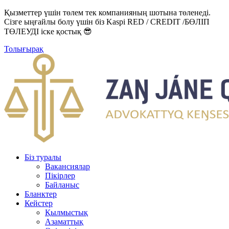
Қызметтер үшін төлем тек компанияның шотына төленеді.
Сізге ыңғайлы болу үшін біз Kaspi RED / CREDIT /БӨЛІП
ТӨЛЕУДІ іске қостық 😎
Толығырақ
Біз туралы
Вакансиялар
Пікірлер
Байланыс
Бланктер
Кейстер
Қылмыстық
Азаматтық