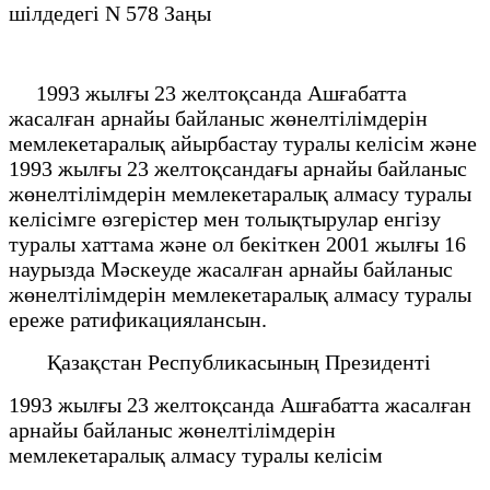
шілдедегі N 578 Заңы
1993 жылғы 23 желтоқсанда Ашғабатта
жасалған арнайы байланыс жөнелтілімдерін
мемлекетаралық айырбастау туралы келісім және
1993 жылғы 23 желтоқсандағы арнайы байланыс
жөнелтілімдерін мемлекетаралық алмасу туралы
келісімге өзгерістер мен толықтырулар енгізу
туралы хаттама және ол бекіткен 2001 жылғы 16
наурызда Мәскеуде жасалған арнайы байланыс
жөнелтілімдерін мемлекетаралық алмасу туралы
ереже ратификациялансын.
Қазақстан Республикасының Президенті
1993 жылғы 23 желтоқсанда Ашғабатта жасалған
арнайы байланыс жөнелтілімдерін
мемлекетаралық алмасу туралы келісім