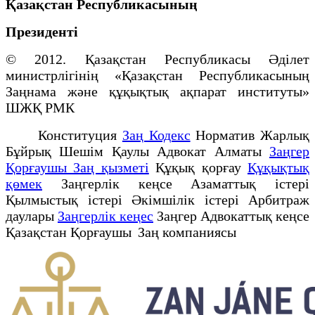
Қазақстан Республикасының
Президенті
© 2012. Қазақстан Республикасы Әділет
министрлігінің «Қазақстан Республикасының
Заңнама және құқықтық ақпарат институты»
ШЖҚ РМК
Конституция
Заң Кодекс
Норматив Жарлық
Бұйрық Шешім Қаулы Адвокат Алматы
Заңгер
Қорғаушы Заң қызметі
Құқық қорғау
Құқықтық
қөмек
Заңгерлік кеңсе Азаматтық істері
Қылмыстық істері Әкімшілік істері Арбитраж
даулары
Заңгерлік кеңес
Заңгер Адвокаттық кеңсе
Қазақстан Қорғаушы Заң компаниясы