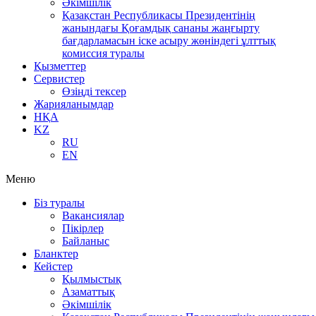
Әкімшілік
Қазақстан Республикасы Президентінің
жанындағы Қоғамдық сананы жаңғырту
бағдарламасын іске асыру жөніндегі ұлттық
комиссия туралы
Қызметтер
Сервистер
Өзіңді тексер
Жарияланымдар
НҚА
KZ
RU
EN
Меню
Біз туралы
Вакансиялар
Пікірлер
Байланыс
Бланктер
Кейстер
Қылмыстық
Азаматтық
Әкімшілік