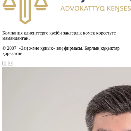
Компания клиенттерге кәсіби заңгерлік көмек көрсетуге
маманданған.
© 2007. «Заң және құқық» заң фирмасы. Барлық құқықтар
қорғалған.