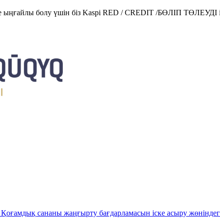
е ыңғайлы болу үшін біз Kaspi RED / CREDIT /БӨЛІП ТӨЛЕУДІ і
Қоғамдық сананы жаңғырту бағдарламасын іске асыру жөніндег