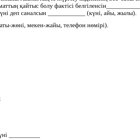
маттың қайтыс болу фактісі белгіленсін__________
күні деп саналсын ____________ (күні, айы, жылы).
аты-жөні, мекен-жайы, телефон нөмірі).
;
күні __________