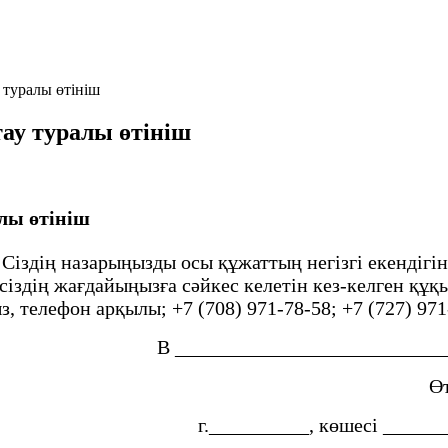
 туралы өтініш
ау туралы өтініш
лы өтініш
 Сіздің назарыңызды осы құжаттың негізгі екендіг
р сіздің жағдайыңызға сәйкес келетін кез-келген қ
з, телефон арқылы; +7 (708) 971-78-58; +7 (727) 971
В __________________________
Өт
г.__________, көшесі ____