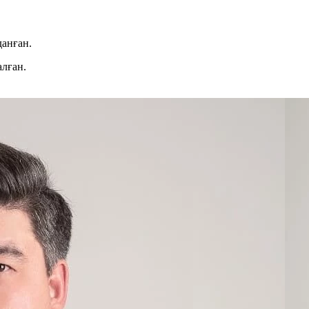
данған.
алған.