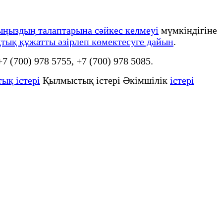
ыңыздың талаптарына сәйкес келмеуі
мүмкіндігіне
тық құжатты әзірлеп көмектесуге дайын
.
 +7 (700) 978 5755, +7 (700) 978 5085.
ық істері
Қылмыстық істері Әкімшілік
істері