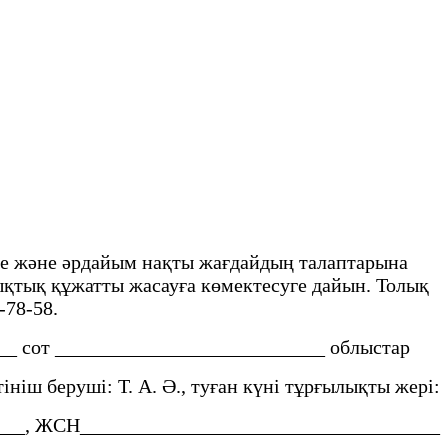
іне және әрдайым нақты жағдайдың талаптарына
ұқықтық құжатты жасауға көмектесуге дайын. Толық
-78-58.
___ сот ___________________________ облыстар
ініш беруші: Т. А. Ә., туған күні тұрғылықты жері:
_____, ЖСН____________________________________