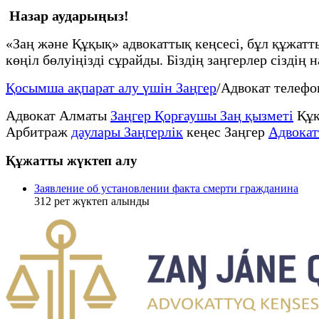
Назар аударыңыз!
«Заң және Құқық» адвокаттық кеңсесі, бұл құжат
көңіл бөлуіңізді сұрайды. Біздің заңгерлер сіздің
Қосымша ақпарат алу үшін Заңгер
/Адвокат телеф
Адвокат Алматы
Заңгер Қорғаушы Заң қызметі
Құқ
Арбитраж
даулары Заңгерлік
кеңес Заңгер
Адвокат
Құжатты жүктеп алу
Заявление об установлении факта смерти гражданина
312
рет жүктеп алынды