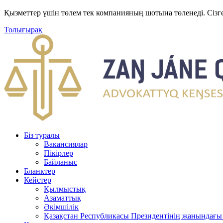
Қызметтер үшін төлем тек компанияның шотына төленеді. Сізг
Толығырақ
Біз туралы
Вакансиялар
Пікірлер
Байланыс
Бланктер
Кейстер
Қылмыстық
Азаматтық
Әкімшілік
Қазақстан Республикасы Президентінің жанындағы 