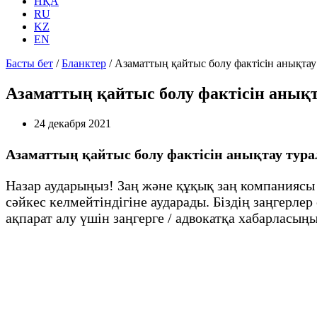
НҚА
RU
KZ
EN
Басты бет
/
Бланктер
/
Азаматтың қайтыс болу фактісін анықтау
Азаматтың қайтыс болу фактісін анықт
24 декабря 2021
Азаматтың қайтыс болу фактісін анықтау тура
Назар аударыңыз! Заң және құқық заң компаниясы
сәйкес келмейтіндігіне аударады. Біздің заңгерле
ақпарат алу үшін заңгерге / адвокатқа хабарласыңы