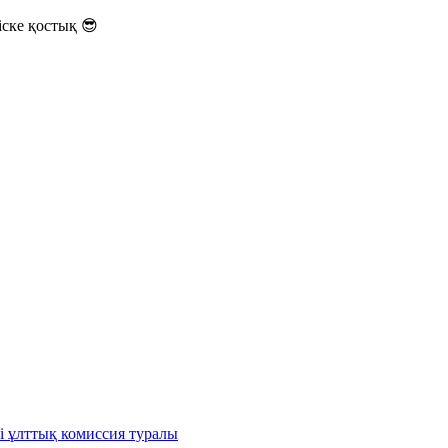
ске қостық 😎
і ұлттық комиссия туралы