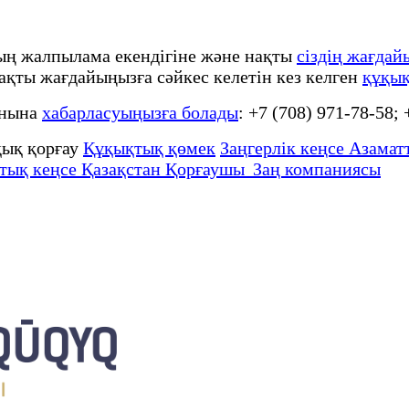
тың жалпылама екендігіне және нақты
сіздің жағдай
 нақты жағдайыңызға сәйкес келетін кез келген
құқық
онына
хабарласуыңызға болады
: +7 (708) 971-78-58;
ық қорғау
Құқықтық қөмек
Заңгерлік кеңсе Азаматт
тық кеңсе Қазақстан Қорғаушы Заң компаниясы