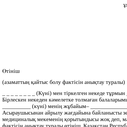
ұ
Өтініш
(азаматтың қайтыс болу фактісін анықтау туралы)
_ _ _ _ _ _ _ _ (Күні) мен тіркелген некеде тұрмы
Бірлескен некеден кәмелетке толмаған балаларымыз 
__________ (күні) менің жұбайым– ______________
Асыраушысынан айрылу жағдайына байланысты зей
медициналық мекеменің қорытындысы жоқ деп, мағ
фактісін анықтау туралы өтініш, Қазақстан Респуб