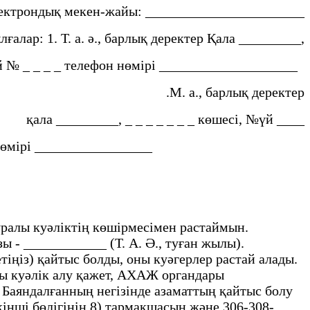
лектрондық мекен-жайы: _______________________
ғалар: 1. Т. а. ә., барлық деректер Қала _________,
й № _ _ _ _ телефон нөмірі ____________________
.М. а., барлық деректер
қала _________, _ _ _ _ _ _ _ көшесі, №үй ____
он нөмірі _________________
 туралы куәліктің көшірмесімен растаймын.
ы - ____________ (Т. А. Ә., туған жылы).
іңіз) қайтыс болды, оны куәгерлер растай алады.
ы куәлік алу қажет, АХАЖ органдары
 Баяндалғанның негізінде азаматтың қайтыс болу
кінші бөлігінің 8) тармақшасын және 306-308-