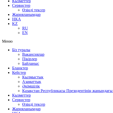
Қызметтер
Сервистер
Өзіңді тексер
Жарияланымдар
НҚА
KZ
RU
EN
Меню
Біз туралы
Вакансиялар
Пікірлер
Байланыс
Бланктер
Кейстер
Қылмыстық
Азаматтық
Әкімшілік
Қазақстан Республикасы Президентінің жанындағы 
Қызметтер
Сервистер
Өзіңді тексер
Жарияланымдар