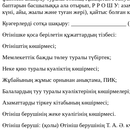
баптарын басшылыққа ала отырып, Р Р О Ш У: аза
күні, айы, жылы және туған жері), қайтыс болған 
Куәгерлерді сотқа шақыру: ___________________ (
Өтінішке қоса берілетін құжаттардың тізбесі:
Өтініштің көшірмесі;
Мемлекеттік бажды төлеу туралы түбіртек;
Неке қию туралы куәліктің көшірмесі;
Жұбайының жұмыс орнынан анықтама, ПИК;
Балалардың туу туралы куәліктерінің көшірмелері
Азаматтарды тіркеу кітабының көшірмесі;
Өтініш берушінің жеке куәлігінің көшірмесі.
Өтініш беруші: (қолы) Өтініш берушінің Т. А. Ә. 