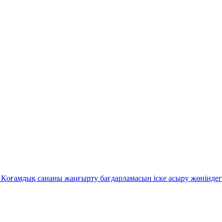
Қоғамдық сананы жаңғырту бағдарламасын іске асыру жөніндег