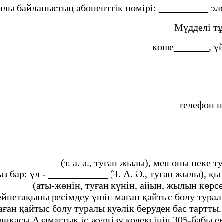
ялы байланыстың абоненттік нөмірі: __________ э
Мүдделі тұл
көше_______, ү
телеф
н ____________ (т. а. ә., туған жылы), мен оны неке
бар: ұл - ____________ (Т. А. Ә., туған жылы), қыз
_____ (аты-жөнін, туған күнін, айын, жылын көрсет
нетақыны ресімдеу үшін маған қайтыс болу турал
ан қайтыс болу туралы куәлік беруден бас тартты.
ликасы Азаматтық іс жүргізу кодексінің 305-бабы е