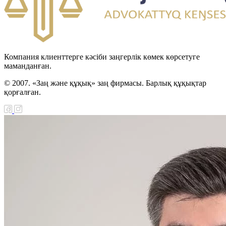
Компания клиенттерге кәсіби заңгерлік көмек көрсетуге
маманданған.
© 2007. «Заң және құқық» заң фирмасы. Барлық құқықтар
қорғалған.