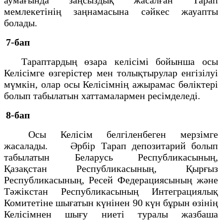
аумағында заңсыздық жасалған Тарап
мемлекетiнiң заңнамасына сәйкес жауапты
болады.
7-бап
Тараптардың өзара келiсiмi бойынша осы
Келiсiмге өзгерiстер мен толықтырулар енгiзiлуi
мүмкiн, олар осы Келiсiмнiң ажырамас бөлiктерi
болып табылатын хаттамалармен ресiмделедi.
8-бап
Осы Келiсiм белгiленбеген мерзiмге
жасалады. Әрбiр Тарап депозитарий болып
табылатын Беларусь Республикасының,
Қазақстан Республикасының, Қырғыз
Республикасының, Ресей Федерациясының және
Тәжiкстан Республикасының Интеграциялық
Комитетiне шығатын күнiнен 90 күн бұрын өзiнiң
Келiсiмнен шығу ниетi туралы жазбаша