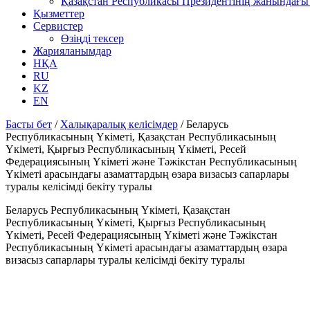
Қазақстан Республикасы Президентінің жанындағы 
Қызметтер
Сервистер
Өзіңді тексер
Жарияланымдар
НҚА
RU
KZ
EN
Басты бет
/
Халықаралық келісімдер
/
Беларусь
Республикасының Үкіметі, Қазақстан Республикасының
Үкіметі, Қырғыз Республикасының Үкіметі, Ресей
Федерациясының Үкіметі және Тәжікстан Республикасының
Үкіметі арасындағы азаматтардың өзара визасыз сапарлары
туралы келісімді бекіту туралы
Беларусь Республикасының Үкіметі, Қазақстан
Республикасының Үкіметі, Қырғыз Республикасының
Үкіметі, Ресей Федерациясының Үкіметі және Тәжікстан
Республикасының Үкіметі арасындағы азаматтардың өзара
визасыз сапарлары туралы келісімді бекіту туралы