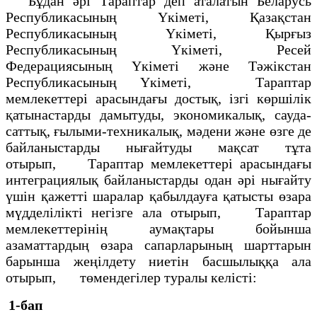
Бұдан әрi Тараптар деп аталатын Беларусь
Республикасының Yкiметi, Қазақстан
Республикасының Yкiметi, Қырғыз
Республикасының Yкiметi, Ресей
Федерациясының Yкiметi және Тәжiкстан
Республикасының Yкiметi, Тараптар
мемлекеттерi арасындағы достық, ізгi көршiлiк
қатынастарды дамытуды, экономикалық, сауда-
саттық, ғылыми-техникалық, мәдени және өзге де
байланыстарды нығайтуды мақсат тұта
отырып, Тараптар мемлекеттерi арасындағы
интеграциялық байланыстарды одан әрi нығайту
үшiн қажеттi шаралар қабылдауға қатысты өзара
мүдделiлiктi негiзге ала отырып, Тараптар
мемлекеттерiнiң аумақтары бойынша
азаматтардың өзара сапарларының шарттарын
барынша жеңiлдету ниетiн басшылыққа ала
отырып, төмендегiлер туралы келiстi:
1-бап