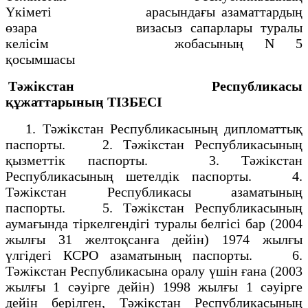
Yкiметi арасындағы азаматтардың
өзара визасыз сапарлары туралы
келiсiм жобасының N 5
қосымшасы
Тәжiкстан Республикасы
құжаттарының
ТIЗБЕСI
1. Тәжiкстан Республикасының дипломаттық
паспорты. 2. Тәжiкстан Республикасының
қызметтiк паспорты. 3. Тәжiкстан
Республикасының шетелдiк паспорты. 4.
Тәжiкстан Республикасы азаматының
паспорты. 5. Тәжiкстан Республикасының
аумағында тiркелгендiгi туралы белгiсi бар (2004
жылғы 31 желтоқсанға дейiн) 1974 жылғы
үлгiдегi КСРО азаматының паспорты. 6.
Тәжiкстан Республикасына оралу үшiн ғана (2003
жылғы 1 сәуiрге дейiн) 1998 жылғы 1 сәуiрге
дейiн берiлген, Тәжiкстан Республикасының