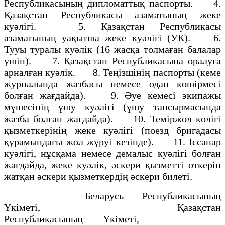
Республикасының дипломаттық паспорты. 4.
Қазақстан Республикасы азаматының жеке
куәлiгi. 5. Қазақстан Республикасы
азаматының уақытша жеке куәлiгi (УК). 6.
Тууы туралы куәлiк (16 жасқа толмаған балалар
үшiн). 7. Қазақстан Республикасына оралуға
арналған куәлiк. 8. Теңiзшiнiң паспорты (кеме
журналында жазбасы немесе одан көшiрмесi
болған жағдайда). 9. Әуе кемесi экипажы
мүшесiнiң ұшу куәлiгi (ұшу тапсырмасында
жазба болған жағдайда). 10. Темiржол көлiгi
қызметкерiнiң жеке куәлiгi (поезд бригадасы
құрамындағы жол жүруi кезiнде). 11. Іссапар
куәлiгi, нұсқама немесе демалыс куәлiгi болған
жағдайда, жеке куәлiк, әскери қызметтi өткерiп
жатқан әскери қызметкердiң әскери билетi.
Беларусь Республикасының
Yкiметi, Қазақстан
Республикасының Yкiметi,