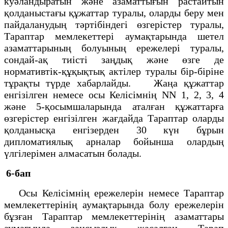
куәландыратын және азаматтығын растайтын
қолданыстағы құжаттар туралы, оларды беру мен
пайдаланудың тәртiбiндегi өзгерiстер туралы,
Тараптар мемлекеттерi аумақтарында шетел
азаматтарының болуының ережелерi туралы,
сондай-ақ тиiстi заңдық және өзге де
нормативтiк-құқықтық актiлер туралы бiр-бiрiне
тұрақты түрде хабарлайды. Жаңа құжаттар
енгiзiлген немесе осы Келiсiмнiң NN 1, 2, 3, 4
және 5-қосымшаларында аталған құжаттарға
өзгерiстер енгiзiлген жағдайда Тараптар оларды
қолданысқа енгiзерден 30 күн бұрын
дипломатиялық арналар бойынша олардың
үлгiлерiмен алмасатын болады.
6-бап
Осы Келiсiмнiң ережелерiн немесе Тараптар
мемлекеттерiнiң аумақтарында болу ережелерiн
бұзған Тараптар мемлекеттерiнiң азаматтары