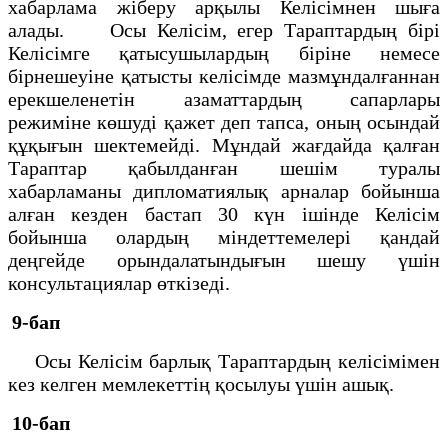
хабарлама жiберу арқылы Келiсiмнен шыға
алады. Осы Келiсiм, егер Тараптардың бiрi
Келiсiмге қатысушылардың бiрiне немесе
бiрнешеуiне қатысты келiсiмде мазмұндалғаннан
ерекшеленетiн азаматтардың сапарлары
режимiне көшудi қажет деп тапса, оның осындай
құқығын шектемейдi. Мұндай жағдайда қалған
Тараптар қабылданған шешiм туралы
хабарламаны дипломатиялық арналар бойынша
алған кезден бастап 30 күн iшiнде Келiсiм
бойынша олардың мiндеттемелерi қандай
деңгейде орындалатындығын шешу үшiн
консультациялар өткiзедi.
9-бап
Осы Келiсiм барлық Тараптардың келiсiмiмен
кез келген мемлекеттiң қосылуы үшiн ашық.
10-бап