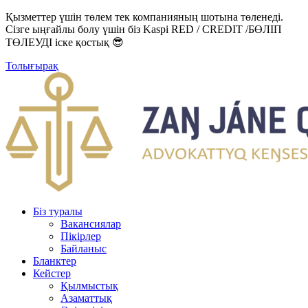
Қызметтер үшін төлем тек компанияның шотына төленеді.
Сізге ыңғайлы болу үшін біз Kaspi RED / CREDIT /БӨЛІП
ТӨЛЕУДІ іске қостық 😎
Толығырақ
Біз туралы
Вакансиялар
Пікірлер
Байланыс
Бланктер
Кейстер
Қылмыстық
Азаматтық