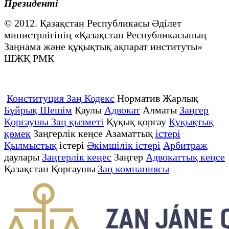
Президенті
© 2012. Қазақстан Республикасы Әділет
министрлігінің «Қазақстан Республикасының
Заңнама және құқықтық ақпарат институты»
ШЖҚ РМК
Конституция Заң Кодекс
Норматив Жарлық
Бұйрық Шешім
Қаулы
Адвокат
Алматы
Заңгер
Қорғаушы Заң қызметі
Құқық қорғау
Құқықтық
қөмек
Заңгерлік кеңсе Азаматтық
істері
Қылмыстық
істері
Әкімшілік істері
Арбитраж
даулары
Заңгерлік кеңес
Заңгер
Адвокаттық кеңсе
Қазақстан Қорғаушы
Заң компаниясы