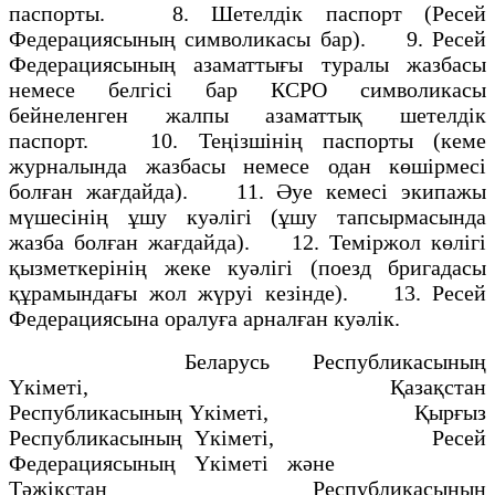
паспорты. 8. Шетелдiк паспорт (Ресей
Федерациясының символикасы бар). 9. Ресей
Федерациясының азаматтығы туралы жазбасы
немесе белгiсi бар КСРО символикасы
бейнеленген жалпы азаматтық шетелдiк
паспорт. 10. Теңiзшiнiң паспорты (кеме
журналында жазбасы немесе одан көшiрмесi
болған жағдайда). 11. Әуе кемесi экипажы
мүшесiнiң ұшу куәлiгi (ұшу тапсырмасында
жазба болған жағдайда). 12. Темiржол көлiгi
қызметкерiнiң жеке куәлiгi (поезд бригадасы
құрамындағы жол жүруi кезiнде). 13. Ресей
Федерациясына оралуға арналған куәлiк.
Беларусь Республикасының
Yкiметi, Қазақстан
Республикасының Yкiметi, Қырғыз
Республикасының Yкiметi, Ресей
Федерациясының Yкiметi және
Тәжiкстан Республикасының