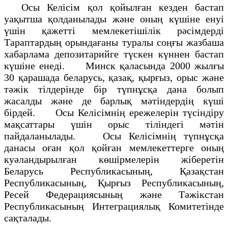
Осы Келiсiм қол қойылған кезден бастап
уақытша қолданылады және оның күшiне енуi
үшiн қажеттi мемлекетiшiлiк рәсiмдердi
Тараптардың орындағаны туралы соңғы жазбаша
хабарлама депозитарийге түскен күннен бастап
күшiне енедi. Минск қаласында 2000 жылғы
30 қарашада беларусь, қазақ, қырғыз, орыс және
тәжiк тiлдерiнде бiр түпнұсқа дана болып
жасалды және де барлық мәтiндердiң күшi
бiрдей. Осы Келiсiмнiң ережелерiн түсiндiру
мақсаттары үшiн орыс тiлiндегi мәтiн
пайдаланылады. Осы Келiсiмнiң түпнұсқа
данасы оған қол қойған мемлекеттерге оның
куәландырылған көшiрмелерiн жiберетiн
Беларусь Республикасының, Қазақстан
Республикасының, Қырғыз Республикасының,
Ресей Федерациясының және Тәжiкстан
Республикасының Интеграциялық Комитетiнде
сақталады.