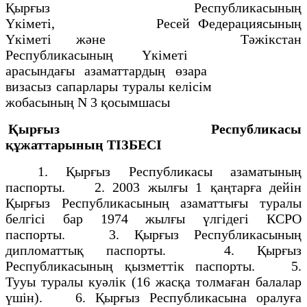
Қырғыз Республикасының
Yкiметi, Ресей Федерациясының
Yкiметi және Тәжiкстан
Республикасының Yкiметi
арасындағы азаматтардың өзара
визасыз сапарлары туралы келiсiм
жобасының N 3 қосымшасы
Қырғыз Республикасы
құжаттарының
ТIЗБЕСI
1. Қырғыз Республикасы азаматының
паспорты. 2. 2003 жылғы 1 қаңтарға дейiн
Қырғыз Республикасының азаматтығы туралы
белгiсi бар 1974 жылғы үлгiдегi КСРО
паспорты. 3. Қырғыз Республикасының
дипломаттық паспорты. 4. Қырғыз
Республикасының қызметтiк паспорты. 5.
Тууы туралы куәлiк (16 жасқа толмаған балалар
үшiн). 6. Қырғыз Республикасына оралуға