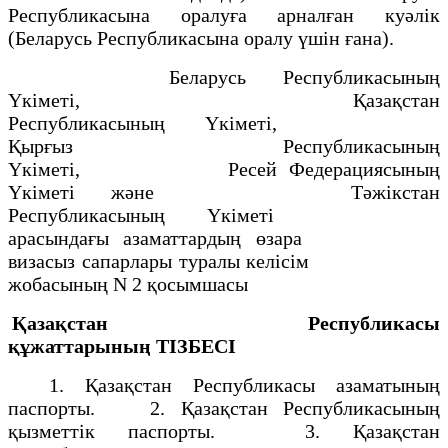
Республикасына оралуға арналған куәлiк
(Беларусь Республикасына оралу үшiн ғана).
Беларусь Республикасының
Yкiметi, Қазақстан
Республикасының Yкiметi,
Қырғыз Республикасының
Yкiметi, Ресей Федерациясының
Yкiметi және Тәжiкстан
Республикасының Yкiметi
арасындағы азаматтардың өзара
визасыз сапарлары туралы келiсiм
жобасының N 2 қосымшасы
Қазақстан Республикасы
құжаттарының
ТIЗБЕСI
1. Қазақстан Республикасы азаматының
паспорты. 2. Қазақстан Республикасының
қызметтiк паспорты. 3. Қазақстан