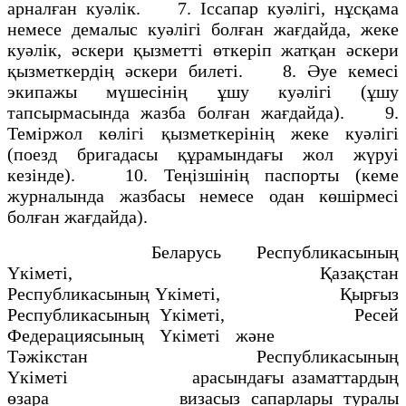
арналған куәлiк. 7. Iссапар куәлiгi, нұсқама
немесе демалыс куәлiгi болған жағдайда, жеке
куәлiк, әскери қызметтi өткерiп жатқан әскери
қызметкердiң әскери билетi. 8. Әуе кемесi
экипажы мүшесiнiң ұшу куәлiгi (ұшу
тапсырмасында жазба болған жағдайда). 9.
Темiржол көлiгi қызметкерiнiң жеке куәлiгi
(поезд бригадасы құрамындағы жол жүруi
кезiнде). 10. Теңiзшiнiң паспорты (кеме
журналында жазбасы немесе одан көшiрмесi
болған жағдайда).
Беларусь Республикасының
Yкiметi, Қазақстан
Республикасының Yкiметi, Қырғыз
Республикасының Yкiметi, Ресей
Федерациясының Yкiметi және
Тәжiкстан Республикасының
Yкiметi арасындағы азаматтардың
өзара визасыз сапарлары туралы