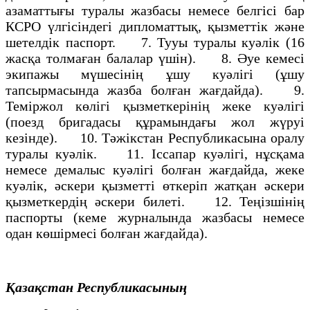
азаматтығы туралы жазбасы немесе белгiсi бар
КСРО үлгiсiндегi дипломаттық, қызметтiк және
шетелдiк паспорт. 7. Тууы туралы куәлiк (16
жасқа толмаған балалар үшiн). 8. Әуе кемесi
экипажы мүшесiнiң ұшу куәлiгi (ұшу
тапсырмасында жазба болған жағдайда). 9.
Темiржол көлiгi қызметкерiнiң жеке куәлiгi
(поезд бригадасы құрамындағы жол жүруi
кезiнде). 10. Тәжiкстан Республикасына оралу
туралы куәлiк. 11. Іссапар куәлiгi, нұсқама
немесе демалыс куәлiгi болған жағдайда, жеке
куәлiк, әскери қызметтi өткерiп жатқан әскери
қызметкердiң әскери билетi. 12. Теңiзшiнiң
паспорты (кеме журналында жазбасы немесе
одан көшiрмесi болған жағдайда).
Қазақстан Республикасының