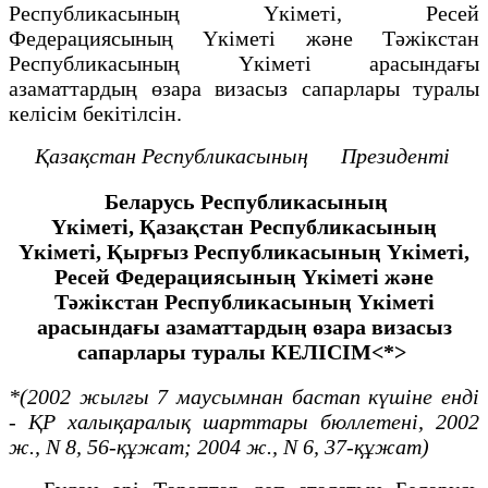
Республикасының Үкіметі, Ресей
Федерациясының Үкіметі және Тәжікстан
Республикасының Үкіметі арасындағы
азаматтардың өзара визасыз сапарлары туралы
келісім бекітілсін.
Қазақстан Республикасының
Президенті
Беларусь Республикасының
Yкiметi,
Қазақстан Республикасының
Yкiметi, Қырғыз
Республикасының Yкiметi,
Ресей Федерациясының Yкiметi
және
Тәжiкстан Республикасының Yкiметi
арасындағы
азаматтардың өзара визасыз
сапарлары туралы
КЕЛІСІМ<*>
*(2002 жылғы 7 маусымнан бастап күшіне енді
-
ҚР халықаралық шарттары бюллетені,
2002
ж., N 8, 56-құжат; 2004 ж., N 6, 37-құжат)