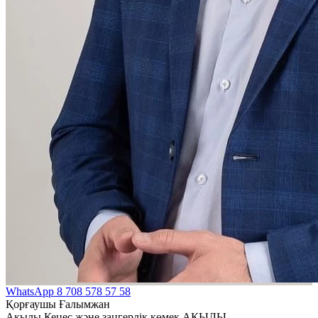
WhatsApp
8 708 578 57 58
Қорғаушы Ғалымжан
Ақылы Кеңес және заңгерлік көмек АҚЫЛЫ