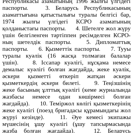
Республикасы азаматының 1996 жылғы үлгiдегi
паспорты. 3. Беларусь Республикасының
азаматтығына қатыстылығы туралы белгiсi бар,
1974 жылғы үлгiдегi KCPO азаматының
қолданыстағы паспорты. 4. Шетелге жол жүру
үшiн белгiленген тәртiппен ресiмделген КСРО-
ның шетелдiк паспорты. 5. Дипломаттық
паспорты. 6. Қызметтiк паспорты. 7. Тууы
туралы куәлiк (16 жасқа толмаған балалар
үшiн). 8. Іссапар куәлiгi, нұсқама немесе
демалыс куәлiгi болған жағдайда, жеке куәлiк,
әскери қызметтi өткерiп жатқан әскери
қызметкердiң әскери билетi. 9. Теңiзшiнiң
жеке басының ұлттық куәлiгi (кеме журналында
жазбасы немесе одан көшiрмесi болған
жағдайда). 10. Темiржол көлiгi қызметкерiнiң
жеке куәлiгi (поезд бригадасы құрамындағы жол
жүруi кезiнде). 11. Әуе кемесi экипажы
мүшесiнiң ұшу куәлiгi (ұшу тапсырмасында
жазба болған жағдайда). 12. Беларусь