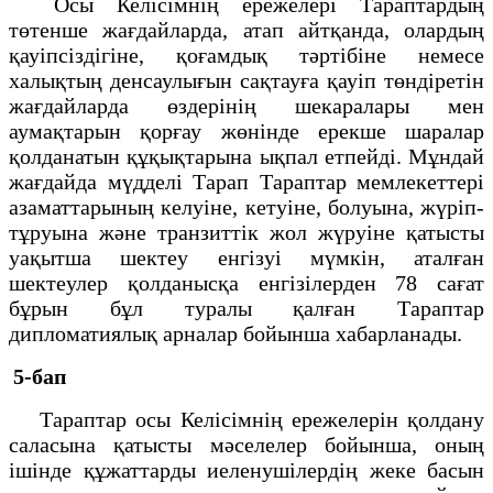
Осы Келiсiмнiң ережелерi Тараптардың
төтенше жағдайларда, атап айтқанда, олардың
қауiпсiздiгiне, қоғамдық тәртiбiне немесе
халықтың денсаулығын сақтауға қауiп төндiретiн
жағдайларда өздерiнiң шекаралары мен
аумақтарын қорғау жөнiнде ерекше шаралар
қолданатын құқықтарына ықпал етпейдi. Мұндай
жағдайда мүдделi Тарап Тараптар мемлекеттерi
азаматтарының келуiне, кетуiне, болуына, жүрiп-
тұруына және транзиттiк жол жүруiне қатысты
уақытша шектеу енгiзуi мүмкiн, аталған
шектеулер қолданысқа енгiзiлерден 78 сағат
бұрын бұл туралы қалған Тараптар
дипломатиялық арналар бойынша хабарланады.
5-бап
Тараптар осы Келiсiмнiң ережелерiн қолдану
саласына қатысты мәселелер бойынша, оның
iшiнде құжаттарды иеленушiлердiң жеке басын