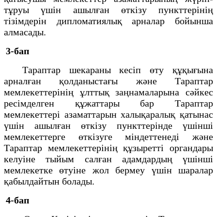
тұруы үшiн ашылған өткiзу пункттерiнiң
тiзiмдерiн дипломатиялық арналар бойынша
алмасады.
3-бап
Тараптар шекараны кесiп өту құқығына
арналған қолданыстағы және Тараптар
мемлекеттерiнiң ұлттық заңнамаларына сәйкес
ресiмделген құжаттары бар Тараптар
мемлекеттерi азаматтарын халықаралық қатынас
үшiн ашылған өткiзу пункттерiнде үшiншi
мемлекеттерге өткiзуге мiндеттенедi және
Тараптар мемлекеттерiнiң құзыреттi органдары
келуiне тыйым салған адамдардың үшiншi
мемлекетке өтуiне жол бермеу үшiн шаралар
қабылдайтын болады.
4-бап