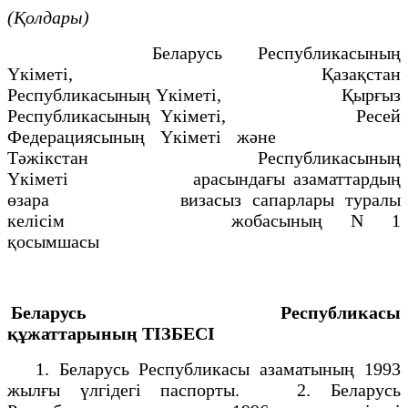
(Қолдары)
Беларусь Республикасының
Yкiметi, Қазақстан
Республикасының Yкiметi, Қырғыз
Республикасының Yкiметi, Ресей
Федерациясының Yкiметi және
Тәжiкстан Республикасының
Yкiметi арасындағы азаматтардың
өзара визасыз сапарлары туралы
келiсiм жобасының N 1
қосымшасы
Беларусь Республикасы
құжаттарының
ТIЗБЕСI
1. Беларусь Республикасы азаматының 1993
жылғы үлгiдегi паспорты. 2. Беларусь