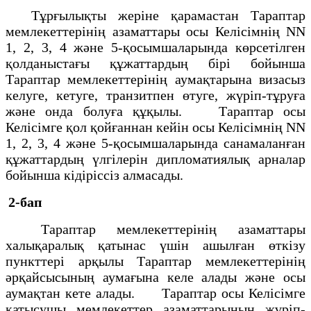
Тұрғылықты жерiне қарамастан Тараптар
мемлекеттерiнiң азаматтары осы Келiсiмнiң NN
1, 2, 3, 4 және 5-қосымшаларында көрсетiлген
қолданыстағы құжаттардың бiрi бойынша
Тараптар мемлекеттерiнiң аумақтарына визасыз
келуге, кетуге, транзитпен өтуге, жүрiп-тұруға
және онда болуға құқылы. Тараптар осы
Келiсiмге қол қойғаннан кейiн осы Келiсiмнiң NN
1, 2, 3, 4 және 5-қосымшаларында санамаланған
құжаттардың үлгiлерiн дипломатиялық арналар
бойынша кiдiрiссiз алмасады.
2-бап
Тараптар мемлекеттерiнiң азаматтары
халықаралық қатынас үшiн ашылған өткiзу
пункттерi арқылы Тараптар мемлекеттерiнiң
әрқайсысының аумағына келе алады және осы
аумақтан кете алады. Тараптар осы Келiсiмге
қатысушы мемлекеттер азаматтарының жүрiп-