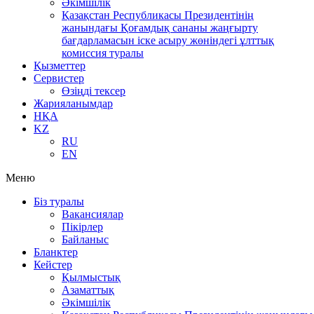
Әкімшілік
Қазақстан Республикасы Президентінің
жанындағы Қоғамдық сананы жаңғырту
бағдарламасын іске асыру жөніндегі ұлттық
комиссия туралы
Қызметтер
Сервистер
Өзіңді тексер
Жарияланымдар
НҚА
KZ
RU
EN
Меню
Біз туралы
Вакансиялар
Пікірлер
Байланыс
Бланктер
Кейстер
Қылмыстық
Азаматтық
Әкімшілік