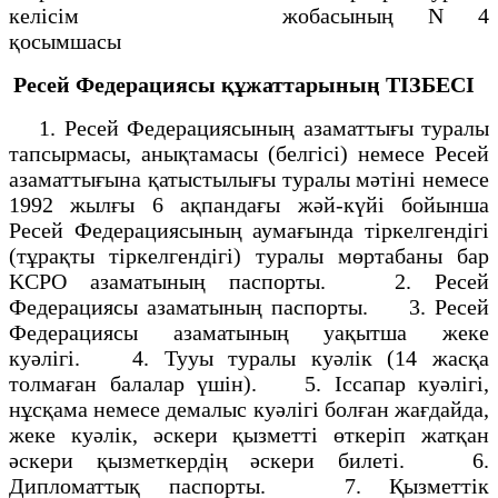
келiсiм жобасының N 4
қосымшасы
Ресей Федерациясы құжаттарының
ТIЗБЕСI
1. Ресей Федерациясының азаматтығы туралы
тапсырмасы, анықтамасы (белгiсi) немесе Ресей
азаматтығына қатыстылығы туралы мәтiнi немесе
1992 жылғы 6 ақпандағы жәй-күйi бойынша
Ресей Федерациясының аумағында тiркелгендiгi
(тұрақты тiркелгендiгi) туралы мөртабаны бар
KCPO азаматының паспорты. 2. Ресей
Федерациясы азаматының паспорты. 3. Ресей
Федерациясы азаматының уақытша жеке
куәлiгi. 4. Тууы туралы куәлiк (14 жасқа
толмаған балалар үшiн). 5. Іссапар куәлiгi,
нұсқама немесе демалыс куәлiгi болған жағдайда,
жеке куәлiк, әскери қызметтi өткерiп жатқан
әскери қызметкердiң әскери билетi. 6.
Дипломаттық паспорты. 7. Қызметтiк