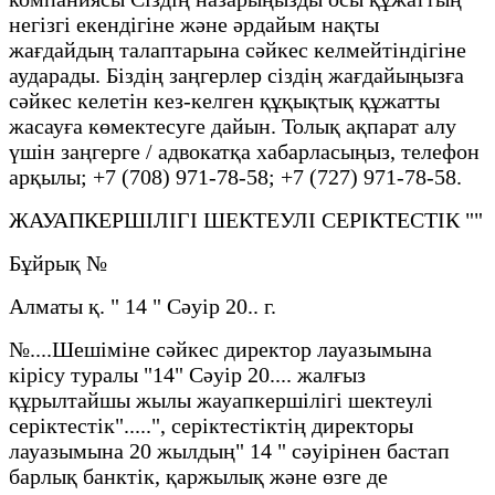
негізгі екендігіне және әрдайым нақты
жағдайдың талаптарына сәйкес келмейтіндігіне
аударады. Біздің заңгерлер сіздің жағдайыңызға
сәйкес келетін кез-келген құқықтық құжатты
жасауға көмектесуге дайын. Толық ақпарат алу
үшін заңгерге / адвокатқа хабарласыңыз, телефон
арқылы; +7 (708) 971-78-58; +7 (727) 971-78-58.
ЖАУАПКЕРШІЛІГІ ШЕКТЕУЛІ СЕРІКТЕСТІК ""
Бұйрық №
Алматы қ. " 14 " Сәуір 20.. г.
№....Шешіміне сәйкес директор лауазымына
кірісу туралы "14" Сәуір 20.... жалғыз
құрылтайшы жылы жауапкершілігі шектеулі
серіктестік".....", серіктестіктің директоры
лауазымына 20 жылдың" 14 " сәуірінен бастап
барлық банктік, қаржылық және өзге де