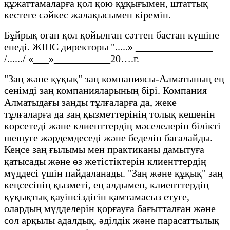
құжаттамаларға қол қою құқығымен, штаттық
кестеге сәйкес жалақысымен кіремін.
Бұйрық оған қол қойылған сәттен бастап күшіне
енеді. ЖШС директоры ".....» _______________
/....../ «___»___________20….г.
"Заң және құқық" заң компаниясы-Алматының ең
сенімді заң компанияларының бірі. Компания
Алматыдағы заңды тұлғаларға да, жеке
тұлғаларға да заң қызметтерінің толық кешенін
көрсетеді және клиенттердің мәселелерін білікті
шешуге жәрдемдеседі және беделін бағалайды.
Кеңсе заң ғылымы мен практиканы дамытуға
қатысады және өз жетістіктерін клиенттердің
мүддесі үшін пайдаланады. "Заң және құқық" заң
кеңсесінің қызметі, ең алдымен, клиенттердің
құқықтық қауіпсіздігін қамтамасыз етуге,
олардың мүдделерін қорғауға бағытталған және
сол арқылы адалдық, әділдік және парасаттылық