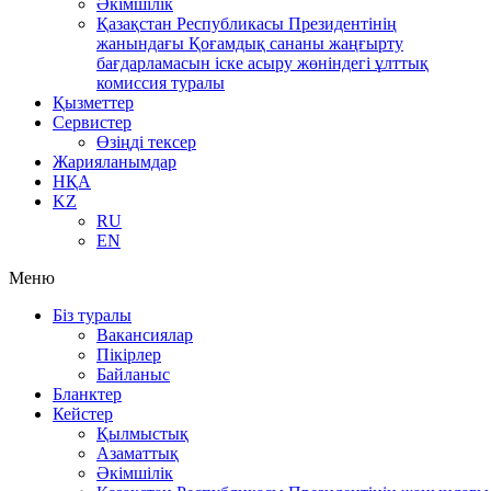
Әкімшілік
Қазақстан Республикасы Президентінің
жанындағы Қоғамдық сананы жаңғырту
бағдарламасын іске асыру жөніндегі ұлттық
комиссия туралы
Қызметтер
Сервистер
Өзіңді тексер
Жарияланымдар
НҚА
KZ
RU
EN
Меню
Біз туралы
Вакансиялар
Пікірлер
Байланыс
Бланктер
Кейстер
Қылмыстық
Азаматтық
Әкімшілік