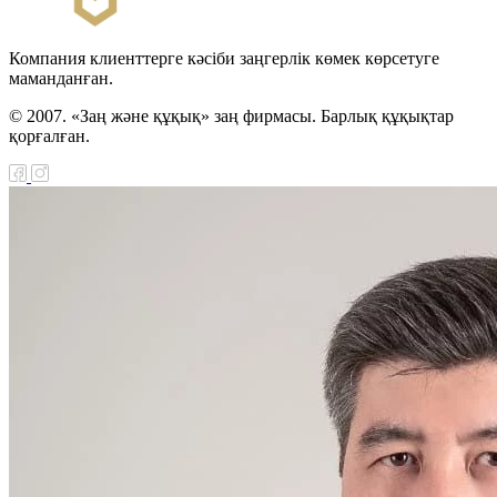
Компания клиенттерге кәсіби заңгерлік көмек көрсетуге
маманданған.
© 2007. «Заң және құқық» заң фирмасы. Барлық құқықтар
қорғалған.