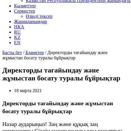
Қазақстан Республикасы Президентінің жанындағы 
Қызметтер
Сервистер
Өзіңді тексер
Жарияланымдар
НҚА
RU
KZ
EN
Басты бет
/
Бланктер
/
Директорды тағайындау және
жұмыстан босату туралы бұйрықтар
Директорды тағайындау және
жұмыстан босату туралы бұйрықтар
18 марта 2021
Директорды тағайындау және жұмыстан
босату туралы бұйрықтар
Назар аударыңыз! Заң және құқық заң
компаниясы Сіздің назарыңызды осы құжаттың