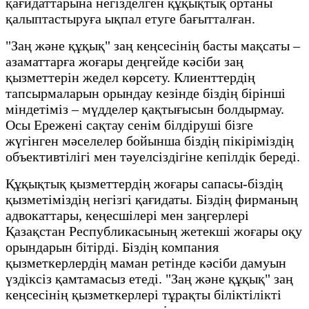
қағидаттарына негізделген құқықтық ортаны
қалыптастыруға ықпал етуге бағытталған.
"Заң және құқық" заң кеңсесінің басты мақсаты –
азаматтарға жоғары деңгейде кәсіби заң
қызметтерін жедел көрсету. Клиенттердің
тапсырмаларын орындау кезінде біздің бірінші
міндетіміз – мүдделер қақтығысын болдырмау.
Осы Ережені сақтау сенім білдіруші бізге
жүгінген мәселелер бойынша біздің пікіріміздің
объективтілігі мен тәуелсіздігіне кепілдік береді.
Құқықтық қызметтердің жоғары сапасы-біздің
қызметіміздің негізгі қағидаты. Біздің фирманың
адвокаттары, кеңесшілері мен заңгерлері
Қазақстан Республикасының жетекші жоғары оқу
орындарын бітірді. Біздің компания
қызметкерлердің маман ретінде кәсіби дамуын
үздіксіз қамтамасыз етеді. "Заң және құқық" заң
кеңсесінің қызметкерлері тұрақты біліктілікті