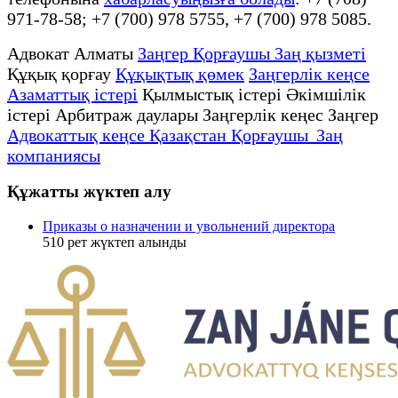
971-78-58; +7 (700) 978 5755, +7 (700) 978 5085.
Адвокат Алматы
Заңгер Қорғаушы Заң қызметі
Құқық қорғау
Құқықтық қөмек
Заңгерлік кеңсе
Азаматтық істері
Қылмыстық істері Әкімшілік
істері Арбитраж даулары Заңгерлік кеңес Заңгер
Адвокаттық кеңсе Қазақстан Қорғаушы Заң
компаниясы
Құжатты жүктеп алу
Приказы о назначении и увольнений директора
510
рет жүктеп алынды