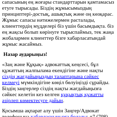
сапасының ең жоғары стандарттарын қамтамасыз
етуге тырысады. Біздің жұмысымыздың
принциптері-достық, ашықтық және оң көзқарас.
Жұмыс сапасы нәтижелермен расталады,
клиенттердің мүдделері біз үшін басымдықта. біз
ең жақсы болып көрінуге тырыспаймыз, тек жаңа
жобалармен клиенттер бізге хабарласатындай
жұмыс жасаймыз.
Назар аударыңыз!
«Заң және Құқық» адвокаттық кеңсесі, бұл
құжаттың жалпылама екендігіне және нақты
сіздің жағдайыңыздың талаптарына сәйкес
келмеуі
мүмкіндігіне көңіл бөлуіңізді сұрайды.
Біздің заңгерлер сіздің нақты жағдайыңызға
сәйкес келетін кез келген
құқықтық құжатты
әзірлеп көмектесуге дайын
.
Қосымша ақпарат алу үшін Заңгер/Адвокат
телефонына
хабарласуыңызға болады
: +7 (708)