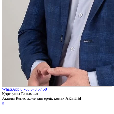
WhatsApp
8 708 578 57 58
Қорғаушы Ғалымжан
Ақылы Кеңес және заңгерлік көмек АҚЫЛЫ
×