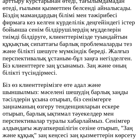
арттыру курстарынан өтеді, тағылымдамадан
өтеді, ғылыми қызметпен белсенді айналысады.
Біздің мамандардың білімі мен тәжірибесі
фирмаға кез келген күрделілік деңгейіндегі істер
бойынша сенім білдірушілердің мүдделерін
тиімді білдіруге, клиенттерімізде туындайтын
құқықтық сипаттағы барлық проблемаларды тез
және білікті шешуге мүмкіндік береді. Жалғыз
перспективалық ұстаным-бұл заңға негізделген.
Біз клиенттерге заң ұсынамыз. Заң және оның
білікті түсіндірмесі.
Біз өз клиенттерімізге өте адал және
шыншылмыз: мәселені шешудің барлық заңды
тәсілдерін ұсына отырып, біз сенімгерге
заңнаманың өзгеру тенденцияларын ескере
отырып, барлық ықтимал тәуекелдер мен
перспективалар туралы хабарлаймыз. Сенімгер
алдындағы жауапкершілігін сезіне отырып, "Заң
және құқық" заң кеңсесі заң қызметтерін көрсету