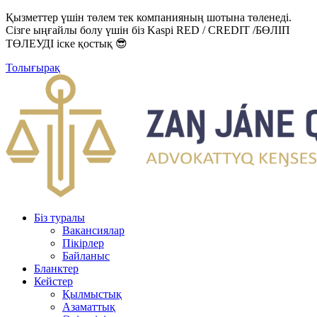
Қызметтер үшін төлем тек компанияның шотына төленеді.
Сізге ыңғайлы болу үшін біз Kaspi RED / CREDIT /БӨЛІП
ТӨЛЕУДІ іске қостық 😎
Толығырақ
Біз туралы
Вакансиялар
Пікірлер
Байланыс
Бланктер
Кейстер
Қылмыстық
Азаматтық