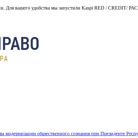
нии. Для вашего удобства мы запустили Kaspi RED / CREDIT/ Р
ы модернизации общественного сознания при Президенте Респ