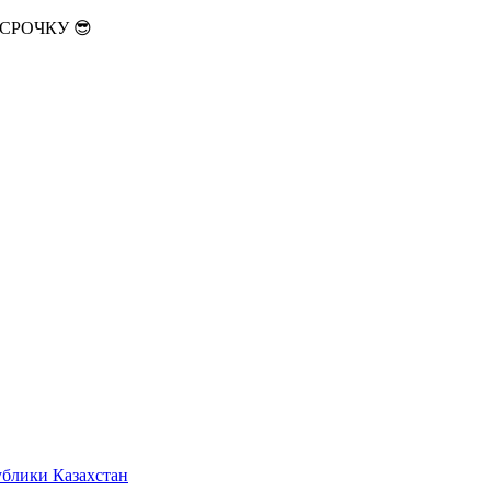
АССРОЧКУ 😎
ублики Казахстан