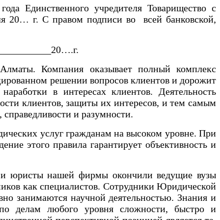
ода Единственного учредителя Товарищество с
ля 20… г. С правом подписи во всей банковской,
___________20….г. ‍
Алматы. Компания оказывает полный комплекс
ицированном решении вопросов клиентов и дорожит
 наработки в интересах клиентов. Деятельность
ости клиентов, защиты их интересов, и тем самым
 справедливости и разумности.
дических услуг гражданам на высоком уровне. При
ение этого правила гарантирует объективность и
ки и юристы нашей фирмы окончили ведущие вузы
ников как специалистов. Сотрудники Юридической
вно занимаются научной деятельностью. Знания и
 по делам любого уровня сложности, быстро и
динственной перспективной позицией является та,