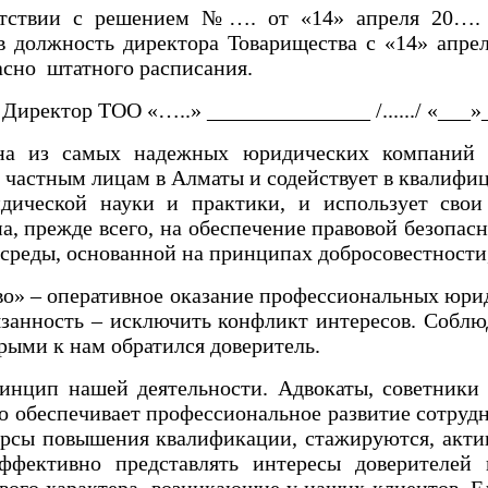
етствии с решением №…. от «14» апреля 20…. г
в должность директора Товарищества с «14» апре
асно штатного расписания.
 Директор ТОО «…..» _______________ /....../ «___»
на из самых надежных юридических компаний 
 частным лицам в Алматы и содействует в квалиф
дической науки и практики, и использует свои
, прежде всего, на обеспечение правовой безопасн
среды, основанной на принципах добросовестности,
о» – оперативное оказание профессиональных юри
занность – исключить конфликт интересов. Соблюд
рыми к нам обратился доверитель.
ринцип нашей деятельности. Адвокаты, советни
о обеспечивает профессиональное развитие сотруд
урсы повышения квалификации, стажируются, акти
фективно представлять интересы доверителей
ого характера, возникающие у наших клиентов. Е