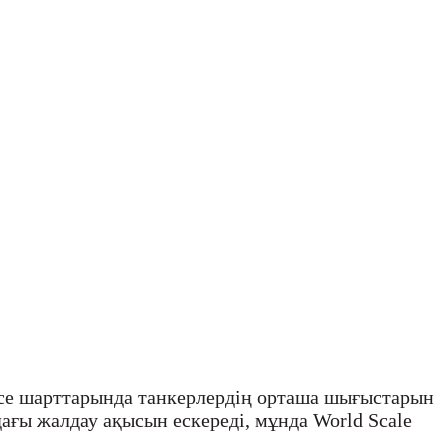
vice шарттарында танкерлердің орташа шығыстарын
ғы жалдау ақысын ескереді, мұнда World Scale