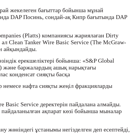
орай жекелеген бағыттар бойынша мұнай
ында DAP Посинь, сондай-ақ Кипр бағытында DAP
panies (Platts) компаниясы жариялаған Dirty
ал Clean Tanker Wire Basic Service (The McGraw-
н айқындайды.
өзіндік ерекшеліктері бойынша: «S&P Global
ker) және баржалардың ашық нарықтағы
лас конденсат сияқты басқа
ар немесе нафта сияқты жеңіл фракцияларды
re Basic Service деректерін пайдалана алмайды.
й пайдаланылған ақпарат көзі бойынша мыналар
ану жөніндегі ұстанымы негізделген деп есептейді,