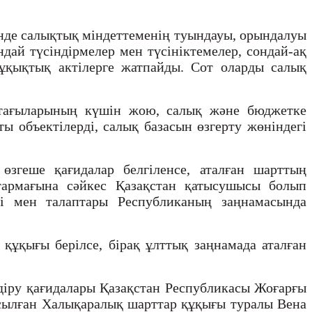
гінде салықтық міндеттеменің туындауы, орындалуы
ндай түсіндірмелер мен түсініктемелер, сондай-ақ
құқықтық актілерге жатпайды. Сот оларды салық
ыстағыларының күшін жою, салық және бюджетке
ы объектілерді, салық базасын өзгерту жөніндегі
 өзгеше қағидалар белгіленсе, аталған шарттың
-тармағына сәйкес Қазақстан қатысушысы болып
бі мен талаптары Республиканың заңнамасында
құқығы берілсе, бірақ ұлттық заңнамада аталған
індіру қағидалары Қазақстан Республикасы Жоғарғы
осылған Халықаралық шарттар құқығы туралы Вена