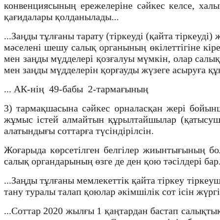
конвенциясының ережелеріне сәйкес келсе, хал
қағидалары қолданылады...
...Заңды тұлғаны тарату (тіркеуді (қайта тіркеуд
мәселені шешу салық органының өкілеттігіне кір
мен заңды мүдделері қозғалуы мүмкін, олар салық
мен заңды мүдделерін қорғауды жүзеге асыруға құ
... АК-нің 49-бабы 2-тармағының
3) тармақшасына сәйкес орналасқан жері бойын
жұмыс істей алмайтын құрылтайшылар (қатысушы
алатындығы соттарға түсіндірілсін.
Жоғарыда көрсетілген белгілер жиынтығының бо
салық органдарының өзге де ден қою тәсілдері бар.
...Заңды тұлғаны мемлекеттік қайта тіркеу тіркеу
тану туралы талап қоюлар әкімшілік сот ісін жүргіз
...Соттар 2020 жылғы 1 қаңтардан бастап салықт