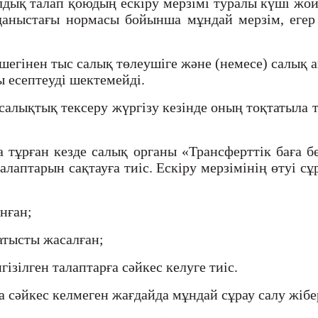
ылдық талап қоюдың ескіру мерзімі туралы күші жо
лданыстағы нормасы бойынша мұндай мерзім, еге
шегінен тыс салық төлеушіге және (немесе) салық а
ы есептеуді шектемейді.
а салықтық тексеру жүргізу кезінде оның тоқтатыла
а тұрған кезде салық органы «Трансферттік баға 
аптарын сақтауға тиіс. Ескіру мерзімінің өтуі сұр
нған;
қатысты жасалған;
ізілген талаптарға сәйкес келуге тиіс.
а сәйкес келмеген жағдайда мұндай сұрау салу жібе