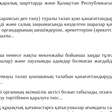
ықаралық шарттарда және Қазақстан Республикасы
і) жарамсыз деп тану) туралы талап қою қанағаттан
еді және салық заңнамасында көзделген шаралар қа
 органдарының шешімдеріне, әрекеттеріне (әрекетсі
қылы...
ша немесе нақты мекенжайы бойынша заңды тұлға,
лар) және лауазымды адамдар болмаған жағдайд
лмауы талап қоюшының талабын қанағаттандырудан
..
ші органның әкімшілік актісі болып табылады, осы
у тәртібімен қаралуға тиіс...
ық құқықтық қатынастарға қатысушылар ағымдағы са