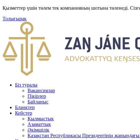
Қызметтер үшін төлем тек компанияның шотына төленеді. Сізг
Толығырақ
Біз туралы
Вакансиялар
Пікірлер
Байланыс
Бланктер
Кейстер
Қылмыстық
Азаматтық
Әкімшілік
Қазақстан Республикасы Президентінің жанындағы 