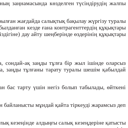
ның заңнамасында көзделген түсіндірудің жалпы
дырылған жағдайда салықтық бақылау жүргізу туралы
былданған кезде ғана контрагенттердің құқықтары
здігіне) дау айту шеңберінде өздерінің құқықтары
 сондай-ақ заңды тұлға бір жыл ішінде оларсыз
а, заңды тұлғаны тарату туралы шешім қабылдай
 бас тарту үшін негіз болып табылады, өйткені
ған байланысты мұндай қайта тіркеуді жарамсыз деп
лық кезеңінде алдыңғы салық кезеңдеріне қатысты