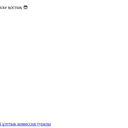
ске қостық 😎
і ұлттық комиссия туралы