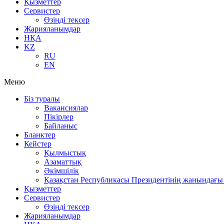
Қызметтер
Сервистер
Өзіңді тексер
Жарияланымдар
НҚА
KZ
RU
EN
Меню
Біз туралы
Вакансиялар
Пікірлер
Байланыс
Бланктер
Кейстер
Қылмыстық
Азаматтық
Әкімшілік
Қазақстан Республикасы Президентінің жанындағы 
Қызметтер
Сервистер
Өзіңді тексер
Жарияланымдар