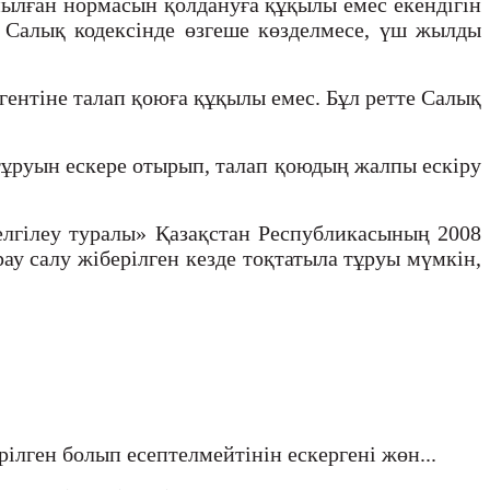
йылған нормасын қолдануға құқылы емес екендігін
р Салық кодексінде өзгеше көзделмесе, үш жылды
гентіне талап қоюға құқылы емес. Бұл ретте Салық
 тұруын ескере отырып, талап қоюдың жалпы ескіру
белгілеу туралы» Қазақстан Республикасының 2008
ау салу жіберілген кезде тоқтатыла тұруы мүмкін,
рілген болып есептелмейтінін ескергені жөн...