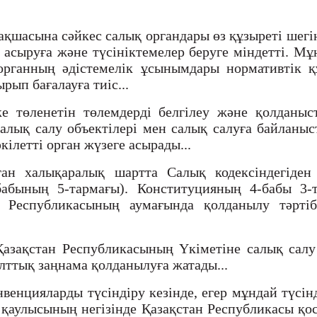
мақшасына сәйкес салық органдары өз құзыреті ше
асыруға және түсініктемелер беруге міндетті. Мұ
 органның әдістемелік ұсынымдары нормативтік 
ып бағалауға тиіс...
ке төленетін төлемдерді белгілеу және қолдан
лық салу объектілері мен салық салуға байланыст
ілетті орган жүзеге асырады...
ған халықаралық шартта Салық кодексіндегіден
бабының 5-тармағы). Конституцияның 4-бабы 3
 Республикасының аумағында қолданылу тәрті
Қазақстан Республикасының Үкіметіне салық салу 
ұлттық заңнама қолданылуға жатады...
нвенцияларды түсіндіру кезінде, егер мұндай түс
 қаулысының негізінде Қазақстан Республикасы қ