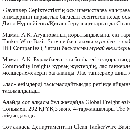
Жауапкер Серіктестіктің осы шығыстарға ұшырағ
өнімдерінің нарықтық бағасын есептеген кезде о
Дина Нұрпейісова/Қиғаш беру шарттарын да Clean 
Маман А.К. Агуанованың қорытындысына, екі тарап
Tanker Wire Basic Service басылымы
мұнайға жал
Hill Companies (Platts)) басылымы
мұнай өнімдер
Маман А.К. Бурамбаева осы бөліктегі өз қорытынд
Commodity Insights құрғақ жүктердің, лас танкерл
мөлшерлемелерін бағалайды. Лас танкерлер шикі 
«лас» өнімдерді тасымалдайтындар ретінде айқын
тасымалдайды.
Алайда сот алқасы бұл жағдайда Global Freight өзі
Сонымен, 292 ҚРҮҚ 3 және 4-тармақшалары The Mc
айқындалады:
Сот алқасы Департаменттің Clean TankerWire Basic