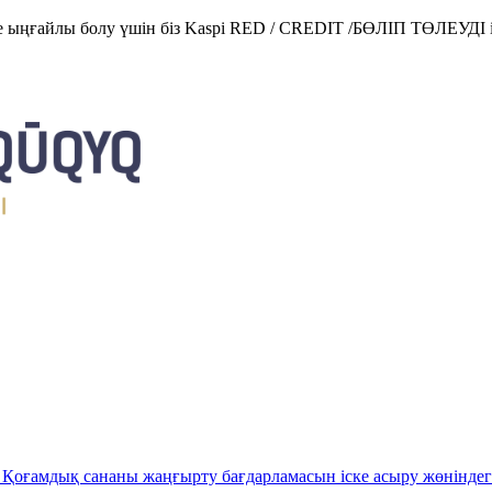
е ыңғайлы болу үшін біз Kaspi RED / CREDIT /БӨЛІП ТӨЛЕУДІ і
Қоғамдық сананы жаңғырту бағдарламасын іске асыру жөніндег