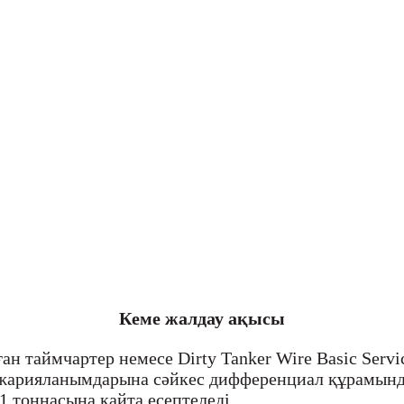
Кеме жалдау ақысы
ған таймчартер немесе Dirty Tanker Wire Basic Ser
ң жарияланымдарына сәйкес дифференциал құрамында
 тоннасына қайта есептеледі.