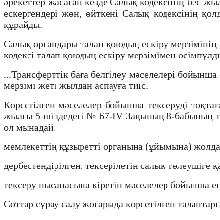
әрекеттер жасаған кезде Салық кодексінің бес ж
ескергендері жөн, өйткені Салық кодексінің қо
құрайды.
Салық органдары талап қоюдың ескіру мерзімінің 
кодексі талап қоюдың ескіру мерзімімен өсімпұлд
...Трансферттік баға белгілеу мәселелері бойынш
мерзімі жеті жылдан аспауға тиіс.
Көрсетілген мәселелер бойынша тексеруді тоқтат
жылғы 5 шілдедегі № 67-IV Заңының 8-бабының тал
ол мынадай:
мемлекеттің құзыретті органына (ұйымына) жолда
дербестендірілген, тексерілетін салық төлеушіге 
тексеру нысанасына кіретін мәселелер бойынша енг
Соттар сұрау салу жоғарыда көрсетілген талаптарғ