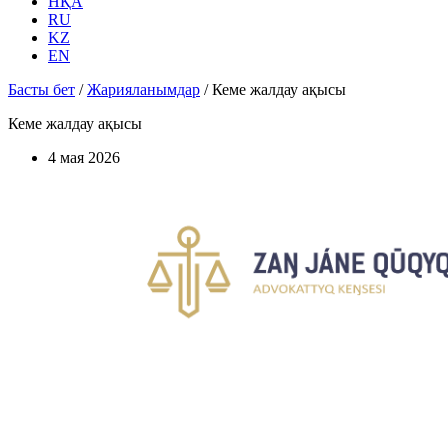
НҚА
RU
KZ
EN
Басты бет
/
Жарияланымдар
/
Кеме жалдау ақысы
Кеме жалдау ақысы
4 мая 2026