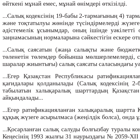
өйткені мұнай емес, мұнай өнімдері өткізілді.
...Салық кодексінің 19-бабы 2-тармағының 4) тар
және тоқтатылуы жөнінде түсіндірмелерді жүзеге 
әдістемелік ұсынымдар, оның ішінде уәкілетті
заңнамасының нормаларына сәйкестігін ескере отыр
...Салық саясатын (жаңа салықты және бюджет
төленетін төлемдер бойынша мөлшерлемелерді, са
шаралар жиынтығы) салық саясаты саласындағы уәк
...Егер Қазақстан Республикасы ратификацияла
қағидалары қолданылады (Салық кодексінің 2-
табылатын халықаралық шарттардың Қазақстан
айқындалады...
...Егер ратификацияланған халықаралық шартта 
құқық жүзеге асырылмаса (жеңілдік болса), онда 
...Қосарланған салық салуды болғызбау туралы ко
Кеңесінің 1993 жылғы 31 наурыздағы № 2059-XII