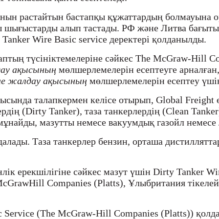
анын растайтын бастапқы құжаттардың болмауына 
сы шығыстарды алып тастады. РФ және Литва бағыт
Tanker Wire Basic service деректері қолданылды.
тың түсініктемелеріне сәйкес The McGraw-Hill Com
дау ақысының
мөлшерлемелерін есептеуге арналған, 
іне жалдау ақысының
мөлшерлемелерін есептеу үші
ысында талапкермен келісе отырып, Global Freight 
ердің (Dirty Tanker), таза танкерлердің (Clean Tan
мұнайды, мазутты немесе вакуумдық газойл немесе 
далады. Таза танкерлер бензин, орташа дистиллятт
нлік ерекшілігіне сәйкес мазут үшін Dirty Tanker Wi
GrawHill Companies (Platts), Ұлыбритания тікеле
 Service (The McGraw-Hill Companies (Platts)) қолд