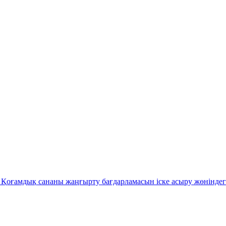
Қоғамдық сананы жаңғырту бағдарламасын іске асыру жөніндег