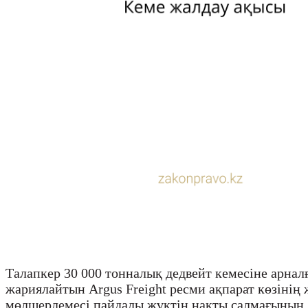
Талапкер 30 000 тонналық дедвейт кемесіне арнал
жариялайтын Argus Freight ресми ақпарат көзіні
мөлшерлемесі пайдалы жүктің нақты салмағының 1