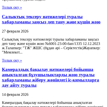
Толық оқу »
Салықтық тексеру нәтижелері туралы
хабарламаны заңсыз деп тану және күшін жою
27 февраля 2026
Салықтық тексеру нәтижелері туралы хабарламаны заңсыз
деп тану және күшін жою №6001-23-00-6ап/1335 12.12.2023
ж.Талапкер: "ТЖ" ЖШС (бұдан әрі – Серіктестік)Жауапкер:
"Мемлекет...
Толық оқу »
Камералдық бақылау нәтижелері бойынша
анықталған бұзушылықтарды жою туралы
хабарламаны жіберу жөніндегі іс-қимылдарға
дау айту туралы
14 февраля 2026
Камералдық бақылау нәтижелері бойынша анықталған
бұзушылықтарды жою туралы хабарламаны жіберу жөніндегі