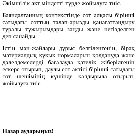
Әкімшілік акт міндетті түрде жойылуға тиіс.
Баяндалғанның контекстінде сот алқасы бірінші
сатыдағы соттың талап-арызды қанағаттандыру
туралы тұжырымдары заңды және негізделген
деп санайды.
Істің мән-жайлары дұрыс белгіленгенін, бірақ
материалдық құқық нормаларын қолдануда және
дәлелдемелерді бағалауда қателік жіберілгенін
ескере отырып, даулы сот актісі бірінші сатыдағы
сот шешімінің күшінде қалдырыла отырып,
жойылуға тиіс.
Назар аударыңыз!