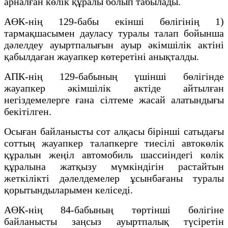
арналған көлік құралы болып табылады.
АӨК-нің 129-бабы екінші бөлігінің 1)
тармақшасымен дауласу туралы талап бойынша
дәлелдеу ауыртпалығын ауыр әкімшілік актіні
қабылдаған жауапкер көтеретіні анықталды.
АПК-нің 129-бабының үшінші бөлігінде
жауапкер әкімшілік актіде айтылған
негіздемелерге ғана сілтеме жасай алатындығы
бекітілген.
Осыған байланысты сот алқасы бірінші сатыдағы
соттың жауапкер талапкерге тиесілі автокөлік
құралын жеңіл автомобиль шассиіндегі көлік
құралына жатқызу мүмкіндігін растайтын
жеткілікті дәлелдемелер ұсынбағаны туралы
қорытындыларымен келіседі.
АӨК-нің 84-бабының төртінші бөлігіне
байланысты заңсыз ауыртпалық түсіретін