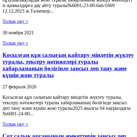
іс-қимылдарға дау айту туралы№6001-23-00-6ап/1669
12.12.2023 ж.Талапкер...
Толық оқу »
30 ноября 2021
Толық оқу »
Қосылған құн салығын қайтару міндетін жүктеу
туралы, тексеру нәтижелері туралы
хабарламаның бөлігінде заңсыз деп тану және
күшін жою туралы
27 февраля 2026
Қосылған құн салығын қайтару міндетін жүктеу туралы,
тексеру нәтижелері туралы хабарламаның бөлігінде заңсыз
деп тану және күшін жою туралы2025 жылғы 04 наурыздағы
№6001-24-00...
Толық оқу »
Сот салық органының әрекеттерін заңсыз деп