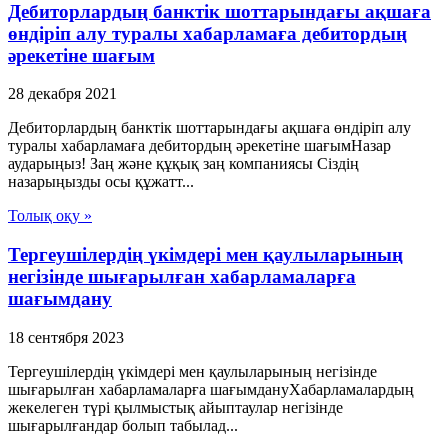
Дебиторлардың банктік шоттарындағы ақшаға
өндіріп алу туралы хабарламаға дебитордың
әрекетіне шағым
28 декабря 2021
Дебиторлардың банктік шоттарындағы ақшаға өндіріп алу
туралы хабарламаға дебитордың әрекетіне шағымНазар
аударыңыз! Заң және құқық заң компаниясы Сіздің
назарыңызды осы құжатт...
Толық оқу »
Тергеушілердің үкімдері мен қаулыларының
негізінде шығарылған хабарламаларға
шағымдану
18 сентября 2023
Тергеушілердің үкімдері мен қаулыларының негізінде
шығарылған хабарламаларға шағымдануХабарламалардың
жекелеген түрі қылмыстық айыптаулар негізінде
шығарылғандар болып табылад...