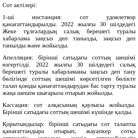
Сот актілері:
1-ші инстанция: сот удовлетвор
қанағаттандырылды. 2022 жылғы 30 шілдедегі
Жеке тұлғалардың салық берешегі туралы
хабарлама заңсыз деп танылды, заңсыз деп
танылды және жойылды.
Апелляция: бірінші сатыдағы соттың шешімі
өзгертілді. 2022 жылғы 30 шілдедегі салық
берешегі туралы хабарламаны заңсыз деп тану
бөлігінде соттың шешімі көрсетілген бөлікте
талап қоюды қанағаттандырудан бас тарту туралы
жаңа шешім шығарыла отырып жойылды.
Кассация: сот алқасының қаулысы жойылды.
Бірінші сатыдағы соттың шешімі күшінде қалды.
Қорытындылар: бірінші сатыдағы сот талапты
қанағаттандыра отырып, жауапкер сотқа
автокөлік құралын жеңіл автомобильдің