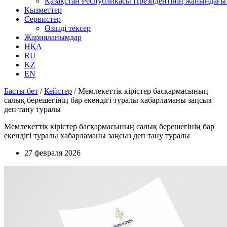
Қазақстан Республикасы Президентінің жанындағы 
Қызметтер
Сервистер
Өзіңді тексер
Жарияланымдар
НҚА
RU
KZ
EN
Басты бет
/
Кейстер
/
Мемлекеттік кірістер басқармасының
салық берешегінің бар екендігі туралы хабарламаны заңсыз
деп тану туралы
Мемлекеттік кірістер басқармасының салық берешегінің бар
екендігі туралы хабарламаны заңсыз деп тану туралы
27 февраля 2026