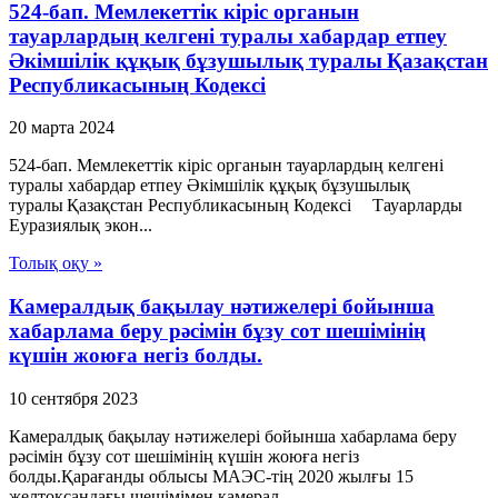
524-бап. Мемлекеттік кіріс органын
тауарлардың келгені туралы хабардар етпеу
Әкімшілік құқық бұзушылық туралы Қазақстан
Республикасының Кодексі
20 марта 2024
524-бап. Мемлекеттік кіріс органын тауарлардың келгені
туралы хабардар етпеу Әкімшілік құқық бұзушылық
туралы Қазақстан Республикасының Кодексі Тауарларды
Еуразиялық экон...
Толық оқу »
Камералдық бақылау нәтижелері бойынша
хабарлама беру рәсімін бұзу сот шешімінің
күшін жоюға негіз болды.
10 сентября 2023
Камералдық бақылау нәтижелері бойынша хабарлама беру
рәсімін бұзу сот шешімінің күшін жоюға негіз
болды.Қарағанды облысы МАЭС-тің 2020 жылғы 15
желтоқсандағы шешімімен камерал...