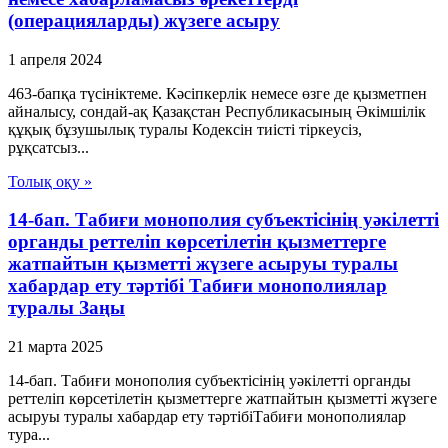
(операцияларды) жүзеге асыру
1 апреля 2024
463-бапқа түсініктеме. Кәсіпкерлік немесе өзге де қызметпен
айналысу, сондай-ақ Қазақстан Республикасының Әкімшілік
құқық бұзушылық туралы Кодексін тиісті тіркеусіз,
рұқсатсыз...
Толық оқу »
14-бап. Табиғи монополия субъектісінің уәкілетті
органды реттеліп көрсетілетін қызметтерге
жатпайтын қызметті жүзеге асыруы туралы
хабардар ету тәртібі Табиғи монополиялар
туралы Заңы
21 марта 2025
14-бап. Табиғи монополия субъектісінің уәкілетті органды
реттеліп көрсетілетін қызметтерге жатпайтын қызметті жүзеге
асыруы туралы хабардар ету тәртібіТабиғи монополиялар
тура...