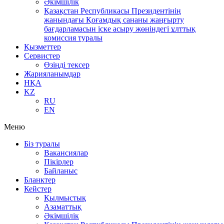
Әкімшілік
Қазақстан Республикасы Президентінің
жанындағы Қоғамдық сананы жаңғырту
бағдарламасын іске асыру жөніндегі ұлттық
комиссия туралы
Қызметтер
Сервистер
Өзіңді тексер
Жарияланымдар
НҚА
KZ
RU
EN
Меню
Біз туралы
Вакансиялар
Пікірлер
Байланыс
Бланктер
Кейстер
Қылмыстық
Азаматтық
Әкімшілік