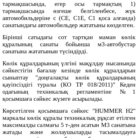
тармақшасында, егер осы тармақтың 1)
тармақшасында өзгеше белгіленбесе, жүк
автомобильдеріне с (СЕ, С1Е, С1 қоса алғанда)
санатындағы автомобильдер жататыны көзделген.
Бірінші сатыдағы сот тартқан маман көлік
құралының санаты бойынша м3-автобустар
санатына жататынын түсіндірді.
Көлік құралдарының үлгіні мақұлдау нысанында
сәйкестігін бағалау кезінде көлік құралдарын
сыныптау "доңғалақты көлік құралдарының
қауіпсіздігі туралы (КО ТР 018/2011)" Кеден
одағының техникалық регламентіне №1
қосымшаға сәйкес жүзеге асырылады.
Көрсетілген қосымшаға сәйкес "HUMMER Н2"
маркалы көлік құралы техникалық рұқсат етілген
максималды салмағы 5 т-ден асатын М3 санатына
жатады және жолаушыларды тасымалдауға