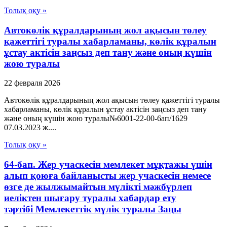
Толық оқу »
Автокөлік құралдарының жол ақысын төлеу
қажеттігі туралы хабарламаны, көлік құралын
ұстау актісін заңсыз деп тану және оның күшін
жою туралы
22 февраля 2026
Автокөлік құралдарының жол ақысын төлеу қажеттігі туралы
хабарламаны, көлік құралын ұстау актісін заңсыз деп тану
және оның күшін жою туралы№6001-22-00-6ап/1629
07.03.2023 ж....
Толық оқу »
64-бап. Жер учаскесін мемлекет мұқтажы үшін
алып қоюға байланысты жер учаскесін немесе
өзге де жылжымайтын мүлікті мәжбүрлеп
иеліктен шығару туралы хабардар ету
тәртібі Мемлекеттік мүлік туралы Заңы