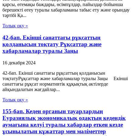
қарсы, өтемақы баждары, өсімпұлдар, пайыздар бойынша
берешекті өтеу туралы хабарламаны табыс ету және орындау
тәртібі Қа...
Толық оқу »
42-бап. Екінші санаттағы рұқсаттың
қолданысын тоқтату Рұқсаттар және
хабарламалар туралы Заңы
16 декабря 2024
42-бап. Екінші санаттағы рұқсаттың қолданысын
тоқтатуРұқсаттар және хабарламалар туралы Заңы Екінші
санаттағы рұқсат нормативтік құқықтық актілерде
айқындалатын жағдайлар...
Толық оқу »
155-бап. Кеден органын тауарлардың
Еуразиялық экономикалық одақтың кедендік
аумағына келуі туралы хабардар еткен кезде
ұсынылатын құжаттар мен мәліметтер