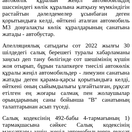
шассиіндегі көлік құралына жатқызу мүмкіндігін
растайтын дәлелдемелер ұсынбаған деген
қорытындыға келді, өйткені аталған автомобиль
М3 доңғалақты көлік құралдарының санатына
жатады - автобустар.
Апелляциялық сатыдағы сот 2022 жылғы 30
шілдедегі салық берешегі туралы хабарламаны
заңсыз деп тану бөлігінде сот шешімінің күшін
жоя отырып, бұрын талапкерге тиесілі автокөлік
құралы жеңіл автомобильдер - лимузин санатына
жатады деген қарама-қарсы қорытындыға келді,
өйткені оның сыйымдылығы ұлғайтылған, рұқсат
етілген ең жоғары салмақ пен жолаушылар
орындарының саны бойынша "В" санатының
талаптарынан асып түседі.
Салық кодексінің 492-бабы 4-тармағының 1)
тармақшасына сәйкес Салық кодексінің
мақсаттары үшін жеңіл автомобильдерге рұқсат