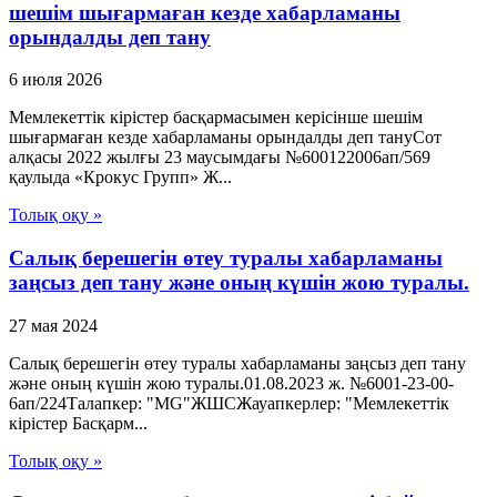
шешім шығармаған кезде хабарламаны
орындалды деп тану
6 июля 2026
Мемлекеттік кірістер басқармасымен керісінше шешім
шығармаған кезде хабарламаны орындалды деп тануСот
алқасы 2022 жылғы 23 маусымдағы №600122006ап/569
қаулыда «Крокус Групп» Ж...
Толық оқу »
Салық берешегін өтеу туралы хабарламаны
заңсыз деп тану және оның күшін жою туралы.
27 мая 2024
Салық берешегін өтеу туралы хабарламаны заңсыз деп тану
және оның күшін жою туралы.01.08.2023 ж. №6001-23-00-
6ап/224Талапкер: "MG"ЖШСЖауапкерлер: "Мемлекеттік
кірістер Басқарм...
Толық оқу »