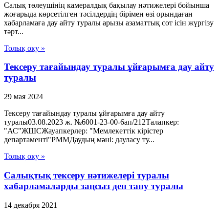
Салық төлеушінің камералдық бақылау нәтижелері бойынша
жоғарыда көрсетілген тәсілдердің бірімен өзі орындаған
хабарламаға дау айту туралы арызы азаматтық сот ісін жүргізу
тәрт...
Толық оқу »
Тексеру тағайындау туралы ұйғарымға дау айту
туралы
29 мая 2024
Тексеру тағайындау туралы ұйғарымға дау айту
туралы03.08.2023 ж. №6001-23-00-6ап/212Талапкер:
"АС"ЖШСЖауапкерлер: "Мемлекеттік кірістер
департаменті"РММДаудың мәні: дауласу ту...
Толық оқу »
Салықтық тексеру нәтижелері туралы
хабарламаларды заңсыз деп тану туралы
14 декабря 2021