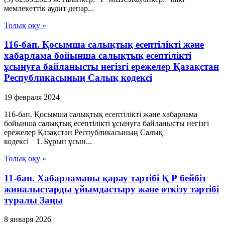
мемлекеттік аудит депар...
Толық оқу »
116-бап. Қосымша салықтық есептілікті және
хабарлама бойынша салықтық есептілікті
ұсынуға байланысты негізгі ережелер Қазақстан
Республикасының Салық кодексі
19 февраля 2024
116-бап. Қосымша салықтық есептілікті және хабарлама
бойынша салықтық есептілікті ұсынуға байланысты негізгі
ережелер Қазақстан Республикасының Салық
кодексі 1. Бұрын ұсын...
Толық оқу »
11-бап. Хабарламаны қарау тәртібі Қ Р бейбіт
жиналыстарды ұйымдастыру және өткізу тәртібі
туралы Заңы
8 января 2026