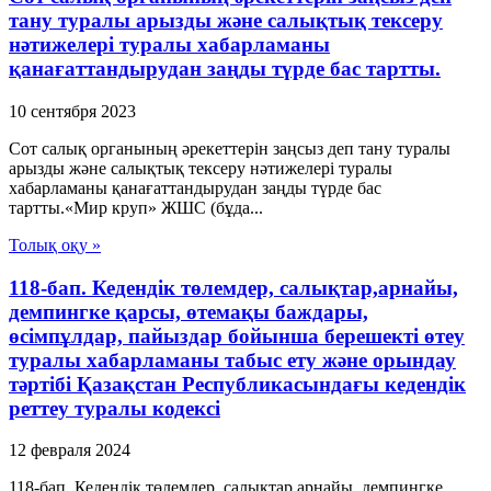
тану туралы арызды және салықтық тексеру
нәтижелері туралы хабарламаны
қанағаттандырудан заңды түрде бас тартты.
10 сентября 2023
Сот салық органының әрекеттерін заңсыз деп тану туралы
арызды және салықтық тексеру нәтижелері туралы
хабарламаны қанағаттандырудан заңды түрде бас
тартты.«Мир круп» ЖШС (бұда...
Толық оқу »
118-бап. Кедендік төлемдер, салықтар,арнайы,
демпингке қарсы, өтемақы баждары,
өсімпұлдар, пайыздар бойынша берешекті өтеу
туралы хабарламаны табыс ету және орындау
тәртібі Қазақстан Республикасындағы кедендік
реттеу туралы кодексі
12 февраля 2024
118-бап. Кедендік төлемдер, салықтар,арнайы, демпингке