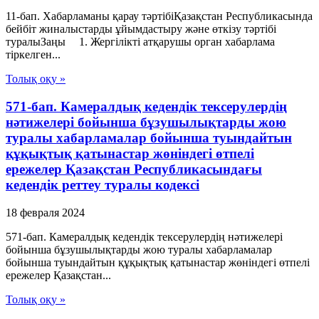
11-бап. Хабарламаны қарау тәртібіҚазақстан Республикасында
бейбіт жиналыстарды ұйымдастыру және өткізу тәртібі
туралыЗаңы 1. Жергілікті атқарушы орган хабарлама
тіркелген...
Толық оқу »
571-бап. Камералдық кедендік тексерулердің
нәтижелері бойынша бұзушылықтарды жою
туралы хабарламалар бойынша туындайтын
құқықтық қатынастар жөніндегі өтпелі
ережелер Қазақстан Республикасындағы
кедендік реттеу туралы кодексі
18 февраля 2024
571-бап. Камералдық кедендік тексерулердің нәтижелері
бойынша бұзушылықтарды жою туралы хабарламалар
бойынша туындайтын құқықтық қатынастар жөніндегі өтпелі
ережелер Қазақстан...
Толық оқу »