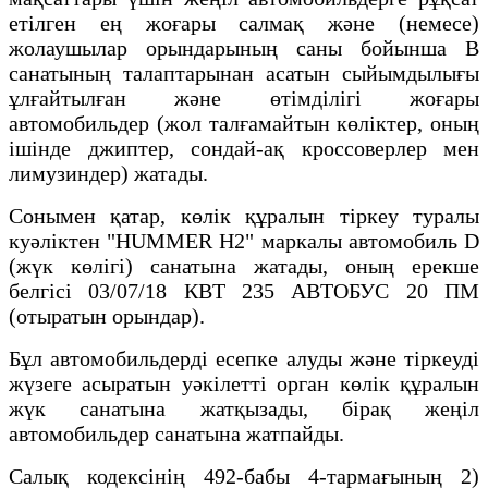
етілген ең жоғары салмақ және (немесе)
жолаушылар орындарының саны бойынша В
санатының талаптарынан асатын сыйымдылығы
ұлғайтылған және өтімділігі жоғары
автомобильдер (жол талғамайтын көліктер, оның
ішінде джиптер, сондай-ақ кроссоверлер мен
лимузиндер) жатады.
Сонымен қатар, көлік құралын тіркеу туралы
куәліктен "HUMMER Н2" маркалы автомобиль D
(жүк көлігі) санатына жатады, оның ерекше
белгісі 03/07/18 КВТ 235 АВТОБУС 20 ПМ
(отыратын орындар).
Бұл автомобильдерді есепке алуды және тіркеуді
жүзеге асыратын уәкілетті орган көлік құралын
жүк санатына жатқызады, бірақ жеңіл
автомобильдер санатына жатпайды.
Салық кодексінің 492-бабы 4-тармағының 2)