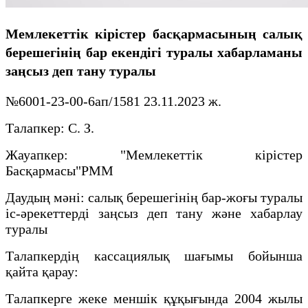
Мемлекеттік кірістер басқармасының салық
берешегінің бар екендігі туралы хабарламаны
заңсыз деп тану туралы
№6001-23-00-6ап/1581 23.11.2023 ж.
Талапкер: С. З.
Жауапкер: "Мемлекеттік кірістер
Басқармасы"РММ
Даудың мәні: салық берешегінің бар-жоғы туралы
іс-әрекеттерді заңсыз деп тану және хабарлау
туралы
Талапкердің кассациялық шағымы бойынша
қайта қарау:
Талапкерге жеке меншік құқығында 2004 жылы