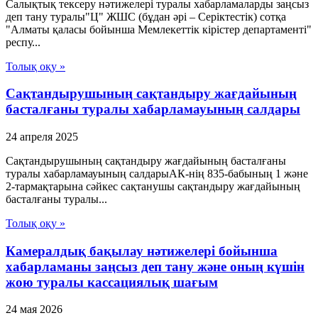
Салықтық тексеру нәтижелері туралы хабарламаларды заңсыз
деп тану туралы"Ц" ЖШС (бұдан әрі – Серіктестік) сотқа
"Алматы қаласы бойынша Мемлекеттік кірістер департаменті"
респу...
Толық оқу »
Сақтандырушының сақтандыру жағдайының
басталғаны туралы хабарламауының салдары
24 апреля 2025
Сақтандырушының сақтандыру жағдайының басталғаны
туралы хабарламауының салдарыАК-нің 835-бабының 1 және
2-тармақтарына сәйкес сақтанушы сақтандыру жағдайының
басталғаны туралы...
Толық оқу »
Камералдық бақылау нәтижелері бойынша
хабарламаны заңсыз деп тану және оның күшін
жою туралы кассациялық шағым
24 мая 2026