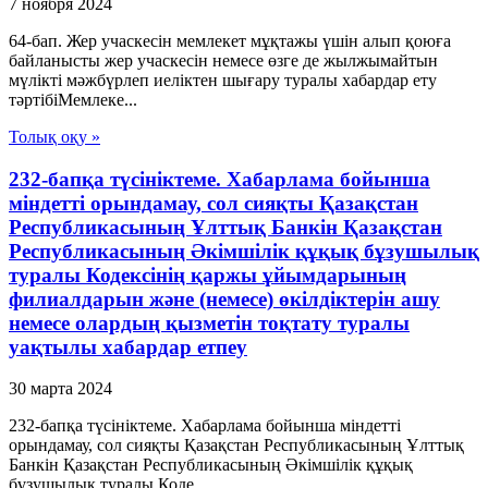
7 ноября 2024
64-бап. Жер учаскесін мемлекет мұқтажы үшін алып қоюға
байланысты жер учаскесін немесе өзге де жылжымайтын
мүлікті мәжбүрлеп иеліктен шығару туралы хабардар ету
тәртібіМемлеке...
Толық оқу »
232-бапқа түсініктеме. Хабарлама бойынша
міндетті орындамау, сол сияқты Қазақстан
Республикасының Ұлттық Банкін Қазақстан
Республикасының Әкімшілік құқық бұзушылық
туралы Кодексінің қаржы ұйымдарының
филиалдарын және (немесе) өкілдіктерін ашу
немесе олардың қызметін тоқтату туралы
уақтылы хабардар етпеу
30 марта 2024
232-бапқа түсініктеме. Хабарлама бойынша міндетті
орындамау, сол сияқты Қазақстан Республикасының Ұлттық
Банкін Қазақстан Республикасының Әкімшілік құқық
бұзушылық туралы Коде...