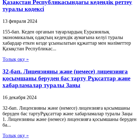
Қазақстан Республикасындағы кедендік реттеу
туралы кодексі
13 февраля 2024
155-бап. Кеден органын тауарлардың Еуразиялық
экономикалық одақтың кедендік аумағына келуі туралы
хабардар еткен кезде ұсынылатын құжаттар мен мәліметтер
Қазақстан Республикас...
Толық оқу »
32-бап. Лицензияны және (немесе) лицензияға
қосымшаны беруден бас тарту Рұқсаттар және
хабарламалар туралы Заңы
16 декабря 2024
32-бап. Лицензияны және (немесе) лицензияға қосымшаны
беруден бас тартуРұқсаттар және хабарламалар туралы Заңы
1. Лицензияны және (немесе) лицензияға қосымшаны беруден
ба...
Толық оқу »