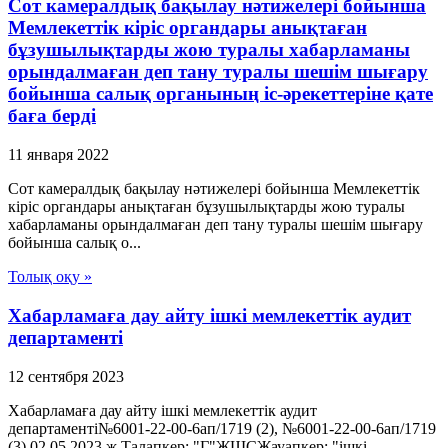
Сот камералдық бақылау нәтижелері бойынша
Мемлекеттік кіріс органдары анықтаған
бұзушылықтарды жою туралы хабарламаны
орындалмаған деп тану туралы шешім шығару
бойынша салық органының іс-әрекеттеріне қате
баға берді
11 января 2022
Сот камералдық бақылау нәтижелері бойынша Мемлекеттік
кіріс органдары анықтаған бұзушылықтарды жою туралы
хабарламаны орындалмаған деп тану туралы шешім шығару
бойынша салық о...
Толық оқу »
Хабарламаға дау айту ішкі мемлекеттік аудит
департаменті
12 сентября 2023
Хабарламаға дау айту ішкі мемлекеттік аудит
департаменті№6001-22-00-6ап/1719 (2), №6001-22-00-6ап/1719
(3) 02.05.2023 ж.Талапкер: "Г"ЖШСЖауапкер: "ішкі