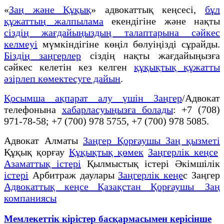
«
Заң және Құқық
» адвокаттық кеңсесі,
бұл
құжаттың жалпылама
екендігіне және нақты
сіздің жағдайыңыздың талаптарына сәйкес
келмеуі
мүмкіндігіне көңіл бөлуіңізді сұрайды.
Біздің заңгерлер
сіздің нақты жағдайыңызға
сәйкес келетін кез келген
құқықтық құжатты
әзірлеп көмектесуге дайын
.
Қосымша ақпарат алу үшін Заңгер
/Адвокат
телефонына
хабарласуыңызға болады
: +7 (708)
971-78-58; +7 (700) 978 5755, +7 (700) 978 5085.
Адвокат Алматы
Заңгер Қорғаушы Заң қызметі
Құқық қорғау
Құқықтық қөмек
Заңгерлік кеңсе
Азаматтық істері
Қылмыстық істері Әкімшілік
істері
Арбитраж даулары
Заңгерлік кеңе
с Заңгер
Адвокаттық кеңсе Қазақстан Қорғаушы Заң
компаниясы
Мемлекеттік кірістер басқармасымен керісінше