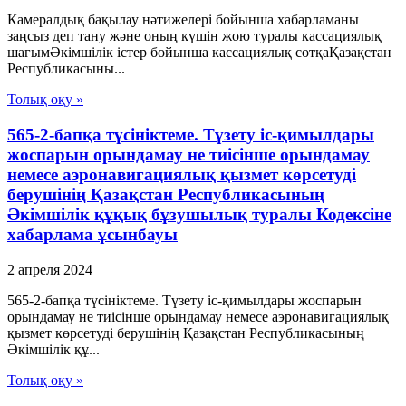
Камералдық бақылау нәтижелері бойынша хабарламаны
заңсыз деп тану және оның күшін жою туралы кассациялық
шағымӘкімшілік істер бойынша кассациялық сотқаҚазақстан
Республикасыны...
Толық оқу »
565-2-бапқа түсініктеме. Түзету іс-қимылдары
жоспарын орындамау не тиісінше орындамау
немесе аэронавигациялық қызмет көрсетуді
берушінің Қазақстан Республикасының
Әкімшілік құқық бұзушылық туралы Кодексіне
хабарлама ұсынбауы
2 апреля 2024
565-2-бапқа түсініктеме. Түзету іс-қимылдары жоспарын
орындамау не тиісінше орындамау немесе аэронавигациялық
қызмет көрсетуді берушінің Қазақстан Республикасының
Әкімшілік құ...
Толық оқу »