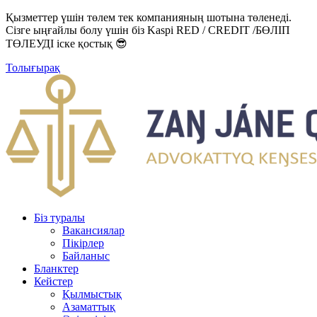
Қызметтер үшін төлем тек компанияның шотына төленеді.
Сізге ыңғайлы болу үшін біз Kaspi RED / CREDIT /БӨЛІП
ТӨЛЕУДІ іске қостық 😎
Толығырақ
Біз туралы
Вакансиялар
Пікірлер
Байланыс
Бланктер
Кейстер
Қылмыстық
Азаматтық