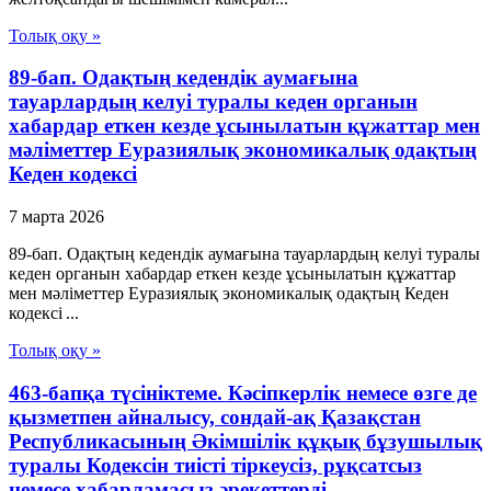
Толық оқу »
89-бап. Одақтың кедендік аумағына
тауарлардың келуі туралы кеден органын
хабардар еткен кезде ұсынылатын құжаттар мен
мәліметтер Еуразиялық экономикалық одақтың
Кеден кодексі
7 марта 2026
89-бап. Одақтың кедендік аумағына тауарлардың келуі туралы
кеден органын хабардар еткен кезде ұсынылатын құжаттар
мен мәліметтер Еуразиялық экономикалық одақтың Кеден
кодексі ...
Толық оқу »
463-бапқа түсініктеме. Кәсіпкерлік немесе өзге де
қызметпен айналысу, сондай-ақ Қазақстан
Республикасының Әкімшілік құқық бұзушылық
туралы Кодексін тиісті тіркеусіз, рұқсатсыз
немесе хабарламасыз әрекеттерді