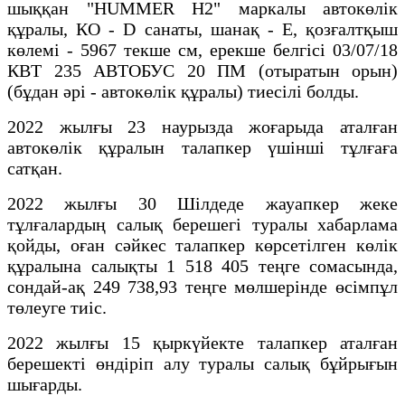
шыққан "HUMMER H2" маркалы автокөлік
құралы, КО - D санаты, шанақ - Е, қозғалтқыш
көлемі - 5967 текше см, ерекше белгісі 03/07/18
КВТ 235 АВТОБУС 20 ПМ (отыратын орын)
(бұдан әрі - автокөлік құралы) тиесілі болды.
2022 жылғы 23 наурызда жоғарыда аталған
автокөлік құралын талапкер үшінші тұлғаға
сатқан.
2022 жылғы 30 Шілдеде жауапкер жеке
тұлғалардың салық берешегі туралы хабарлама
қойды, оған сәйкес талапкер көрсетілген көлік
құралына салықты 1 518 405 теңге сомасында,
сондай-ақ 249 738,93 теңге мөлшерінде өсімпұл
төлеуге тиіс.
2022 жылғы 15 қыркүйекте талапкер аталған
берешекті өндіріп алу туралы салық бұйрығын
шығарды.