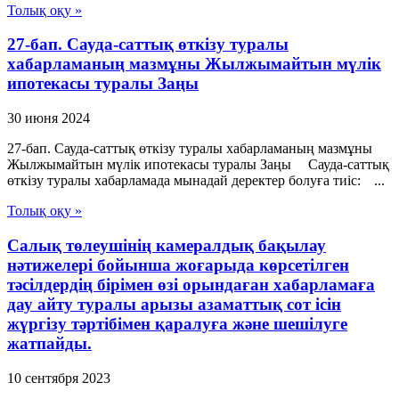
Толық оқу »
27-бап. Сауда-саттық өткiзу туралы
хабарламаның мазмұны Жылжымайтын мүлiк
ипотекасы туралы Заңы
30 июня 2024
27-бап. Сауда-саттық өткiзу туралы хабарламаның мазмұны
Жылжымайтын мүлiк ипотекасы туралы Заңы Сауда-саттық
өткiзу туралы хабарламада мынадай деректер болуға тиiс: ...
Толық оқу »
Салық төлеушінің камералдық бақылау
нәтижелері бойынша жоғарыда көрсетілген
тәсілдердің бірімен өзі орындаған хабарламаға
дау айту туралы арызы азаматтық сот ісін
жүргізу тәртібімен қаралуға және шешілуге
жатпайды.
10 сентября 2023