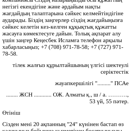
негізгі екендігіне және әрдайым нақты
жағдайдың талаптарына сәйкес келмейтіндігіне
аударады. Біздің заңгерлер сіздің жағдайыңызға
сәйкес келетін кез-келген құқықтық құжатты
жасауға көмектесуге дайын. Толық ақпарат алу
үшін заңгер Кеңесбек Исламға телефон арқылы
хабарласыңыз; +7 (708) 971-78-58; +7 (727) 971-
78-58. ‍
тілек жалғыз құрылтайшының үлгісі шектеулі
серіктестік
жауапкершілігі "........." ПСАе
........ ЖСН ............ ОЖ. Алматы қ., ш / а. ……….,
53 үй, 55 пәтер.
Өтініш
Сізден мені 20 ақпанның "24" күнінен бастап өз
қалауыңыз бойынша қызметінен босатуыңызды