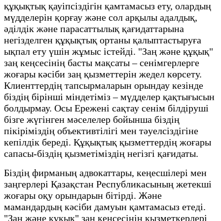
құқықтық қауіпсіздігін қамтамасыз ету, олардың
мүдделерін қорғау және сол арқылы адалдық,
әділдік және парасаттылық қағидаттарына
негізделген құқықтық ортаны қалыптастыруға
ықпал ету үшін жұмыс істейді. "Заң және құқық"
заң кеңсесінің басты мақсаты – сенімгерлерге
жоғары кәсіби заң қызметтерін жедел көрсету.
Клиенттердің тапсырмаларын орындау кезінде
біздің бірінші міндетіміз – мүдделер қақтығысын
болдырмау. Осы Ережені сақтау сенім білдіруші
бізге жүгінген мәселелер бойынша біздің
пікіріміздің объективтілігі мен тәуелсіздігіне
кепілдік береді. Құқықтық қызметтердің жоғары
сапасы-біздің қызметіміздің негізгі қағидаты.
Біздің фирманың адвокаттары, кеңесшілері мен
заңгерлері Қазақстан Республикасының жетекші
жоғары оқу орындарын бітірді. Және
мамандардың кәсіби дамуын қамтамасыз етеді.
"Заң және құқық" заң кеңсесінің қызметкерлері