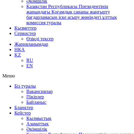
Әкімшілік
Қазақстан Республикасы Президентінің
жанындағы Қоғамдық сананы жаңғырту
бағдарламасын іске асыру жөніндегі ұлттық
комиссия туралы
Қызметтер
Сервистер
Өзіңді тексер
Жарияланымдар
НҚА
KZ
RU
EN
Меню
Біз туралы
Вакансиялар
Пікірлер
Байланыс
Бланктер
Кейстер
Қылмыстық
Азаматтық
Әкімшілік