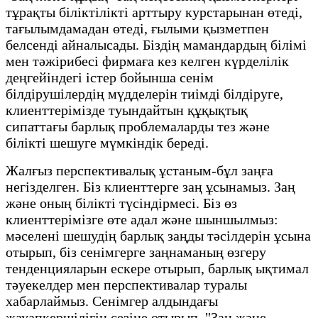
тұрақты біліктілікті арттыру курстарынан өтеді,
тағылымдамадан өтеді, ғылыми қызметпен
белсенді айналысады. Біздің мамандардың білімі
мен тәжірибесі фирмаға кез келген күрделілік
деңгейіндегі істер бойынша сенім
білдірушілердің мүдделерін тиімді білдіруге,
клиенттерімізде туындайтын құқықтық
сипаттағы барлық проблемаларды тез және
білікті шешуге мүмкіндік береді.
Жалғыз перспективалық ұстаным-бұл заңға
негізделген. Біз клиенттерге заң ұсынамыз. Заң
және оның білікті түсіндірмесі. Біз өз
клиенттерімізге өте адал және шыншылмыз:
мәселені шешудің барлық заңды тәсілдерін ұсына
отырып, біз сенімгерге заңнаманың өзгеру
тенденцияларын ескере отырып, барлық ықтимал
тәуекелдер мен перспективалар туралы
хабарлаймыз. Сенімгер алдындағы
жауапкершілігін сезіне отырып, "Заң және