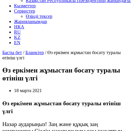
Қазақстан Республикасы Президентінің жанындағы 
Қызметтер
Сервистер
Өзіңді тексер
Жарияланымдар
НҚА
RU
KZ
EN
Басты бет
/
Бланктер
/
Өз еркімен жұмыстан босату туралы
өтініш үлгі
Өз еркімен жұмыстан босату туралы
өтініш үлгі
18 марта 2021
Өз еркімен жұмыстан босату туралы өтініш
үлгі
Назар аударыңыз! Заң және құқық заң
компаниясы Сіздің назарыңызды осы құжаттың