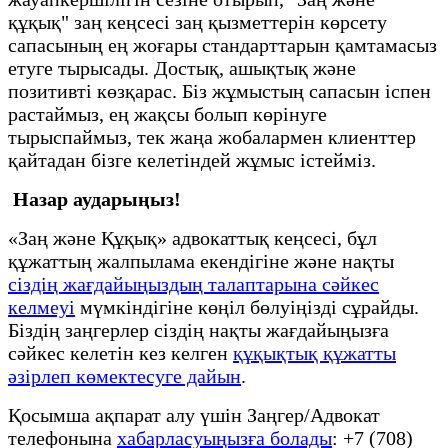
құқық" заң кеңсесі заң қызметтерін көрсету
сапасының ең жоғары стандарттарын қамтамасыз
етуге тырысады. Достық, ашықтық және
позитивті көзқарас. Біз жұмыстың сапасын іспен
растаймыз, ең жақсы болып көрінуге
тырыспаймыз, тек жаңа жобалармен клиенттер
қайтадан бізге келетіндей жұмыс істейміз.
Назар аударыңыз!
«Заң және Құқық» адвокаттық кеңсесі, бұл
құжаттың жалпылама екендігіне және нақты
сіздің жағдайыңыздың талаптарына сәйкес
келмеуі
мүмкіндігіне көңіл бөлуіңізді сұрайды.
Біздің заңгерлер сіздің нақты жағдайыңызға
сәйкес келетін кез келген
құқықтық құжатты
әзірлеп көмектесуге дайын
.
Қосымша ақпарат алу үшін Заңгер/Адвокат
телефонына
хабарласуыңызға болады
: +7 (708)