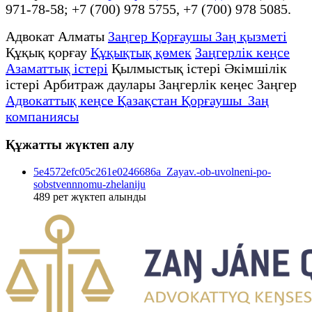
971-78-58; +7 (700) 978 5755, +7 (700) 978 5085.
Адвокат Алматы
Заңгер Қорғаушы Заң қызметі
Құқық қорғау
Құқықтық қөмек
Заңгерлік кеңсе
Азаматтық істері
Қылмыстық істері Әкімшілік
істері Арбитраж даулары Заңгерлік кеңес Заңгер
Адвокаттық кеңсе Қазақстан Қорғаушы Заң
компаниясы
Құжатты жүктеп алу
5e4572efc05c261e0246686a_Zayav.-ob-uvolneni-po-
sobstvennnomu-zhelaniju
489
рет жүктеп алынды