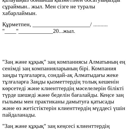
сұраймын.. жыл. Мен сізге не туралы
хабарлаймын.
Құрметпен, ____________________/ ..........
"____"____________20...жыл. ‍
"Заң және құқық" заң компаниясы Алматының ең
сенімді заң компанияларының бірі. Компания
заңды тұлғаларға, сондай-ақ Алматыдағы жеке
тұлғаларға Заңды қызметтердің толық кешенін
көрсетеді және клиенттердің мәселелерін білікті
түрде шешеді және беделін бағалайды. Кеңсе заң
ғылымы мен практиканы дамытуға қатысады
және өз жетістіктерін клиенттердің мүддесі үшін
пайдаланады.
"Заң және құқық" заң кеңсесі клиенттердің