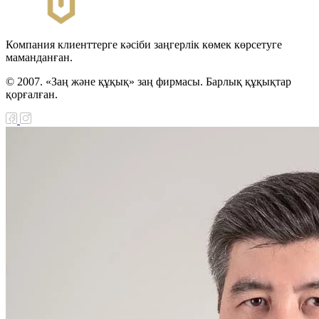
Компания клиенттерге кәсіби заңгерлік көмек көрсетуге
маманданған.
© 2007. «Заң және құқық» заң фирмасы. Барлық құқықтар
қорғалған.