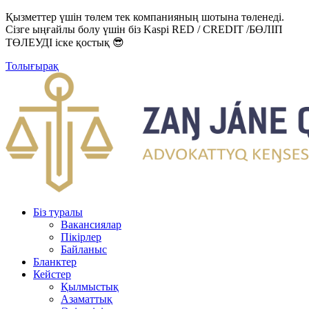
Қызметтер үшін төлем тек компанияның шотына төленеді.
Сізге ыңғайлы болу үшін біз Kaspi RED / CREDIT /БӨЛІП
ТӨЛЕУДІ іске қостық 😎
Толығырақ
Біз туралы
Вакансиялар
Пікірлер
Байланыс
Бланктер
Кейстер
Қылмыстық
Азаматтық