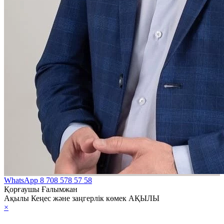
WhatsApp
8 708 578 57 58
Қорғаушы Ғалымжан
Ақылы Кеңес және заңгерлік көмек АҚЫЛЫ
×