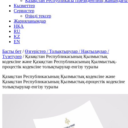
Қазақстан Республикасы Президентінің жанындағы 
Қызметтер
Сервистер
Өзіңді тексер
Жарияланымдар
НҚА
RU
KZ
EN
Басты бет
/
Өзгерістер / Толықтырулар / Нақтылаулар /
Түзетулер
/
Қазақстан Республикасының Қылмыстық
кодексіне және Қазақстан Республикасының Қылмыстық-
процестік кодексіне толықтырулар енгізу туралы
Қазақстан Республикасының Қылмыстық кодексіне және
Қазақстан Республикасының Қылмыстық-процестік кодексіне
толықтырулар енгізу туралы