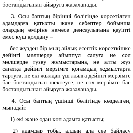
бостандығынан айыруға жазаланады.
3. Осы баптың бірінші бөлігінде көрсетілген
адамдарға қатысты және себептер бойынша
олардың өміріне немесе денсаулығына қауіпті
емес күш қолдану –
бес жүзден бір мың айлық есептік көрсеткішке
дейінгі мөлшерде айыппұл салуға не сол
мөлшерде түзеу жұмыстарына, не алты жүз
сағатқа дейінгі мерзімге қоғамдық жұмыстарға
тартуға, не екі жылдан үш жылға дейінгі мерзімге
бас бостандығын шектеуге, не сол мерзімге бас
бостандығынан айыруға жазаланады.
4. Осы баптың үшінші бөлігінде көзделген,
мынадай:
1) екі және одан көп адамға қатысты;
2) адамдар тобы, алдын ала сөз байласу