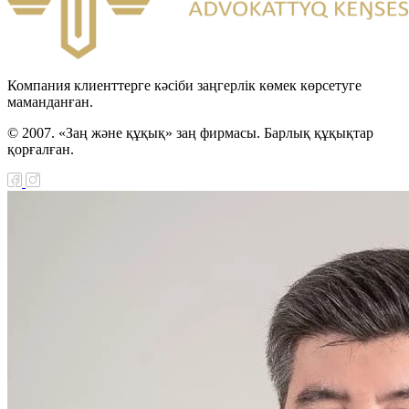
Компания клиенттерге кәсіби заңгерлік көмек көрсетуге
маманданған.
© 2007. «Заң және құқық» заң фирмасы. Барлық құқықтар
қорғалған.