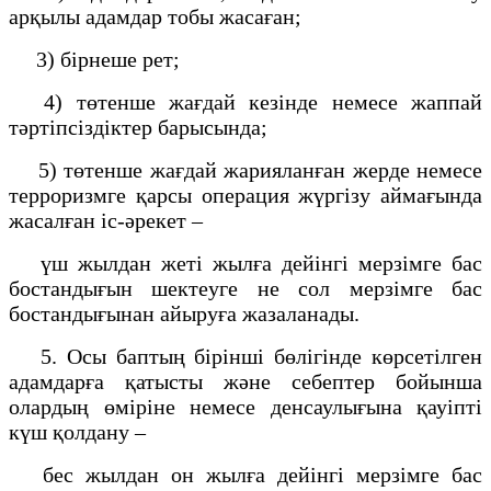
арқылы адамдар тобы жасаған;
3) бірнеше рет;
4) төтенше жағдай кезінде немесе жаппай
тәртіпсіздіктер барысында;
5) төтенше жағдай жарияланған жерде немесе
терроризмге қарсы операция жүргізу аймағында
жасалған іс-әрекет –
үш жылдан жеті жылға дейінгі мерзімге бас
бостандығын шектеуге не сол мерзімге бас
бостандығынан айыруға жазаланады.
5. Осы баптың бірінші бөлігінде көрсетілген
адамдарға қатысты және себептер бойынша
олардың өміріне немесе денсаулығына қауіпті
күш қолдану –
бес жылдан он жылға дейінгі мерзімге бас