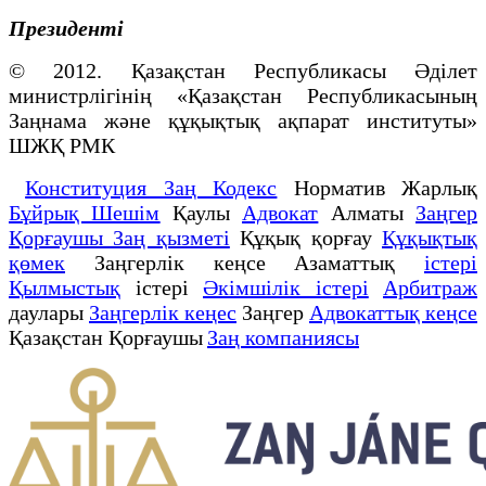
Президенті
© 2012. Қазақстан Республикасы Әділет
министрлігінің «Қазақстан Республикасының
Заңнама және құқықтық ақпарат институты»
ШЖҚ РМК
Конституция Заң Кодекс
Норматив Жарлық
Бұйрық Шешім
Қаулы
Адвокат
Алматы
Заңгер
Қорғаушы Заң қызметі
Құқық қорғау
Құқықтық
қөмек
Заңгерлік кеңсе Азаматтық
істері
Қылмыстық
істері
Әкімшілік істері
Арбитраж
даулары
Заңгерлік кеңес
Заңгер
Адвокаттық кеңсе
Қазақстан Қорғаушы
Заң компаниясы