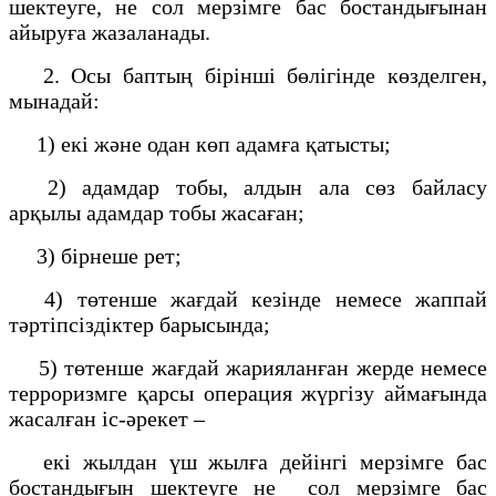
шектеуге, не сол мерзімге бас бостандығынан
айыруға жазаланады.
2. Осы баптың бірінші бөлігінде көзделген,
мынадай:
1) екі және одан көп адамға қатысты;
2) адамдар тобы, алдын ала сөз байласу
арқылы адамдар тобы жасаған;
3) бірнеше рет;
4) төтенше жағдай кезінде немесе жаппай
тәртіпсіздіктер барысында;
5) төтенше жағдай жарияланған жерде немесе
терроризмге қарсы операция жүргізу аймағында
жасалған іс-әрекет –
екі жылдан үш жылға дейінгі мерзімге бас
бостандығын шектеуге не сол мерзімге бас