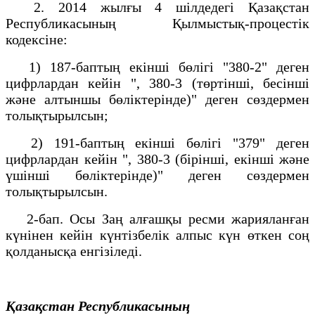
2. 2014 жылғы 4 шілдедегі Қазақстан
Республикасының Қылмыстық-процестік
кодексіне:
1) 187-баптың екінші бөлігі "380-2" деген
цифрлардан кейін ", 380-3 (төртінші, бесінші
және алтыншы бөліктерінде)" деген сөздермен
толықтырылсын;
2) 191-баптың екінші бөлігі "379" деген
цифрлардан кейін ", 380-3 (бірінші, екінші және
үшінші бөліктерінде)" деген сөздермен
толықтырылсын.
2-бап. Осы Заң алғашқы ресми жарияланған
күнінен кейін күнтізбелік алпыс күн өткен соң
қолданысқа енгізіледі.
Қазақстан Республикасының