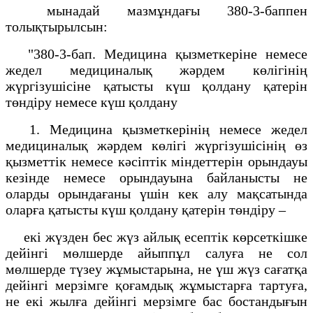
мынадай мазмұндағы 380-3-баппен
толықтырылсын:
"380-3-бап. Медицина қызметкеріне немесе
жедел медициналық жәрдем көлігінің
жүргізушісіне қатысты күш қолдану қатерін
төндіру немесе күш қолдану
1. Медицина қызметкерінің немесе жедел
медициналық жәрдем көлігі жүргізушісінің өз
қызметтік немесе кәсіптік міндеттерін орындауы
кезінде немесе орындауына байланысты не
оларды орындағаны үшін кек алу мақсатында
оларға қатысты күш қолдану қатерін төндіру –
екі жүзден бес жүз айлық есептік көрсеткішке
дейінгі мөлшерде айыппұл салуға не сол
мөлшерде түзеу жұмыстарына, не үш жүз сағатқа
дейінгі мерзімге қоғамдық жұмыстарға тартуға,
не екі жылға дейінгі мерзімге бас бостандығын