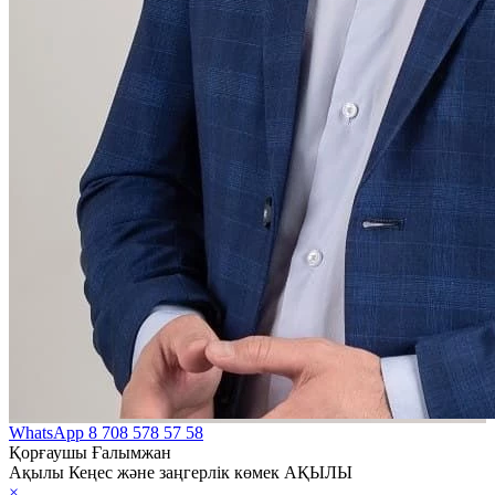
WhatsApp
8 708 578 57 58
Қорғаушы Ғалымжан
Ақылы Кеңес және заңгерлік көмек АҚЫЛЫ
×