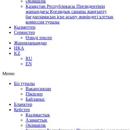
Әкімшілік
Қазақстан Республикасы Президентінің
жанындағы Қоғамдық сананы жаңғырту
бағдарламасын іске асыру жөніндегі ұлттық
комиссия туралы
Қызметтер
Сервистер
Өзіңді тексер
Жарияланымдар
НҚА
KZ
RU
EN
Меню
Біз туралы
Вакансиялар
Пікірлер
Байланыс
Бланктер
Кейстер
Қылмыстық
Азаматтық
Әкімшілік