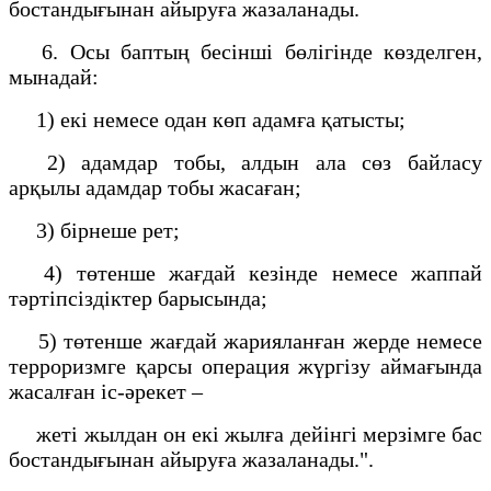
бостандығынан айыруға жазаланады.
6. Осы баптың бесінші бөлігінде көзделген,
мынадай:
1) екі немесе одан көп адамға қатысты;
2) адамдар тобы, алдын ала сөз байласу
арқылы адамдар тобы жасаған;
3) бірнеше рет;
4) төтенше жағдай кезінде немесе жаппай
тәртіпсіздіктер барысында;
5) төтенше жағдай жарияланған жерде немесе
терроризмге қарсы операция жүргізу аймағында
жасалған іс-әрекет –
жеті жылдан он екі жылға дейінгі мерзімге бас
бостандығынан айыруға жазаланады.".