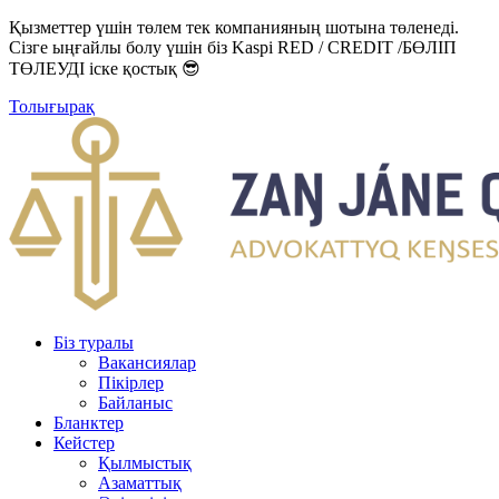
Қызметтер үшін төлем тек компанияның шотына төленеді.
Сізге ыңғайлы болу үшін біз Kaspi RED / CREDIT /БӨЛІП
ТӨЛЕУДІ іске қостық 😎
Толығырақ
Біз туралы
Вакансиялар
Пікірлер
Байланыс
Бланктер
Кейстер
Қылмыстық
Азаматтық