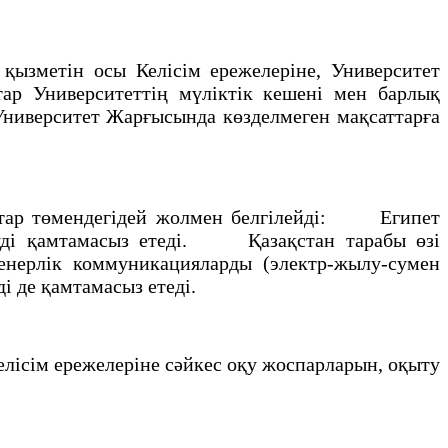
ызметiн осы Келiсiм ережелерiне, Университет
 Университеттің мүлiктiк кешенi мен барлық
ниверситет Жарғысында көзделмеген мақсаттарға
тар төмендегiдей жолмен белгiлейдi: Египет
еудi қамтамасыз етедi. Қазақстан тарабы өзі
нерлiк коммуникацияларды (электр-жылу-сумен
дi де қамтамасыз етедi.
лiсiм ережелерiне сәйкес оқу жоспарларын, оқыту