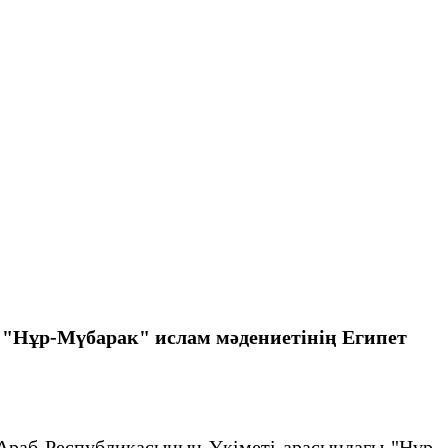
 "Нұр-Мүбарак" ислам мәдениетінің Египет
раб Республикасының Үкіметі арасындағы "Нұр-