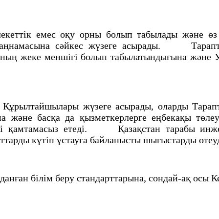
кеттік емес оқу орны болып табылады және өз қ
заңнамасына сәйкес жүзеге асырады. Тараптар
оның жеке меншiгi болып табылатындығына және У
Құрылтайшылары жүзеге асырады, оларды Тарап
на және басқа да қызметкерлерге еңбекақы төл
уді қамтамасыз етеді. Қазақстан тарабы инже
ттарды күтiп ұстауға байланысты шығыстарды өтеу
ған бiлiм беру стандарттарына, сондай-ақ осы Ке