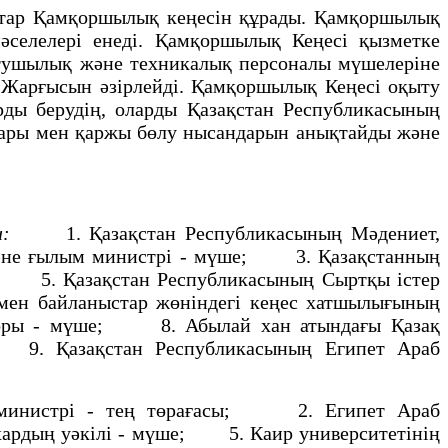
птар Қамқоршылық кеңесiн құрады. Қамқоршылық
мәселелерi енедi. Қамқоршылық Кеңесi қызметке
ытушылық және техникалық персоналы мүшелерiне
ң Жарғысын әзiрлейдi. Қамқоршылық Кеңесi оқыту
арды берудің, оларды Қазақстан Республикасының
лдары мен қаржы бөлу нысандарын анықтайды және
н:
1. Қазақстан Республикасының Мәдениет,
 және ғылым министрi - мүше; 3. Қазақстанның
 5. Қазақстан Республикасының Сыртқы iстер
мен байланыстар жөнiндегi кеңес хатшылығының
торы - мүше; 8. Абылай хан атындағы Қазақ
. 9. Қазақстан Республикасының Египет Араб
инистрi - тең төрағасы; 2. Египет Араб
ардың уәкілі - мүше; 5. Каир университетiнiң