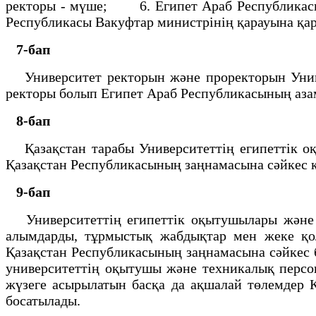
ректоры - мүше; 6. Египет Араб Республикасы
Республикасы Вакуфтар министрiнiң қарауына қар
7-бап
Университет ректорын және проректорын Унив
ректоры болып Египет Араб Республикасының аза
8-бап
Қазақстан тарабы Университеттiң египеттiк оқ
Қазақстан Республикасының заңнамасына сәйкес 
9-бап
Университеттiң египеттiк оқытушылары және т
алымдарды, тұрмыстық жабдықтар мен жеке қол
Қазақстан Республикасының заңнамасына сәйкес
университеттiң оқытушы және техникалық персо
жүзеге асырылатын басқа да ақшалай төлемдер Қ
босатылады.