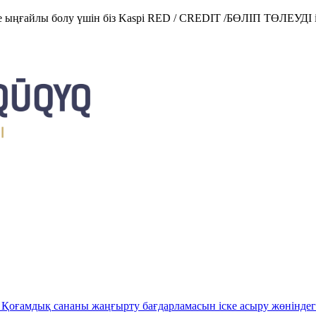
е ыңғайлы болу үшін біз Kaspi RED / CREDIT /БӨЛІП ТӨЛЕУДІ і
Қоғамдық сананы жаңғырту бағдарламасын іске асыру жөніндег