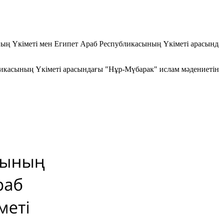
ың Үкіметі мен Египет Араб Республикасының Үкіметі арасынд
касының Үкіметі арасындағы "Нұр-Мүбарак" ислам мәдениетінің 