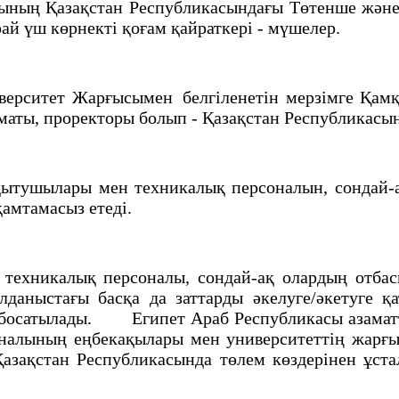
ның Қазақстан Республикасындағы Төтенше және
ай үш көрнектi қоғам қайраткерi - мүшелер.
ерситет Жарғысымен белгiленетiн мерзiмге Қ
маты, проректоры болып - Қазақстан Республикас
ытушылары мен техникалық персоналын, сондай-
қамтамасыз етедi.
ехникалық персоналы, сондай-ақ олардың отбасы
даныстағы басқа да заттарды әкелуге/әкетуге қ
 босатылады. Египет Араб Республикасы азамат
налының еңбекақылары мен университеттiң жарғыл
азақстан Республикасында төлем көздерiнен ұст