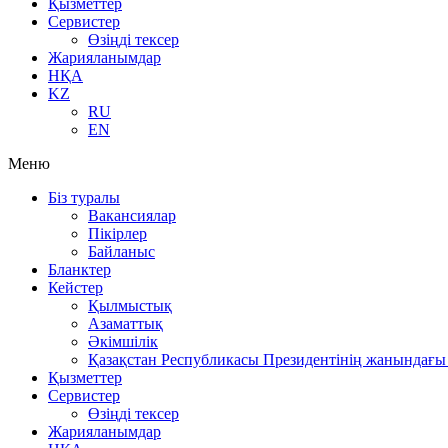
Қызметтер
Сервистер
Өзіңді тексер
Жарияланымдар
НҚА
KZ
RU
EN
Меню
Біз туралы
Вакансиялар
Пікірлер
Байланыс
Бланктер
Кейстер
Қылмыстық
Азаматтық
Әкімшілік
Қазақстан Республикасы Президентінің жанындағы 
Қызметтер
Сервистер
Өзіңді тексер
Жарияланымдар