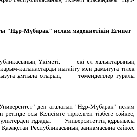
ы "Нұр-Мүбарак" ислам мәдениетiнің Египет
еспубликасының Үкiметi, екi ел халықтарының
қарым-қатынастарды нығайту мен дамытуға тiлек
уғызуға ұмтыла отырып, төмендегілер туралы
Университет" деп аталатын "Нұр-Мүбарак" ислам
етiнде осы Келiсiмге тiркелген тiзбеге сәйкес,
да мүлiктерден тұрады. Университеттің құрылысы
е Қазақстан Республикасының заңнамасына сәйкес