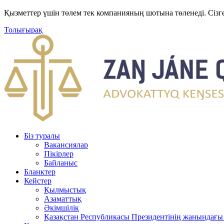
Қызметтер үшін төлем тек компанияның шотына төленеді. Сізг
Толығырақ
Біз туралы
Вакансиялар
Пікірлер
Байланыс
Бланктер
Кейстер
Қылмыстық
Азаматтық
Әкімшілік
Қазақстан Республикасы Президентінің жанындағы 