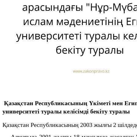
Қазақстан Республикасының Үкіметі мен Еги
университеті туралы келісімді бекіту туралы
Қазақстан Республикасының 2003 жылғы 2 шілдеде
Алматыда 2001 жылғы 18 маусымда жасалған "Қ