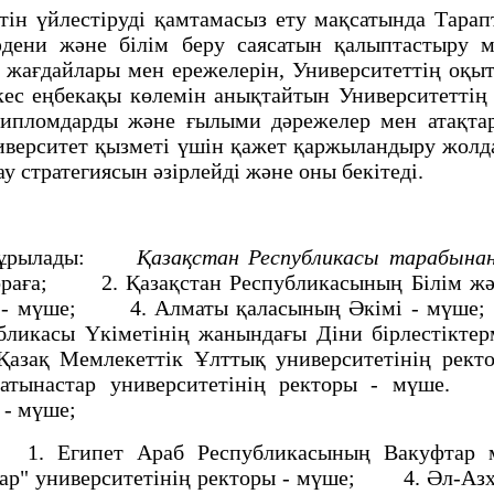
 үйлестiрудi қамтамасыз ету мақсатында Тара
әдени және бiлiм беру саясатын қалыптастыру 
ң жағдайлары мен ережелерiн, Университеттiң оқ
йкес еңбекақы көлемiн анықтайтын Университеттi
, дипломдарды және ғылыми дәрежелер мен атақт
Университет қызметi үшiн қажет қаржыландыру жо
у стратегиясын әзiрлейдi және оны бекiтедi.
құрылады:
Қазақстан Республикасы тарабына
ң төраға; 2. Қазақстан Республикасының Бiлiм
i - мүше; 4. Алматы қаласының Әкiмi - мүше;
касы Yкiметiнiң жанындағы Дiни бiрлестiктер
зақ Мемлекеттiк Ұлттық университетiнiң рек
 қатынастар университетiнiң ректоры - мүше
і - мүше;
 Египет Араб Республикасының Вакуфтар м
" университетiнiң ректоры - мүше; 4. Әл-Азх