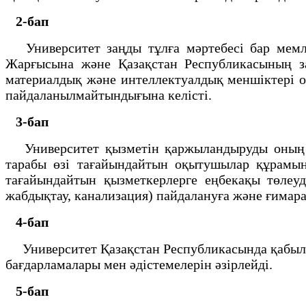
2-бап
Университет заңды тұлға мәртебесi бар мемле
Жарғысына және Қазақстан Республикасының 
материалдық және интеллектуалдық меншiктерi 
пайдаланылмайтындығына келiстi.
3-бап
Университет қызметiн қаржыландыруды оның 
тарабы өзi тағайындайтын оқытушылар құрамы
тағайындайтын қызметкерлерге еңбекақы төле
жабдықтау, канализация) пайдалануға және ғимара
4-бап
Университет Қазақстан Республикасында қабылдан
бағдарламалары мен әдiстемелерiн әзiрлейдi.
5-бап