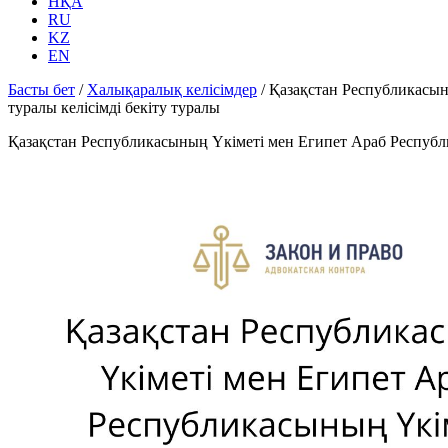
НҚА
RU
KZ
EN
Басты бет
/
Халықаралық келісімдер
/
Қазақстан Республикасын
туралы келісімді бекіту туралы
Қазақстан Республикасының Үкіметі мен Египет Араб Республи