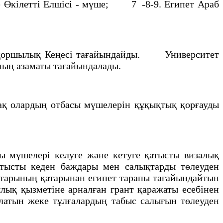
 Өкiлеттi Елшiсi - мүше; 7 -8-9. Египет Араб
амқоршылық Кеңесi тағайындайды. Университет
ының азаматы тағайындалады.
ақ олардың отбасы мүшелерiн құқықтық қорғауды
 мүшелерi келуге және кетуге қатысты визалық
атысты кеден баждары мен салықтарды төлеуден
тарының қатарынан египет тарапы тағайындайтын
ық қызметiне арналған грант қаражаты есебiнен
алатын жеке тұлғалардың табыс салығын төлеуден