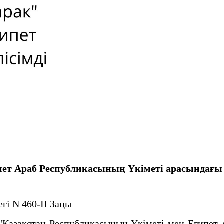
пет Араб Республикасының Үкіметі арасындағы
гі N 460-ІІ Заңы
азақстан Республикасының Үкіметі мен Египет А