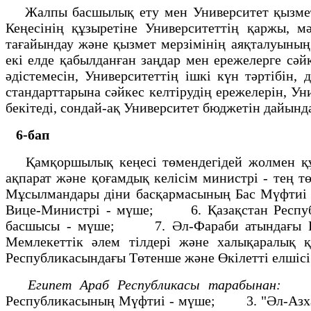
Жалпы басшылық ету мен Университет қызметiн
Кеңесiнiң құзыретiне Университеттiң қаржы, м
тағайындау және қызмет мерзiмiнiң аяқталуыны
екi елде қабылданған заңдар мен ережелерге сә
әдiстемесiн, Университеттiң iшкi күн тәртiбiн
стандарттарына сәйкес келтiрудiң ережелерiн, 
бекiтедi, сондай-ақ Университет бюджетiн дайында
6-бап
Қамқоршылық кеңесi төмендегiдей жолмен 
ақпарат және қоғамдық келiсiм министрi - те
Мұсылмандары дiни басқармасының Бас Мүфти
Вице-Министрi - мүше; 6. Қазақстан Республи
басшысы - мүше; 7. Әл-Фараби атындағы Қа
Мемлекеттiк әлем тiлдерi және халықаралық
Республикасындағы Төтенше және Өкілетті елшіс
Египет Араб Республикасы тарабынан:
1.
Республикасының Мүфтиi - мүше; 3. "Әл-Азхар