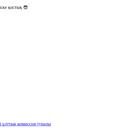
ске қостық 😎
і ұлттық комиссия туралы