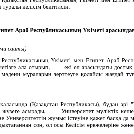
 туралы келісім бекітілсін.
ипет Араб Республикасының Үкiметi арасындағ
сми сайты)
н Республикасының Үкiметi мен Египет Араб Р
негізге ала отырып, екi ел арасындағы достық 
мәдени мұраларын зерттеуге қолайлы жағдай т
ласында (Қазақстан Республикасы), бұдан әрi "
 жүзеге асырады. Университет мүлiктік кешен р
не Университеттің жұмыс iстеуiне қажет басқа 
дықтағаннан соң, ол осы Келiсiм ережелерiне жән