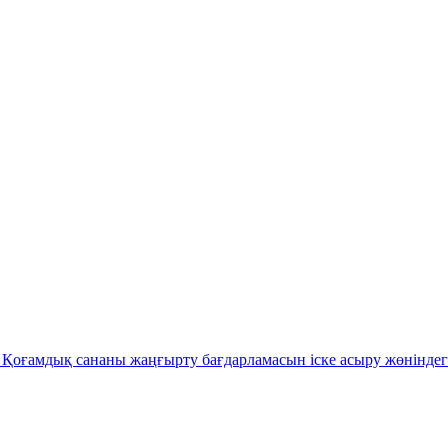
Қоғамдық сананы жаңғырту бағдарламасын іске асыру жөніндег