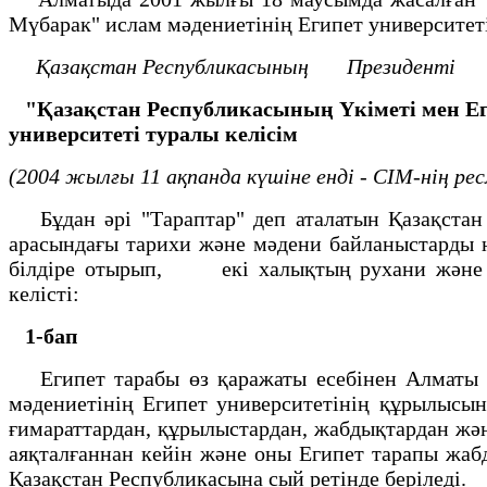
Мүбарак" ислам мәдениетінің Египет университеті
Қазақстан Республикасының
Президенті
"Қазақстан Республикасының Үкiметi мен Ег
университетi туралы келісім
(2004 жылғы 11 ақпанда күшіне енді - СІМ-нің ре
Бұдан әрi "Тараптар" деп аталатын Қазақста
арасындағы тарихи және мәдени байланыстарды 
бiлдiре отырып, екi халықтың рухани және 
келiстi:
1-бап
Египет тарабы өз қаражаты есебiнен Алматы қа
мәдениетінің Египет университетiнің құрылысын
ғимараттардан, құрылыстардан, жабдықтардан жә
аяқталғаннан кейiн және оны Египет тарапы жаб
Қазақстан Республикасына сый ретiнде беріледi.