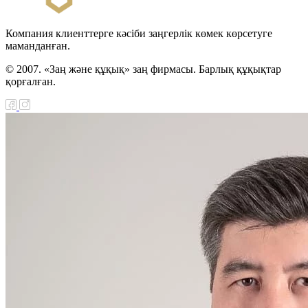
Компания клиенттерге кәсіби заңгерлік көмек көрсетуге
маманданған.
© 2007. «Заң және құқық» заң фирмасы. Барлық құқықтар
қорғалған.