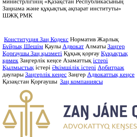
министрлігінің «Қазақстан Республикасының
Заңнама және құқықтық ақпарат институты»
ШЖҚ РМК
Конституция Заң Кодекс
Норматив Жарлық
Бұйрық Шешім
Қаулы
Адвокат
Алматы
Заңгер
Қорғаушы Заң қызметі
Құқық қорғау
Құқықтық
қөмек
Заңгерлік кеңсе Азаматтық
істері
Қылмыстық
істері
Әкімшілік істері
Арбитраж
даулары
Заңгерлік кеңес
Заңгер
Адвокаттық кеңсе
Қазақстан Қорғаушы
Заң компаниясы