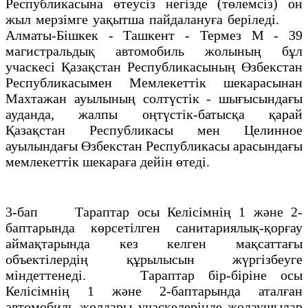
Республикасына өтеусіз негізде (төлемсіз) он
жыл мерзімге уақытша пайдалануға беріледі.
Алматы-Бішкек - Ташкент - Термез М - 39
магистральдық автомобиль жолының бұл
учаскесі Қазақстан Республикасының Өзбекстан
Республикасымен Мемлекеттік шекарасынан
Махтажан ауылының солтүстік - шығысындағы
ауданда, жалпы оңтүстік-батысқа қарай
Қазақстан Республикасы мен Целинное
ауылындағы Өзбекстан Республикасы арасындағы
мемлекеттік шекараға дейін өтеді.
3-бап Тараптар осы Келісімнің 1 және 2-
баптарында көрсетілген санитариялық-қорғау
аймақтарында кез келген мақсаттағы
объектілердің құрылысын жүргізбеуге
міндеттенеді. Тараптар бір-біріне осы
Келісімнің 1 және 2-баптарында аталған
автомобиль жолдары учаскелерінде жолаушылар