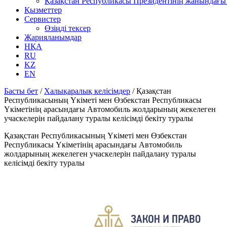
Қазақстан Республикасы Президентінің жанындағы 
Қызметтер
Сервистер
Өзіңді тексер
Жарияланымдар
НҚА
RU
KZ
EN
Басты бет
/
Халықаралық келісімдер
/
Қазақстан
Республикасының Үкiметi мен Өзбекстан Республикасы
Үкiметiнiң арасындағы Автомобиль жолдарының жекелеген
учаскелерiн пайдалану туралы келiсiмдi бекiту туралы
Қазақстан Республикасының Үкiметi мен Өзбекстан
Республикасы Үкiметiнiң арасындағы Автомобиль
жолдарының жекелеген учаскелерiн пайдалану туралы
келiсiмдi бекiту туралы