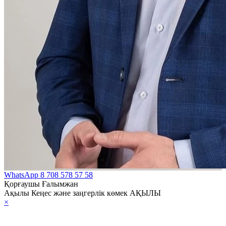
WhatsApp
8 708 578 57 58
Қорғаушы Ғалымжан
Ақылы Кеңес және заңгерлік көмек АҚЫЛЫ
×