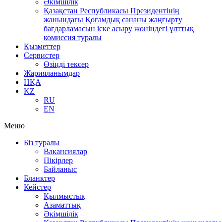
Әкімшілік
Қазақстан Республикасы Президентінің
жанындағы Қоғамдық сананы жаңғырту
бағдарламасын іске асыру жөніндегі ұлттық
комиссия туралы
Қызметтер
Сервистер
Өзіңді тексер
Жарияланымдар
НҚА
KZ
RU
EN
Меню
Біз туралы
Вакансиялар
Пікірлер
Байланыс
Бланктер
Кейстер
Қылмыстық
Азаматтық
Әкімшілік