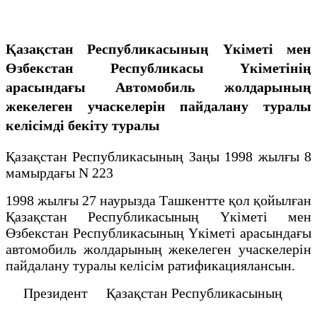
Қазақстан Республикасының Үкiметi мен
Өзбекстан Республикасы Үкiметiнiң
арасындағы Автомобиль жолдарының
жекелеген учаскелерiн пайдалану туралы
келiсiмдi бекiту туралы
Қазақстан Республикасының Заңы 1998 жылғы 8
мамырдағы N 223
1998 жылғы 27 наурызда Ташкентте қол қойылған
Қазақстан Республикасының Үкіметі мен
Өзбекстан Республикасының Үкіметі арасындағы
автомобиль жолдарының жекелеген учаскелерін
пайдалану туралы келісім ратификациялансын.
Президент Қазақстан Республикасының