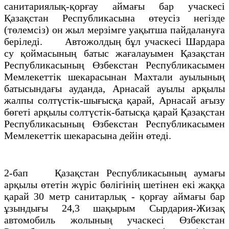
санитариялық-қорғау аймағы бар учаскесі
Қазақстан Республикасына өтеусіз негізде
(төлемсіз) он жыл мерзімге уақытша пайдалануға
беріледі. Автожолдың бұл учаскесі Шардара
су қоймасының батыс жағалауымен Қазақстан
Республикасының Өзбекстан Республикасымен
Мемлекеттік шекарасынан Махтали ауылының
батысындағы ауданда, Арнасай ауылы арқылы
жалпы солтүстік-шығысқа қарай, Арнасай ағызу
бөгеті арқылы солтүстік-батысқа қарай Қазақстан
Республикасының Өзбекстан Республикасымен
Мемлекеттік шекарасына дейін өтеді.
2-бап Қазақстан Республикасының аумағы
арқылы өтетін жүріс бөлігінің шетінен екі жаққа
қарай 30 метр санитарлық - қорғау аймағы бар
ұзындығы 24,3 шақырым Сырдария-Жизақ
автомобиль жолының учаскесі Өзбекстан