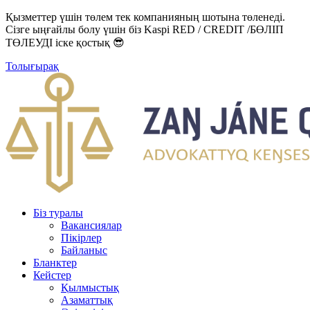
Қызметтер үшін төлем тек компанияның шотына төленеді.
Сізге ыңғайлы болу үшін біз Kaspi RED / CREDIT /БӨЛІП
ТӨЛЕУДІ іске қостық 😎
Толығырақ
Біз туралы
Вакансиялар
Пікірлер
Байланыс
Бланктер
Кейстер
Қылмыстық
Азаматтық