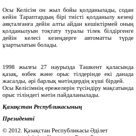
Осы Келісім он жыл бойы қолданылады, содан
кейін Тараптардың бірі тиісті қолданылу кезеңі
аяқталғанға дейін алты айдан кешіктірмей оның
қолданылуын тоқтату туралы тілек білдіргенге
дейін келесі кезеңдерге автоматты түрде
ұзартылатын болады.
1998 жылғы 27 наурызда Ташкент қаласында
қазақ, өзбек және орыс тілдерінде екі данада
жасалды, әрі барлық мәтіндердің күші бірдей.
Осы Келісімнің ережелерін түсіндіру мақсатында
орыс тіліндегі мәтін пайдаланылады.
Қазақстан Республикасының
Президенті
© 2012. Қазақстан Республикасы Әділет