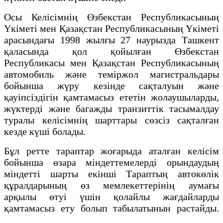
Осы Келісімнің Өзбекстан Республикасының
Үкіметі мен Қазақстан Республикасының Үкіметі
арасындағы 1998 жылғы 27 наурызда Ташкент
қаласында қол қойылған Өзбекстан
Республикасы мен Қазақстан Республикасының
автомобиль және теміржол магистральдары
бойынша жүру кезінде сақталуын және
қауіпсіздігін қамтамасыз ететін жолаушыларды,
жүктерді және багажды транзиттік тасымалдау
туралы келісімнің шарттары сөзсіз сақталған
кезде күші болады.
Бұл ретте тараптар жоғарыда аталған келісім
бойынша өзара міндеттемелерді орындаудың
міндетті шарты екінші Тараптың автокөлік
құралдарының өз мемлекеттерінің аумағы
арқылы өтуі үшін қолайлы жағдайларды
қамтамасыз ету болып табылатынын растайды.