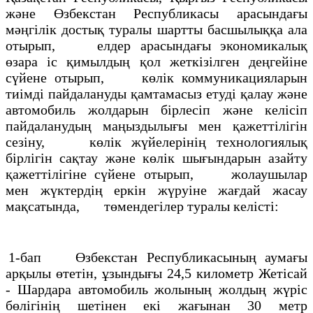
және Өзбекстан Республикасы арасындағы
мәңгілік достық туралы шартты басшылыққа ала
отырып, елдер арасындағы экономикалық
өзара іс қимылдың қол жеткізілген деңгейіне
сүйене отырып, көлік коммуникацияларын
тиімді пайдалануды қамтамасыз етуді қалау және
автомобиль жолдарын бірлесіп және келісіп
пайдаланудың маңыздылығы мен қажеттілігін
сезіну, көлік жүйелерінің технологиялық
бірлігін сақтау және көлік шығындарын азайту
қажеттілігіне сүйене отырып, жолаушылар
мен жүктердің еркін жүруіне жағдай жасау
мақсатында, төмендегілер туралы келісті:
1-бап Өзбекстан Республикасының аумағы
арқылы өтетін, ұзындығы 24,5 километр Жетісай
- Шардара автомобиль жолының жолдың жүріс
бөлігінің шетінен екі жағынан 30 метр