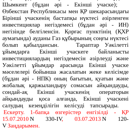
Шымкент (бұдан әрі - Екінші учаске);
Өзбекстан Республикасы мен ҚР шекарасындағы
Бірінші учаскенің бастапқы нүктесі әзірленген
инвестициялар негіздемесі (бұдан әрі - ИН)
негізінде белгіленсін. Қорғас пунктінің (ҚХР
аумағында) ауданы Газ құбырының соңғы нүктесі
болып қабылдансын. Тараптар Уәкілетті
ұйымдарға Екінші учаскеге байланысты
инвестициялардың негіздемесін әзірлеуді және
Уәкілетті ұйымдар арасында Екінші учаске
мәселелері бойынша жасалатын жеке келісімде
(бұдан әрі - НПК) оның бағытын, қуатын және
жобалық қаржыландыру сомасын айқындауды,
сондай-ақ Екінші учаскенің операторын
айқындауды қоса алғанда, Екінші учаскені
салудың кезеңділігін келісуді тапсырады.
Ескерту. 1-бапқа өзгерістер енгізілді - ҚР
15.07.2010
N 330-IV
, 03.07.2013
N 120-
V
Заңдарымен.