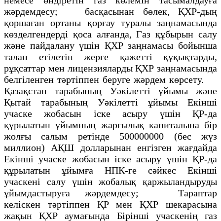
жәрдемдесу; басқасынан бөлек, ҚХР-дың
қоршаған ортаны қорғау туралы заңнамасында
көзделгендерді қоса алғанда, Газ құбырын салу
және пайдалану үшін ҚХР заңнамасы бойынша
талап етілетін жерге қажетті құқықтарды,
рұқсаттар мен лицензияларды ҚХР заңнамасында
белгіленген тәртіппен беруге жәрдем көрсету.
Қазақстан тарабының Уәкілетті ұйымы және
Қытай тарабының Уәкілетті ұйымы Екінші
учаске жобасын іске асыру үшін ҚР-да
құрылатын ұйымның жарғылық капиталына бір
жолғы салым ретінде 500000000 (бес жүз
миллион) АҚШ долларынан енгізген жағдайда
Екінші учаске жобасын іске асыру үшін ҚР-да
құрылатын ұйымға НПК-ге сәйкес Екінші
учаскені салу үшін жобалық қаржыландыруды
ұйымдастыруға жәрдемдесу; Тараптар
келіскен тәртіппен ҚР мен ҚХР шекарасына
жақын ҚХР аумағында Бірінші учаскенің газ