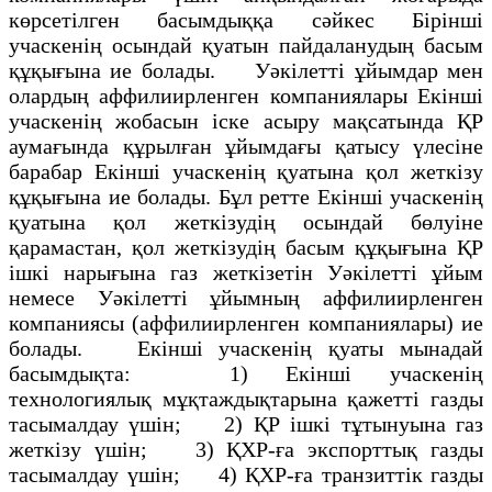
көрсетілген басымдыққа сәйкес Бірінші
учаскенің осындай қуатын пайдаланудың басым
құқығына ие болады. Уәкілетті ұйымдар мен
олардың аффилиирленген компаниялары Екінші
учаскенің жобасын icкe асыру мақсатында ҚР
аумағында құрылған ұйымдағы қатысу үлесіне
барабар Екінші учаскенің қуатына қол жеткізу
құқығына ие болады. Бұл ретте Екінші учаскенің
қуатына қол жеткізудің осындай бөлуіне
қарамастан, қол жеткізудің басым құқығына ҚP
ішкі нарығына газ жеткізетін Уәкілетті ұйым
немесе Уәкілетті ұйымның аффилиирленген
компаниясы (аффилиирленген компаниялары) ие
болады. Екінші учаскенің қуаты мынадай
басымдықта: 1) Екінші учаскенің
технологиялық мұқтаждықтарына қажетті газды
тасымалдау үшін; 2) ҚР ішкі тұтынуына газ
жеткізу үшін; 3) ҚХР-ға экспорттық газды
тасымалдау үшін; 4) ҚХР-ға транзиттік газды