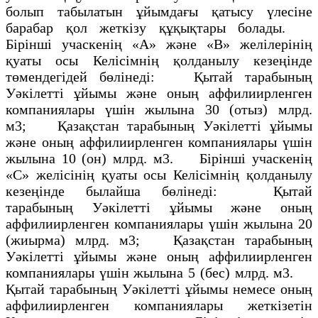
болып табылатын ұйымдағы қатысу үлесіне
барабар қол жеткізу құқықтары болады.
Бірінші учаскенің «А» және «В» желілерінің
қуаты осы Келісімнің қолданылу кезеңінде
төмендегідей бөлінеді: Қытай тарабының
Уәкілетті ұйымы және оның аффилиирленген
компаниялары үшін жылына 30 (отыз) млрд.
м3; Қазақстан тарабының Уәкілетті ұйымы
және оның аффилиирленген компаниялары үшін
жылына 10 (он) млрд. м3. Бірінші учаскенің
«С» желісінің қуаты осы Келісімнің қолданылу
кезеңінде былайша бөлінеді: Қытай
тарабының Уәкілетті ұйымы және оның
аффилиирленген компаниялары үшін жылына 20
(жиырма) млрд. м3; Қазақстан тарабының
Уәкілетті ұйымы және оның аффилиирленген
компаниялары үшін жылына 5 (бес) млрд. м3.
Қытай тарабының Уәкілетті ұйымы немесе оның
аффилиирленген компаниялары жеткізетін