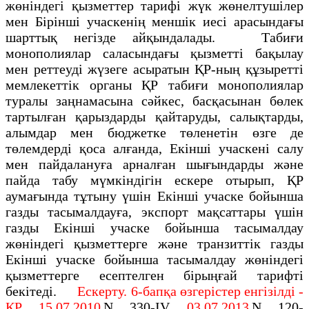
жөніндегі қызметтер тарифі жүк жөнелтушілер
мен Бірінші учаскенің меншік иесі арасындағы
шарттық негізде айқындалады. Табиғи
монополиялар саласындағы қызметті бақылау
мен реттеуді жүзеге асыратын ҚР-ның құзыретті
мемлекеттік органы ҚР табиғи монополиялар
туралы заңнамасына сәйкес, басқасынан бөлек
тартылған қарыздарды қайтаруды, салықтарды,
алымдар мен бюджетке төленетін өзге де
төлемдерді қоса алғанда, Екінші учаскені салу
мен пайдалануға арналған шығындарды және
пайда табу мүмкіндігін ескере отырып, ҚР
аумағында тұтыну үшін Екінші учаске бойынша
газды тасымалдауға, экспорт мақсаттары үшін
газды Екінші учаске бойынша тасымалдау
жөніндегі қызметтерге және транзиттік газды
Екінші учаске бойынша тасымалдау жөніндегі
қызметтерге есептелген бірыңғай тарифті
бекітеді.
Ескерту. 6-бапқа өзгерістер енгізілді -
ҚР 15.07.2010
N 330-IV
, 03.07.2013
N 120-