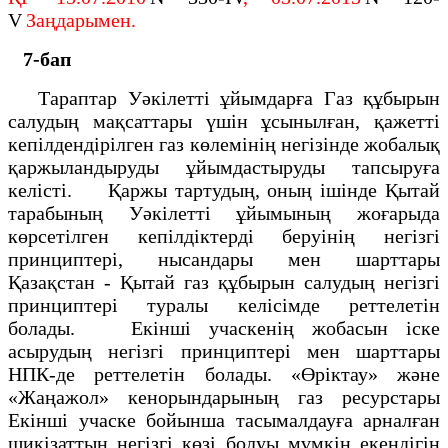
V
Заңдарымен.
7-бап
Тараптар Уәкілетті ұйымдарға Газ құбырын
салудың мақсаттары үшін ұсынылған, қажетті
кепілдендірілген газ көлемінің негізінде жобалық
қаржыландыруды ұйымдастыруды тапсыруға
келісті. Қаржы тартудың, оның ішінде Қытай
тарабының Уәкілетті ұйымының жоғарыда
көрсетілген кепілдіктерді беруінің негізгі
принциптері, нысандары мен шарттары
Қазақстан - Қытай газ құбырын салудың негізгі
принциптері туралы келісімде реттелетін
болады. Екінші учаскенің жобасын іске
асырудың негізгі принциптері мен шарттары
НПК-де реттелетін болады. «Өріктау» және
«Жаңажол» кенорындарының газ ресурстары
Екінші учаске бойынша тасымалдауға арналған
шикізаттың негізгі көзі болуы мүмкін екендігін