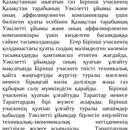
Қазақстаннан шығатын газ Бірінші учаскенің
Қазақстан тарабының Уәкілетті ұйымы және
оның аффилиирленген компаниялары үшін
бөлінген қуаты есебінен Қазақстан тарабының
Уәкілетті ұйымы және оның аффилиирленген
компаниялары үшін көзделген басымдыққа
сәйкес тасымалданады. Егер Бірінші учаскенің
қолданыстағы қуаты газдың мәлімделген көлемін
тасымалдауды қамтамасыз етпеген жағдайда,
Уәкілетті ұйымдар оның қуатын ұлғайту
мақсатында Бірінші учаскеге тиісті техникалық
қайта жаңғыртуды жүргізу туралы мәселені
немесе бірыңғай көлік дәлізінде жаңа газ
құбырын салу мүмкіндігін қарайды. Бірінші
учаскенің қуатын ұлғайтуды Тараптар немесе
Тараптардың біpi жүзеге асырады. Бірінші
учаскенің қуатын ұлғайту туралы шешімдер
қабылдау Уәкілетті ұйымдар бірлесіп әзірлейтін
техникалық-экономикалық негіздеменің
негізінде жүзеге асырылады. Тараптардың