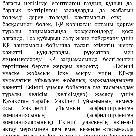
бағасы негізінде есептелген газдың құнын да,
барлық келтірілген залалдарды да жабатын
төлемді дереу төлеуді қамтамасыз ету;
басқасынан бөлек, ҚР қоршаған ортаны қорғау
туралы заңнамасында көзделгендерді қоса
алғанда, Газ құбырын салу және пайдалану үшін
ҚР заңнамасы бойынша талап етілетін жерге
қажетті құқықтарды, рұқсаттар мен
лицензияларды ҚР заңнамасында белгіленген
тәртіппен беруге жәрдем көрсету; «Екінші
учаске жобасын іске асыру үшін ҚР-да
құрылатын ұйыммен жобалық қаржыландыруға
қажетті Екінші учаске бойынша газ тасымалдау
туралы келісім (келісімдер) жасасу үшін
Қазақстан тарабы Уәкілетті ұйымының немесе
осы Уәкілетті ұйымның аффилиирленген
компаниясының (аффилиирленген
компанияларының) Екінші учаскенің өзін-өзі
ақтау мерзімінен кем емес кезеңде «тасымалда
немесе төле» («ship or pay») принципі бойынша