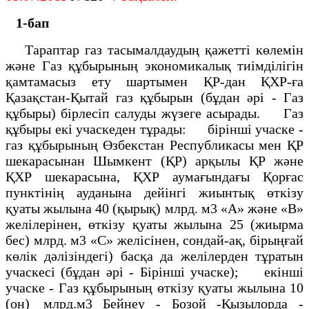
1-бап
Тараптар газ тасымалдаудың қажетті көлемін
және Газ құбырының экономикалық тиімділігін
қамтамасыз ету шартымен ҚР-дан ҚХР-ға
Қазақстан-Қытай газ құбырын (бұдан әрі - Газ
құбыры) бірлесіп салуды жүзеге асырады. Газ
құбыры екі учаскеден тұрады: бірінші учаске -
газ құбырының Өзбекстан Республикасы мен ҚР
шекарасынан Шымкент (ҚР) арқылы ҚР және
ҚХР шекарасына, ҚХР аумағындағы Қорғас
пунктінің ауданына дейінгі жиынтық өткізу
қуаты жылына 40 (қырық) млрд. м3 «А» және «В»
желілерінен, өткізу қуаты жылына 25 (жиырма
бес) млрд. м3 «С» желісінен, сондай-ақ, бірыңғай
көлік дәлізіндегі) басқа да желілерден тұратын
учаскесі (бұдан әpi - Бірінші учаске); екінші
учаске - Газ құбырының өткізу қуаты жылына 10
(он) млрд.м3 Бейнеу - Бозой -Қызылорда -