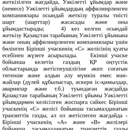
жеткізілген жағдайда, Уәкілетті ұйымдар және
(немесе) Уәкілетті ұйымдардың аффилиирленген
компаниялары осындай жеткізу туралы тиісті
шарт (шарттар) жасасады және оны
ұйымдастырады; 4) кез келген осындай
жеткізу Қазақстан тарабының Уәкілетті ұйымына
және оның аффилиирленген компаниялары үшін
бөлінген Бірінші учаскенің «С» желісінің қуаты
есебінен жүзеге асырылады. Екінші учаске
бойынша келетін газдың ҚР оңтүстік
облыстарында жетіспеушілігіне әкеп соғатын
төтенше және алдын алу мүмкін емес мән-
жайлар (дүлей құбылыстар, әскери ic-қимылдар,
авариялар және т.б.) туындаған жағдайда
Қазақстан тарабының Уәкілетті ұйымы Уәкілетті
ұйымдармен келісілген жоспарға сәйкес Бірінші
учаскенің «С» желісі бойынша тасымалданатын
транзиттік газды, ал ол жетіспеген жағдайда -
Бірінші учаскенің «А» және «В» желілері
бойынша тасымалданатын транзиттік газды