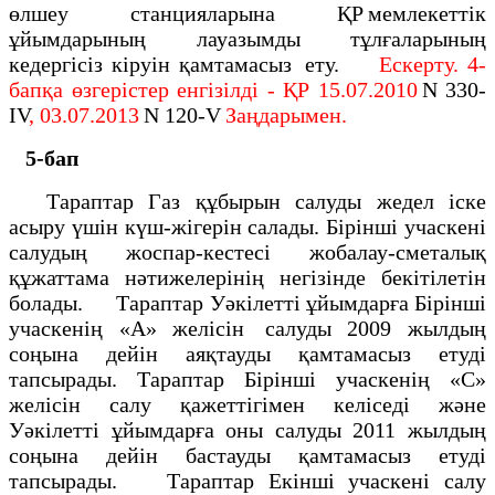
өлшеу станцияларына ҚР мемлекеттік
ұйымдарының лауазымды тұлғаларының
кедергісіз кіруін қамтамасыз ету.
Ескерту. 4-
бапқа өзгерістер енгізілді - ҚР 15.07.2010
N 330-
IV
, 03.07.2013
N 120-V
Заңдарымен.
5-бап
Тараптар Газ құбырын салуды жедел іске
асыру үшін күш-жігерін салады. Бірінші учаскені
салудың жоспар-кестесі жобалау-сметалық
құжаттама нәтижелерінің негізінде бекітілетін
болады. Тараптар Уәкілетті ұйымдарға Бірінші
учаскенің «А» желісін салуды 2009 жылдың
соңына дейін аяқтауды қамтамасыз етуді
тапсырады. Тараптар Бірінші учаскенің «С»
желісін салу қажеттігімен келіседі және
Уәкілетті ұйымдарға оны салуды 2011 жылдың
соңына дейін бастауды қамтамасыз етуді
тапсырады. Тараптар Екінші учаскені салу