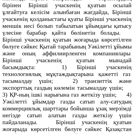
бipiнен Бірінші учаскенің қуатын осылай
ұлғайтуға келісім алынбаған жағдайда, Бірінші
учаскенің қолданыстағы қуаты Бірінші учаскенің
меншік иeci болып табылатын ұйымдағы қатысу
үлесіне барабар қайта бөлінетін болады.
Бірінші учаскенің қуатын жоғарыда көрсетілген
бөлуге сәйкес Қытай тарабының Уәкілетті ұйымы
және оның аффилиирленген компаниялары
Бірінші учаскенің қуатын мынадай
басымдықта: 1) Бірінші учаскенің
технологиялық мұқтаждықтарына қажетті газ
тасымалдау үшін; 2) транзиттік және
экспорттық газдың көлемін тасымалдау үшін;
3) ҚР-ның ішкі нарығына газ жеткізу үшін; 4)
Уәкілетті ұйымдар газды сатып алу-сатудың
коммерциялық шарттары бойынша ұзақ мерзімді
негізде сатып алатын газды жеткізу үшін
пайдаланады. Бірінші учаскенің қуатын
жоғарыда көрсетілген бөлуге сәйкес Қазақстан