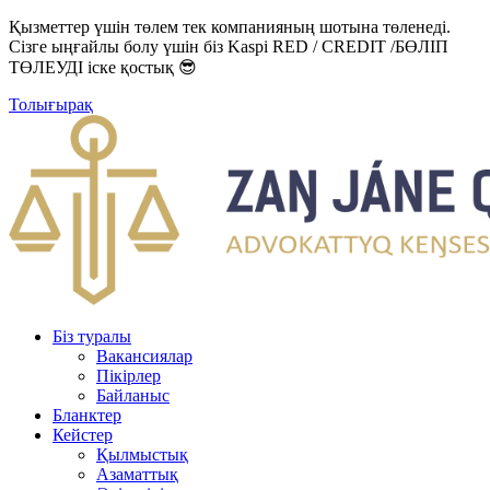
Қызметтер үшін төлем тек компанияның шотына төленеді.
Сізге ыңғайлы болу үшін біз Kaspi RED / CREDIT /БӨЛІП
ТӨЛЕУДІ іске қостық 😎
Толығырақ
Біз туралы
Вакансиялар
Пікірлер
Байланыс
Бланктер
Кейстер
Қылмыстық
Азаматтық