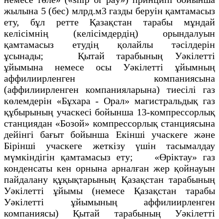
жылына 5 (бес) млрд.м3 газды беруін қамтамасыз
ету, бұл ретте Қазақстан тарабы мұндай
келісімнің (келісімдердің) орындалуын
қамтамасыз етудің қолайлы тәсілдерін
ұсынады; Қытай тарабының Уәкілетті
ұйымына немесе осы Уәкілетті ұйымның
аффилиирленген компаниясына
(аффилиирленген компанияларына) тиесілі газ
көлемдерін «Бұхара - Орал» магистральдық газ
құбырының учаскесі бойынша 13-компрессорлық
станциядан «Бозой» компрессорлық станциясына
дейінгі бағыт бойынша Екінші учаскеге және
Бірінші учаскеге жеткізу үшін тасымалдау
мүмкіндігін қамтамасыз ету; «Өріктау» газ
конденсаты кен орнына арналған жер қойнауын
пайдалану құқықтарының Қазақстан тарабының
Уәкілетті ұйымы (немесе Қазақстан тарабы
Уәкілетті ұйымының аффилиирленген
компаниясы) Қытай тарабының Уәкілетті