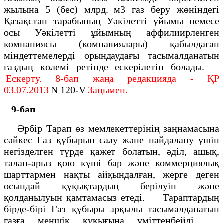
жылына 5 (бес) млрд. м3 газ беру жөніндегі
Қазақстан тарабының Уәкілетті ұйымы немесе
осы Уәкілетті ұйымның аффилиирленген
компаниясы (компаниялары) қабылдаған
міндеттемелерді орындаудағы тасымалданатын
газдың көлемі ретінде ескерілетін болады.
Ескерту. 8-бап жаңа редакцияда - ҚР
03.07.2013
N 120-V
Заңымен.
9-бап
Әрбір Тарап өз мемлекеттерінің заңнамасына
сәйкес Газ құбырын салу және пайдалану үшін
негізделген түрде қажет болатын, әділ, ашық,
талап-арыз қою күші бар және коммерциялық
шарттармен нақты айқындалған, жерге деген
осындай құқықтардың берілуін және
қолданылуын қамтамасыз етеді. Тараптардың
бірде-бірі Газ құбыры арқылы тасымалданатын
газға меншік құқығына үміттенбейді.