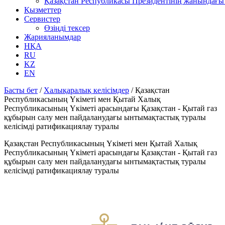
Қазақстан Республикасы Президентінің жанындағы 
Қызметтер
Сервистер
Өзіңді тексер
Жарияланымдар
НҚА
RU
KZ
EN
Басты бет
/
Халықаралық келісімдер
/
Қазақстан
Республикасының Үкіметі мен Қытай Халық
Республикасының Үкіметі арасындағы Қазақстан - Қытай газ
құбырын салу мен пайдаланудағы ынтымақтастық туралы
келісімді ратификациялау туралы
Қазақстан Республикасының Үкіметі мен Қытай Халық
Республикасының Үкіметі арасындағы Қазақстан - Қытай газ
құбырын салу мен пайдаланудағы ынтымақтастық туралы
келісімді ратификациялау туралы