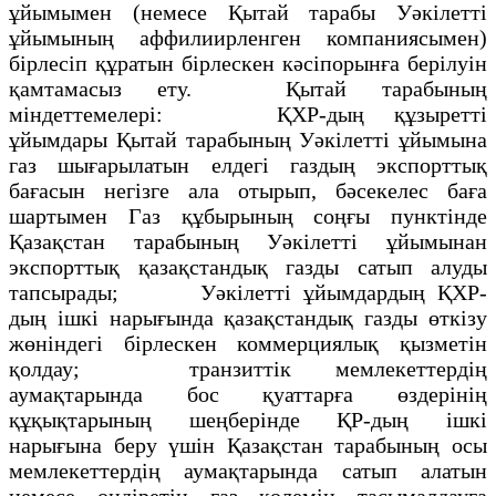
ұйымымен (немесе Қытай тарабы Уәкілетті
ұйымының аффилиирленген компаниясымен)
бірлесіп құратын бірлескен кәсіпорынға берілуін
қамтамасыз ету. Қытай тарабының
міндеттемелері: ҚХР-дың құзыретті
ұйымдары Қытай тарабының Уәкілетті ұйымына
газ шығарылатын елдегі газдың экспорттық
бағасын негізге ала отырып, бәсекелес баға
шартымен Газ құбырының соңғы пунктінде
Қазақстан тарабының Уәкілетті ұйымынан
экспорттық қазақстандық газды сатып алуды
тапсырады; Уәкілетті ұйымдардың ҚХР-
дың ішкі нарығында қазақстандық газды өткізу
жөніндегі бірлескен коммерциялық қызметін
қолдау; транзиттік мемлекеттердің
аумақтарында бос қуаттарға өздерінің
құқықтарының шеңберінде ҚР-дың ішкі
нарығына беру үшін Қазақстан тарабының осы
мемлекеттердің аумақтарында сатып алатын
немесе өндіретін газ көлемін тасымалдауға