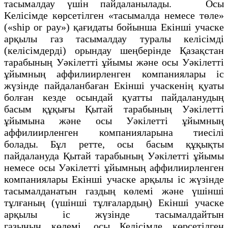
тасымалдау үшін пайдаланылады. Осы
Kелісімде көрсетілген «тасымалда немесе төле»
(«ship or pay») қағидаты бойынша Екінші учаске
арқылы газ тасымалдау туралы келісімді
(келісімдерді) орындау шеңберінде Қазақстан
тарабының Уәкілетті ұйымы және осы Уәкілетті
ұйымның аффилиирленген компаниялары ic
жүзінде пайдаланбаған Екінші учаскенің қуаты
болған кезде осындай қуатты пайдаланудың
басым құқығы Қытай тарабының Уәкілетті
ұйымына және осы Уәкілетті ұйымның
аффилиирленген компанияларына тиесілі
болады. Бұл ретте, осы басым құқықты
пайдалануда Қытай тарабының Уәкілетті ұйымы
немесе осы Уәкілетті ұйымның аффилиирленген
компаниялары Екінші учаске арқылы ic жүзінде
тасымалданатын газдың көлемі және үшінші
тұлғаның (үшінші тұлғалардың) Екінші учаске
арқылы ic жүзінде тасымалдайтын
газының көлемі, осы Келісімде көрсетілген