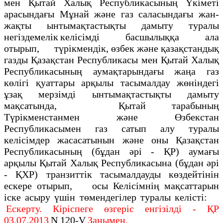
мен Қытай Халық Республикасының Үкіметі
арасындағы Мұнай және газ саласындағы жан-
жақты ынтымақтастықты дамыту туралы
негіздемелік келісімді басшылыққа ала
отырып, түрікмендік, өзбек және қазақстандық
газды Қазақстан Республикасы мен Қытай Халық
Республикасының аумақтарындағы жаңа газ
көлігі қуаттары арқылы тасымалдау жөніндегі
ұзақ мерзімді ынтымақтастықты дамыту
мақсатында, Қытай тарабының
Түрікменстанмен және Өзбекстан
Республикасымен газ сатып алу туралы
келісімдер жасасатынын және оны Қазақстан
Республикасының (бұдан әpi - ҚР) аумағы
арқылы Қытай Халық Республикасына (бұдан әpi
- ҚХР) транзиттік тасымалдауды көздейтінін
ескере отырып, осы Келісімнің мақсаттарын
іске асыру үшін төмендегілер туралы келісті:
Ескерту. Кіріспеге өзгеріс енгізілді - ҚР
03.07.2013
N 120-V
Заңымен.