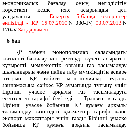
экономикалық бағалау оның негізділігін
көрсеткен кезде іске асырылады деп
уағдаласты.
Ескерту. 5-бапқа өзгерістер
енгізілді - ҚР 15.07.2010
N 330-IV
, 03.07.2013
N
120-V
Заңдарымен.
6-бап
ҚР табиғи монополиялар саласындағы
қызметті бақылау мен реттеуді жүзеге асыратын
құзыретті мемлекеттік органы газ тасымалдау
шығындарын және пайда табу мүмкіндігін ескере
отырып, ҚР табиғи монополиялар туралы
заңнамасына сәйкес ҚР аумағында тұтыну үшін
Бірінші учаске арқылы газ тасымалдауға
есептелген тарифті бекітеді. Транзиттік газды
Бірінші учаске бойынша ҚР аумағы арқылы
тасымалдау жөніндегі қызметтер тарифі және
экспорт мақсаттары үшін газды Бірінші учаске
бойынша ҚР аумағы арқылы тасымалдау