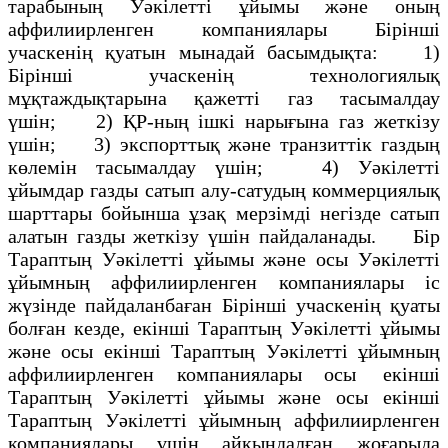
тарабының Уәкілетті ұйымы және оның
аффилиирленген компаниялары Бірінші
учаскенің қуатын мынадай басымдықта: 1)
Бірінші учаскенің технологиялық
мұқтаждықтарына қажетті газ тасымалдау
үшін; 2) ҚР-ның ішкі нарығына газ жеткізу
үшін; 3) экспорттық және транзиттік газдың
көлемін тасымалдау үшін; 4) Уәкілетті
ұйымдар газды сатып алу-сатудың коммерциялық
шарттары бойынша ұзақ мерзімді негізде сатып
алатын газды жеткізу үшін пайдаланады. Біp
Тараптың Уәкілетті ұйымы және осы Уәкілетті
ұйымның аффилиирленген компаниялары ic
жүзінде пайдаланбаған Бірінші учаскенің қуаты
болған кезде, екінші Тараптың Уәкілетті ұйымы
және осы екінші Тараптың Уәкілетті ұйымның
аффилиирленген компаниялары осы екінші
Тараптың Уәкілетті ұйымы және осы екінші
Тараптың Уәкілетті ұйымның аффилиирленген
компаниялары үшін айқындалған жоғарыда