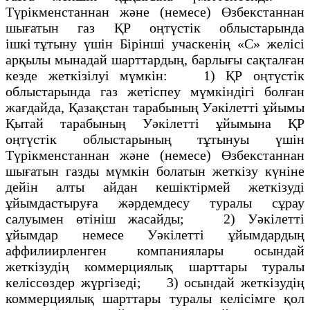
Түрікменстаннан және (немесе) Өзбекстаннан
шығатын газ ҚР оңтүстік облыстарында
ішкі тұтыну үшін Бірінші учаскенің «С» желісі
арқылы мынадай шарттардың, барлығы сақталған
кезде жеткізілуі мүмкін: 1) ҚР оңтүстік
облыстарында газ жетіспеу мүмкіндігі болған
жағдайда, Қазақстан тарабының Уәкілетті ұйымы
Қытай тарабының Уәкілетті ұйымына ҚР
оңтүстік облыстарының тұтынуы үшін
Түрікменстаннан және (немесе) Өзбекстаннан
шығатын газды мүмкін болатын жеткізу күніне
дейін алты айдан кешіктірмей жеткізуді
ұйымдастыруға жәрдемдесу туралы сұрау
салуымен өтініш жасайды; 2) Уәкілетті
ұйымдар немесе Уәкілетті ұйымдардың
аффилиирленген компаниялары осындай
жеткізудің коммерциялық шарттары туралы
келіссөздер жүргізеді; 3) осындай жеткізудің
коммерциялық шарттары туралы келісімге қол