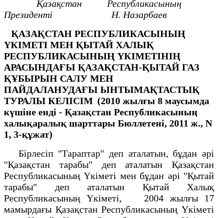
Қазақстан Республикасының
Президенті Н. Назарбаев
ҚАЗАҚСТАН РЕСПУБЛИКАСЫНЫҢ
ҮКІМЕТІ МЕН
ҚЫТАЙ ХАЛЫҚ
РЕСПУБЛИКАСЫНЫҢ ҮКІМЕТІНІҢ
АРАСЫНДАҒЫ
ҚАЗАҚСТАН-ҚЫТАЙ ГАЗ
ҚҰБЫРЫН САЛУ МЕН
ПАЙДАЛАНУДАҒЫ
ЫНТЫМАҚТАСТЫҚ
ТУРАЛЫ КЕЛІСІМ
(2010 жылғы 8 маусымда
күшіне енді -
Қазақстан Республикасының
халықаралық шарттары Бюллетені,
2011 ж., N
1, 3-құжат)
Бірлесіп "Тараптар" деп аталатын, бұдан әрі
"Қазақстан тарабы" деп аталатын Қазақстан
Республикасының Үкіметі мен бұдан әрі "Қытай
тарабы" деп аталатын Қытай Халық
Республикасының Үкіметі, 2004 жылғы 17
мамырдағы Қазақстан Республикасының Үкіметі