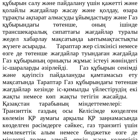
құбырын салу және пайдалану үшін қажетті және
қолайлы жағдайлар жасау және қолдау, өзара
тұрақты ақпарат алмасуды ұйымдастыру және Газ
құбырындағы төтенше, оның ішінде
трансшекаралық сипаттағы жағдайлар туралы
жедел хабарлау мақсатында ынтымақтастықты
жүзеге асырады. Тараптар жер сілкінісі немесе
өзге де төтенше жағдайлар туындаған жағдайда
Газ құбырының орнықты жұмыс істеуі жөніндегі
іс-шараларды әзірлейді. Газ құбырын сенімді
және қауіпсіз пайдалануды қамтамасыз ету
мақсатында Тараптар Газ құбырындағы төтенше
жағдайлар кезінде ic-қимылды үйлестірудің екі
жақты немесе көп жақты тетігін жасайды.
Қазақстан тарабының міндеттемелері:
Транзиттік газдың осы Келісімде көзделген
көлемін ҚР аумағы арқылы ҚР заңнамасында
көзделген рәсімдерге сәйкес, газ транзиті үшін
мемлекеттік алым немесе бюджетке өзге де
міндетті төлем алмай, еркін және кедергісіз