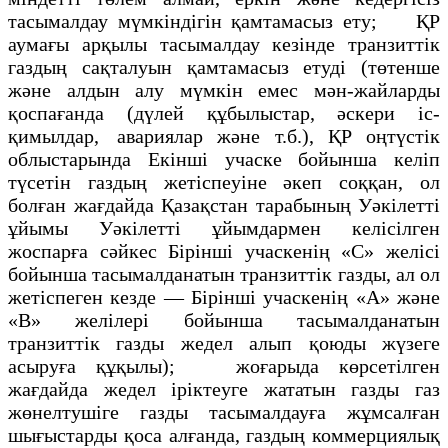
тасымалдау мүмкіндігін қамтамасыз ету; ҚР
аумағы арқылы тасымалдау кезінде транзиттік
газдың сақталуын қамтамасыз етуді (төтенше
және алдын алу мүмкін емес мән-жайларды
қоспағанда (дүлей құбылыстар, әскери ic-
қимылдар, авариялар және т.б.), ҚР оңтүстік
облыстарында Екінші учаске бойынша келіп
түсетін газдың жетіспеуіне әкеп соққан, ол
болған жағдайда Қазақстан тарабының Уәкілетті
ұйымы Уәкілетті ұйымдармен келісілген
жоспарға сәйкес Бірінші учаскенің «С» желісі
бойынша тасымалданатын транзиттік газды, ал ол
жетіспеген кезде — Бірінші учаскенің «А» және
«В» желілері бойынша тасымалданатын
транзиттік газды жедел алып қоюды жүзеге
асыруға құқылы); жоғарыда көpceтілген
жағдайда жедел іріктеуге жататын газды газ
жөнелтушіге газды тасымалдауға жұмсалған
шығыстарды қоса алғанда, газдың коммерциялық