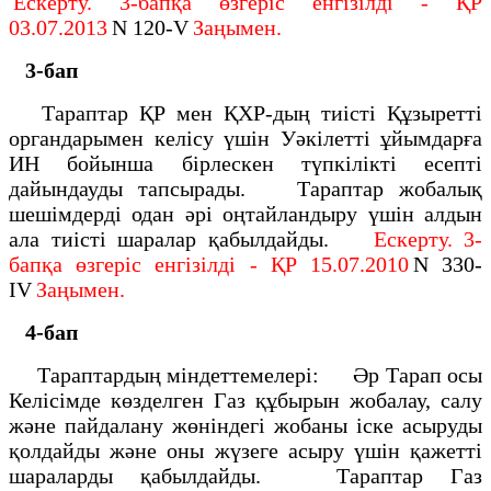
Ескерту. 3-бапқа өзгеріс енгізілді - ҚР
03.07.2013
N 120-V
Заңымен.
3-бап
Тараптар ҚР мен ҚХР-дың тиісті Құзыретті
органдарымен келісу үшін Уәкілетті ұйымдарға
ИН бойынша бірлескен түпкілікті есепті
дайындауды тапсырады. Тараптар жобалық
шешімдерді одан әрі оңтайландыру үшін алдын
ала тиісті шаралар қабылдайды.
Ескерту. 3-
бапқа өзгеріс енгізілді - ҚР 15.07.2010
N 330-
IV
Заңымен.
4-бап
Тараптардың міндеттемелері: Әр Тарап осы
Келісімде көзделген Газ құбырын жобалау, салу
және пайдалану жөніндегі жобаны іске асыруды
қолдайды және оны жүзеге асыру үшін қажетті
шараларды қабылдайды. Тараптар Газ