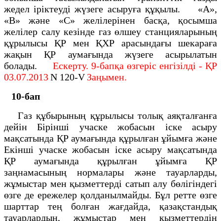
жедел іріктеуді жүзеге асыруға құқылы. «А»,
«В» және «С» желілерінен басқа, қосымша
желілер салу кезінде газ өлшеу станцияларының
құрылысы ҚР мен ҚХР арасындағы шекараға
жақын ҚР аумағында жүзеге асырылатын
болады.
Ескерту. 9-бапқа өзгеріс енгізілді - ҚР
03.07.2013
N 120-V
Заңымен.
10-бап
Газ құбырының құрылысы толық аяқталғанға
дейін Бірінші учаске жобасын іске асыру
мақсатында ҚР аумағында құрылған ұйымға және
Екінші учаске жобасын іске асыру мақсатында
ҚР аумағында құрылған ұйымға ҚР
заңнамасының нормалары және тауарларды,
жұмыстар мен қызметтерді сатып алу бөлігіндегі
өзге де ережелер қолданылмайды. Бұл ретте өзге
шарттар тең болған жағдайда, қазақстандық
тауарлардың, жұмыстар мен қызметтердің