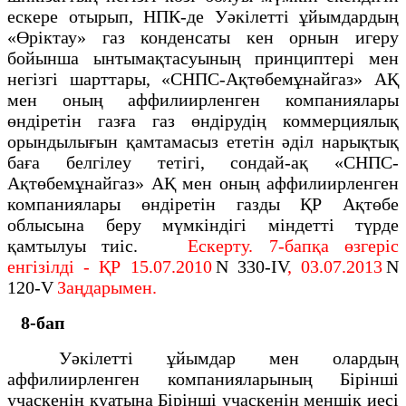
ескере отырып, НПК-де Уәкілетті ұйымдардың
«Өріктау» газ конденсаты кен орнын игеру
бойынша ынтымақтасуының принциптері мен
негізгі шарттары, «СНПС-Ақтөбемұнайгаз» АҚ
мен оның аффилиирленген компаниялары
өндіретін газға газ өндірудің коммерциялық
орындылығын қамтамасыз ететін әділ нарықтық
баға белгілеу тетігі, сондай-ақ «СНПС-
Ақтөбемұнайгаз» АҚ мен оның аффилиирленген
компаниялары өндіретін газды ҚР Ақтөбе
облысына беру мүмкіндігі міндетті түрде
қамтылуы тиіс.
Ескерту. 7-бапқа өзгеріс
енгізілді - ҚР 15.07.2010
N 330-IV
, 03.07.2013
N
120-V
Заңдарымен.
8-бап
Уәкілетті ұйымдар мен олардың
аффилиирленген компанияларының Бірінші
учаскенің қуатына Бірінші учаскенің меншік иесі