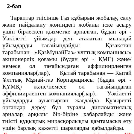
2-бап
Тараптар тиісінше Газ құбырын жобалау, салу
және пайдалану жөніндегі жобаны іске асыру
үшін бірлескен қызметке арналған, бұдан әрі -
Уәкілетті ұйымдар деп аталатын мынадай
ұйымдарды тағайындайды: Қазақстан
тарабынан - «ҚазМұнайГаз» ұлттық компаниясы»
акционерлік қоғамы (бұдан әpi - ҚМГ) және/
немесе ол тағайындаған аффилиирленген
компаниялар(лар), Қытай тарабынан — Қытай
Ұлттық Мұнай-газ Корпарациясы (бұдан әpi -
ҚҰМҚ) және/немесе ол тағайындаған
аффилиирленген компаниялар(лар). Уәкілетті
ұйымдарды ауыстырған жағдайда Құзыретті
органдар дереу бұл туралы дипломатиялық
арналар арқылы бір-біріне хабарлайды және
тиісті құқықтық мирасқорлықты қамтамасыз ету
үшін барлық қажетті шараларды қабылдайды.