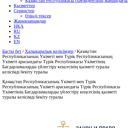
Қазақстан Республикасы Президентінің жанындағы 
Қызметтер
Сервистер
Өзіңді тексер
Жарияланымдар
НҚА
RU
KZ
EN
Басты бет
/
Халықаралық келісімдер
/
Қазақстан
Республикасының Үкіметі мен Түрік Республикасының
Үкіметі арасындағы Түрік Республикасы Үкіметінің
Бағдарламаларды үйлестіру кеңсесінің қызметі туралы
келісімді бекіту туралы
Қазақстан Республикасының Үкіметі мен Түрік
Республикасының Үкіметі арасындағы Түрік Республикасы
Үкіметінің Бағдарламаларды үйлестіру кеңсесінің қызметі
туралы келісімді бекіту туралы