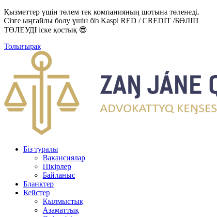
Қызметтер үшін төлем тек компанияның шотына төленеді.
Сізге ыңғайлы болу үшін біз Kaspi RED / CREDIT /БӨЛІП
ТӨЛЕУДІ іске қостық 😎
Толығырақ
Біз туралы
Вакансиялар
Пікірлер
Байланыс
Бланктер
Кейстер
Қылмыстық
Азаматтық