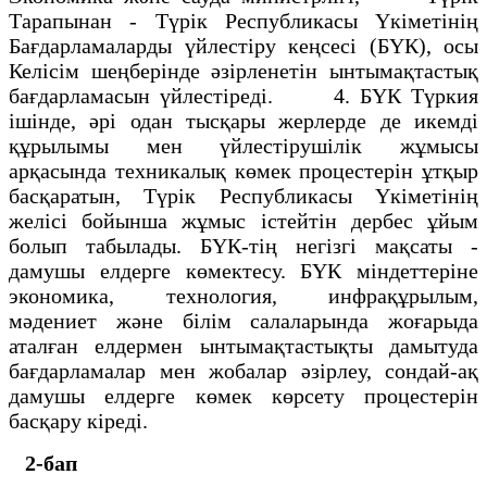
Тарапынан - Түрік Республикасы Үкіметінің
Бағдарламаларды үйлестіру кеңсесі (БҮК), осы
Келісім шеңберінде әзірленетін ынтымақтастық
бағдарламасын үйлестіреді. 4. БҮК Түркия
ішінде, әрі одан тысқары жерлерде де икемді
құрылымы мен үйлестірушілік жұмысы
арқасында техникалық көмек процестерін ұтқыр
басқаратын, Түрік Республикасы Үкіметінің
желісі бойынша жұмыс істейтін дербес ұйым
болып табылады. БҮК-тің негізгі мақсаты -
дамушы елдерге көмектесу. БҮК міндеттеріне
экономика, технология, инфрақұрылым,
мәдениет және білім салаларында жоғарыда
аталған елдермен ынтымақтастықты дамытуда
бағдарламалар мен жобалар әзірлеу, сондай-ақ
дамушы елдерге көмек көрсету процестерін
басқару кіреді.
2-бап