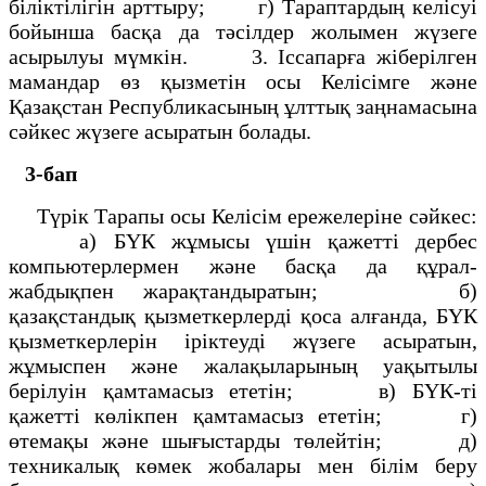
біліктілігін арттыру; г) Тараптардың келісуі
бойынша басқа да тәсілдер жолымен жүзеге
асырылуы мүмкін. 3. Іссапарға жіберілген
мамандар өз қызметін осы Келісімге және
Қазақстан Республикасының ұлттық заңнамасына
сәйкес жүзеге асыратын болады.
3-бап
Түрік Тарапы осы Келісім ережелеріне сәйкес:
а) БҮК жұмысы үшін қажетті дербес
компьютерлермен және басқа да құрал-
жабдықпен жарақтандыратын; б)
қазақстандық қызметкерлерді қоса алғанда, БҮК
қызметкерлерін іріктеуді жүзеге асыратын,
жұмыспен және жалақыларының уақытылы
берілуін қамтамасыз ететін; в) БҮК-ті
қажетті көлікпен қамтамасыз ететін; г)
өтемақы және шығыстарды төлейтін; д)
техникалық көмек жобалары мен білім беру