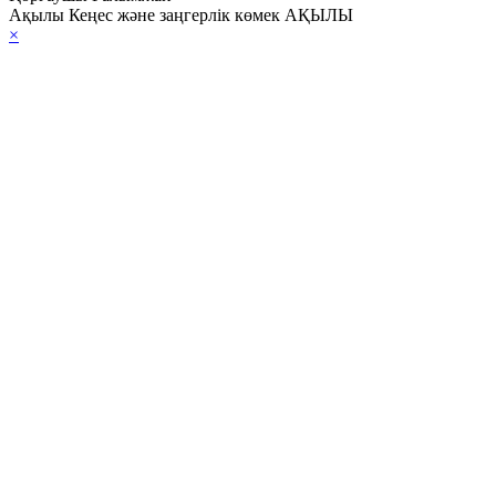
Ақылы Кеңес және заңгерлік көмек АҚЫЛЫ
×