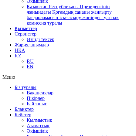
Әкімшілік
Қазақстан Республикасы Президентінің
жанындағы Қоғамдық сананы жаңғырту
бағдарламасын іске асыру жөніндегі ұлттық
комиссия туралы
Қызметтер
Сервистер
Өзіңді тексер
Жарияланымдар
НҚА
KZ
RU
EN
Меню
Біз туралы
Вакансиялар
Пікірлер
Байланыс
Бланктер
Кейстер
Қылмыстық
Азаматтық
Әкімшілік