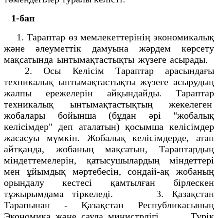
1-бап
1. Тараптар өз мемлекеттерінің экономикалық
және әлеуметтік дамуына жәрдем көрсету
мақсатында ынтымақтастықты жүзеге асырады.
2. Осы Келісім Тараптар арасындағы
техникалық ынтымақтастықты жүзеге асырудың
жалпы ережелерін айқындайды. Тараптар
техникалық ынтымақтастықтың жекелеген
жобалары бойынша (бұдан әрі "жобалық
келісімдер" деп аталатын) қосымша келісімдер
жасасуы мүмкін. Жобалық келісімдерде, атап
айтқанда, жобаның мақсатын, Тараптардың
міндеттемелерін, қатысушылардың міндеттері
мен ұйымдық мәртебесін, сондай-ақ жобаның
орындалу кестесі қамтылған бірлескен
тұжырымдама тіркеледі. 3. Қазақстан
Тарапынан - Қазақстан Республикасының
Экономика және сауда министрлігі, Түрік