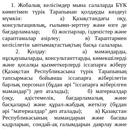
1. Жобалық келісімдер мына салаларда БҮК
көмегімен түрік Тарапынан қолдауды көздеуі
мүмкін: а) Қазақстандағы оқу,
консультациялық, ғылыми-зерттеу және өзге де
бағдарламалар; б) жоспарлар, ізденістер және
сараптамалар әзірлеу; в) Тараптармен
келісілетін ынтымақтастықтың басқа салалары.
2. Қолдау: а) мамандарды,
нұсқаушыларды, консультанттарды, көмекшілерді
және қосалқы қызметкерлерді іссапарға жіберу
(Қазақстан Республикасына түрік Тарапының
тапсырмасы бойынша іссапарға жіберілетін
барлық персонал (бұдан әрі "іссапарға жіберілген
мамандар") деп аталады); б) материалдар
(оқу, әдістемелік, бағдарламалық және
басқалары) және құрал-жабдық жеткізу (бұдан
әрі "материалдар" деп аталады); в) Қазақстан
Республикасының мамандарын және басшы
кадрларын, сондай-ақ ғалымдарын даярлау және