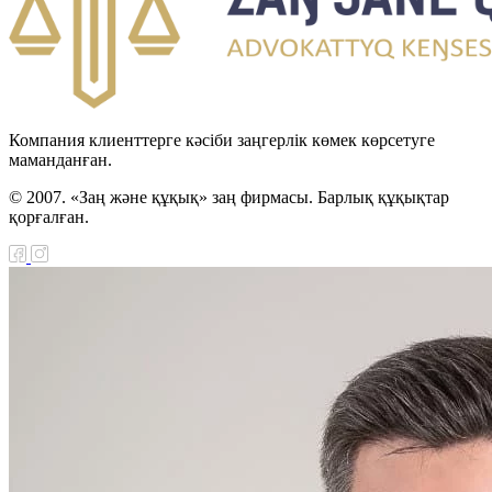
Компания клиенттерге кәсіби заңгерлік көмек көрсетуге
маманданған.
© 2007. «Заң және құқық» заң фирмасы. Барлық құқықтар
қорғалған.