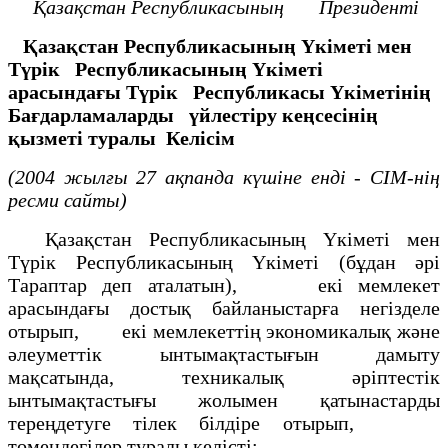
Қазақстан Республикасының
Президенті
Қазақстан Республикасының Үкіметі мен
Түрік
Республикасының Үкіметі
арасындағы Түрік
Республикасы Үкіметінің
Бағдарламаларды
үйлестіру кеңсесінің
қызметі туралы
Келісім
(2004 жылғы 27 ақпанда күшіне енді - СІМ-нің
ресми сайты)
Қазақстан Республикасының Үкіметі мен
Түрік Республикасының Үкіметі (бұдан әрі
Тараптар деп аталатын), екі мемлекет
арасындағы достық байланыстарға негізделе
отырып, екі мемлекеттің экономикалық және
әлеуметтік ынтымақтастығын дамыту
мақсатында, техникалық әріптестік
ынтымақтастығы жолымен қатынастарды
тереңдетуге тілек білдіре отырып,
төмендегілер туралы келісті: