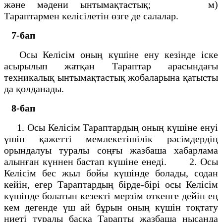
және мәдени ынтымақтастық; м)
Тараптармен келісілетін өзге де салалар.
7-бап
Осы Келісім оның күшіне ену кезінде іске
асырылып жатқан Тараптар арасындағы
техникалық ынтымақтастық жобаларына қатысты
да қолданады.
8-бап
1. Осы Келісім Тараптардың оның күшіне енуі
үшін қажетті мемлекетішілік рәсімдердің
орындалуы туралы соңғы жазбаша хабарлама
алынған күннен бастап күшіне енеді. 2. Осы
Келісім бес жыл бойы күшінде болады, содан
кейін, егер Тараптардың бірде-бірі осы Келісім
күшінде болатын кезекті мерзім өткенге дейін ең
кем дегенде үш ай бұрын оның күшін тоқтату
ниеті туралы басқа Тарапты жазбаша нысанда