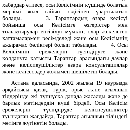
хабардар етпесе, осы Келісімнің күшінде болатын
мерзімі жыл сайын өздігінен ұзартылатын
болады. 3. Тараптардың өзара келісуі
бойынша осы Келісімге өзгерістер мен
толықтырулар енгізілуі мүмкін, олар жекелеген
хаттамалармен ресімделеді және осы Келісімнің
ажырамас бөліктері болып табылады. 4. Осы
Келісімнің ережелерін түсіндіруге және
қолдануға қатысты Тараптар арасындағы даулар
және келіспеушіліктер өзара консультациялар
және келіссөздер жолымен шешілетін болады.
Астана қаласында, 2002 жылғы 19 наурызда
әрқайсысы қазақ, түрік, орыс және ағылшын
тілдерінде екі түпнұсқа данада жасалды және де
барлық мәтіндердің күші бірдей. Осы Келісім
ережелерін түсіндіруде келіспеушіліктер
туындаған жағдайда, Тараптар ағылшын тіліндегі
мәтінге жүгінетін болады.