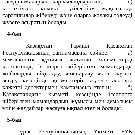
бағдарламаларын қаржыландыратын; е)
көрсетілген көмекті үйлестіру мақсатында
сарапшылар жіберуді және оларға жалақы төлеуді
жүзеге асыратын болады.
4-бап
Қазақстан Тарапы Қазақстан
Республикасының заңнамасына сәйкес: а)
мемлекеттік құпияға жататын мәліметтерді
қоспағанда, іссапарға жіберілген мамандарды
жобаларды айқындау, жоспарлау және жүзеге
асыру кезеңінде қызметтерін жүзеге асыруға
қажетті деректермен қамтамасыз ететін; б)
Қазақстандағы қызметі кезеңінде іссапарға
жіберілген мамандардың жұмысы мен демалысы
үшін жағдайлар жасауға ықпал ететін болады.
5-бап
Түрік Республикасының Үкіметі БҮК