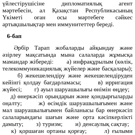
үйлестірушісіне дипломатиялық агент
мәртебесін, ал Қазақстан Республикасының
Үкіметі оған осы мәртебеге сәйкес
артықшылықтар мен иммунитеттер береді.
6-бап
Әрбір Тарап жобаларды айқындау және
әзірлеу мақсатында мына салаларда жұмысқа
мамандар жібереді: а) инфрақұрылым (көлік,
телекоммуникациялық жүйелер және басқалары);
б) жекешелендіру және жекешелендіруден
кейінгі қолдау бағдарламасы; в) ирригация
жүйесі; г) ауыл шаруашылығы өнімін өңдеу;
д) өнеркәсіп орындарын және қондырғыларды
оңалту; ж) өсімдік шаруашылығымен және
мал шаруашылығымен байланысы бар өнеркәсіп
салаларындағы шағын және орта кәсіпкерлікті
дамыту; з) туризм; и) денсаулық сақтау;
к) қоршаған ортаны қорғау; л) ғылыми