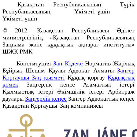
Қазақстан Республикасының Түрік
Республикасының Үкіметі үшін
Үкіметі үшін
© 2012. Қазақстан Республикасы Әділет
министрлігінің «Қазақстан Республикасының
Заңнама және құқықтық ақпарат институты»
ШЖҚ РМК
Конституция
Заң Кодекс
Норматив Жарлық
Бұйрық Шешім Қаулы Адвокат Алматы
Заңгер
Қорғаушы Заң қызметі
Құқық қорғау
Құқықтық
қөмек
Заңгерлік кеңсе Азаматтық істері
Қылмыстық істері Әкімшілік істері Арбитраж
даулары
Заңгерлік кеңес
Заңгер Адвокаттық кеңсе
Қазақстан Қорғаушы Заң компаниясы