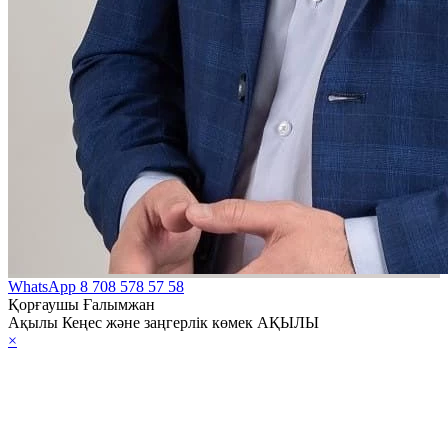
WhatsApp
8 708 578 57 58
Қорғаушы Ғалымжан
Ақылы Кеңес және заңгерлік көмек АҚЫЛЫ
×