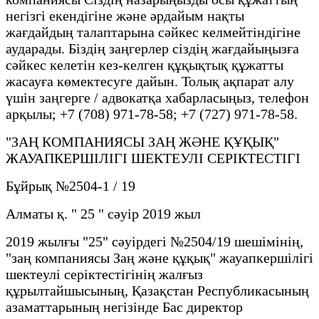
негізгі екендігіне және әрдайым нақты
жағдайдың талаптарына сәйкес келмейтіндігіне
аударады. Біздің заңгерлер сіздің жағдайыңызға
сәйкес келетін кез-келген құқықтық құжатты
жасауға көмектесуге дайын. Толық ақпарат алу
үшін заңгерге / адвокатқа хабарласыңыз, телефон
арқылы; +7 (708) 971-78-58; +7 (727) 971-78-58.
"ЗАҢ КОМПАНИЯСЫ ЗАҢ ЖӘНЕ ҚҰҚЫҚ"
ЖАУАПКЕРШІЛІГІ ШЕКТЕУЛІ СЕРІКТЕСТІГІ
Бұйрық №2504-1 / 19
Алматы қ. " 25 " сәуір 2019 жыл
2019 жылғы "25" сәуірдегі №2504/19 шешімінің,
"заң компаниясы Заң және құқық" жауапкершілігі
шектеулі серіктестігінің жалғыз
құрылтайшысының, Қазақстан Республикасының
азаматтарының негізінде Бас директор