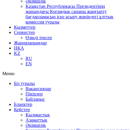
Әкімшілік
Қазақстан Республикасы Президентінің
жанындағы Қоғамдық сананы жаңғырту
бағдарламасын іске асыру жөніндегі ұлттық
комиссия туралы
Қызметтер
Сервистер
Өзіңді тексер
Жарияланымдар
НҚА
KZ
RU
EN
Меню
Біз туралы
Вакансиялар
Пікірлер
Байланыс
Бланктер
Кейстер
Қылмыстық
Азаматтық
Әкімшілік