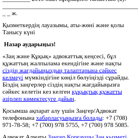
____________________________________________
_ _ ж.
Қызметкердің лауазымы, аты-жөні және қолы
Танысу күні
Назар аударыңыз!
«Заң және Құқық» адвокаттық кеңсесі, бұл
құжаттың жалпылама екендігіне және нақты
сіздің жағдайыңыздың талаптарына сәйкес
келмеуі
мүмкіндігіне көңіл бөлуіңізді сұрайды.
Біздің заңгерлер сіздің нақты жағдайыңызға
сәйкес келетін кез келген
құқықтық құжатты
әзірлеп көмектесуге дайын
.
Қосымша ақпарат алу үшін Заңгер/Адвокат
телефонына
хабарласуыңызға болады
: +7 (708)
971-78-58; +7 (700) 978 5755, +7 (700) 978 5085.
Адвокат Алматы
Заңгер Қорғаушы Заң қызметі