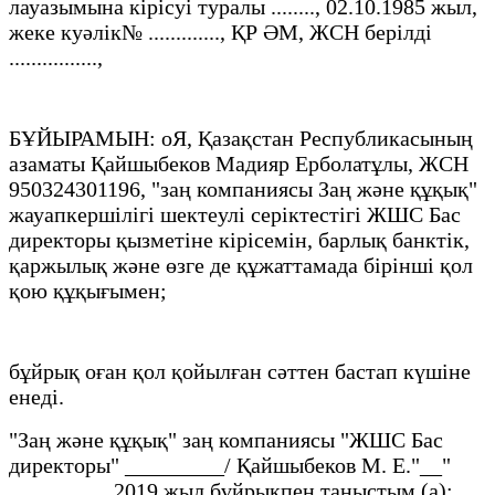
лауазымына кірісуі туралы ........, 02.10.1985 жыл,
жеке куәлік№ ............., ҚР ӘМ, ЖСН берілді
................,
БҰЙЫРАМЫН: оЯ, Қазақстан Республикасының
азаматы Қайшыбеков Мадияр Ерболатұлы, ЖСН
950324301196, "заң компаниясы Заң және құқық"
жауапкершілігі шектеулі серіктестігі ЖШС Бас
директоры қызметіне кірісемін, барлық банктік,
қаржылық және өзге де құжаттамада бірінші қол
қою құқығымен;
бұйрық оған қол қойылған сәттен бастап күшіне
енеді.
"Заң және құқық" заң компаниясы "ЖШС Бас
директоры" _________/ Қайшыбеков М. Е."__"
_________ 2019 жыл бұйрықпен таныстым (а):