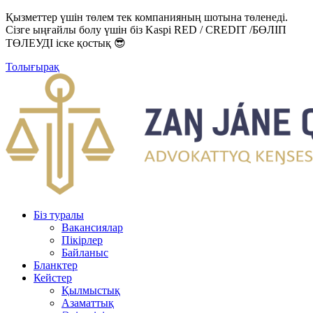
Қызметтер үшін төлем тек компанияның шотына төленеді.
Сізге ыңғайлы болу үшін біз Kaspi RED / CREDIT /БӨЛІП
ТӨЛЕУДІ іске қостық 😎
Толығырақ
Біз туралы
Вакансиялар
Пікірлер
Байланыс
Бланктер
Кейстер
Қылмыстық
Азаматтық