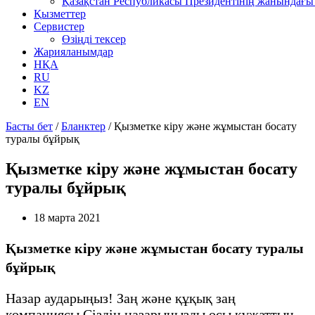
Қазақстан Республикасы Президентінің жанындағы 
Қызметтер
Сервистер
Өзіңді тексер
Жарияланымдар
НҚА
RU
KZ
EN
Басты бет
/
Бланктер
/
Қызметке кіру және жұмыстан босату
туралы бұйрық
Қызметке кіру және жұмыстан босату
туралы бұйрық
18 марта 2021
Қызметке кіру және жұмыстан босату туралы
бұйрық
Назар аударыңыз! Заң және құқық заң
компаниясы Сіздің назарыңызды осы құжаттың