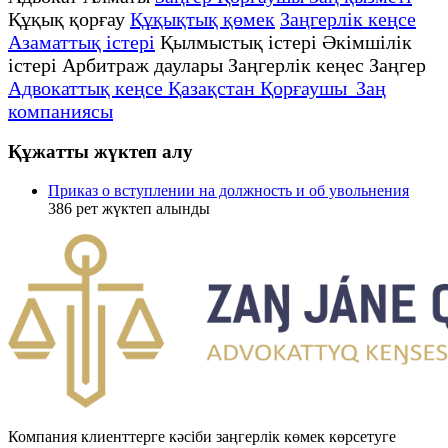
Құқық қорғау
Құқықтық қөмек
Заңгерлік кеңсе
Азаматтық істері
Қылмыстық істері Әкімшілік
істері Арбитраж даулары Заңгерлік кеңес Заңгер
Адвокаттық кеңсе Қазақстан Қорғаушы Заң
компаниясы
Құжатты жүктеп алу
Приказ о вступлении на должность и об увольнения
386
рет жүктеп алынды
Компания клиенттерге кәсіби заңгерлік көмек көрсетуге