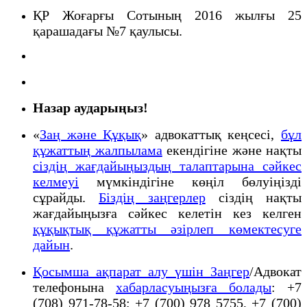
ҚР Жоғарғы Сотының 2016 жылғы 25
қарашадағы №7 қаулысы.
Назар аударыңыз!
«
Заң және Құқық
» адвокаттық кеңсесі,
бұл
құжаттың жалпылама
екендігіне және нақты
сіздің жағдайыңыздың талаптарына сәйкес
келмеуі
мүмкіндігіне көңіл бөлуіңізді
сұрайды.
Біздің заңгерлер
сіздің нақты
жағдайыңызға сәйкес келетін кез келген
құқықтық құжатты әзірлеп көмектесуге
дайын
.
Қосымша ақпарат алу үшін Заңгер
/Адвокат
телефонына
хабарласуыңызға болады
: +7
(708) 971-78-58; +7 (700) 978 5755, +7 (700)