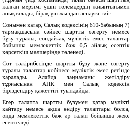
қалған мерзімі үшін төлемдердің жиынтығымен
анықталады, бірақ үш жылдан аспауға тиіс.
Сонымен қатар, Салық кодексінің 610-бабының 7)
тармақшасына сәйкес шартты өзгерту немесе
бұзу туралы, сондай-ақ мүліктік емес талаптар
бойынша мемлекеттік баж 0,5 айлық есептік
көрсеткіш мөлшерінде төленеді.
Сот тәжірибесінде шартты бұзу және өзгерту
туралы талаптар көбінесе мүліктік емес ретінде
қаралады. Алайда заңнаманы жетілдіру
тұрғысынан АПК мен Салық кодексін
біріздендіру қажеттігі туындайды.
Егер талапта шартты бұзумен қатар мүлікті
қайтару немесе ақша өндіру талаптары болса,
онда мемлекеттік баж әр талап бойынша жеке
есептеледі.