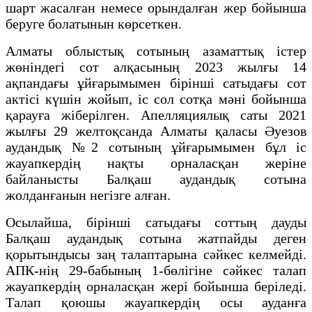
шарт жасалған немесе орындалған жер бойынша
беруге болатынын көрсеткен.
Алматы облыстық сотының азаматтық істер
жөніндегі сот алқасының 2023 жылғы 14
ақпандағы ұйғарымымен бірінші сатыдағы сот
актісі күшін жойып, іс сол сотқа мәні бойынша
қарауға жіберілген. Апелляциялық саты 2021
жылғы 29 желтоқсанда Алматы қаласы Әуезов
аудандық №2 сотының ұйғарымымен бұл іс
жауапкердің нақты орналасқан жеріне
байланысты Балқаш аудандық сотына
жолданғанын негізге алған.
Осылайша, бірінші сатыдағы соттың дауды
Балқаш аудандық сотына жатпайды деген
қорытындысы заң талаптарына сәйкес келмейді.
АПК-нің 29-бабының 1-бөлігіне сәйкес талап
жауапкердің орналасқан жері бойынша беріледі.
Талап қоюшы жауапкердің осы ауданға