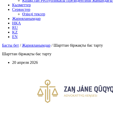
Қазақстан Республикасы Президентінің жанындағы 
Қызметтер
Сервистер
Өзіңді тексер
Жарияланымдар
НҚА
RU
KZ
EN
Басты бет
/
Жарияланымдар
/
Шарттан біржақты бас тарту
Шарттан біржақты бас тарту
20 апреля 2026