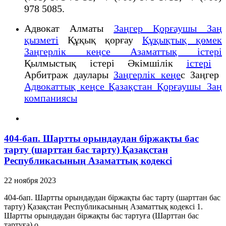
978 5085.
Адвокат Алматы
Заңгер Қорғаушы Заң
қызметі
Құқық қорғау
Құқықтық қөмек
Заңгерлік кеңсе Азаматтық істері
Қылмыстық істері Әкімшілік
істері
Арбитраж даулары
Заңгерлік кеңе
с Заңгер
Адвокаттық кеңсе Қазақстан Қорғаушы Заң
компаниясы
404-бап. Шартты орындаудан бiржақты бас
тарту (шарттан бас тарту) Қазақстан
Республикасының Азаматтық кодексi
22 ноября 2023
404-бап. Шартты орындаудан бiржақты бас тарту (шарттан бас
тарту) Қазақстан Республикасының Азаматтық кодексi 1.
Шартты орындаудан бiржақты бас тартуға (Шарттан бас
тартуға) о...