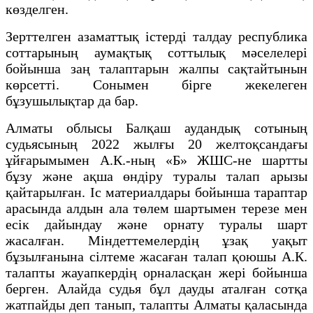
көзделген.
Зерттелген азаматтық істерді талдау республика
соттарының аумақтық соттылық мәселелері
бойынша заң талаптарын жалпы сақтайтынын
көрсетті. Сонымен бірге жекелеген
бұзушылықтар да бар.
Алматы облысы Балқаш аудандық сотының
судьясының 2022 жылғы 20 желтоқсандағы
ұйғарымымен А.К.-ның «Б» ЖШС-не шартты
бұзу және ақша өндіру туралы талап арызы
қайтарылған. Іс материалдары бойынша тараптар
арасында алдын ала төлем шартымен терезе мен
есік дайындау және орнату туралы шарт
жасалған. Міндеттемелердің ұзақ уақыт
бұзылғанына сілтеме жасаған талап қоюшы А.К.
талапты жауапкердің орналасқан жері бойынша
берген. Алайда судья бұл дауды аталған сотқа
жатпайды деп танып, талапты Алматы қаласында