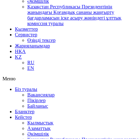
Әкімшілік
Қазақстан Республикасы Президентінің
жанындағы Қоғамдық сананы жаңғырту
бағдарламасын іске асыру жөніндегі ұлттық
комиссия туралы
Қызметтер
Сервистер
Өзіңді тексер
Жарияланымдар
НҚА
KZ
RU
EN
Меню
Біз туралы
Вакансиялар
Пікірлер
Байланыс
Бланктер
Кейстер
Қылмыстық
Азаматтық
Әкімшілік