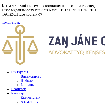
Қызметтер үшін төлем тек компанияның шотына төленеді.
Сізге ыңғайлы болу үшін біз Kaspi RED / CREDIT /БӨЛІП
ТӨЛЕУДІ іске қостық 😎
Толығырақ
Біз туралы
Вакансиялар
Пікірлер
Байланыс
Бланктер
Кейстер
Қылмыстық
Азаматтық