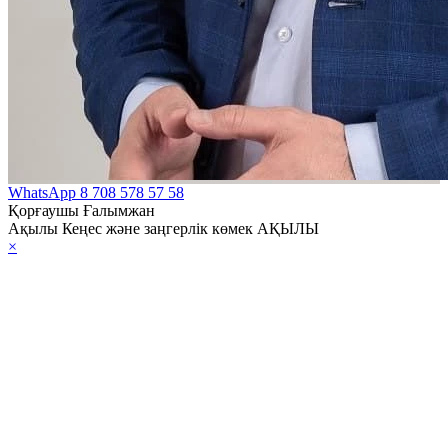
WhatsApp
8 708 578 57 58
Қорғаушы Ғалымжан
Ақылы Кеңес және заңгерлік көмек АҚЫЛЫ
×