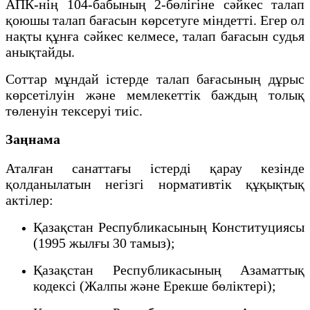
АПК-нің 104-бабының 2-бөлігіне сәйкес талап
қоюшы талап бағасын көрсетуге міндетті. Егер ол
нақты құнға сәйкес келмесе, талап бағасын судья
анықтайды.
Соттар мұндай істерде талап бағасының дұрыс
көрсетілуін және мемлекеттік баждың толық
төленуін тексеруі тиіс.
Заңнама
Аталған санаттағы істерді қарау кезінде
қолданылатын негізгі нормативтік құқықтық
актілер:
Қазақстан Республикасының Конституциясы
(1995 жылғы 30 тамыз);
Қазақстан Республикасының Азаматтық
кодексі (Жалпы және Ерекше бөліктері);