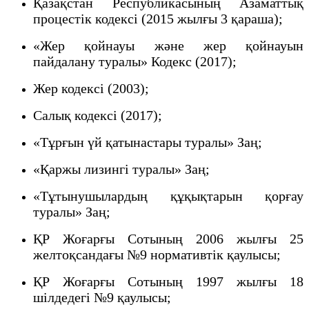
Қазақстан Республикасының Азаматтық
процестік кодексі (2015 жылғы 3 қараша);
«Жер қойнауы және жер қойнауын
пайдалану туралы» Кодекс (2017);
Жер кодексі (2003);
Салық кодексі (2017);
«Тұрғын үй қатынастары туралы» Заң;
«Қаржы лизингі туралы» Заң;
«Тұтынушылардың құқықтарын қорғау
туралы» Заң;
ҚР Жоғарғы Сотының 2006 жылғы 25
желтоқсандағы №9 нормативтік қаулысы;
ҚР Жоғарғы Сотының 1997 жылғы 18
шілдедегі №9 қаулысы;