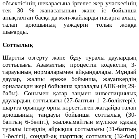
объектісінің шекарасына іргелес жер учаскесінің
тек 30 % жанасатынын және іс бойынша
анықталған басқа да мән-жайларды назарға алып,
талап қоюшының уәждерін толық жоққа
шығарды.
Соттылық
Шартты өзгерту және бұзу туралы даулардың
соттылығы Азаматтық процестік кодекстің 3-
тарауының нормаларымен айқындалады. Мұндай
даулар, жалпы ереже бойынша, жауапкердің
орналасқан жері бойынша қаралады (АПК-нің 29-
бабы). Сонымен қатар заңмен инвестициялық
даулардың соттылығы (27-баптың 1–2-бөліктері),
шартта орындау орны көрсетілген жағдайда талап
қоюшының таңдауы бойынша соттылық (30-
баптың 6-бөлігі), жылжымайтын мүлікке құқық
туралы істердің айрықша соттылығы (31-баптың
1-бөлігі), сондай-ақ шарттық соттылық (32-бап)