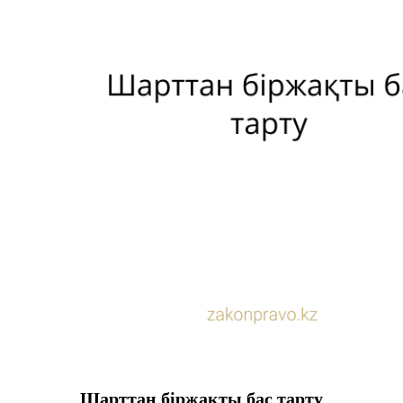
Шарттан біржақты бас тарту