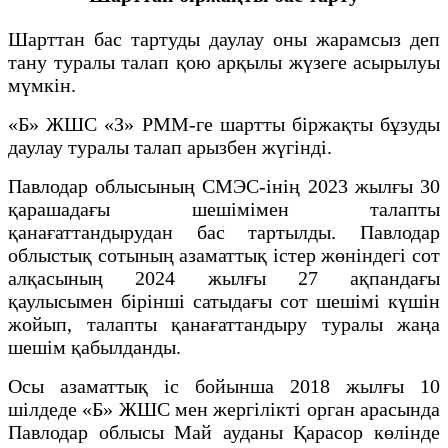
Шарттан бас тартуды даулау оны жарамсыз деп
тану туралы талап қою арқылы жүзеге асырылуы
мүмкін.
«Б» ЖШС «З» РММ-ге шартты біржақты бұзуды
даулау туралы талап арызбен жүгінді.
Павлодар облысының СМЭС-інің 2023 жылғы 30
қарашадағы шешімімен талапты
қанағаттандырудан бас тартылды. Павлодар
облыстық сотының азаматтық істер жөніндегі сот
алқасының 2024 жылғы 27 ақпандағы
қаулысымен бірінші сатыдағы сот шешімі күшін
жойып, талапты қанағаттандыру туралы жаңа
шешім қабылданды.
Осы азаматтық іс бойынша 2018 жылғы 10
шілдеде «Б» ЖШС мен жергілікті орган арасында
Павлодар облысы Май ауданы Қарасор көлінде