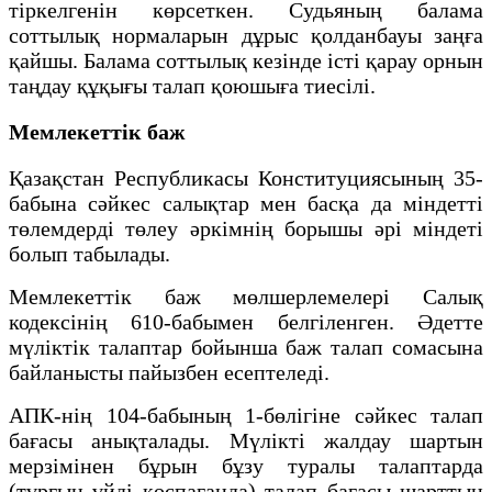
тіркелгенін көрсеткен. Судьяның балама
соттылық нормаларын дұрыс қолданбауы заңға
қайшы. Балама соттылық кезінде істі қарау орнын
таңдау құқығы талап қоюшыға тиесілі.
Мемлекеттік баж
Қазақстан Республикасы Конституциясының 35-
бабына сәйкес салықтар мен басқа да міндетті
төлемдерді төлеу әркімнің борышы әрі міндеті
болып табылады.
Мемлекеттік баж мөлшерлемелері Салық
кодексінің 610-бабымен белгіленген. Әдетте
мүліктік талаптар бойынша баж талап сомасына
байланысты пайызбен есептеледі.
АПК-нің 104-бабының 1-бөлігіне сәйкес талап
бағасы анықталады. Мүлікті жалдау шартын
мерзімінен бұрын бұзу туралы талаптарда
(тұрғын үйді қоспағанда) талап бағасы шарттың