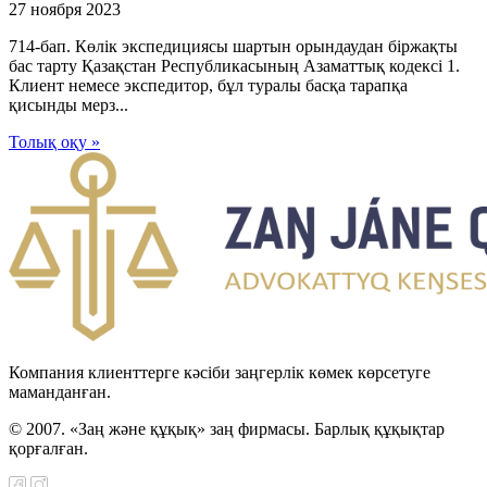
27 ноября 2023
714-бап. Көлiк экспедициясы шартын орындаудан бiржақты
бас тарту Қазақстан Республикасының Азаматтық кодексi 1.
Клиент немесе экспедитор, бұл туралы басқа тарапқа
қисынды мерз...
Толық оқу »
Компания клиенттерге кәсіби заңгерлік көмек көрсетуге
маманданған.
© 2007. «Заң және құқық» заң фирмасы. Барлық құқықтар
қорғалған.