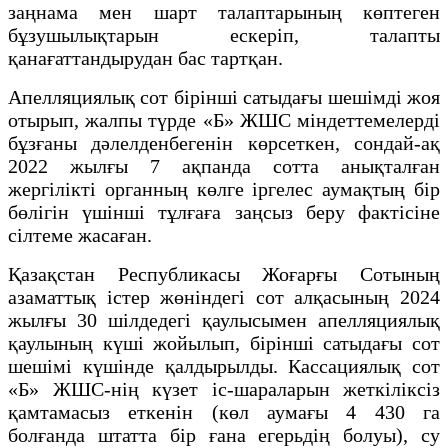
заңнама мен шарт талаптарының көптеген
бұзушылықтарын ескеріп, талапты
қанағаттандырудан бас тартқан.
Апелляциялық сот бірінші сатыдағы шешімді жоя
отырып, жалпы түрде «Б» ЖШС міндеттемелерді
бұзғаны дәлелденбегенін көрсеткен, сондай-ақ
2022 жылғы 7 ақпанда сотта анықталған
жергілікті органның көлге іргелес аумақтың бір
бөлігін үшінші тұлғаға заңсыз беру фактісіне
сілтеме жасаған.
Қазақстан Республикасы Жоғарғы Сотының
азаматтық істер жөніндегі сот алқасының 2024
жылғы 30 шілдедегі қаулысымен апелляциялық
қаулының күші жойылып, бірінші сатыдағы сот
шешімі күшінде қалдырылды. Кассациялық сот
«Б» ЖШС-нің күзет іс-шараларын жеткіліксіз
қамтамасыз еткенін (көл аумағы 4 430 га
болғанда штатта бір ғана егерьдің болуы), су