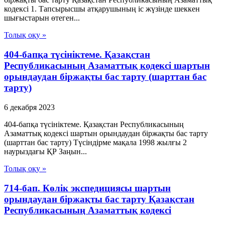
кодексi 1. Тапсырысшы атқарушының iс жүзiнде шеккен
шығыстарын өтеген...
Толық оқу »
404-бапқа түсініктеме. Қазақстан
Республикасының Азаматтық кодексі шартын
орындаудан біржақты бас тарту (шарттан бас
тарту)
6 декабря 2023
404-бапқа түсініктеме. Қазақстан Республикасының
Азаматтық кодексі шартын орындаудан біржақты бас тарту
(шарттан бас тарту) Түсіндірме мақала 1998 жылғы 2
наурыздағы ҚР Заңын...
Толық оқу »
714-бап. Көлiк экспедициясы шартын
орындаудан бiржақты бас тарту Қазақстан
Республикасының Азаматтық кодексi