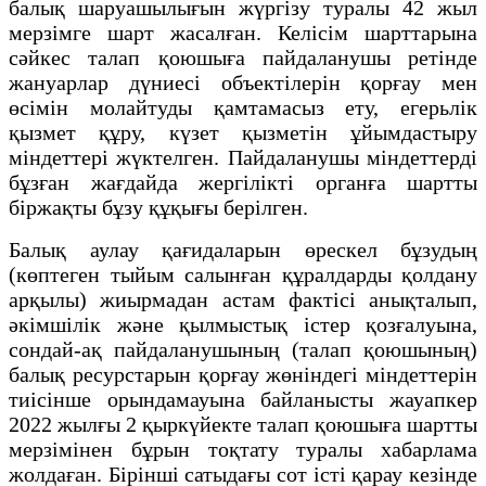
балық шаруашылығын жүргізу туралы 42 жыл
мерзімге шарт жасалған. Келісім шарттарына
сәйкес талап қоюшыға пайдаланушы ретінде
жануарлар дүниесі объектілерін қорғау мен
өсімін молайтуды қамтамасыз ету, егерьлік
қызмет құру, күзет қызметін ұйымдастыру
міндеттері жүктелген. Пайдаланушы міндеттерді
бұзған жағдайда жергілікті органға шартты
біржақты бұзу құқығы берілген.
Балық аулау қағидаларын өрескел бұзудың
(көптеген тыйым салынған құралдарды қолдану
арқылы) жиырмадан астам фактісі анықталып,
әкімшілік және қылмыстық істер қозғалуына,
сондай-ақ пайдаланушының (талап қоюшының)
балық ресурстарын қорғау жөніндегі міндеттерін
тиісінше орындамауына байланысты жауапкер
2022 жылғы 2 қыркүйекте талап қоюшыға шартты
мерзімінен бұрын тоқтату туралы хабарлама
жолдаған. Бірінші сатыдағы сот істі қарау кезінде