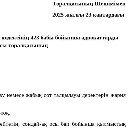
Төралқасының Шешімімен
2025 жылғы 23 қаңтардағы
қ кодексінің 423 бабы бойынша адвокаттарды
қасы төралқасының
ізу немесе жабық сот талқылауы деректерін жария
жоқ.
ңейтетін, сондай-ақ осы бап бойынша қылмыстық