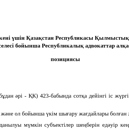
 еткені үшін Қазақстан Республикасы Қылмысты
селесі бойынша Республикалық адвокаттар ал
позициясы
ұдан әрі - ҚК) 423-бабында сотқа дейінгі іс жүрг
 және ол бойынша үкім шығару жағдайлары болған 
данылуы мүмкін субъектілер шеңберін едәуір ке