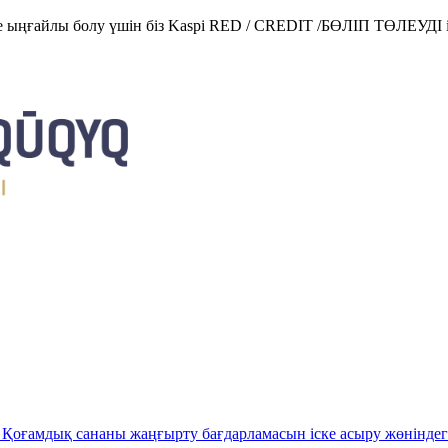
е ыңғайлы болу үшін біз Kaspi RED / CREDIT /БӨЛІП ТӨЛЕУДІ і
Қоғамдық сананы жаңғырту бағдарламасын іске асыру жөніндег