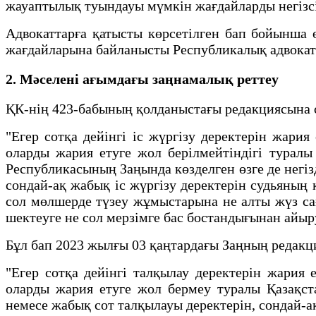
жауаптылық туындауы мүмкін жағдайларды негізсіз 
Адвокаттарға қатысты көрсетілген бап бойынша өз
жағдайларына байланысты Республикалық адвокатт
2. Мәселені ағымдағы заңнамалық реттеу
ҚК-нің 423-бабының қолданыстағы редакциясына 
"Егер сотқа дейінгі іс жүргізу деректерін жари
оларды жария етуге жол берілмейтіндігі турал
Республикасының Заңында көзделген өзге де негізд
сондай-ақ жабық іс жүргізу деректерін судьяның 
сол мөлшерде түзеу жұмыстарына не алты жүз сағ
шектеуге не сол мерзімге бас бостандығынан айыр
Бұл бап 2023 жылғы 03 қаңтардағы Заңның редакц
"Егер сотқа дейінгі талқылау деректерін жария 
оларды жария етуге жол бермеу туралы Қазақста
немесе жабық сот талқылауы деректерін, сондай-ақ