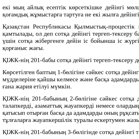
екі мың айлық есептік көрсеткішке дейінгі мөл
қоғамдық жұмыстарға тартуға не екі жылға дейінг
Қазақстан Республикасы Қылмыстық-процестік к
қамтылады, ол деп сотқа дейінгі тергеп-тексеру 
үшін сотқа жібергенге дейін іс бойынша іс жүр
қорғаныс жағы.
ҚІЖК-нің 201-бабы сотқа дейінгі тергеп-тексеру д
Көрсетілген баптың 1-бөлігіне сәйкес сотқа дейін
мүдделеріне қайшы келмесе және басқа адамдарды
ғана жария етілуі мүмкін.
ҚІЖК-нің 201-бабының 2-бөлігіне сәйкес сотқа д
талапкерді, азаматтық жауапкерді немесе олардың
қатысып отырған басқа да адамдарды оның рұқсатын
тұлғаларға жауапкершілік туралы ескертумен жаз
ҚІЖК-нің 201-бабының 3-бөлігінде сотқа дейінгі т