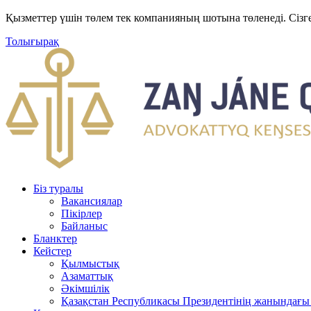
Қызметтер үшін төлем тек компанияның шотына төленеді. Сізг
Толығырақ
Біз туралы
Вакансиялар
Пікірлер
Байланыс
Бланктер
Кейстер
Қылмыстық
Азаматтық
Әкімшілік
Қазақстан Республикасы Президентінің жанындағы 