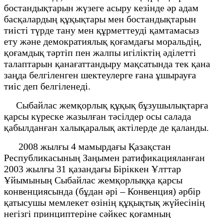
бостандықтарын жүзеге асыру кезінде әр адам
басқалардың құқықтары мен бостандықтарын
тиісті түрде тану мен құрметтеуді қамтамасыз
ету және демократиялық қоғамдағы моральдің,
қоғамдық тәртіп пен жалпы игіліктің әділетті
талаптарын қанағаттандыру мақсатында тек қана
заңда белгіленген шектеулерге ғана ұшырауға
тиіс деп белгіленеді.
Сыбайлас жемқорлық құқық бұзушылықтарға
қарсы күреске жазылған тәсілдер осы салада
қабылданған халықаралық актілерде де қаланды.
2008 жылғы 4 мамырдағы Қазақстан
Республикасының Заңымен ратификацияланған
2003 жылғы 31 қазандағы Біріккен Ұлттар
Ұйымының Сыбайлас жемқорлыққа қарсы
конвенциясында (бұдан әрі – Конвенция) әрбір
қатысушы мемлекет өзінің құқықтық жүйесінің
негізгі принциптеріне сәйкес қоғамның