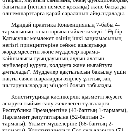
бағытына (негізгі немесе қосалқы) және басқа да
өлшемшарттарға қарай сараланып айқындалады.
Мұндай практика Конвенцияның 7-бабы 4-
тармағының талаптарына сәйкес келеді: "Әрбір
Қатысушы мемлекет өзінің ішкі заңнамасының
негізгі принциптеріне сәйкес ашықтыққа
жәрдемдесетін және мүдделер қарама-
қайшылығы туындауының алдын алатын
жүйелерді құруға, қолдауға және нығайтуға
ұмтылады". Мүдделер қақтығысын бақылау үшін
нақты саяси шараларды әзірлеу ұлттық заң
шығарушылардың міндеті болып табылады.
Конституцияда кәсіпкерлік қызметті жүзеге
асыруға тыйым салу жекелеген тұлғаларға –
Республика Президентіне (43-баптың 1-тармағы),
Парламент депутаттарына (52-баптың 3-
тармағы), Үкімет мүшелеріне (68-баптың 2-
тармағы), Конституциялық Сот судьяларына (71-