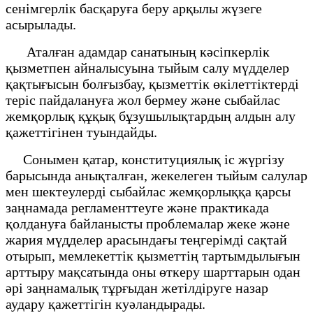
сенімгерлік басқаруға беру арқылы жүзеге
асырылады.
Аталған адамдар санатының кәсіпкерлік
қызметпен айналысуына тыйым салу мүдделер
қақтығысын болғызбау, қызметтік өкілеттіктерді
теріс пайдалануға жол бермеу және сыбайлас
жемқорлық құқық бұзушылықтардың алдын алу
қажеттігінен туындайды.
Сонымен қатар, конституциялық іс жүргізу
барысында анықталған, жекелеген тыйым салулар
мен шектеулерді сыбайлас жемқорлыққа қарсы
заңнамада регламенттеуге және практикада
қолдануға байланысты проблемалар жеке және
жария мүдделер арасындағы теңгерімді сақтай
отырып, мемлекеттік қызметтің тартымдылығын
арттыру мақсатында оны өткеру шарттарын одан
әрі заңнамалық тұрғыдан жетілдіруге назар
аудару қажеттігін куәландырады.