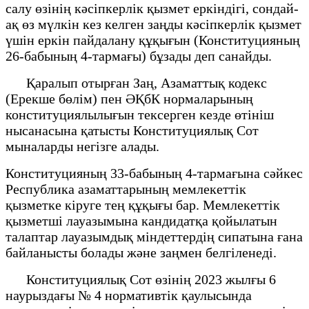
салу өзінің кәсіпкерлік қызмет еркіндігі, сондай-
ақ өз мүлкін кез келген заңды кәсіпкерлік қызмет
үшін еркін пайдалану құқығын (Конституцияның
26-бабының 4-тармағы) бұзады деп санайды.
Қаралып отырған Заң, Азаматтық кодекс
(Ерекше бөлім) пен ӘҚбК нормаларының
конституциялылығын тексерген кезде өтініш
нысанасына қатысты Конституциялық Сот
мыналарды негізге алады.
Конституцияның 33-бабының 4-тармағына сәйкес
Республика азаматтарының мемлекеттік
қызметке кіруге тең құқығы бар. Мемлекеттік
қызметші лауазымына кандидатқа қойылатын
талаптар лауазымдық міндеттердің сипатына ғана
байланысты болады және заңмен белгіленеді.
Конституциялық Сот өзінің 2023 жылғы 6
наурыздағы № 4 нормативтік қаулысында