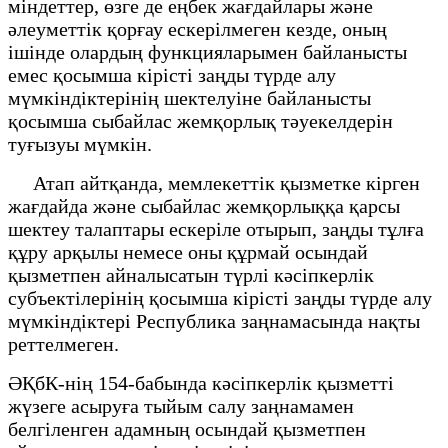
міндеттер, өзге де еңбек жағдайлары және
әлеуметтік қорғау ескерілмеген кезде, оның
ішінде олардың функцияларымен байланысты
емес қосымша кірісті заңды түрде алу
мүмкіндіктерінің шектелуіне байланысты
қосымша сыбайлас жемқорлық тәуекелдерін
туғызуы мүмкін.
Атап айтқанда, мемлекеттік қызметке кірген
жағдайда және сыбайлас жемқорлыққа қарсы
шектеу талаптары ескеріле отырып, заңды тұлға
құру арқылы немесе оны құрмай осындай
қызметпен айналысатын түрлі кәсіпкерлік
субъектілерінің қосымша кірісті заңды түрде алу
мүмкіндіктері Республика заңнамасында нақты
реттелмеген.
ӘҚбК-нің 154-бабында кәсіпкерлік қызметті
жүзеге асыруға тыйым салу заңнамамен
белгіленген адамның осындай қызметпен