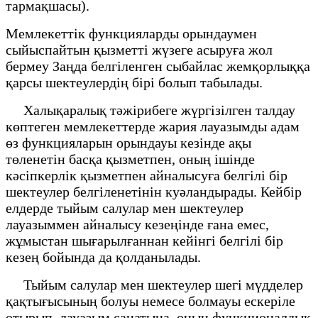
тармақшасы).
Мемлекеттік функцияларды орындаумен
сыйыспайтын қызметті жүзеге асыруға жол
бермеу Заңда белгіленген сыбайлас жемқорлыққа
қарсы шектеулердің бірі болып табылады.
Халықаралық тәжірибеге жүргізілген талдау
көптеген мемлекеттерде жария лауазымды адам
өз функцияларын орындауы кезінде ақы
төленетін басқа қызметпен, оның ішінде
кәсіпкерлік қызметпен айналысуға белгілі бір
шектеулер белгіленетінін куәландырады. Кейбір
елдерде тыйым салулар мен шектеулер
лауазыммен айналысу кезеңінде ғана емес,
жұмыстан шығарылғаннан кейінгі белгілі бір
кезең бойында да қолданылады.
Тыйым салулар мен шектеулер шегі мүдделер
қақтығысының болуы немесе болмауы ескеріле
отырып, лауазым санатына, оның функционалдық