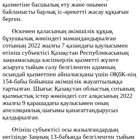
қызметіне басшылық ету және онымен
байланысты барлық іс-әрекетті жасау құқығын
берген.
Өскемен қаласының әкімшілік құқық
бұзушылық жөніндегі мамандандырылған
сотының 2022 жылғы 7 қазандағы қаулысымен
өтініш субъектісі Қазақстан Республикасының
заңнамасында кәсіпкерлік қызметті жүзеге
асыруға тыйым салу белгіленген адамның
осындай қызметпен айналысқаны үшін ӘҚбК-нің
154-бабы бойынша әкімшілік жауаптылыққа
тартылған. Шығыс Қазақстан облыстық сотының
қылмыстық істер жөніндегі сот алқасының 2022
жылғы 9 қарашадағы қаулысымен оның
апелляциялық шағымы қанағаттандырусыз
қалдырылған.
Өтініш субъектісі осы жазылғандардың
негізінде Заңның 13-бабында белгіленген тыйым