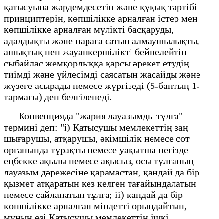
қатысуына жәрдемдесетін және құқық тәртібі
принциптерін, көпшілікке арналған істер мен
көпшілікке арналған мүлікті басқаруды,
адалдықты және параға сатып алмаушылықты,
ашықтық пен жауапкершілікті бейнелейтін
сыбайлас жемқорлыққа қарсы әрекет етудің
тиімді және үйлесімді саясатын жасайды және
жүзеге асырады немесе жүргізеді (5-баптың 1-
тармағы) деп белгіленеді.
Конвенцияда "жария лауазымды тұлға"
термині деп: "і) Қатысушы мемлекеттің заң
шығарушы, атқарушы, әкімшілік немесе сот
органында тұрақты немесе уақытша негізде
еңбекке ақылы немесе ақысыз, осы тұлғаның
лауазым дәрежесіне қарамастан, қандай да бір
қызмет атқаратын кез келген тағайындалатын
немесе сайланатын тұлға; іі) қандай да бір
көпшілікке арналған міндетті орындайтын,
мұның өзі Қатысушы мемлекеттің ішкі