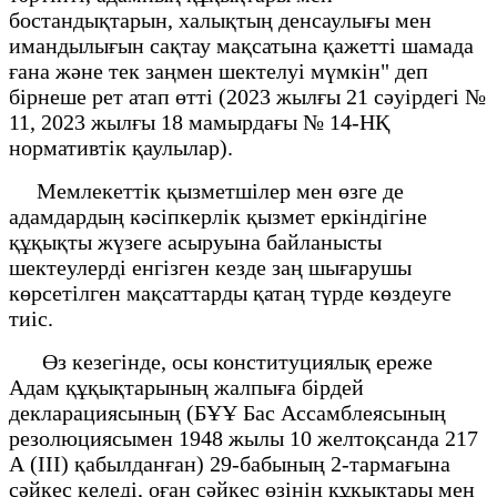
бостандықтарын, халықтың денсаулығы мен
имандылығын сақтау мақсатына қажетті шамада
ғана және тек заңмен шектелуі мүмкін" деп
бірнеше рет атап өтті (2023 жылғы 21 сәуірдегі №
11, 2023 жылғы 18 мамырдағы № 14-НҚ
нормативтік қаулылар).
Мемлекеттік қызметшілер мен өзге де
адамдардың кәсіпкерлік қызмет еркіндігіне
құқықты жүзеге асыруына байланысты
шектеулерді енгізген кезде заң шығарушы
көрсетілген мақсаттарды қатаң түрде көздеуге
тиіс.
Өз кезегінде, осы конституциялық ереже
Адам құқықтарының жалпыға бірдей
декларациясының (БҰҰ Бас Ассамблеясының
резолюциясымен 1948 жылы 10 желтоқсанда 217
А (III) қабылданған) 29-бабының 2-тармағына
сәйкес келеді, оған сәйкес өзінің құқықтары мен