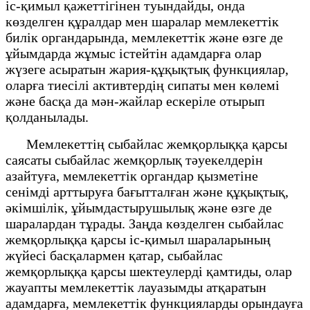
іс-қимыл қажеттігінен туындайды, онда
көзделген құралдар мен шаралар мемлекеттік
билік органдарында, мемлекеттік және өзге де
ұйымдарда жұмыс істейтін адамдарға олар
жүзеге асыратын жария-құқықтық функциялар,
оларға тиесілі активтердің сипаты мен көлемі
және басқа да мән-жайлар ескеріле отырып
қолданылады.
Мемлекеттің сыбайлас жемқорлыққа қарсы
саясаты сыбайлас жемқорлық тәуекелдерін
азайтуға, мемлекеттік органдар қызметіне
сенімді арттыруға бағытталған және құқықтық,
әкімшілік, ұйымдастырушылық және өзге де
шаралардан тұрады. Заңда көзделген сыбайлас
жемқорлыққа қарсы іс-қимыл шараларының
жүйесі басқалармен қатар, сыбайлас
жемқорлыққа қарсы шектеулерді қамтиды, олар
жауапты мемлекеттік лауазымды атқаратын
адамдарға, мемлекеттік функцияларды орындауға