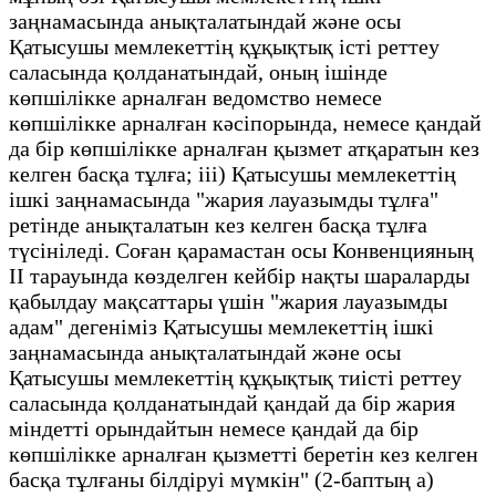
заңнамасында анықталатындай және осы
Қатысушы мемлекеттің құқықтық істі реттеу
саласында қолданатындай, оның ішінде
көпшілікке арналған ведомство немесе
көпшілікке арналған кәсіпорында, немесе қандай
да бір көпшілікке арналған қызмет атқаратын кез
келген басқа тұлға; ііі) Қатысушы мемлекеттің
ішкі заңнамасында "жария лауазымды тұлға"
ретінде анықталатын кез келген басқа тұлға
түсініледі. Соған қарамастан осы Конвенцияның
II тарауында көзделген кейбір нақты шараларды
қабылдау мақсаттары үшін "жария лауазымды
адам" дегеніміз Қатысушы мемлекеттің ішкі
заңнамасында анықталатындай және осы
Қатысушы мемлекеттің құқықтық тиісті реттеу
саласында қолданатындай қандай да бір жария
міндетті орындайтын немесе қандай да бір
көпшілікке арналған қызметті беретін кез келген
басқа тұлғаны білдіруі мүмкін" (2-баптың а)