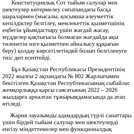
Конституциялық Сот тыйым салулар мен
шектеулер көтермелеу сипатындағы басқа
шаралармен (мысалы, қосымша әлеуметтік
кепілдіктер белгілеу, мемлекеттік қызметшінің
еңбегін ұйымдастыру үшін жағдай жасау,
мүдделер қақтығысы болмаған жағдайда ақы
төленетін өзге қызметпен айналысу құқығын
беру) қолдау көрсетілетіндей болып белгіленуге
тиіс деп есептейді.
Бұл Қазақстан Республикасы Президентінің
2022 жылғы 2 ақпандағы № 802 Жарлығымен
бекітілген Қазақстан Республикасының сыбайлас
жемқорлыққа қарсы саясатының 2022 – 2026
жылдарға арналған тұжырымдамасында да атап
өтіледі.
Жария лауазымды адамдардың түрлі санаттары
үшін бірдей тыйым салулар мен шектеулерді
енгізу міндеттемелер мен функционалдық