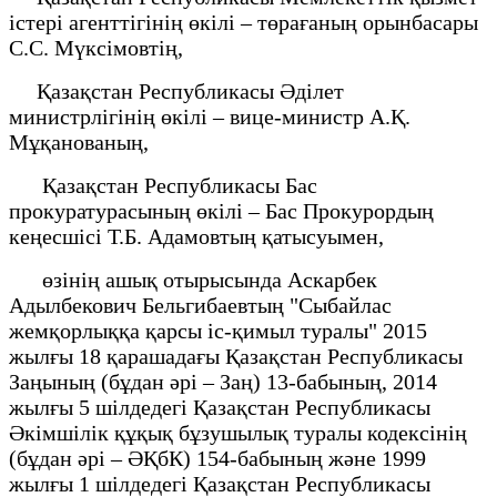
істері агенттігінің өкілі – төрағаның орынбасары
С.С. Мүксімовтің,
Қазақстан Республикасы Әділет
министрлігінің өкілі – вице-министр А.Қ.
Мұқанованың,
Қазақстан Республикасы Бас
прокуратурасының өкілі – Бас Прокурордың
кеңесшісі Т.Б. Адамовтың қатысуымен,
өзінің ашық отырысында Аскарбек
Адылбекович Бельгибаевтың "Сыбайлас
жемқорлыққа қарсы іс-қимыл туралы" 2015
жылғы 18 қарашадағы Қазақстан Республикасы
Заңының (бұдан әрі – Заң) 13-бабының, 2014
жылғы 5 шілдедегі Қазақстан Республикасы
Әкімшілік құқық бұзушылық туралы кодексінің
(бұдан әрі – ӘҚбК) 154-бабының және 1999
жылғы 1 шілдедегі Қазақстан Республикасы