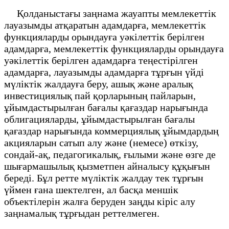
Қолданыстағы заңнама жауапты мемлекеттік
лауазымды атқаратын адамдарға, мемлекеттік
функцияларды орындауға уәкілеттік берілген
адамдарға, мемлекеттік функцияларды орындауға
уәкілеттік берілген адамдарға теңестірілген
адамдарға, лауазымды адамдарға тұрғын үйді
мүліктік жалдауға беру, ашық және аралық
инвестициялық пай қорларының пайларын,
ұйымдастырылған бағалы қағаздар нарығында
облигацияларды, ұйымдастырылған бағалы
қағаздар нарығында коммерциялық ұйымдардың
акцияларын сатып алу және (немесе) өткізу,
сондай-ақ, педагогикалық, ғылыми және өзге де
шығармашылық қызметпен айналысу құқығын
береді. Бұл ретте мүліктік жалдау тек тұрғын
үймен ғана шектелген, ал басқа меншік
объектілерін жалға беруден заңды кіріс алу
заңнамалық тұрғыдан реттелмеген.