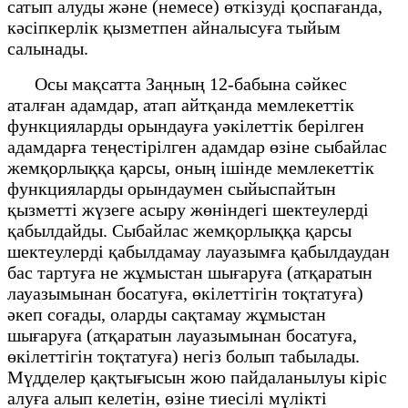
сатып алуды және (немесе) өткізуді қоспағанда,
кәсіпкерлік қызметпен айналысуға тыйым
салынады.
Осы мақсатта Заңның 12-бабына сәйкес
аталған адамдар, атап айтқанда мемлекеттік
функцияларды орындауға уәкілеттік берілген
адамдарға теңестірілген адамдар өзіне сыбайлас
жемқорлыққа қарсы, оның ішінде мемлекеттік
функцияларды орындаумен сыйыспайтын
қызметті жүзеге асыру жөніндегі шектеулерді
қабылдайды. Сыбайлас жемқорлыққа қарсы
шектеулерді қабылдамау лауазымға қабылдаудан
бас тартуға не жұмыстан шығаруға (атқаратын
лауазымынан босатуға, өкілеттігін тоқтатуға)
әкеп соғады, оларды сақтамау жұмыстан
шығаруға (атқаратын лауазымынан босатуға,
өкілеттігін тоқтатуға) негіз болып табылады.
Мүдделер қақтығысын жою пайдаланылуы кіріс
алуға алып келетін, өзіне тиесілі мүлікті