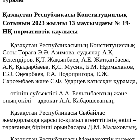
Қазақстан Республикасы Конституциялық
Сотының 2023 жылғы 13 маусымдағы № 19-
НҚ нормативтік қаулысы
Қазақстан Республикасының Конституциялық
Соты Төраға Э.Ә. Азимова, судьялар А.Қ.
Ескендіров, Қ.Т. Жақыпбаев, А.Е. Жатқанбаева,
А.Қ. Қыдырбаева, Қ.С. Мусин, Б.М. Нұрмұханов,
Е.Ә. Оңғарбаев, Р.А. Подопригора, Е.Ж.
Сәрсембаев және С.Ф. Ударцев қатысқан құрамда,
өтініш субъектісі А.А. Бельгибаевтың және
оның өкілі – адвокат А.А. Кабдошеваның,
Қазақстан Республикасы Сыбайлас
жемқорлыққа қарсы іс-қимыл агенттігінің өкілі –
төрағаның бірінші орынбасары Д.М. Малаховтың,
Қазақстан Республикасы Мемлекеттік қызмет