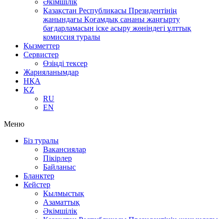
Әкімшілік
Қазақстан Республикасы Президентінің
жанындағы Қоғамдық сананы жаңғырту
бағдарламасын іске асыру жөніндегі ұлттық
комиссия туралы
Қызметтер
Сервистер
Өзіңді тексер
Жарияланымдар
НҚА
KZ
RU
EN
Меню
Біз туралы
Вакансиялар
Пікірлер
Байланыс
Бланктер
Кейстер
Қылмыстық
Азаматтық
Әкімшілік