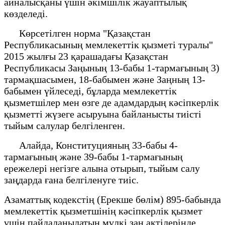
айналысқаны үшін әкімшілік жауаптылық
көзделеді.
Көрсетілген норма "Қазақстан
Республикасының мемлекеттік қызметі туралы"
2015 жылғы 23 қарашадағы Қазақстан
Республикасы Заңының 13-бабы 1-тармағының 3)
тармақшасымен, 18-бабымен және Заңның 13-
бабымен үйлеседі, бұларда мемлекеттік
қызметшілер мен өзге де адамдардың кәсіпкерлік
қызметті жүзеге асыруына байланысты тиісті
тыйым салулар белгіленген.
Алайда, Конституцияның 33-бабы 4-
тармағының және 39-бабы 1-тармағының
ережелері негізге алына отырып, тыйым салу
заңдарда ғана белгіленуге тиіс.
Азаматтық кодекстің (Ерекше бөлім) 895-бабында
мемлекеттiк қызметшiнiң кәсiпкерлiк қызмет
үшiн пайдаланылатын мүлкi заң актiлерiнде