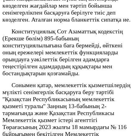
көзделген жағдайлар мен тәртiп бойынша
сенiмгерлiкпен басқаруға берiлуге тиiс деп
көзделген. Аталған норма бланкеттік сипатқа ие.
Конституциялық Сот Азаматтық кодекстің
(Ерекше бөлім) 895-бабының
конституциялылығына баға бермейді, өйткені
оның ережелері мемлекеттік функцияларды
орындауға уәкілеттік берілген адамдарға
теңестірілген адамдардың құқықтары мен
бостандықтарын қозғамайды.
Сонымен қатар, мемлекеттік қызметшілердің
мүлікті сенімгерлік басқаруға беру тәртібі
"Қазақстан Республикасының мемлекеттік
қызметі туралы" Заңның 13-бабының 2-
тармағында және Қазақстан Республикасы
Мемлекеттік қызмет істері агенттігі
Төрағасының 2023 жылғы 18 мамырдағы № 116
бұйрығымен бекітілген Мемлекеттік