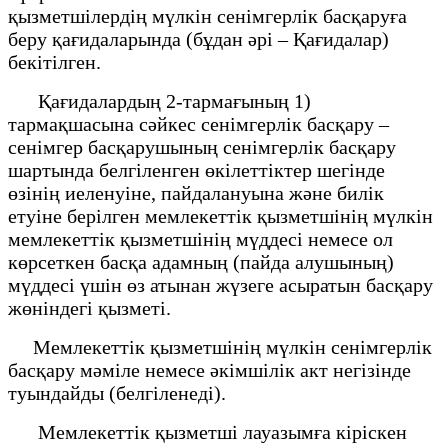
қызметшілердің мүлкін сенімгерлік басқаруға
беру қағидаларында (бұдан әрі – Қағидалар)
бекітілген.
Қағидалардың 2-тармағының 1)
тармақшасына сәйкес сенімгерлік басқару –
сенімгер басқарушының сенімгерлік басқару
шартында белгіленген өкілеттіктер шегінде
өзінің иеленуіне, пайдалануына және билік
етуіне берілген мемлекеттік қызметшінің мүлкін
мемлекеттік қызметшінің мүддесі немесе ол
көрсеткен басқа адамның (пайда алушының)
мүддесі үшін өз атынан жүзеге асыратын басқару
жөніндегі қызметі.
Мемлекеттiк қызметшiнiң мүлкiн сенімгерлік
басқару мәмiле немесе әкiмшiлiк акт негiзiнде
туындайды (белгіленеді).
Мемлекеттiк қызметшi лауазымға кiрiскен