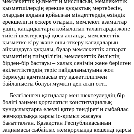
мемлекеттік қызметтің миссиясын, мемлекеттік
қызметшілердің ерекше құқықтық мәртебесін,
олардың алдына қойылған міндеттердің өзіндік
ерекшелігін ескере отырып, мемлекет азаматтар
үшін, кандидаттарға қойылатын талаптарды және
тиісті шектеулерді қоса алғанда, мемлекеттік
қызметке кіру және оны өткеру қағидаларын
айқындауға құқылы, бұлар мемлекеттік аппарат
қызметінің тиімділігін, мемлекеттік биліктің
бірден-бір бастауы – халық сенімін және берілген
өкілеттіктердің теріс пайдаланылуына жол
бермеуді қамтамасыз ету қажеттілігімен
байланысты болуы мүмкін деп атап өтті.
Белгіленген қағидалар мен шектеулердің бір
бөлігі заңмен қорғалатын конституциялық
құндылықтарға елеулі қатер төндіретін сыбайлас
жемқорлыққа қарсы іс-қимыл жасауға
бағытталған. Қазақстан Республикасының
заңнамасы сыбайлас жемқорлыққа кешенді қарсы