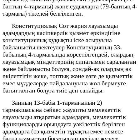
баптың 4-тармағы) және судьяларға (79-баптың 4-
тармағы) тікелей белгіленген.
Конституциялық Сот жария лауазымды
адамдардың кәсіпкерлік қызмет еркіндігіне
конституциялық құқықты іске асыруына
байланысты шектеулер Конституцияның 33-
бабының 4-тармағында көрсетілгендей, олардың
лауазымдық міндеттерінің сипатымен сараланған
және байланысты болуға, сондай-ақ олардың өз
өкілеттігін жеке, топтық және өзге де қызметтік
емес мүдделерде пайдалануына жол бермеуге
бағытталған болуға тиіс деп санайды.
Заңның 13-бабы 1-тармағының 2)
тармақшасына сәйкес жауапты мемлекеттік
лауазымды атқаратын адамдарға, мемлекеттік
функцияларды орындауға уәкілеттік берілген
адамдарға (өз қызметін тұрақты емес немесе
басқа жұмыстан босатылған негізде жүзеге