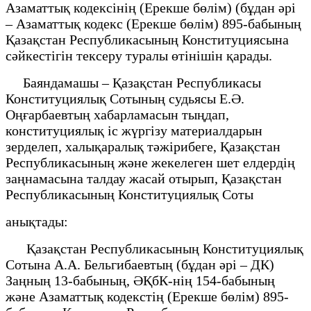
Азаматтық кодексінің (Ерекше бөлім) (бұдан әрі
– Азаматтық кодекс (Ерекше бөлім) 895-бабының
Қазақстан Республикасының Конституциясына
сәйкестігін тексеру туралы өтінішін қарады.
Баяндамашы – Қазақстан Республикасы
Конституциялық Сотының судьясы Е.Ә.
Оңғарбаевтың хабарламасын тыңдап,
конституциялық іс жүргізу материалдарын
зерделеп, халықаралық тәжірибеге, Қазақстан
Республикасының және жекелеген шет елдердің
заңнамасына талдау жасай отырып, Қазақстан
Республикасының Конституциялық Соты
анықтады:
Қазақстан Республикасының Конституциялық
Сотына А.А. Бельгибаевтың (бұдан әрі – ДК)
Заңның 13-бабының, ӘҚбК-нің 154-бабының
және Азаматтық кодекстің (Ерекше бөлім) 895-