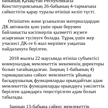
бабының Қазақстан Республикасы
Конституциясының 26-бабының 4-тармағына
сәйкестігін қарау туралы өтініші келіп түсті.
Өтініштен және ұсынылған материалдардан
ДК автокөлік қою үшін орын берумен
байланысты кәсіпкерлік қызметті жүзеге
асырғанын түсінуге болады. Тұрақ үшін жер
учаскесі ДК-ге 6 жыл мерзімге уақытша
пайдалануға берілген.
2018 жылғы 22 маусымда өтініш субъектісі
коммуналдық мемлекеттік мекеменің директоры
болып тағайындалған. Заңның 1-бабының 4)
тармақшасына сәйкес мемлекеттік ұйымда
басқарушылық функцияларды орындайтын адам
мемлекеттік функцияларды орындауға уәкілеттік
берілген адамдарға теңестірілген адам болып
табылады.
Заңның 13-бабына сәйкес мемлекеттік