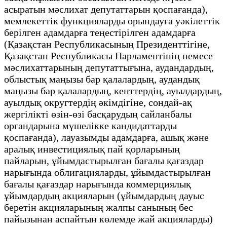
асыратын мәслихат депутаттарын қоспағанда),
мемлекеттік функцияларды орындауға уәкілеттік
берілген адамдарға теңестірілген адамдарға
(Қазақстан Республикасының Президенттігіне,
Қазақстан Республикасы Парламентінің немесе
мәслихаттарының депутаттығына, аудандардың,
облыстық маңызы бар қалалардың, аудандық
маңызы бар қалалардың, кенттердің, ауылдардың,
ауылдық округтердің әкімдігіне, сондай-ақ
жергілікті өзін-өзі басқарудың сайланбалы
органдарына мүшелікке кандидаттарды
қоспағанда), лауазымды адамдарға, ашық және
аралық инвестициялық пай қорларының
пайларын, ұйымдастырылған бағалы қағаздар
нарығында облигацияларды, ұйымдастырылған
бағалы қағаздар нарығында коммерциялық
ұйымдардың акцияларын (ұйымдардың дауыс
беретін акцияларының жалпы санының бес
пайызынан аспайтын көлемде жай акцияларды)