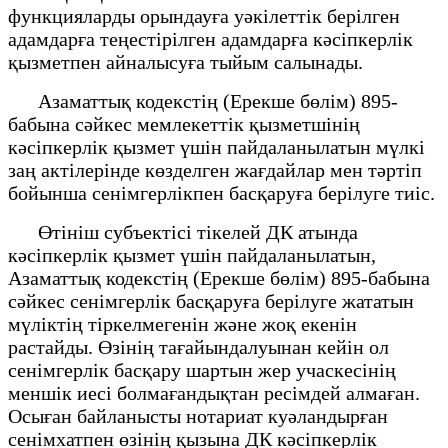
функцияларды орындауға уәкілеттік берілген
адамдарға теңестірілген адамдарға кәсіпкерлік
қызметпен айналысуға тыйым салынады.
Азаматтық кодекстің (Ерекше бөлім) 895-
бабына сәйкес мемлекеттiк қызметшiнiң
кәсiпкерлiк қызмет үшiн пайдаланылатын мүлкi
заң актiлерiнде көзделген жағдайлар мен тәртiп
бойынша сенiмгерлiкпен басқаруға берiлуге тиiс.
Өтініш субъектісі тікелей ДК атында
кәсіпкерлік қызмет үшін пайдаланылатын,
Азаматтық кодекстің (Ерекше бөлім) 895-бабына
сәйкес сенімгерлік басқаруға берілуге жататын
мүліктің тіркелмегенін және жоқ екенін
растайды. Өзінің тағайындалуынан кейін ол
сенімгерлік басқару шартын жер учаскесінің
меншік иесі болмағандықтан ресімдей алмаған.
Осыған байланысты нотариат куәландырған
сенімхатпен өзінің қызына ДК кәсіпкерлік