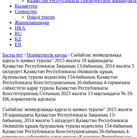
Қазақстан Республикасы Президентінің жанындағы 
Қызметтер
Сервистер
Өзіңді тексер
Жарияланымдар
НҚА
RU
KZ
EN
Басты бет
/
Нормативтік қаулы
/
Сыбайлас жемқорлыққа
қарсы іс-қимыл туралы" 2015 жылғы 18 қарашадағы
Қазақстан Республикасы Заңының 13-бабының, 2014 жылғы 5
шілдедегі Қазақстан Республикасы Әкімшілік құқық
бұзушылық туралы кодексінің 154-бабының Қазақстан
Республикасы Конституциясының 26-бабының 4-тармағына
сәйкестігін қарау туралы Қазақстан Республикасы
Конституциялық Сотының 2023 жылғы 13 маусымдағы № 19-
НҚ нормативтік қаулысы
Сыбайлас жемқорлыққа қарсы іс-қимыл туралы" 2015 жылғы
18 қарашадағы Қазақстан Республикасы Заңының 13-
бабының, 2014 жылғы 5 шілдедегі Қазақстан Республикасы
Әкімшілік құқық бұзушылық туралы кодексінің 154-бабының
Қазақстан Республикасы Конституциясының 26-бабының 4-
тармағына сәйкестігін қарау туралы Қазақстан Республикасы