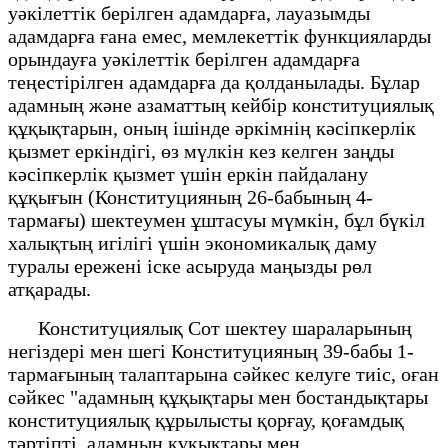
уәкілеттік берілген адамдарға, лауазымды
адамдарға ғана емес, мемлекеттік функцияларды
орындауға уәкілеттік берілген адамдарға
теңестірілген адамдарға да қолданылады. Бұлар
адамның және азаматтың кейбір конституциялық
құқықтарын, оның ішінде әркімнің кәсіпкерлік
қызмет еркіндігі, өз мүлкін кез келген заңды
кәсіпкерлік қызмет үшін еркін пайдалану
құқығын (Конституцияның 26-бабының 4-
тармағы) шектеумен ұштасуы мүмкін, бұл бүкіл
халықтың игілігі үшін экономикалық даму
туралы ережені іске асыруда маңызды рөл
атқарады.
Конституциялық Сот шектеу шараларының
негіздері мен шегі Конституцияның 39-бабы 1-
тармағының талаптарына сәйкес келуге тиіс, оған
сәйкес "адамның құқықтары мен бостандықтары
конституциялық құрылысты қорғау, қоғамдық
тәртіпті, адамның құқықтары мен