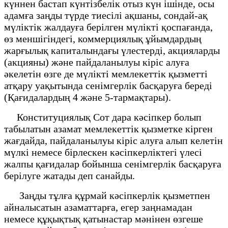
күннен бастап күнтізбелік отыз күн ішінде, осы
адамға заңды түрде тиесілі ақшаны, сондай-ақ
мүліктік жалдауға берілген мүлікті қоспағанда,
өз меншігіндегі, коммерциялық ұйымдардың
жарғылық капиталындағы үлестерді, акцияларды
(акцияны) және пайдаланылуы кіріс алуға
әкелетін өзге де мүлікті мемлекеттік қызметтi
атқару уақытында сенімгерлік басқаруға береді
(Қағидалардың 4 және 5-тармақтары).
Конституциялық Сот дара кәсіпкер болып
табылатын азамат мемлекеттік қызметке кірген
жағдайда, пайдаланылуы кіріс алуға алып келетін
мүлкі немесе бірлескен кәсіпкерліктегі үлесі
жалпы қағидалар бойынша сенімгерлік басқаруға
берілуге жатады деп санайды.
Заңды тұлға құрмай кәсiпкерлiк қызметпен
айналысатын азаматтарға, егер заңнамадан
немесе құқықтық қатынастар мәнiнен өзгеше