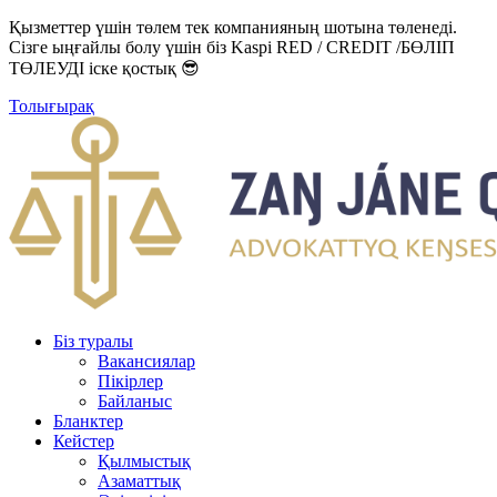
Қызметтер үшін төлем тек компанияның шотына төленеді.
Сізге ыңғайлы болу үшін біз Kaspi RED / CREDIT /БӨЛІП
ТӨЛЕУДІ іске қостық 😎
Толығырақ
Біз туралы
Вакансиялар
Пікірлер
Байланыс
Бланктер
Кейстер
Қылмыстық
Азаматтық