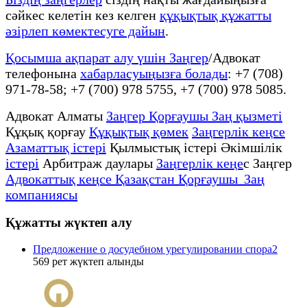
сәйкес келетін кез келген
құқықтық құжатты
әзірлеп көмектесуге дайын
.
Қосымша ақпарат алу үшін Заңгер
/Адвокат
телефонына
хабарласуыңызға болады
: +7 (708)
971-78-58; +7 (700) 978 5755, +7 (700) 978 5085.
Адвокат Алматы
Заңгер Қорғаушы Заң қызметі
Құқық қорғау
Құқықтық қөмек
Заңгерлік кеңсе
Азаматтық істері
Қылмыстық істері Әкімшілік
істері
Арбитраж даулары
Заңгерлік кеңе
с Заңгер
Адвокаттық кеңсе Қазақстан Қорғаушы Заң
компаниясы
Құжатты жүктеп алу
Предложение о досудебном урегулировании спора2
569
рет жүктеп алынды