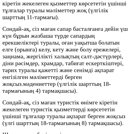
кіретін жекелеген қызметтер көрсететін үшінші
тұлғалар туралы мәліметтер жоқ (үлгілік
шарттың 11-тармағы).
Сондай-ақ, сіз маған сапар басталғанға дейін үш
күн бұрын жазбаша түрде сапардың
ерекшеліктері туралы, оған уақытша болатын
елге (орынға) келу, кету және болу ережелері,
заңнама, жергілікті халықтың салт-дәстүрлері,
діни рәсімдер, храмдар, табиғат ескерткіштері,
тарих туралы қажетті және сенімді ақпарат
енгізілген мәліметтерді берген
жоқсыз.мәдениеттер (үлгілік шарттың 18-
тармағының 4) тармақшасы).
Сондай-ақ, сіз маған туристік өнімге кіретін
жекелеген туристік қызметтерді көрсететін
үшінші тұлғалар туралы ақпарат берген жоқсыз
(үлгі шарттың 18-тармағының 8) тармақшасы).