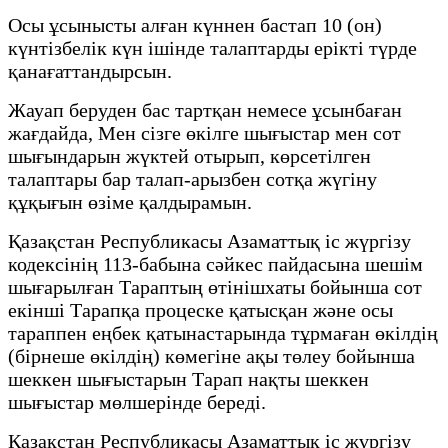
Осы ұсынысты алған күннен бастап 10 (он)
күнтізбелік күн ішінде талаптарды ерікті түрде
қанағаттандырсын.
Жауап беруден бас тартқан немесе ұсынбаған
жағдайда, Мен сізге өкілге шығыстар мен сот
шығындарын жүктей отырып, көрсетілген
талаптары бар талап-арызбен сотқа жүгіну
құқығын өзіме қалдырамын.
Қазақстан Республикасы Азаматтық іс жүргізу
кодексінің 113-бабына сәйкес пайдасына шешім
шығарылған Тараптың өтінішхаты бойынша сот
екінші Тарапқа процеске қатысқан және осы
тараппен еңбек қатынастарында тұрмаған өкілдің
(бірнеше өкілдің) көмегіне ақы төлеу бойынша
шеккен шығыстарын Тарап нақты шеккен
шығыстар мөлшерінде береді.
Қазақстан Республикасы Азаматтық іс жүргізу