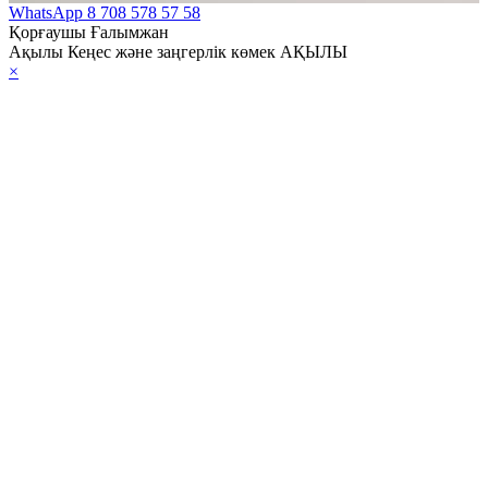
WhatsApp
8 708 578 57 58
Қорғаушы Ғалымжан
Ақылы Кеңес және заңгерлік көмек АҚЫЛЫ
×