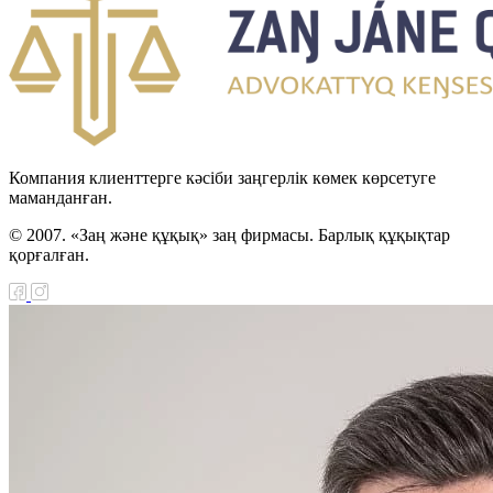
Компания клиенттерге кәсіби заңгерлік көмек көрсетуге
маманданған.
© 2007. «Заң және құқық» заң фирмасы. Барлық құқықтар
қорғалған.