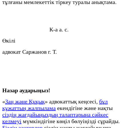
тұлғаны мемлекеттік тіркеу туралы анықтама.
К-а а. с.
Өкілі
адвокат Саржанов г. Т.
Назар аударыңыз!
«
Заң және Құқық
» адвокаттық кеңсесі,
бұл
құжаттың жалпылама
екендігіне және нақты
сіздің жағдайыңыздың талаптарына сәйкес
келмеуі
мүмкіндігіне көңіл бөлуіңізді сұрайды.
Біздің заңгерлер
сіздің нақты жағдайыңызға