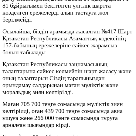
81 бұйрығымен бекітілген үлгілік шартта
көзделген ережелерді алып тастауға жол
берілмейді.
Осылайша, біздің арамызда жасалған №417 Шарт
Қазақстан Республикасы Азаматтық кодексінің
157-бабының ережелеріне сәйкес жарамсыз
болып табылады.
Қазақстан Республикасы заңнамасының
талаптарына сәйкес келмейтін шарт жасасу және
оның талаптарын Сіздің тарапыңыздан
орындамау салдарынан маған мүліктік және
моральдық зиян келтірілді.
Маған 705 700 теңге сомасында мүліктік зиян
келтірілді, оған 439 700 теңге сомасында авиа
ұшуға және 266 000 теңге сомасында тұруға
арналған шығындар кірді.