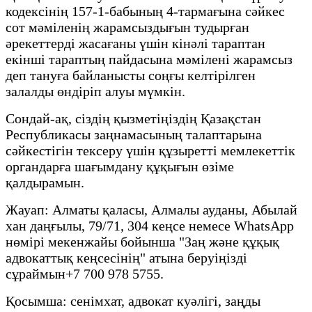
кодексінің 157-1-бабының 4-тармағына сәйкес
сот мәміленің жарамсыздығын тудырған
әрекеттерді жасағаны үшін кінәлі тараптан
екінші тараптың пайдасына мәмілені жарамсыз
деп тануға байланысты соңғы келтірілген
залалды өндіріп алуы мүмкін.
Сондай-ақ, сіздің қызметіңіздің Қазақстан
Республикасы заңнамасының талаптарына
сәйкестігін тексеру үшін құзыретті мемлекеттік
органдарға шағымдану құқығын өзіме
қалдырамын.
Жауап: Алматы қаласы, Алмалы ауданы, Абылай
хан даңғылы, 79/71, 304 кеңсе немесе WhatsApp
нөмірі мекенжайы бойынша "Заң және құқық
адвокаттық кеңсесінің" атына беруіңізді
сұраймын+7 700 978 5755.
Қосымша: сенімхат, адвокат куәлігі, заңды