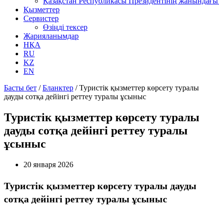
Қазақстан Республикасы Президентінің жанындағы 
Қызметтер
Сервистер
Өзіңді тексер
Жарияланымдар
НҚА
RU
KZ
EN
Басты бет
/
Бланктер
/
Туристік қызметтер көрсету туралы
дауды сотқа дейінгі реттеу туралы ұсыныс
Туристік қызметтер көрсету туралы
дауды сотқа дейінгі реттеу туралы
ұсыныс
20 января 2026
Туристік қызметтер көрсету туралы дауды
сотқа дейінгі реттеу туралы ұсыныс