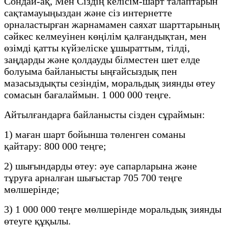
Сондай-ақ, Мен Сіздің келісім-шарт талаптарын
сақтамауыңыздан және сіз интернетте
орналастырған жарнамамен саяхат шарттарының
сәйкес келмеуінен көңілім қалғандықтан, мен
өзімді қатты күйзеліске ұшыраттым, тілді,
заңдарды және қолдауды білместен шет елде
болуыма байланысты ыңғайсыздық пен
мазасыздықты сезіндім, моральдық зиянды өтеу
сомасын бағалаймын. 1 000 000 теңге.
Айтылғандарға байланысты сізден сұраймын:
1) маған шарт бойынша төленген соманы
қайтару: 800 000 теңге;
2) шығындарды өтеу: әуе сапарларына және
тұруға арналған шығыстар 705 700 теңге
мөлшерінде;
3) 1 000 000 теңге мөлшерінде моральдық зиянды
өтеуге құқылы.