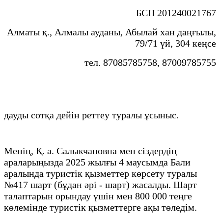
БСН 201240021767
Алматы қ., Алмалы ауданы, Абылай хан даңғылы,
79/71 үй, 304 кеңсе
тел. 87085785758, 87009785755
дауды сотқа дейін реттеу туралы ұсыныс.
Менің, Қ. а. Салыкчановна мен сіздердің
араларыңызда 2025 жылғы 4 маусымда Бали
аралында туристік қызметтер көрсету туралы
№417 шарт (бұдан әрі - шарт) жасалды. Шарт
талаптарын орындау үшін мен 800 000 теңге
көлемінде туристік қызметтерге ақы төледім.