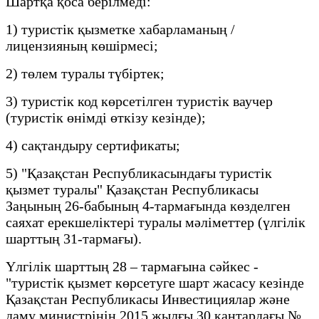
Шартқа қоса берілмеді:
1) туристік қызметке хабарламаның /
лицензияның көшірмесі;
2) төлем туралы түбіртек;
3) туристік код көрсетілген туристік ваучер
(туристік өнімді өткізу кезінде);
4) сақтандыру сертификаты;
5) "Қазақстан Республикасындағы туристік
қызмет туралы" Қазақстан Республикасы
Заңының 26-бабының 4-тармағында көзделген
саяхат ерекшеліктері туралы мәліметтер (үлгілік
шарттың 31-тармағы).
Үлгілік шарттың 28 – тармағына сәйкес -
"туристік қызмет көрсетуге шарт жасасу кезінде
Қазақстан Республикасы Инвестициялар және
даму министрінің 2015 жылғы 30 қаңтардағы №