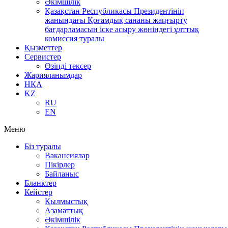
Әкімшілік
Қазақстан Республикасы Президентінің
жанындағы Қоғамдық сананы жаңғырту
бағдарламасын іске асыру жөніндегі ұлттық
комиссия туралы
Қызметтер
Сервистер
Өзіңді тексер
Жарияланымдар
НҚА
KZ
RU
EN
Меню
Біз туралы
Вакансиялар
Пікірлер
Байланыс
Бланктер
Кейстер
Қылмыстық
Азаматтық
Әкімшілік