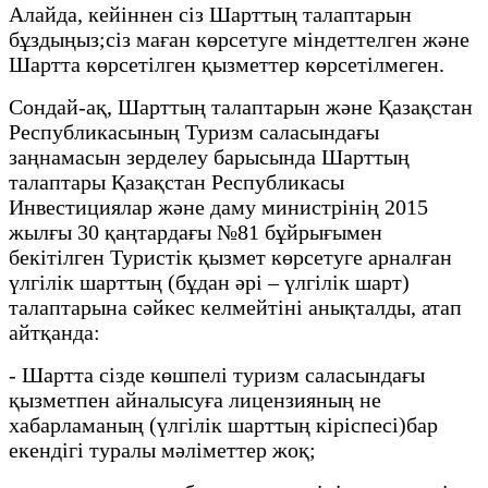
Алайда, кейіннен сіз Шарттың талаптарын
бұздыңыз;сіз маған көрсетуге міндеттелген және
Шартта көрсетілген қызметтер көрсетілмеген.
Сондай-ақ, Шарттың талаптарын және Қазақстан
Республикасының Туризм саласындағы
заңнамасын зерделеу барысында Шарттың
талаптары Қазақстан Республикасы
Инвестициялар және даму министрінің 2015
жылғы 30 қаңтардағы №81 бұйрығымен
бекітілген Туристік қызмет көрсетуге арналған
үлгілік шарттың (бұдан әрі – үлгілік шарт)
талаптарына сәйкес келмейтіні анықталды, атап
айтқанда:
- Шартта сізде көшпелі туризм саласындағы
қызметпен айналысуға лицензияның не
хабарламаның (үлгілік шарттың кіріспесі)бар
екендігі туралы мәліметтер жоқ;