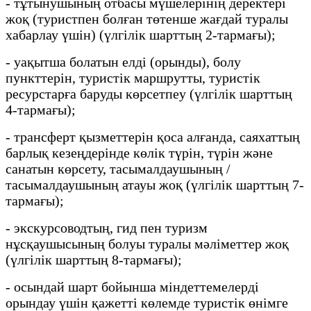
- тұтынушының отбасы мүшелерінің деректері
жоқ (туристпен болған төтенше жағдай туралы
хабарлау үшін) (үлгілік шарттың 2-тармағы);
- уақытша болатын елді (орынды), болу
пункттерін, туристік маршрутты, туристік
ресурстарға баруды көрсетпеу (үлгілік шарттың
4-тармағы);
- трансферт қызметтерін қоса алғанда, саяхаттың
барлық кезеңдерінде көлік түрін, түрін және
санатын көрсету, тасымалдаушының /
тасымалдаушының атауы жоқ (үлгілік шарттың 7-
тармағы);
- экскурсоводтың, гид пен туризм
нұсқаушысының болуы туралы мәліметтер жоқ
(үлгілік шарттың 8-тармағы);
- осындай шарт бойынша міндеттемелерді
орындау үшін қажетті көлемде туристік өнімге