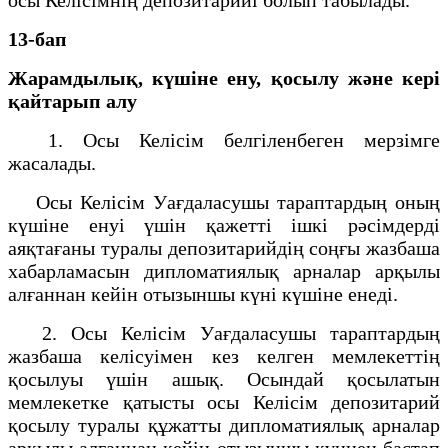
13-бап
Жарамдылық, күшіне ену, қосылу және кері
қайтарып алу
1. Осы Келісім белгіленбеген мерзімге
жасалады.
Осы Келісім Уағдаласушы тараптардың оның
күшіне енуі үшін қажетті ішкі рәсімдерді
аяқтағаны туралы депозитарийдің соңғы жазбаша
хабарламасын дипломатиялық арналар арқылы
алғаннан кейін отызыншы күні күшіне енеді.
2. Осы Келісім Уағдаласушы тараптардың
жазбаша келісуімен кез келген мемлекеттің
қосылуы үшін ашық. Осындай қосылатын
мемлекетке қатысты осы Келісім депозитарий
қосылу туралы құжатты дипломатиялық арналар
арқылы алғаннан кейін отызыншы күннен бастап