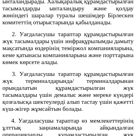
ынталандырады. Халықаралық құрамдастырылған
тасымалдарды ынталандыру және қолдау
жөніндегі шаралар туралы шешімдер Бірлескен
комитеттің отырыстарында қабылданады.
2. Уағдаласушы тараптар құрамдастырылған
жүк тасымалдары үшін инфрақұрылымды дамыту
мақсатында өздерінің теміржол компанияларына,
кеме қатынасы компанияларына және порттарына
көмек көрсете алады.
3. Уағдаласушы тараптар құрамдастырылған
жүк терминалдарында/ терминалдарынан
орындалатын құрамдастырылған жүк
тасымалдары үшін демалыс және мереке күндері
қозғалысқа шектеулерді алып тастау үшін қажетті
күш-жігер жұмсайтын болады.
4. Уағдаласушы тараптар өз мемлекеттерінің
ұлттық заңнамаларында айқындалған
операцияларды құрамдастырылған жүк