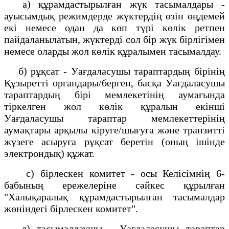
а) құрамдастырылған жүк тасымалдары -
ауысымдық режимдерде жүктердің өзін өңдемей
екі немесе одан да көп түрі көлік ретпен
пайдаланылатын, жүктерді сол бір жүк бірлігімен
немесе оларды жол көлік құралымен тасымалдау.
б) рұқсат - Уағдаласушы тараптардың бірінің
Құзыретті органдары/берген, басқа Уағдаласушы
тараптардың бірі мемлекетінің аумағында
тіркелген жол көлік құралын екінші
Уағдаласушы тараптар мемлекеттерінің
аумақтары арқылы кіруге/шығуға және транзитті
жүзеге асыруға рұқсат беретін (оның ішінде
электрондық) құжат.
с) бірлескен комитет - осы Келісімнің 6-
бабының ережелеріне сәйкес құрылған
"Халықаралық құрамдастырылған тасымалдар
жөніндегі бірлескен комитет".
д) тасымалдаушы - Уағдаласушы тараптар