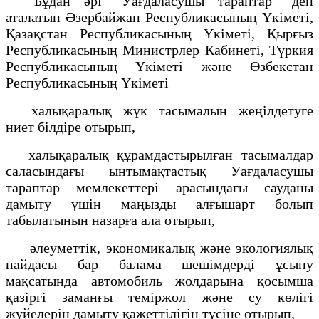
Бұдан әрі "Уағдаласушы тараптар" деп
аталатын Әзербайжан Республикасының Үкіметі,
Қазақстан Республикасының Үкіметі, Қырғыз
Республикасының Министрлер Кабинеті, Түркия
Республикасының Үкіметі және Өзбекстан
Республикасының Үкіметі
халықаралық жүк тасымалын жеңілдетуге
ниет білдіре отырып,
халықаралық құрамдастырылған тасымалдар
саласындағы ынтымақтастық Уағдаласушы
тараптар мемлекеттері арасындағы сауданы
дамыту үшін маңызды алғышарт болып
табылатынын назарға ала отырып,
әлеуметтік, экономикалық және экологиялық
пайдасы бар балама шешімдерді ұсыну
мақсатында автомобиль жолдарына қосымша
қазіргі заманғы теміржол және су көлігі
жүйелерін дамыту қажеттілігін түсіне отырып,