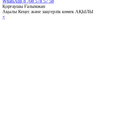
WhatsApp
8 708 578 57 58
Қорғаушы Ғалымжан
Ақылы Кеңес және заңгерлік көмек АҚЫЛЫ
×