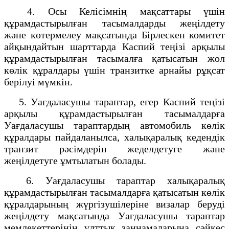
4. Осы Келісімнің мақсаттары үшін
құрамдастырылған тасымалдарды жеңілдету
және көтермелеу мақсатында Бірлескен комитет
айқындайтын шарттарда Каспий теңізі арқылы
құрамдастырылған тасымалға қатысатын жол
көлік құралдары үшін транзитке арнайы рұқсат
берілуі мүмкін.
5. Уағдаласушы тараптар, егер Каспий теңізі
арқылы құрамдастырылған тасымалдарға
Уағдаласушы тараптардың автомобиль көлік
құралдары пайдаланылса, халықаралық кедендік
транзит рәсімдерін жеделдетуге және
жеңілдетуге ұмтылатын болады.
6. Уағдаласушы тараптар халықаралық
құрамдастырылған тасымалдарға қатысатын көлік
құралдарының жүргізушілеріне визалар беруді
жеңілдету мақсатында Уағдаласушы тараптар
мемлекеттерінің ұлттық заңнамаларына сәйкес