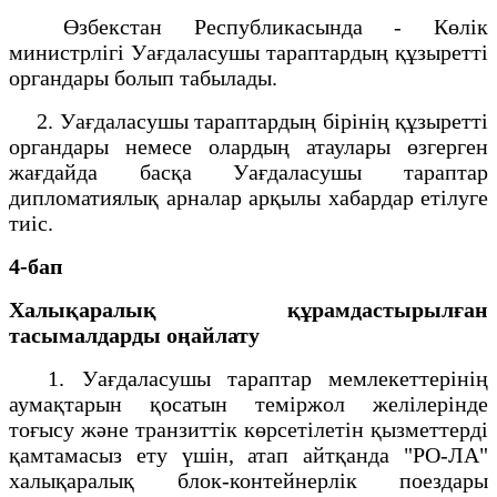
Өзбекстан Республикасында - Көлік
министрлігі Уағдаласушы тараптардың құзыретті
органдары болып табылады.
2. Уағдаласушы тараптардың бірінің құзыретті
органдары немесе олардың атаулары өзгерген
жағдайда басқа Уағдаласушы тараптар
дипломатиялық арналар арқылы хабардар етілуге
тиіс.
4-бап
Халықаралық құрамдастырылған
тасымалдарды оңайлату
1. Уағдаласушы тараптар мемлекеттерінің
аумақтарын қосатын теміржол желілерінде
тоғысу және транзиттік көрсетілетін қызметтерді
қамтамасыз ету үшін, атап айтқанда "РО-ЛА"
халықаралық блок-контейнерлік поездары