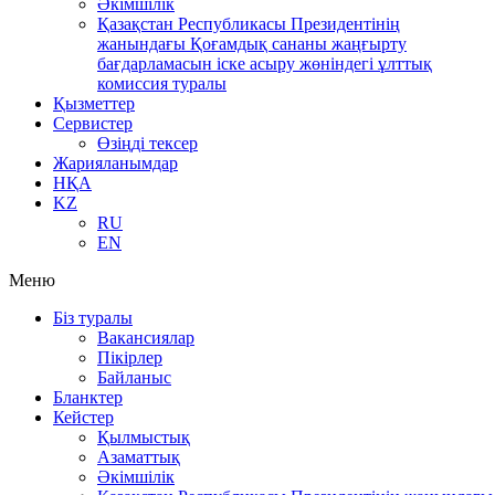
Әкімшілік
Қазақстан Республикасы Президентінің
жанындағы Қоғамдық сананы жаңғырту
бағдарламасын іске асыру жөніндегі ұлттық
комиссия туралы
Қызметтер
Сервистер
Өзіңді тексер
Жарияланымдар
НҚА
KZ
RU
EN
Меню
Біз туралы
Вакансиялар
Пікірлер
Байланыс
Бланктер
Кейстер
Қылмыстық
Азаматтық
Әкімшілік