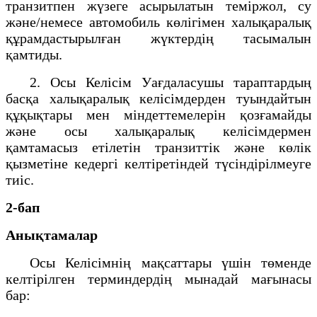
транзитпен жүзеге асырылатын теміржол, су
және/немесе автомобиль көлігімен халықаралық
құрамдастырылған жүктердің тасымалын
қамтиды.
2. Осы Келісім Уағдаласушы тараптардың
басқа халықаралық келісімдерден туындайтын
құқықтары мен міндеттемелерін қозғамайды
және осы халықаралық келісімдермен
қамтамасыз етілетін транзиттік және көлік
қызметіне кедергі келтіретіндей түсіндірілмеуге
тиіс.
2-бап
Анықтамалар
Осы Келісімнің мақсаттары үшін төменде
келтірілген терминдердің мынадай мағынасы
бар: