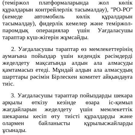
(теміржол платформаларында жол көлік
құралдарын контрейлерлік тасымалдау), "РО-РО"
(кемеде автомобиль көлік құралдарын
тасымалдау), фидерлік кемелер және теміржол-
паромдық операциялар үшін Уағдаласушы
тараптар күш-жігерін жұмсайды.
2. Уағдаласушы тараптар өз мемлекеттерінің
аумағына пойыздар үшін кедендік рәсімдерді
жеделдету мақсатында алдын ала алмасуды
қамтамасыз етеді. Мұндай алдын ала алмасудың
шарттары рәсімін Бірлескен комитет айқындауға
тиіс.
3. Уағдаласушы тараптар пойыздарды шекара
арқылы өткізу кезінде өзара іс-қимыл
жағдайларын жеделдету үшін мемлекеттік
шекараны кесіп өту тиісті құралдарды және
олармен байланысты құрылысжайларды
ұсынады.