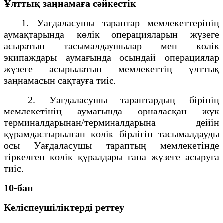
Ұлттық заңнамаға сәйкестік
1. Уағдаласушы тараптар мемлекеттерінің
аумақтарында көлік операцияларын жүзеге
асыратын тасымалдаушылар мен көлік
экипаждары аумағында осындай операциялар
жүзеге асырылатын мемлекеттің ұлттық
заңнамасын сақтауға тиіс.
2. Уағдаласушы тараптардың бірінің
мемлекетінің аумағында орналасқан жүк
терминалдарынан/терминалдарына дейін
құрамдастырылған көлік бірлігін тасымалдауды
осы Уағдаласушы тараптың мемлекетінде
тіркелген көлік құралдары ғана жүзеге асыруға
тиіс.
10-бап
Келіспеушіліктерді реттеу