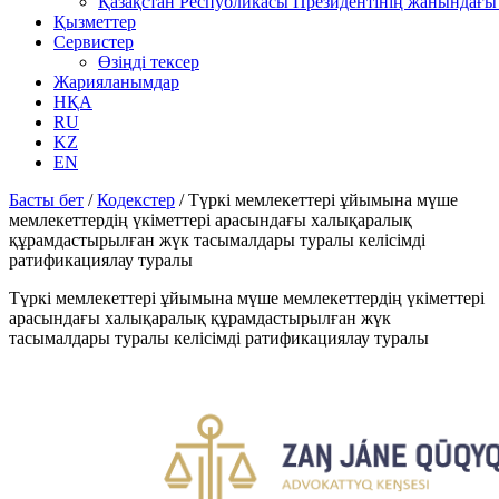
Қазақстан Республикасы Президентінің жанындағы 
Қызметтер
Сервистер
Өзіңді тексер
Жарияланымдар
НҚА
RU
KZ
EN
Басты бет
/
Кодекстер
/
Түркі мемлекеттері ұйымына мүше
мемлекеттердің үкіметтері арасындағы халықаралық
құрамдастырылған жүк тасымалдары туралы келісімді
ратификациялау туралы
Түркі мемлекеттері ұйымына мүше мемлекеттердің үкіметтері
арасындағы халықаралық құрамдастырылған жүк
тасымалдары туралы келісімді ратификациялау туралы