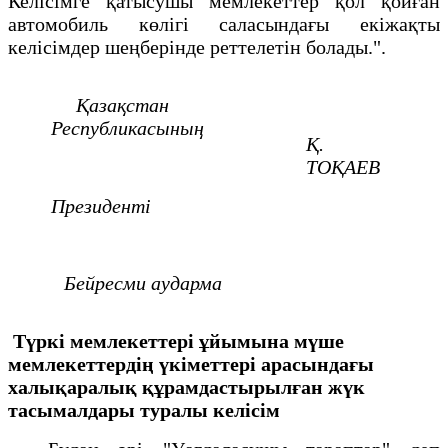
Келісімге қатысушы мемлекеттер қол қойған
автомобиль көлігі саласындағы екіжақты
келісімдер шеңберінде реттелетін болады.".
Қазақстан
Республикасының
Қ.
ТОҚАЕВ
Президенті
Бейресми аударма
Түркі мемлекеттері ұйымына мүше
мемлекеттердің үкіметтері арасындағы
халықаралық құрамдастырылған жүк
тасымалдары туралы келісім