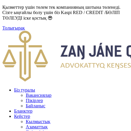
Қызметтер үшін төлем тек компанияның шотына төленеді.
Сізге ыңғайлы болу үшін біз Kaspi RED / CREDIT /БӨЛІП
ТӨЛЕУДІ іске қостық 😎
Толығырақ
Біз туралы
Вакансиялар
Пікірлер
Байланыс
Бланктер
Кейстер
Қылмыстық
Азаматтық