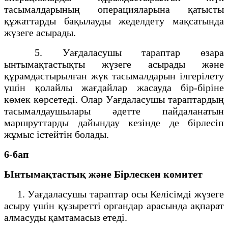
тасымалдарының операцияларына қатысты
құжаттарды бақылауды жеделдету мақсатында
жүзеге асырады.
5. Уағдаласушы тараптар өзара
ынтымақтастықты жүзеге асырады және
құрамдастырылған жүк тасымалдарын ілгерілету
үшін қолайлы жағдайлар жасауда бір-біріне
көмек көрсетеді. Олар Уағдаласушы тараптардың
тасымалдаушылары әдетте пайдаланатын
маршруттарды дайындау кезінде де бірлесіп
жұмыс істейтін болады.
6-бап
Ынтымақтастық және Бірлескен комитет
1. Уағдаласушы тараптар осы Келісімді жүзеге
асыру үшін құзыретті органдар арасында ақпарат
алмасуды қамтамасыз етеді.