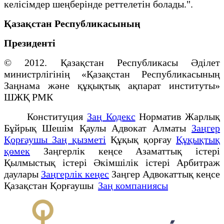
келісімдер шеңберінде реттелетін болады.".
Қазақстан Республикасының
Президенті
© 2012. Қазақстан Республикасы Әділет
министрлігінің «Қазақстан Республикасының
Заңнама және құқықтық ақпарат институты»
ШЖҚ РМК
Конституция
Заң Кодекс
Норматив Жарлық
Бұйрық Шешім Қаулы Адвокат Алматы
Заңгер
Қорғаушы Заң қызметі
Құқық қорғау
Құқықтық
қөмек
Заңгерлік кеңсе Азаматтық істері
Қылмыстық істері Әкімшілік істері Арбитраж
даулары
Заңгерлік кеңес
Заңгер Адвокаттық кеңсе
Қазақстан Қорғаушы
Заң компаниясы