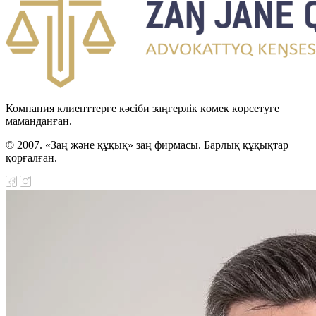
Компания клиенттерге кәсіби заңгерлік көмек көрсетуге
маманданған.
© 2007. «Заң және құқық» заң фирмасы. Барлық құқықтар
қорғалған.