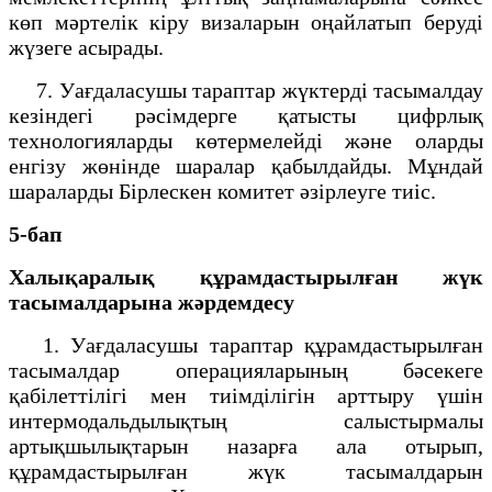
көп мәртелік кіру визаларын оңайлатып беруді
жүзеге асырады.
7. Уағдаласушы тараптар жүктерді тасымалдау
кезіндегі рәсімдерге қатысты цифрлық
технологияларды көтермелейді және оларды
енгізу жөнінде шаралар қабылдайды. Мұндай
шараларды Бірлескен комитет әзірлеуге тиіс.
5-бап
Халықаралық құрамдастырылған жүк
тасымалдарына жәрдемдесу
1. Уағдаласушы тараптар құрамдастырылған
тасымалдар операцияларының бәсекеге
қабілеттілігі мен тиімділігін арттыру үшін
интермодальдылықтың салыстырмалы
артықшылықтарын назарға ала отырып,
құрамдастырылған жүк тасымалдарын