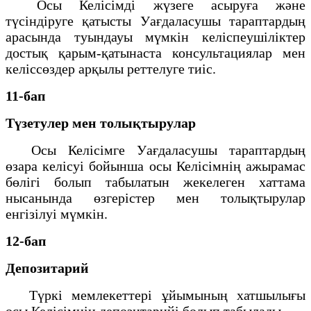
Осы Келісімді жүзеге асыруға және
түсіндіруге қатысты Уағдаласушы тараптардың
арасында туындауы мүмкін келіспеушіліктер
достық қарым-қатынаста консультациялар мен
келіссөздер арқылы реттелуге тиіс.
11-бап
Түзетулер мен толықтырулар
Осы Келісімге Уағдаласушы тараптардың
өзара келісуі бойынша осы Келісімнің ажырамас
бөлігі болып табылатын жекелеген хаттама
нысанында өзгерістер мен толықтырулар
енгізілуі мүмкін.
12-бап
Депозитарий
Түркі мемлекеттері ұйымының хатшылығы
осы Келісімнің депозитарийі болып табылады.