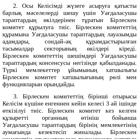
2. Осы Келісімді жүзеге асыруға қатысты
барлық мәселелерді шешу үшін Уағдаласушы
тараптардың өкілдерінен тұратын Бірлескен
комитет құрылуға тиіс. Бірлескен комитеттің
құрамына Уағдаласушы тараптардың лауазымды
адамдары, сондай-ақ құрамдастырылған
тасымалдар секторының өкілдері кіреді.
Бірлескен комитеттің шешімдері Уағдаласушы
тараптардың консенсусы негізінде қабылданады.
Түркі мемлекеттер ұйымының хатшылығы
Бірлескен комитет хатшылығының рөлі мен
функцияларын орындайды.
3. Бірлескен комитеттің бірінші отырысы
Келісім күшіне енгеннен кейін келесі 3 ай ішінде
өткізілуі тиіс. Бірлескен комитет кез келген
құзыретті органның өтініш бойынша
Уағдаласушы тараптардың бірінің мемлекетінің
аумағында кезектесіп жиналады. Бірлескен
комитеттің отырыстарында талқылануға жататын