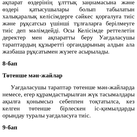
ақпарат өздерінің ұлттық заңнамасына және
өздері қатысушылары болып табылатын
халықаралық келісімдерге сәйкес қорғалуға тиіс
және рұқсатсыз үшінші тұлғаларға берілмеуге
тиіс деп мәлімдейді. Осы Келісімде реттелетін
деректер мен ақпаратты беру Уағдаласушы
тараптардың құзыретті органдарының алдын ала
жазбаша рұқсатымен жүзеге асырылады.
8-бап
Төтенше мән-жайлар
Уағдаласушы тараптар төтенше мән-жайларда
немесе, егер құрамдастырылған жүк тасымалдары
ақылға қонымсыз себеппен тоқтатылса, кез
келген төтенше бірлескен іс-қимылдарды
орындау туралы уағдаласуға тиіс.
9-бап