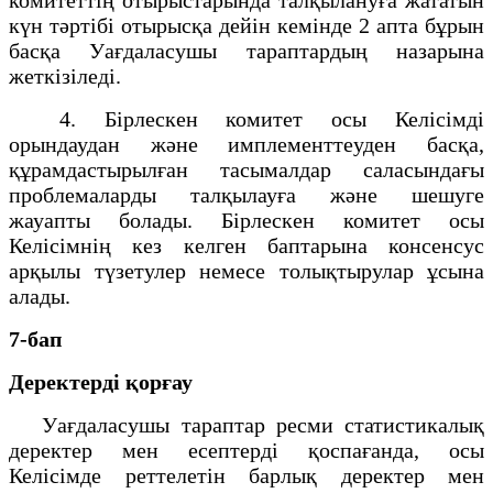
күн тәртібі отырысқа дейін кемінде 2 апта бұрын
басқа Уағдаласушы тараптардың назарына
жеткізіледі.
4. Бірлескен комитет осы Келісімді
орындаудан және имплементтеуден басқа,
құрамдастырылған тасымалдар саласындағы
проблемаларды талқылауға және шешуге
жауапты болады. Бірлескен комитет осы
Келісімнің кез келген баптарына консенсус
арқылы түзетулер немесе толықтырулар ұсына
алады.
7-бап
Деректерді қорғау
Уағдаласушы тараптар ресми статистикалық
деректер мен есептерді қоспағанда, осы
Келісімде реттелетін барлық деректер мен