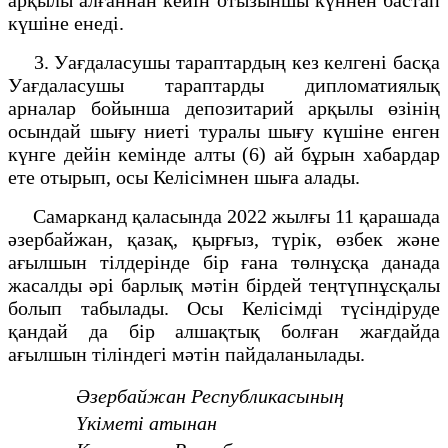
күшіне енеді.
3. Уағдаласушы тараптардың кез келгені басқа
Уағдаласушы тараптарды дипломатиялық
арналар бойынша депозитарий арқылы өзінің
осындай шығу ниеті туралы шығу күшіне енген
күнге дейін кемінде алты (6) ай бұрын хабардар
ете отырып, осы Келісімнен шыға алады.
Самарканд қаласында 2022 жылғы 11 қарашада
әзербайжан, қазақ, қырғыз, түрік, өзбек және
ағылшын тілдерінде бір ғана төлнұсқа данада
жасалды әрі барлық мәтін бірдей теңтүпнұсқалы
болып табылады. Осы Келісімді түсіндіруде
қандай да бір алшақтық болған жағдайда
ағылшын тіліндегі мәтін пайдаланылады.
Әзербайжан Республикасының
Үкіметі атынан