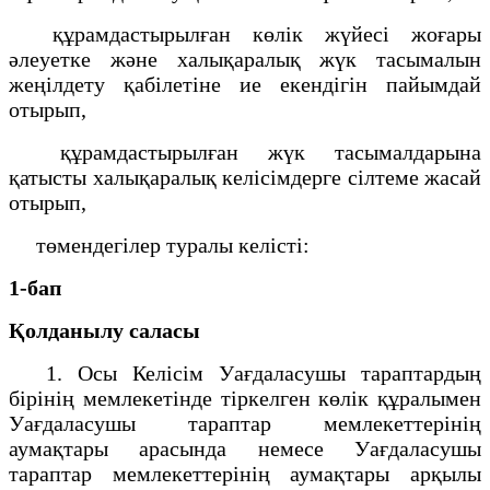
құрамдастырылған көлік жүйесі жоғары
әлеуетке және халықаралық жүк тасымалын
жеңілдету қабілетіне ие екендігін пайымдай
отырып,
құрамдастырылған жүк тасымалдарына
қатысты халықаралық келісімдерге сілтеме жасай
отырып,
төмендегілер туралы келісті:
1-бап
Қолданылу саласы
1. Осы Келісім Уағдаласушы тараптардың
бірінің мемлекетінде тіркелген көлік құралымен
Уағдаласушы тараптар мемлекеттерінің
аумақтары арасында немесе Уағдаласушы
тараптар мемлекеттерінің аумақтары арқылы