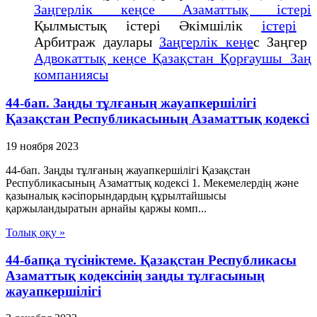
Заңгерлік кеңсе Азаматтық істері
Қылмыстық істері Әкімшілік
істері
Арбитраж даулары
Заңгерлік кеңе
с Заңгер
Адвокаттық кеңсе Қазақстан Қорғаушы Заң
компаниясы
44-бап. Заңды тұлғаның жауапкершiлiгi
Қазақстан Республикасының Азаматтық кодексi
19 ноября 2023
44-бап. Заңды тұлғаның жауапкершiлiгi Қазақстан
Республикасының Азаматтық кодексi 1. Мекемелердің және
қазыналық кәсiпорындардың құрылтайшысы
қаржыландыратын арнайы қаржы комп...
Толық оқу »
44-бапқа түсініктеме. Қазақстан Республикасы
Азаматтық кодексінің заңды тұлғасының
жауапкершілігі