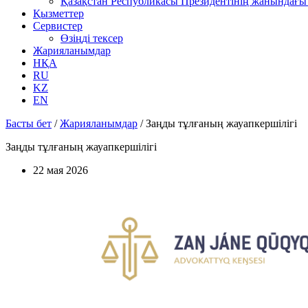
Қазақстан Республикасы Президентінің жанындағы 
Қызметтер
Сервистер
Өзіңді тексер
Жарияланымдар
НҚА
RU
KZ
EN
Басты бет
/
Жарияланымдар
/
Заңды тұлғаның жауапкершілігі
Заңды тұлғаның жауапкершілігі
22 мая 2026