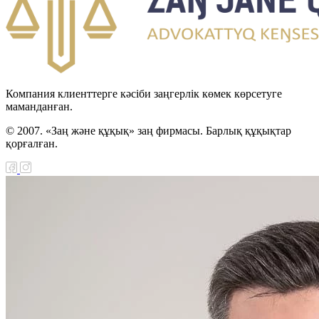
Компания клиенттерге кәсіби заңгерлік көмек көрсетуге
маманданған.
© 2007. «Заң және құқық» заң фирмасы. Барлық құқықтар
қорғалған.