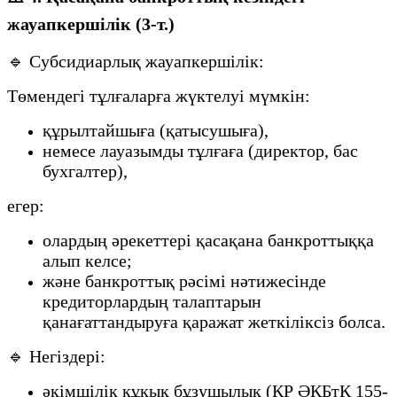
жауапкершілік (3-т.)
🔹 Субсидиарлық жауапкершілік:
Төмендегі тұлғаларға жүктелуі мүмкін:
құрылтайшыға (қатысушыға),
немесе лауазымды тұлғаға (директор, бас
бухгалтер),
егер:
олардың әрекеттері қасақана банкроттыққа
алып келсе;
және банкроттық рәсімі нәтижесінде
кредиторлардың талаптарын
қанағаттандыруға қаражат жеткіліксіз болса.
🔹 Негіздері:
әкімшілік құқық бұзушылық (ҚР ӘҚБтК 155-