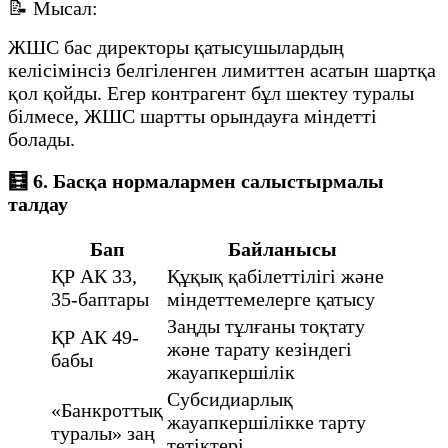
📝 Мысал:
ЖШС бас директоры қатысушылардың
келісімінсіз белгіленген лимиттен асатын шартқа
қол қойды. Егер контрагент бұл шектеу туралы
білмесе, ЖШС шартты орындауға міндетті
болады.
🧮 6. Басқа нормалармен салыстырмалы
талдау
Бап
Байланысы
ҚР АК 33,
Құқық қабілеттілігі және
35-баптары
міндеттемелерге қатысу
Заңды тұлғаны тоқтату
ҚР АК 49-
және тарату кезіндегі
бабы
жауапкершілік
Субсидиарлық
«Банкроттық
жауапкершілікке тарту
туралы» заң
тетіктері