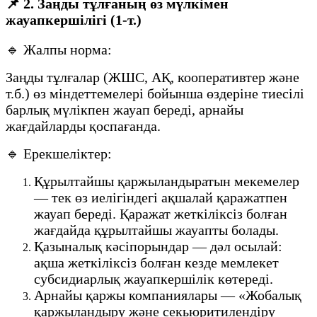
📌 2. Заңды тұлғаның өз мүлкімен
жауапкершілігі (1-т.)
🔹 Жалпы норма:
Заңды тұлғалар (ЖШС, АҚ, кооперативтер және
т.б.) өз міндеттемелері бойынша өздеріне тиесілі
барлық мүлікпен жауап береді, арнайы
жағдайларды қоспағанда.
🔹 Ерекшеліктер:
Құрылтайшы қаржыландыратын мекемелер
— тек өз иелігіндегі ақшалай қаражатпен
жауап береді. Қаражат жеткіліксіз болған
жағдайда құрылтайшы жауапты болады.
Қазыналық кәсіпорындар — дәл осылай:
ақша жеткіліксіз болған кезде мемлекет
субсидиарлық жауапкершілік көтереді.
Арнайы қаржы компаниялары — «Жобалық
қаржыландыру және секьюритилендіру