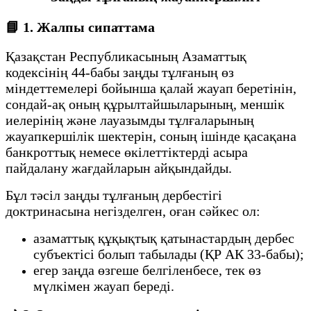
📘 1. Жалпы сипаттама
Қазақстан Республикасының Азаматтық
кодексінің 44-бабы заңды тұлғаның өз
міндеттемелері бойынша қалай жауап беретінін,
сондай-ақ оның құрылтайшыларының, меншік
иелерінің және лауазымды тұлғаларының
жауапкершілік шектерін, соның ішінде қасақана
банкроттық немесе өкілеттіктерді асыра
пайдалану жағдайларын айқындайды.
Бұл тәсіл заңды тұлғаның дербестігі
доктринасына негізделген, оған сәйкес ол:
азаматтық құқықтық қатынастардың дербес
субъектісі болып табылады (ҚР АК 33-бабы);
егер заңда өзгеше белгіленбесе, тек өз
мүлкімен жауап береді.