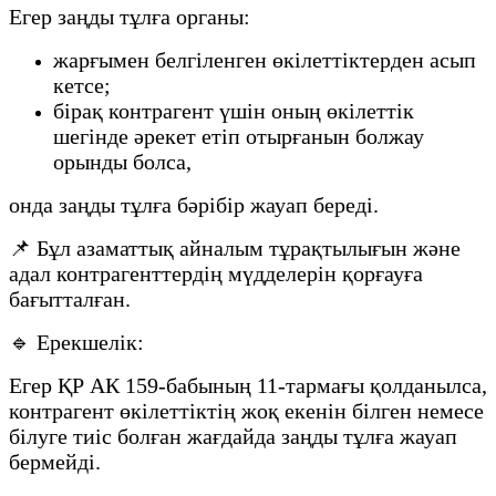
Егер заңды тұлға органы:
жарғымен белгіленген өкілеттіктерден асып
кетсе;
бірақ контрагент үшін оның өкілеттік
шегінде әрекет етіп отырғанын болжау
орынды болса,
онда заңды тұлға бәрібір жауап береді.
📌 Бұл азаматтық айналым тұрақтылығын және
адал контрагенттердің мүдделерін қорғауға
бағытталған.
🔹 Ерекшелік:
Егер ҚР АК 159-бабының 11-тармағы қолданылса,
контрагент өкілеттіктің жоқ екенін білген немесе
білуге тиіс болған жағдайда заңды тұлға жауап
бермейді.