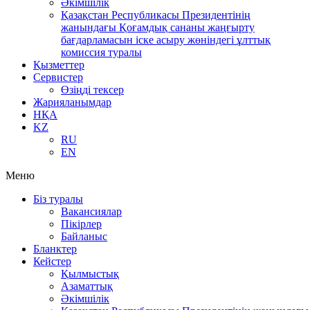
Әкімшілік
Қазақстан Республикасы Президентінің
жанындағы Қоғамдық сананы жаңғырту
бағдарламасын іске асыру жөніндегі ұлттық
комиссия туралы
Қызметтер
Сервистер
Өзіңді тексер
Жарияланымдар
НҚА
KZ
RU
EN
Меню
Біз туралы
Вакансиялар
Пікірлер
Байланыс
Бланктер
Кейстер
Қылмыстық
Азаматтық
Әкімшілік