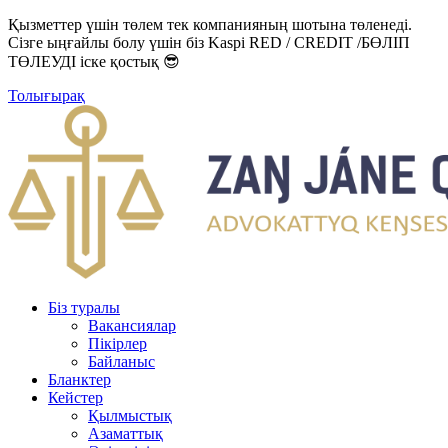
Қызметтер үшін төлем тек компанияның шотына төленеді.
Сізге ыңғайлы болу үшін біз Kaspi RED / CREDIT /БӨЛІП
ТӨЛЕУДІ іске қостық 😎
Толығырақ
Біз туралы
Вакансиялар
Пікірлер
Байланыс
Бланктер
Кейстер
Қылмыстық
Азаматтық