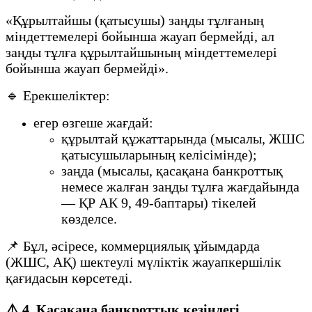
«Құрылтайшы (қатысушы) заңды тұлғаның
міндеттемелері бойынша жауап бермейді, ал
заңды тұлға құрылтайшының міндеттемелері
бойынша жауап бермейді».
🔹 Ерекшеліктер:
егер өзгеше жағдай:
құрылтай құжаттарында (мысалы, ЖШС
қатысушыларының келісімінде);
заңда (мысалы, қасақана банкроттық
немесе жалған заңды тұлға жағдайында
— ҚР АК 9, 49-баптары) тікелей
көзделсе.
📌 Бұл, әсіресе, коммерциялық ұйымдарда
(ЖШС, АҚ) шектеулі мүліктік жауапкершілік
қағидасын көрсетеді.
⚠️ 4. Қасақана банкроттық кезіндегі