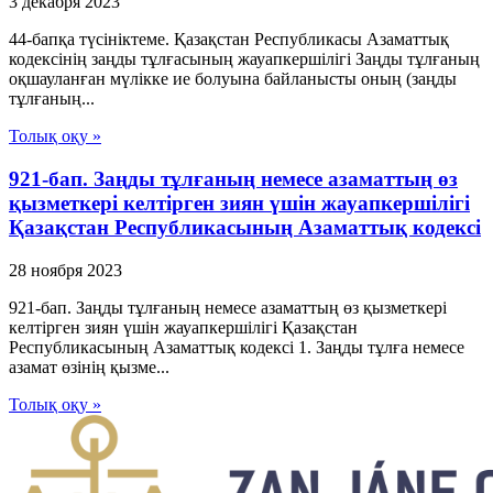
3 декабря 2023
44-бапқа түсініктеме. Қазақстан Республикасы Азаматтық
кодексінің заңды тұлғасының жауапкершілігі Заңды тұлғаның
оқшауланған мүлікке ие болуына байланысты оның (заңды
тұлғаның...
Толық оқу »
921-бап. Заңды тұлғаның немесе азаматтың өз
қызметкерi келтiрген зиян үшiн жауапкершiлiгi
Қазақстан Республикасының Азаматтық кодексi
28 ноября 2023
921-бап. Заңды тұлғаның немесе азаматтың өз қызметкерi
келтiрген зиян үшiн жауапкершiлiгi Қазақстан
Республикасының Азаматтық кодексi 1. Заңды тұлға немесе
азамат өзiнiң қызме...
Толық оқу »