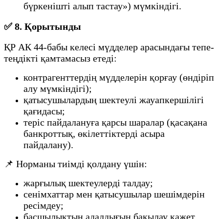
бүркенішті алып тастау») мүмкіндігі.
✅ 8. Қорытынды
ҚР АК 44-бабы келесі мүдделер арасындағы тепе-
теңдікті қамтамасыз етеді:
контрагенттердің мүдделерін қорғау (өндіріп
алу мүмкіндігі);
қатысушылардың шектеулі жауапкершілігі
қағидасы;
теріс пайдалануға қарсы шаралар (қасақана
банкроттық, өкілеттіктерді асыра
пайдалану).
📌 Норманы тиімді қолдану үшін:
жарғылық шектеулерді талдау;
сенімхаттар мен қатысушылар шешімдерін
ресімдеу;
басшылықтың адалдығын бақылау қажет.