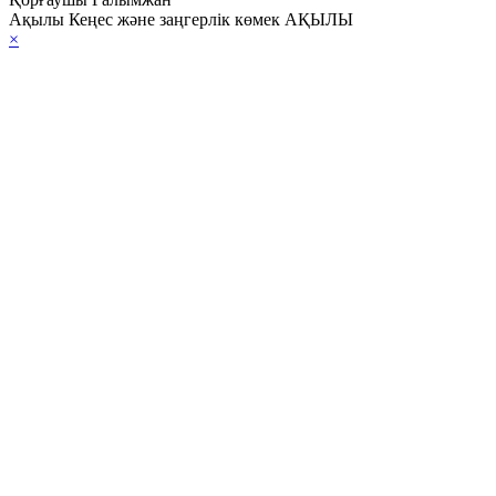
Ақылы Кеңес және заңгерлік көмек АҚЫЛЫ
×