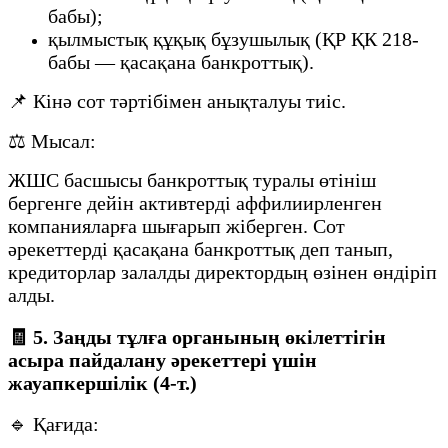
бабы);
қылмыстық құқық бұзушылық (ҚР ҚК 218-
бабы — қасақана банкроттық).
📌 Кінә сот тәртібімен анықталуы тиіс.
⚖️ Мысал:
ЖШС басшысы банкроттық туралы өтініш
бергенге дейін активтерді аффилиирленген
компанияларға шығарып жіберген. Сот
әрекеттерді қасақана банкроттық деп танып,
кредиторлар залалды директордың өзінен өндіріп
алды.
🧾 5. Заңды тұлға органының өкілеттігін
асыра пайдалану әрекеттері үшін
жауапкершілік (4-т.)
🔹 Қағида: