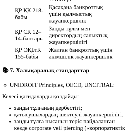
Қасақана банкроттық
ҚР ҚК 218-
үшін қылмыстық
бабы
жауапкершілік
Заңды тұлға мен
ҚР СК 12–
директордың салықтық
14-баптары
жауапкершілігі
ҚР ӘҚБтК
Жалған банкроттық үшін
155-бабы
әкімшілік жауапкершілік
📚 7. Халықаралық стандарттар
🔹 UNIDROIT Principles, OECD, UNCITRAL:
Келесі қағидаларды қолдайды:
заңды тұлғаның дербестігі;
қатысушылардың шектеулі жауапкершілігі;
заңды тұлға нысанын теріс пайдаланған
кезде corporate veil piercing («корпоративтік