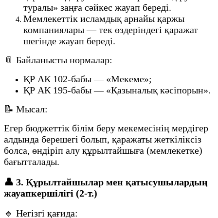
туралы» заңға сәйкес жауап береді.
Мемлекеттік исламдық арнайы қаржы
компаниялары — тек өздеріндегі қаражат
шегінде жауап береді.
📎 Байланысты нормалар:
ҚР АК 102-бабы — «Мекеме»;
ҚР АК 195-бабы — «Қазыналық кәсіпорын».
📝 Мысал:
Егер бюджеттік білім беру мекемесінің мердігер
алдында берешегі болып, қаражаты жеткіліксіз
болса, өндіріп алу құрылтайшыға (мемлекетке)
бағытталады.
👤 3. Құрылтайшылар мен қатысушылардың
жауапкершілігі (2-т.)
🔹 Негізгі қағида: