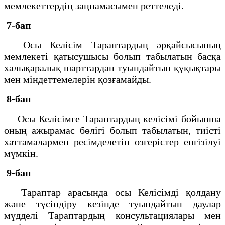
мемлекеттердің заңнамасымен реттеледі.
7-бап
Осы Келісім Тараптардың әрқайсысының
мемлекеті қатысушысы болып табылатын басқа
халықаралық шарттардан туындайтын құқықтары
мен міндеттемелерін қозғамайды.
8-бап
Осы Келісімге Тараптардың келісімі бойынша
оның ажырамас бөлігі болып табылатын, тиісті
хаттамалармен ресімделетін өзгерістер енгізілуі
мүмкін.
9-бап
Тараптар арасында осы Келісімді қолдану
және түсіндіру кезінде туындайтын даулар
мүдделі Тараптардың консультациялары мен