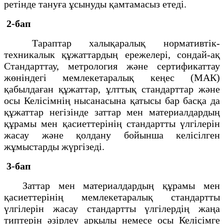
ретінде тануға ұсынуды қамтамасыз етеді.
2-бап
Тараптар халықаралық нормативтік-
техникалык құжаттардың ережелері, сондай-ақ
Стандарттау, метрология және сертификаттау
жөніндегі мемлекетаралық кеңес (МАК)
қабылдаған құжаттар, ұлттық стандарттар және
осы Келісімнің нысанасына қатысы бар басқа да
құжаттар негізінде заттар мен материалдардың
құрамы мен қасиеттерінің стандартты үлгілерін
жасау және қолдану бойынша келісілген
жұмыстарды жүргізеді.
3-бап
Заттар мен материалдардың құрамы мен
қасиеттерінің мемлекетаралық стандартты
үлгілерін жасау стандартты үлгілердің жаңа
типтерін әзірлеу арқылы немесе осы Келісімге