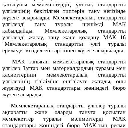
қатысушы мемлекеттердің ұлттық стандартты
үлгілерінің бекітілген типтерін тану негізінде
жүзеге асырылады. Мемлекетаралық стандартты
үлгілерді тану туралы шешімді МАК
қабылдайды. Мемлекетаралық стандартты
үлгілерді жасау, тану және қолдану МАК 16
"Мемлекетаралық стандартты үлгі туралы
ережеде" көзделген тәртіппен жүзеге асырылады.
МАК таныған мемлекетаралық стандартты
үлгілер Заттар мен материалдардың құрамы мен
қасиеттерінің мемлекетаралық стандартты
үлгілерінің тізіліміне енгізілуге жатады, оны
жүргізуді МАК стандарттары жөніндегі бюро
жүзеге асырады.
Мемлекетарапық стандартты үлгілер туралы
ақпаратты және оларды тануға қосылған
мемлекеттер туралы мәліметтерді МАК
стандарттары жөніндегі бюро МАК-тың ресми