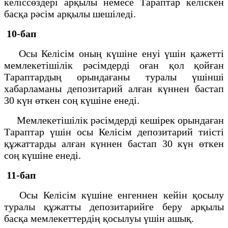
келіссөздері арқылы немесе Тараптар келіскен
басқа рәсім арқылы шешіледі.
10-бап
Осы Келісім оның күшіне енуі үшін қажетті
мемлекетішілік рәсімдерді оған қол қойған
Тараптардың орындағаны туралы үшінші
хабарламаны депозитарий алған күннен бастап
30 күн өткен соң күшіне енеді.
Мемлекетішілік рәсімдерді кешірек орындаған
Тараптар үшін осы Келісім депозитарий тиісті
құжаттарды алған күннен бастап 30 күн өткен
соң күшіне енеді.
11-бап
Осы Келісім күшіне енгеннен кейін қосылу
туралы құжатты депозитарийге беру арқылы
басқа мемлекеттердің қосылуы үшін ашық.