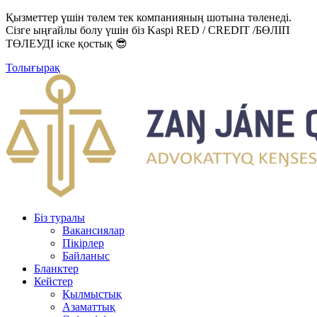
Қызметтер үшін төлем тек компанияның шотына төленеді.
Сізге ыңғайлы болу үшін біз Kaspi RED / CREDIT /БӨЛІП
ТӨЛЕУДІ іске қостық 😎
Толығырақ
Біз туралы
Вакансиялар
Пікірлер
Байланыс
Бланктер
Кейстер
Қылмыстық
Азаматтық