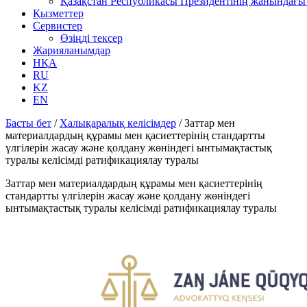
Қазақстан Республикасы Президентінің жанындағы 
Қызметтер
Сервистер
Өзіңді тексер
Жарияланымдар
НҚА
RU
KZ
EN
Басты бет
/
Халықаралық келісімдер
/
Заттар мен
материалдардың құрамы мен қасиеттерінің стандартты
үлгілерін жасау және қолдану жөніндегі ынтымақтастық
туралы келісімді ратификациялау туралы
Заттар мен материалдардың құрамы мен қасиеттерінің
стандартты үлгілерін жасау және қолдану жөніндегі
ынтымақтастық туралы келісімді ратификациялау туралы