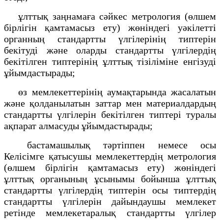
ұлттық заңнамаға сәйкес метрология (өлшем
бірлігін қамтамасыз ету) жөніндегі уәкілетті
органның стандартты үлгілерінің типтерін
бекітуді және оларды стандартты үлгілердің
бекітілген типтерінің ұлттық тізіліміне енгізуді
ұйымдастырады;
өз мемлекеттерінің аумақтарында жасалатын
және қолданылатын заттар мен материалдардың
стандартты үлгілерін бекітілген типтері туралы
ақпарат алмасуды ұйымдастырады;
бастамашылық тәртіппен немесе осы
Келісімге қатысушы мемлекеттердің метрология
(өлшем бірлігін қамтамасыз ету) жөніндегі
ұлттық органының ұсынымы бойынша ұлттық
стандартты үлгілердің типтерін осы типтердің
стандартты үлгілерін дайындаушы мемлекет
ретінде мемлекетаралық стандартты үлгілер