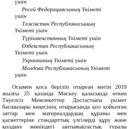
үшін
Ресей Федерациясының Үкіметі
үшін
Тәжікстан Республикасының
Үкіметі үшін
Түрікменстанның Үкіметі үшін
Өзбекстан Республикасының
Үкіметі үшін
Украинаның Үкіметі үшін
Молдова Республикасының Үкіметі
үшін
Осымен қоса беріліп отырған мәтін 2019
жылғы 25 қазанда Мәскеу қаласында өткен
Тәуелсіз Мемлекеттер Достастығы үкімет
басшылары кеңесінің отырысында қол қойылған
заттар мен материалдардың құрамы мен
қасиеттеріне стандарттық үлгілерді құру және
қолдану жөніндегі ынтымақтастық туралы