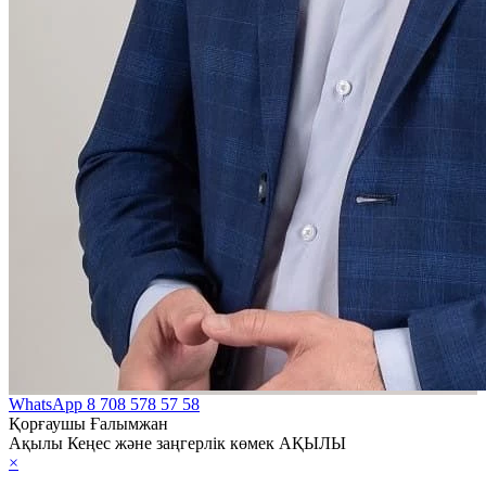
WhatsApp
8 708 578 57 58
Қорғаушы Ғалымжан
Ақылы Кеңес және заңгерлік көмек АҚЫЛЫ
×