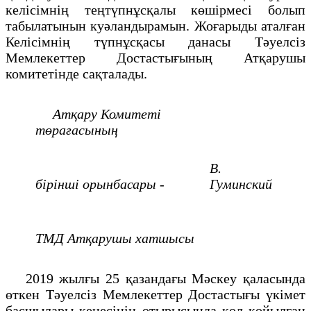
келісімнің теңтүпнұсқалы көшірмесі болып
табылатынын куәландырамын. Жоғарыды аталған
Келісімнің түпнұсқасы данасы Тәуелсіз
Мемлекеттер Достастығының Атқарушы
комитетінде сақталады.
Атқару Комитеті
төрағасының
В.
бірінші орынбасары -
Гуминский
ТМД Атқарушы хатшысы
2019 жылғы 25 қазандағы Мәскеу қаласында
өткен Тәуелсіз Мемлекеттер Достастығы үкімет
басшылары кеңесінің отырысында қол қойылған