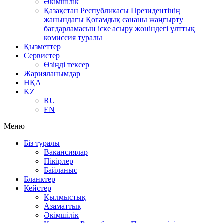
Әкімшілік
Қазақстан Республикасы Президентінің
жанындағы Қоғамдық сананы жаңғырту
бағдарламасын іске асыру жөніндегі ұлттық
комиссия туралы
Қызметтер
Сервистер
Өзіңді тексер
Жарияланымдар
НҚА
KZ
RU
EN
Меню
Біз туралы
Вакансиялар
Пікірлер
Байланыс
Бланктер
Кейстер
Қылмыстық
Азаматтық
Әкімшілік