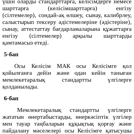
үшін оларды стандарттарға, келісімдерге немесе
шарттарға (келісімшарттарға) енгізу
(сілтемелер), сондай-ақ өлшеу, сынау, калибрлеу,
салыстырып тексеру әдістемелеріне (әдістеріне),
сынау, аттестаттау бағдарламаларына құжаттарға
енгізу (сілтемелер) арқылы шарттарды
қамтамасыз етеді.
5-бап
Осы Келісім МАК осы Келісімге қол
қойылғанға дейін және одан кейін таныған
мемлекетаралық стандартты үлгілерге
қолданылады.
6-бап
Мемлекетаралық стандартты үлгілерге
жататын өнертабыстарды, өнеркәсіптік үлгілер
мен тауар таңбаларын құқықтық қорғау және
пайдалану мәселелері осы Келісімге қатысушы