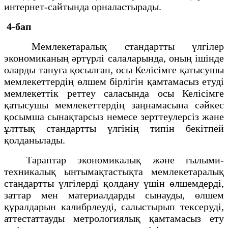
интернет-сайтында орналастырады.
4-бап
Мемлекетаралық стандартты үлгілер
экономиканың әртүрлі салаларында, оның ішінде
оларды тануға қосылған, осы Келісімге қатысушы
мемлекеттердің өлшем бірлігін қамтамасыз етуді
мемлекеттік реттеу саласында осы Келісімге
қатысушы мемлекеттердің заңнамасына сәйкес
қосымша сынақтарсыз немесе зерттеулерсіз және
ұлттық стандартты үлгінің типін бекітпей
қолданылады.
Тараптар экономикалық және ғылыми-
техникалық ынтымақтастықта мемлекетаралық
стандартты үлгілерді қолдану үшін өлшемдерді,
заттар мен материалдарды сынауды, өлшем
құралдарын калибрлеуді, салыстырып тексеруді,
аттестаттауды метрологиялық қамтамасыз ету