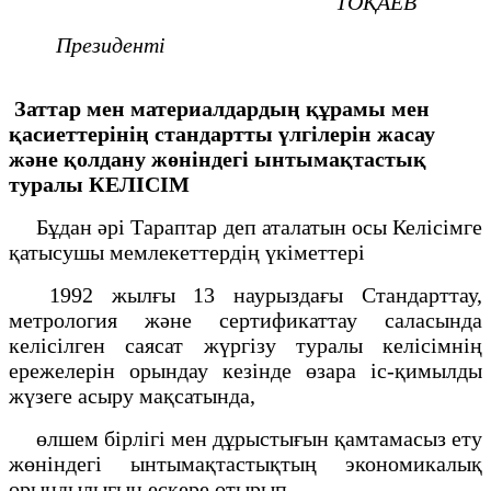
ТОҚАЕВ
Президенті
Заттар мен материалдардың құрамы мен
қасиеттерінің стандартты үлгілерін жасау
және қолдану жөніндегі ынтымақтастық
туралы КЕЛІСІМ
Бұдан әрі Тараптар деп аталатын осы Келісімге
қатысушы мемлекеттердің үкіметтері
1992 жылғы 13 наурыздағы Стандарттау,
метрология және сертификаттау саласында
келісілген саясат жүргізу туралы келісімнің
ережелерін орындау кезінде өзара іс-қимылды
жүзеге асыру мақсатында,
өлшем бірлігі мен дұрыстығын қамтамасыз ету
жөніндегі ынтымақтастықтың экономикалық
орындылығын ескере отырып,