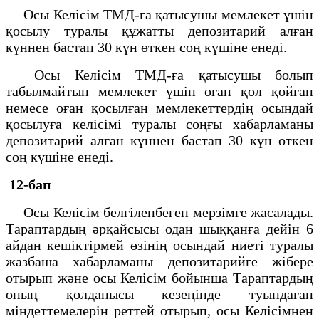
Осы Келісім ТМД-ға қатысушы мемлекет үшін
қосылу туралы құжатты депозитарий алған
күннен бастап 30 күн өткен соң күшіне енеді.
Осы Келісім ТМД-ға қатысушы болып
табылмайтын мемлекет үшін оған қол қойған
немесе оған қосылған мемлекеттердің осындай
қосылуға келісімі туралы соңғы хабарламаны
депозитарий алған күннен бастап 30 күн өткен
соң күшіне енеді.
12-бап
Осы Келісім белгіленбеген мерзімге жасалады.
Тараптардың әрқайсысы одан шыққанға дейін 6
айдан кешіктірмей өзінің осындай ниеті туралы
жазбаша хабарламаны депозитарийге жібере
отырып және осы Келісім бойынша Тараптардың
оның қолданысы кезеңінде туындаған
міндеттемелерін реттей отырып, осы Келісімнен