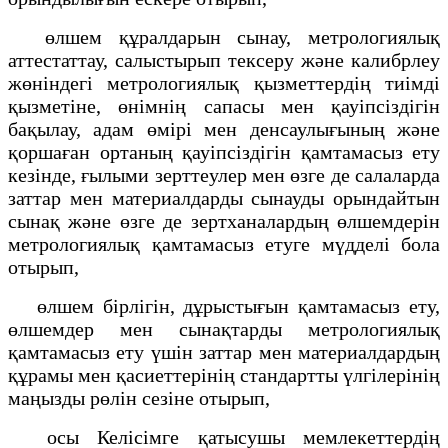
өлшем құралдарын сынау, метрологиялық
аттестаттау, салыстырып тексеру және калибрлеу
жөніндегі метрологиялық қызметтердің тиімді
қызметіне, өнімнің сапасы мен қауіпсіздігін
бақылау, адам өмірі мен денсаулығының және
қоршаған ортаның қауіпсіздігін қамтамасыз ету
кезінде, ғылыми зерттеулер мен өзге де салаларда
заттар мен материалдарды сынауды орындайтын
сынақ және өзге де зертханалардың өлшемдерін
метрологиялық қамтамасыз етуге мүдделі бола
отырып,
өлшем бірлігін, дұрыстығын қамтамасыз ету,
өлшемдер мен сынақтарды метрологиялық
қамтамасыз ету үшін заттар мен материалдардың
құрамы мен қасиеттерінің стандартты үлгілерінің
маңызды рөлін сезіне отырып,
осы Келісімге қатысушы мемлекеттердің