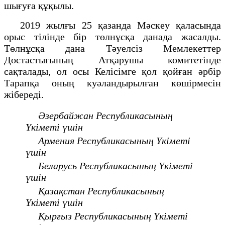
шығуға құқылы.
2019 жылғы 25 қазанда Мәскеу қаласында
орыс тілінде бір төлнұсқа данада жасалды.
Төлнұсқа дана Тәуелсіз Мемлекеттер
Достастығының Атқарушы комитетінде
сақталады, ол осы Келісімге қол қойған әрбір
Тарапқа оның куәландырылған көшірмесін
жібереді.
Әзербайжан Республикасының
Үкіметі үшін
Армения Республикасының Үкіметі
үшін
Беларусь Республикасының Үкіметі
үшін
Қазақстан Республикасының
Үкіметі үшін
Қырғыз Республикасының Үкіметі