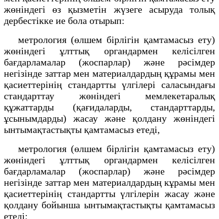
жөніндегі өз қызметін жүзеге асыруда толық
дербестікке ие бола отырып:
метрология (өлшем бірлігін қамтамасыз ету)
жөніндегі ұлттық органдармен келісілген
бағдарламалар (жоспарлар) және рәсімдер
негізінде заттар мен материалдардың құрамы мен
қасиеттерінің стандартты үлгілері саласындағы
стандарттау жөніндегі мемлекетаралық
құжаттарды (қағидаларды, стандарттарды,
ұсынымдарды) жасау және қолдану жөніндегі
ынтымақтастықты қамтамасыз етеді,
метрология (өлшем бірлігін қамтамасыз ету)
жөніндегі ұлттық органдармен келісілген
бағдарламалар (жоспарлар) және рәсімдер
негізінде заттар мен материалдардың кұрамы мен
қасиеттерінің стандартты үлгілерін жасау және
қолдану бойынша ынтымақтастықты қамтамасыз
етеді;