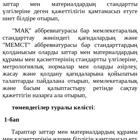
заттар мен материалдардың стандартты
үлгілеріне деген қажеттілігін қамтамасыз етуге
ниет білдіре отырып,
"МАҚ" аббревиатурасы бар мемлекетаралық
стандарттау жөніндегі қағидалардың және
"МЕМСТ" аббревиатурасы бар стандарттардың
қолданысын оларды заттар мен материалдардың
құрамы мен қасиеттерінің стандартты үлгілеріне,
метрологиялық нормалар мен оларды әзірлеу,
жасау және қолдану қағидаларына қойылатын
талаптарды пайдалана отырып, мемлекетаралық
және басым қалыптастыру ретінде сақтау
қажеттігін назарға ала отырып,
төмендегілер туралы келісті
:
1-бап
Тараптар заттар мен материалдардың құрамы
мен қасиеттерінің өлшем бірлігін қамтамасыз ету