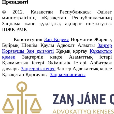
Президенті
© 2012. Қазақстан Республикасы Әділет
министрлігінің «Қазақстан Республикасының
Заңнама және құқықтық ақпарат институты»
ШЖҚ РМК
Конституция
Заң Кодекс
Норматив Жарлық
Бұйрық Шешім Қаулы Адвокат Алматы
Заңгер
Қорғаушы Заң қызметі
Құқық қорғау
Құқықтық
қөмек
Заңгерлік кеңсе Азаматтық істері
Қылмыстық істері Әкімшілік істері Арбитраж
даулары
Заңгерлік кеңес
Заңгер Адвокаттық кеңсе
Қазақстан Қорғаушы
Заң компаниясы