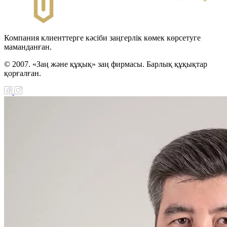
Компания клиенттерге кәсіби заңгерлік көмек көрсетуге
маманданған.
© 2007. «Заң және құқық» заң фирмасы. Барлық құқықтар
қорғалған.