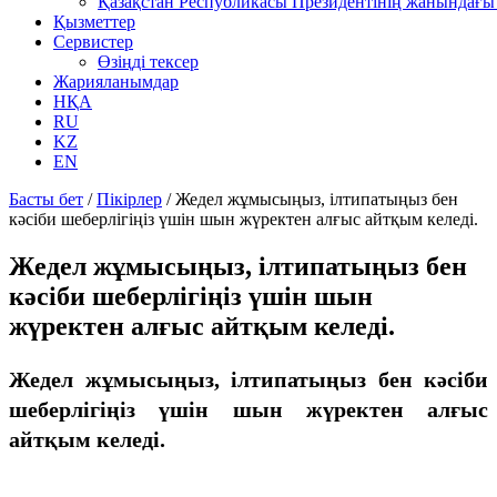
Қазақстан Республикасы Президентінің жанындағы 
Қызметтер
Сервистер
Өзіңді тексер
Жарияланымдар
НҚА
RU
KZ
EN
Басты бет
/
Пікірлер
/
Жедел жұмысыңыз, ілтипатыңыз бен
кәсіби шеберлігіңіз үшін шын жүректен алғыс айтқым келеді.
Жедел жұмысыңыз, ілтипатыңыз бен
кәсіби шеберлігіңіз үшін шын
жүректен алғыс айтқым келеді.
Жедел жұмысыңыз, ілтипатыңыз бен кәсіби
шеберлігіңіз үшін шын жүректен алғыс
айтқым келеді.