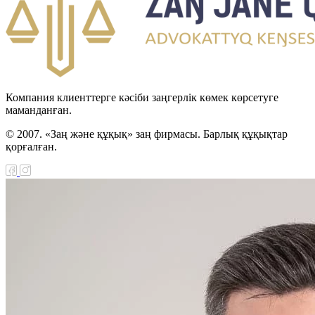
Компания клиенттерге кәсіби заңгерлік көмек көрсетуге
маманданған.
© 2007. «Заң және құқық» заң фирмасы. Барлық құқықтар
қорғалған.