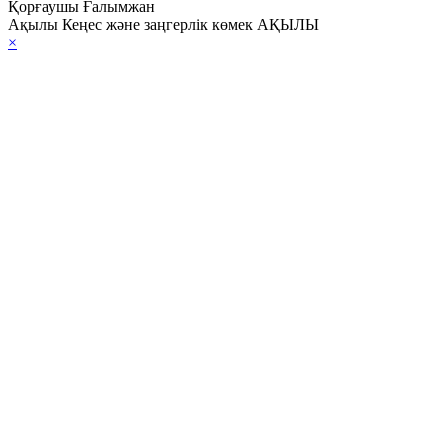
Қорғаушы Ғалымжан
Ақылы Кеңес және заңгерлік көмек АҚЫЛЫ
×