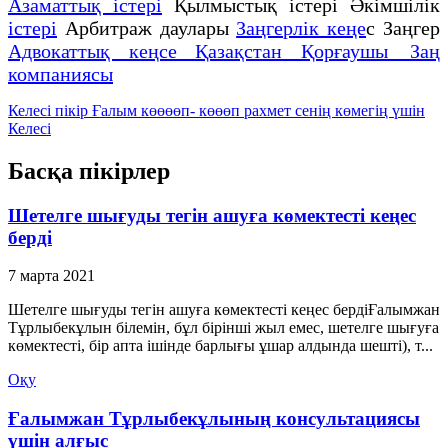
Азаматтық істері
Қылмыстық істері Әкімшілік
істері
Арбитраж даулары
Заңгерлік кеңе
с Заңгер
Адвокаттық кеңсе Қазақстан Қорғаушы Заң
компаниясы
Келесі пікір
Ғалым көөөөп- көөөп рахмет сенің көмегің үшін
Келесі
Басқа пікірлер
Шетелге шығуды тегін ашуға көмектесті кеңес
берді
7 марта 2021
Шетелге шығуды тегін ашуға көмектесті кеңес бердіҒалымжан
Тұрлыбекұлын білемін, бұл бірінші жыл емес, шетелге шығуға
көмектесті, бір апта ішінде барлығы ұшар алдында шешті), т...
Оқу
Ғалымжан Тұрлыбекұлының консультациясы
үшін алғыс