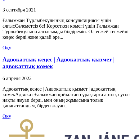
3 сентября 2021
Ғалымжан Тұрлыбекұлының консультациясы үшін
алғысСәлеметсіз бе! Көрсеткен көмегі үшін Ғалымжан
Тұрлыбекұлына алғысымды білдіремін. Ол егжей тегжейлі
кеңес берді және қалай әре...
Оқу
Адвокаттық кеңес | Адвокаттық қызмет |
адвокаттық көмек
6 апреля 2022
Адвокаттық кеңес | Адвокаттық қызмет | адвокаттық
көмекАдвокат Ғалымжан қойылған сұрақтарға артық сусыз
нақты жауап берді, мен оның жұмысына толық
қанағаттандым, бірден жауап...
Оқу