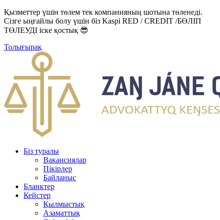
Қызметтер үшін төлем тек компанияның шотына төленеді.
Сізге ыңғайлы болу үшін біз Kaspi RED / CREDIT /БӨЛІП
ТӨЛЕУДІ іске қостық 😎
Толығырақ
Біз туралы
Вакансиялар
Пікірлер
Байланыс
Бланктер
Кейстер
Қылмыстық
Азаматтық