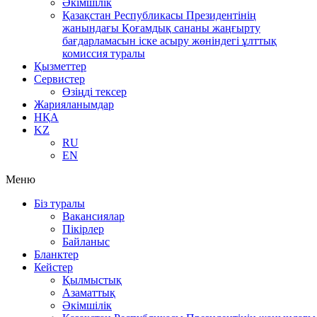
Әкімшілік
Қазақстан Республикасы Президентінің
жанындағы Қоғамдық сананы жаңғырту
бағдарламасын іске асыру жөніндегі ұлттық
комиссия туралы
Қызметтер
Сервистер
Өзіңді тексер
Жарияланымдар
НҚА
KZ
RU
EN
Меню
Біз туралы
Вакансиялар
Пікірлер
Байланыс
Бланктер
Кейстер
Қылмыстық
Азаматтық
Әкімшілік