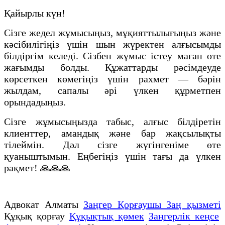
Қайырлы күн!
Сізге жедел жұмысыңыз, мұқияттылығыңыз және
кәсібилігіңіз үшін шын жүректен алғысымды
білдіргім келеді. Сізбен жұмыс істеу маған өте
жағымды болды. Құжаттарды рәсімдеуде
көрсеткен көмегіңіз үшін рахмет — бәрін
жылдам, сапалы әрі үлкен құрметпен
орындадыңыз.
Сізге жұмысыңызда табыс, алғыс білдіретін
клиенттер, амандық және бар жақсылықты
тілеймін. Дәл сізге жүгінгеніме өте
қуаныштымын. Еңбегіңіз үшін тағы да үлкен
рақмет! 🙏🙏🙏
Адвокат Алматы
Заңгер Қорғаушы Заң қызметі
Құқық қорғау
Құқықтық қөмек
Заңгерлік кеңсе