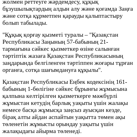
жолмен реттеуге жәрдемдесу, құқық
бұзушылықтардың алдын алу және қоғамда Заңға
және сотқа құрметпен қарауды қалыптастыру
болып табылады.
"Құқық қорғау қызметі туралы – "Қазақстан
Республикасы Заңының 57-бабының 21-
тармағына сәйкес қызметкер өзіне салынған
тәртіптік жазаға Қазақстан Республикасының
заңдарында белгіленген тәртіппен жоғары тұрған
органға, сотқа шағымдануға құқылы".
Қазақстан Республикасы Еңбек кодексінің 161-
бабының 1-бөлігіне сәйкес бұрынғы жұмысына
қалпына келтірілген қызметкерге мәжбүрлі
жұмыстан кетудің барлық уақыты үшін жалақы
немесе басқа жұмысқа заңсыз ауысқан кезде,
бірақ алты айдан аспайтын уақытта төмен ақы
төленетін жұмысты орындау уақыты үшін
жалақыдағы айырма төленеді.