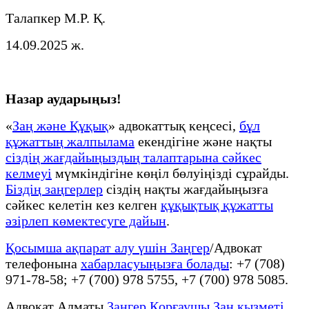
Талапкер М.Р. Қ.
14.09.2025 ж.
Назар аударыңыз!
«
Заң және Құқық
» адвокаттық кеңсесі,
бұл
құжаттың жалпылама
екендігіне және нақты
сіздің жағдайыңыздың талаптарына сәйкес
келмеуі
мүмкіндігіне көңіл бөлуіңізді сұрайды.
Біздің заңгерлер
сіздің нақты жағдайыңызға
сәйкес келетін кез келген
құқықтық құжатты
әзірлеп көмектесуге дайын
.
Қосымша ақпарат алу үшін Заңгер
/Адвокат
телефонына
хабарласуыңызға болады
: +7 (708)
971-78-58; +7 (700) 978 5755, +7 (700) 978 5085.
Адвокат Алматы
Заңгер Қорғаушы Заң қызметі