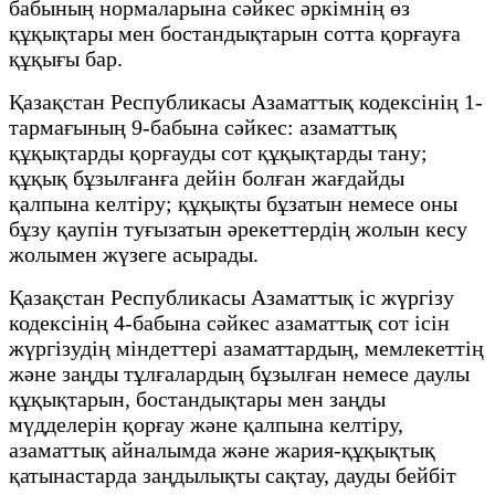
бабының нормаларына сәйкес әркімнің өз
құқықтары мен бостандықтарын сотта қорғауға
құқығы бар.
Қазақстан Республикасы Азаматтық кодексінің 1-
тармағының 9-бабына сәйкес: азаматтық
құқықтарды қорғауды сот құқықтарды тану;
құқық бұзылғанға дейін болған жағдайды
қалпына келтіру; құқықты бұзатын немесе оны
бұзу қаупін туғызатын әрекеттердің жолын кесу
жолымен жүзеге асырады.
Қазақстан Республикасы Азаматтық іс жүргізу
кодексінің 4-бабына сәйкес азаматтық сот ісін
жүргізудің міндеттері азаматтардың, мемлекеттің
және заңды тұлғалардың бұзылған немесе даулы
құқықтарын, бостандықтары мен заңды
мүдделерін қорғау және қалпына келтіру,
азаматтық айналымда және жария-құқықтық
қатынастарда заңдылықты сақтау, дауды бейбіт