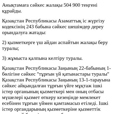
Анықтамаға сәйкес жалақы 504 900 теңгені
құрайды.
Қазақстан Республикасы Азаматтық іс жүргізу
кодексінің 243 бабына сәйкес шешімдер дереу
орындалуға жатады:
2) қызметкерге үш айдан аспайтын жалақы беру
туралы;
3) жұмыста қалпына келтіру туралы.
Қазақстан Республикасы Заңының 22-бабының 1-
бөлігіне сәйкес "тұрғын үй қатынастары туралы"
Қазақстан Республикасы Заңының 13-1-тарауына
сәйкес айқындалған тұрғын үйге мұқтаж ішкі
істер органының қызметкері мен оның отбасы
мүшелері қызмет өткеру кезеңінде мемлекет
есебінен тұрғын үймен қамтамасыз етіледі. Ішкі
істер органдарының қызметкеріне қызметтік