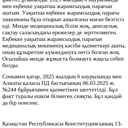
мен еңбекке уақытша жарамсыздық парағын
аштым. Уақытша еңбекке жарамсыздық парағы
заңнаманы бұза отырып ашылғаны маған белгісіз
еді. Менде медициналық білім жоқ, денсаулық
сақтау саласындағы ережелер де зерттелмеген.
Еңбекке уақытша жарамсыздық парағын
медициналық мекеменің кәсіби қызметкері ашты,
оның құзыретіне күмәндануға негіз болған жоқ.
Осылайша менде жұмыста болмауға жақсы себеп
болды.
Сонымен қатар, 2025 жылдың 6 наурызында мен
Алматы қаласы ПД бастығының 06.03.2025 ж.
№244 бұйрығымен қызметінен шеттетілді. Бұл
факт туралы ешкім білмеген сияқты. Бұл қандай
да бір нонсенс.
Қазақстан Республикасы Конституциясының 13-