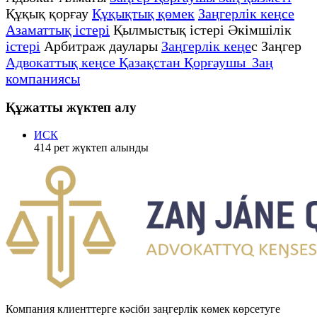
Құқық қорғау
Құқықтық қөмек
Заңгерлік кеңсе
Азаматтық істері
Қылмыстық істері Әкімшілік
істері
Арбитраж даулары
Заңгерлік кеңе
с Заңгер
Адвокаттық кеңсе Қазақстан Қорғаушы Заң
компаниясы
Құжатты жүктеп алу
ИСК
414
рет жүктеп алынды
Компания клиенттерге кәсіби заңгерлік көмек көрсетуге