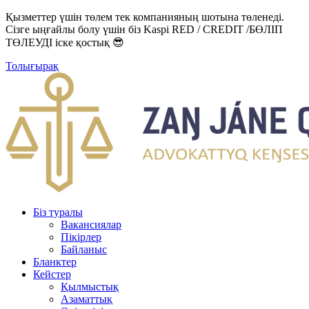
Қызметтер үшін төлем тек компанияның шотына төленеді.
Сізге ыңғайлы болу үшін біз Kaspi RED / CREDIT /БӨЛІП
ТӨЛЕУДІ іске қостық 😎
Толығырақ
Біз туралы
Вакансиялар
Пікірлер
Байланыс
Бланктер
Кейстер
Қылмыстық
Азаматтық