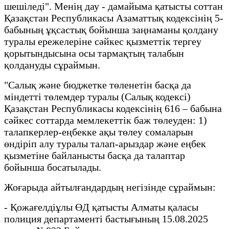
шешіледі". Менің дау - дамайыма қатысты соттан
Қазақстан Республикасы Азаматтық кодексінің 5-
бабының ұқсастық бойынша заңнаманы қолдану
туралы ережелеріне сәйкес қызметтік тергеу
қорытындысына осы тармақтың талабын
қолдануды сұраймын.
"Салық және бюджетке төленетін басқа да
міндетті төлемдер туралы (Салық кодексі)
Қазақстан Республикасы кодексінің 616 – бабына
сәйкес соттарда мемлекеттік баж төлеуден: 1)
талапкерлер-еңбекке ақы төлеу сомаларын
өндіріп алу туралы талап-арыздар және еңбек
қызметіне байланысты басқа да талаптар
бойынша босатылады.
Жоғарыда айтылғандардың негізінде сұраймын:
- Қожағелдіұлы ӨД қатысты Алматы қаласы
полиция департаменті бастығының 15.08.2025