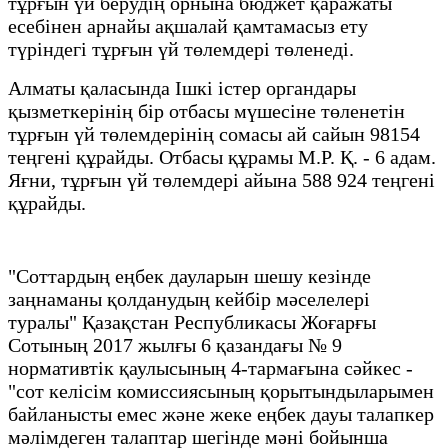
тұрғын үй берудің орнына бюджет қаражаты
есебінен арнайы ақшалай қамтамасыз ету
түріндегі тұрғын үй төлемдері төленеді.
Алматы қаласында Ішкі істер органдары
қызметкерінің бір отбасы мүшесіне төленетін
тұрғын үй төлемдерінің сомасы ай сайын 98154
теңгені құрайды. Отбасы құрамы М.Р. Қ. - 6 адам.
Яғни, тұрғын үй төлемдері айына 588 924 теңгені
құрайды.
"Соттардың еңбек дауларын шешу кезінде
заңнаманы қолданудың кейбір мәселелері
туралы" Қазақстан Республикасы Жоғарғы
Сотының 2017 жылғы 6 қазандағы № 9
нормативтік қаулысының 4-тармағына сәйкес -
"сот келісім комиссиясының қорытындыларымен
байланысты емес және жеке еңбек дауы талапкер
мәлімдеген талаптар шегінде мәні бойынша