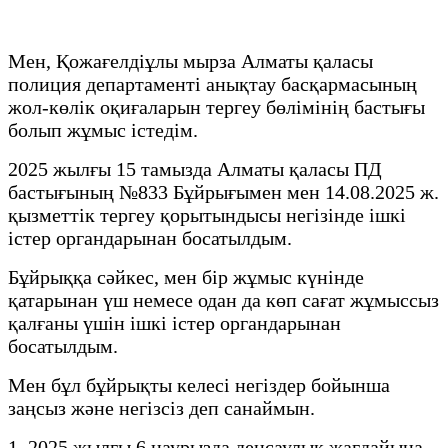
Мен, Қожағелдіұлы мырза Алматы қаласы
полиция департаменті анықтау басқармасының
жол-көлік оқиғаларын тергеу бөлімінің бастығы
болып жұмыс істедім.
2025 жылғы 15 тамызда Алматы қаласы ПД
бастығының №833 Бұйрығымен мен 14.08.2025 ж.
қызметтік тергеу қорытындысы негізінде ішкі
істер органдарынан босатылдым.
Бұйрыққа сәйкес, мен бір жұмыс күнінде
қатарынан үш немесе одан да көп сағат жұмыссыз
қалғаны үшін ішкі істер органдарынан
босатылдым.
Мен бұл бұйрықты келесі негіздер бойынша
заңсыз және негізсіз деп санаймын.
1. 2025 жылғы 6 наурызда денсаулық жағдайына