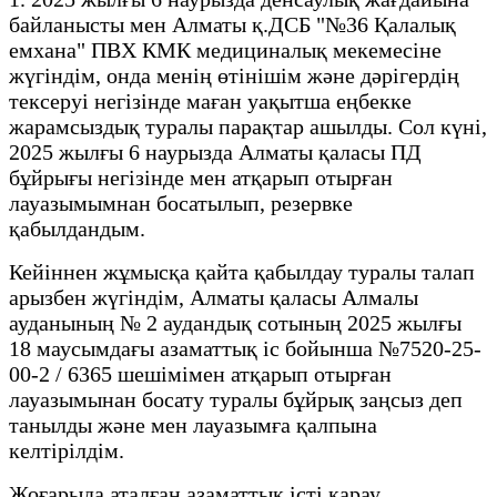
байланысты мен Алматы қ.ДСБ "№36 Қалалық
емхана" ПВХ КМК медициналық мекемесіне
жүгіндім, онда менің өтінішім және дәрігердің
тексеруі негізінде маған уақытша еңбекке
жарамсыздық туралы парақтар ашылды. Сол күні,
2025 жылғы 6 наурызда Алматы қаласы ПД
бұйрығы негізінде мен атқарып отырған
лауазымымнан босатылып, резервке
қабылдандым.
Кейіннен жұмысқа қайта қабылдау туралы талап
арызбен жүгіндім, Алматы қаласы Алмалы
ауданының № 2 аудандық сотының 2025 жылғы
18 маусымдағы азаматтық іс бойынша №7520-25-
00-2 / 6365 шешімімен атқарып отырған
лауазымынан босату туралы бұйрық заңсыз деп
танылды және мен лауазымға қалпына
келтірілдім.
Жоғарыда аталған азаматтық істі қарау