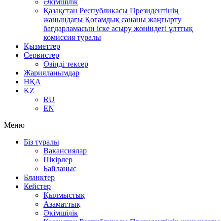
Әкімшілік
Қазақстан Республикасы Президентінің
жанындағы Қоғамдық сананы жаңғырту
бағдарламасын іске асыру жөніндегі ұлттық
комиссия туралы
Қызметтер
Сервистер
Өзіңді тексер
Жарияланымдар
НҚА
KZ
RU
EN
Меню
Біз туралы
Вакансиялар
Пікірлер
Байланыс
Бланктер
Кейстер
Қылмыстық
Азаматтық
Әкімшілік