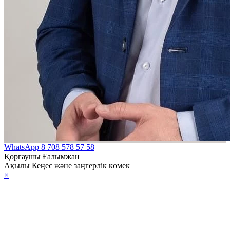
WhatsApp
8 708 578 57 58
Қорғаушы Ғалымжан
Ақылы Кеңес және заңгерлік көмек
×