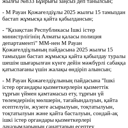
жылғы №833 Бұйрығы заңсыз деп танылсын;
- М Рауан Қожағелдіұлы 2025 жылғы 15 тамыздан
бастап жұмысқа қайта қабылдансын;
- "Қазақстан Республикасы Ішкі істер
министрлігінің Алматы қаласы полиция
департаменті" ММ-нен М Рауан
Қожағелдіұлының пайдасына 2025 жылғы 15
тамыздан бастап жұмысқа қайта қабылдау туралы
шешім шығарылған күнге дейін мәжбүрлі сабаққа
қатыспағаны үшін жалақы өндіріп алынсын;
- М Рауан Қожағелдіұлының пайдасына "Ішкі
істер органдары қызметкерлерін қызметтік
тұрғын үймен қамтамасыз ету, тұрғын үй
төлемдерінің мөлшерін, тағайындалуын, қайта
есептелуін, жүзеге асырылуын, тоқтатылуын,
тоқтатылуын және қайта басталуын, сондай-ақ
ішкі істер органдары қызметкерлері
лауазымдарының санаттарын есептеу