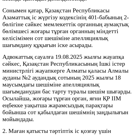
Сонымен қатар, Қазақстан Республикасы
Азаматтық іс жүргізу кодексінің 401-бабының 2-
бөлігіне сәйкес мемлекеттік органның аумақтық
бөлімшесі жоғары тұрған органның міндетті
келісімімен сот шешіміне апелляциялық
шағымдану құқығын іске асырады.
Адвокаттық сауалға 19.08.2025 жылғы жауапқа
сәйкес, Қазақстан Республикасының Ішкі істер
министрлігі жауапкерге Алматы қаласы Алмалы
ауданы №2 аудандық сотының 2025 жылғы 18
маусымдағы шешіміне апелляциялық
шағымданудан бас тарту туралы шешім шығарды.
Осылайша, жоғары тұрған орган, яғни ҚР ІІМ
еңбекке уақытша жарамсыздық парақтары
бойынша сот қабылдаған шешімнің заңдылығын
мойындады.
2. Маған қатысты тәртіптік іс қозғау үшін