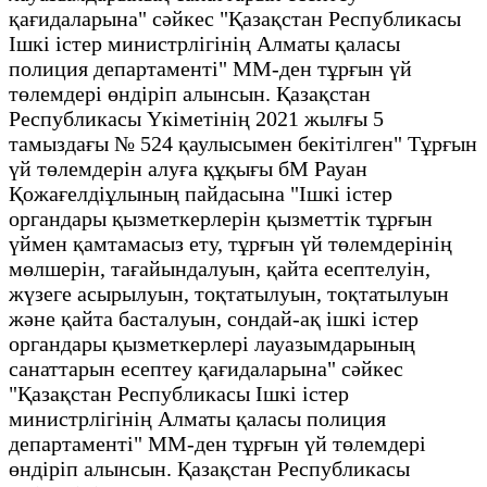
қағидаларына" сәйкес "Қазақстан Республикасы
Ішкі істер министрлігінің Алматы қаласы
полиция департаменті" ММ-ден тұрғын үй
төлемдері өндіріп алынсын. Қазақстан
Республикасы Үкіметінің 2021 жылғы 5
тамыздағы № 524 қаулысымен бекітілген" Тұрғын
үй төлемдерін алуға құқығы бМ Рауан
Қожағелдіұлының пайдасына "Ішкі істер
органдары қызметкерлерін қызметтік тұрғын
үймен қамтамасыз ету, тұрғын үй төлемдерінің
мөлшерін, тағайындалуын, қайта есептелуін,
жүзеге асырылуын, тоқтатылуын, тоқтатылуын
және қайта басталуын, сондай-ақ ішкі істер
органдары қызметкерлері лауазымдарының
санаттарын есептеу қағидаларына" сәйкес
"Қазақстан Республикасы Ішкі істер
министрлігінің Алматы қаласы полиция
департаменті" ММ-ден тұрғын үй төлемдері
өндіріп алынсын. Қазақстан Республикасы