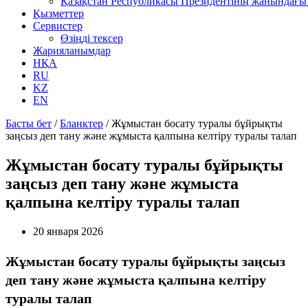
Қазақстан Республикасы Президентінің жанындағы 
Қызметтер
Сервистер
Өзіңді тексер
Жарияланымдар
НҚА
RU
KZ
EN
Басты бет
/
Бланктер
/
Жұмыстан босату туралы бұйрықты
заңсыз деп тану және жұмыста қалпына келтіру туралы талап
Жұмыстан босату туралы бұйрықты
заңсыз деп тану және жұмыста
қалпына келтіру туралы талап
20 января 2026
Жұмыстан босату туралы бұйрықты заңсыз
деп тану және жұмыста қалпына келтіру
туралы талап