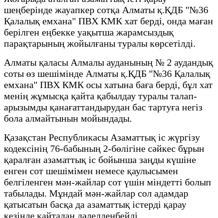
шеңберінде жауапкер сотқа Алматы қ.ҚДБ "№36
Қалалық емхана" ПВХ КМК хат берді, онда маған
берілген еңбекке уақытша жарамсыздық
парақтарының жойылғаны туралы көрсетілді.
Алматы қаласы Алмалы ауданының № 2 аудандық
соты өз шешімінде Алматы қ.ҚДБ "№36 Қалалық
емхана" ПВХ КМК осы хатына баға берді, бұл хат
менің жұмысқа қайта қабылдау туралы талап-
арызымды қанағаттандырудан бас тартуға негіз
бола алмайтынын мойындады.
Қазақстан Республикасы Азаматтық іс жүргізу
кодексінің 76-бабының 2-бөлігіне сәйкес бұрын
қаралған азаматтық іс бойынша заңды күшіне
енген сот шешімімен немесе қаулысымен
белгіленген мән-жайлар сот үшін міндетті болып
табылады. Мұндай мән-жайлар сол адамдар
қатысатын басқа да азаматтық істерді қарау
кезінде қайтадан дәлелденбейді.