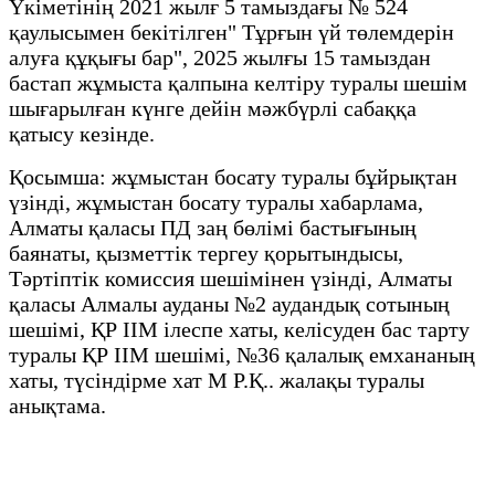
Үкіметінің 2021 жылғ 5 тамыздағы № 524
қаулысымен бекітілген" Тұрғын үй төлемдерін
алуға құқығы бар", 2025 жылғы 15 тамыздан
бастап жұмыста қалпына келтіру туралы шешім
шығарылған күнге дейін мәжбүрлі сабаққа
қатысу кезінде.
Қосымша: жұмыстан босату туралы бұйрықтан
үзінді, жұмыстан босату туралы хабарлама,
Алматы қаласы ПД заң бөлімі бастығының
баянаты, қызметтік тергеу қорытындысы,
Тәртіптік комиссия шешімінен үзінді, Алматы
қаласы Алмалы ауданы №2 аудандық сотының
шешімі, ҚР ІІМ ілеспе хаты, келісуден бас тарту
туралы ҚР ІІМ шешімі, №36 қалалық емхананың
хаты, түсіндірме хат М Р.Қ.. жалақы туралы
анықтама.