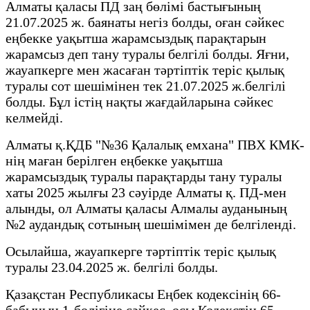
Алматы қаласы ПД заң бөлімі бастығының
21.07.2025 ж. баянаты негіз болды, оған сәйкес
еңбекке уақытша жарамсыздық парақтарын
жарамсыз деп тану туралы белгілі болды. Яғни,
жауапкерге мен жасаған тәртіптік теріс қылық
туралы сот шешімінен тек 21.07.2025 ж.белгілі
болды. Бұл істің нақты жағдайларына сәйкес
келмейді.
Алматы қ.ҚДБ "№36 Қалалық емхана" ПВХ КМК-
нің маған берілген еңбекке уақытша
жарамсыздық туралы парақтарды тану туралы
хаты 2025 жылғы 23 сәуірде Алматы қ. ПД-мен
алынды, ол Алматы қаласы Алмалы ауданының
№2 аудандық сотының шешімімен де белгіленді.
Осылайша, жауапкерге тәртіптік теріс қылық
туралы 23.04.2025 ж. белгілі болды.
Қазақстан Республикасы Еңбек кодексінің 66-
бабының 1-бөлігіне сәйкес, осы Кодекстің 65-