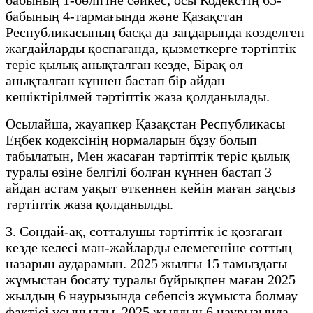
бабының 4-тармағында және Қазақстан
Республикасының басқа да заңдарында көзделген
жағдайларды қоспағанда, қызметкерге тәртіптік
теріс қылық анықталған кезде, Бірақ ол
анықталған күннен бастап бір айдан
кешіктірілмей тәртіптік жаза қолданылады.
Осылайша, жауапкер Қазақстан Республикасы
Еңбек кодексінің нормаларын бұзу болып
табылатын, Мен жасаған тәртіптік теріс қылық
туралы өзіне белгілі болған күннен бастап 3
айдан астам уақыт өткеннен кейін маған заңсыз
тәртіптік жаза қолданылды.
3. Сондай-ақ, сотталушы тәртіптік іс қозғаған
кезде келесі мән-жайларды елемегеніне соттың
назарын аударамын. 2025 жылғы 15 тамыздағы
жұмыстан босату туралы бұйрықпен маған 2025
жылдың 6 наурызында себепсіз жұмыста болмау
фактісі ұсынылды. 2025 жылдың 6 наурызында