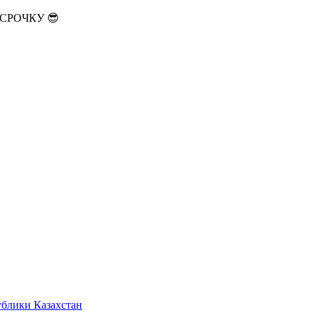
АССРОЧКУ 😎
ублики Казахстан