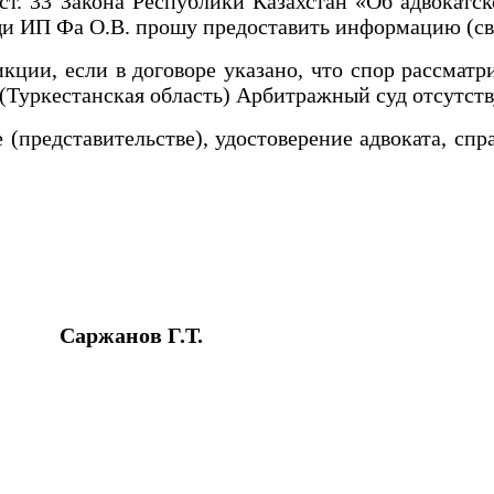
, ст. 33 Закона Республики Казахстан «Об адвока
и ИП Фа О.В. прошу предоставить информацию (св
икции, если в договоре указано, что спор рассмат
 (Туркестанская область) Арбитражный суд отсутств
(представительстве), удостоверение адвоката, сп
нов Г.Т.