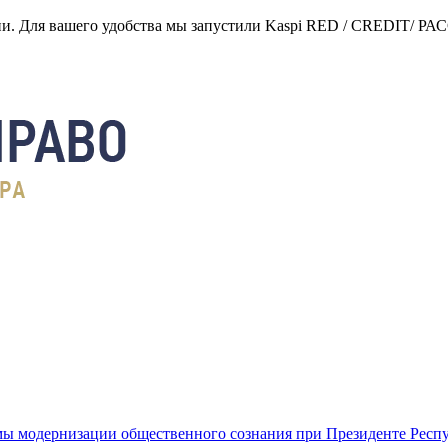
нии. Для вашего удобства мы запустили Kaspi RED / CREDIT/ Р
ы модернизации общественного сознания при Президенте Респ