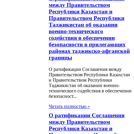
икистан о
между Правительством
ципах взимания
Республики Казахстан и
Правительством Республики
енных налогов при
Таджикистан об оказании
рте и импорте
военно-технического
содействия в обеспечении
ов (работ, услуг)
безопасности в прилегающих
районах таджикско-афганской
н О ратификации
границы
ашения о займе
О ратификации Соглашения между
циальные
Правительством Республики Казахстан
ции) (Проект
и Правительством Республики
Таджикистан об оказании военно-
илитации и
технического содействия в обеспечении
безопасност...
шения управления
Читать полностью »
мой образования)
О ратификации Соглашения
у Республикой
между Правительством
стан и Азиатским
Республики Казахстан и