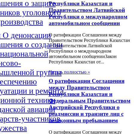
ашения о защите
Республики Казахстан и
Правительством Латвийской
ников уголовного
Республики о международном
производства
автомобильном сообщении
н О денонсации
О ратификации Соглашения между
Правительством Республики Казахстан
ашения о создании
и Правительством Латвийской
Республики о международном
снациональной
автомобильном сообщенииЗакон
нсово-
Республики Казахстан от...
ышленной группы
Читать полностью »
беспечению
О ратификации Соглашения
между Правительством
уатации и ремонта
Республики Казахстан и
ционной техники
Федеральным Правительством
Австрийской Республики о
данской авиации
реадмиссии и транзите лиц с
арств-участников
незаконным пребыванием
ужества
О ратификации Соглашения между