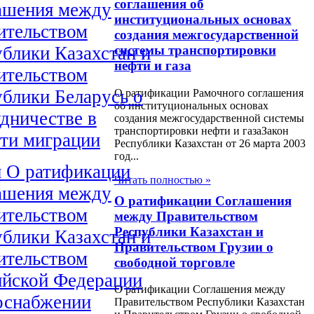
соглашения об
ашения между
институциональных основах
ительством
создания межгосударственной
блики Казахстан и
системы транспортировки
нефти и газа
ительством
блики Беларусь о
О ратификации Рамочного соглашения
об институциональных основах
дничестве в
создания межгосударственной системы
транспортировки нефти и газаЗакон
сти миграции
Республики Казахстан от 26 марта 2003
год...
н О ратификации
Читать полностью »
ашения между
О ратификации Соглашения
ительством
между Правительством
Республики Казахстан и
блики Казахстан и
Правительством Грузии о
ительством
свободной торговле
ийской Федерации
О ратификации Соглашения между
зоснабжении
Правительством Республики Казахстан