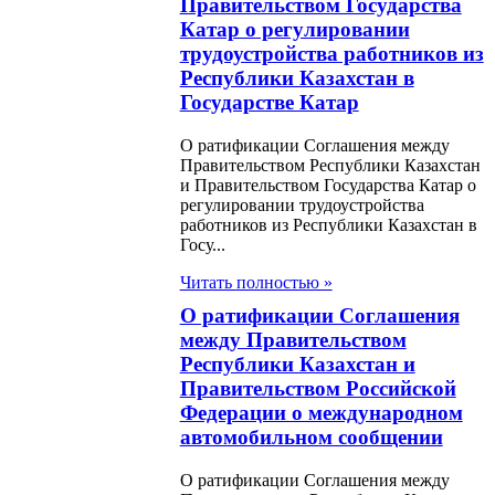
Правительством Государства
Катар о регулировании
трудоустройства работников из
н О ратификации
Республики Казахстан в
Государстве Катар
ашения о займе
 на структурные
О ратификации Соглашения между
Правительством Республики Казахстан
бразования
и Правительством Государства Катар о
регулировании трудоустройства
сового сектора)
работников из Республики Казахстан в
у Республикой
Госу...
стан и
Читать полностью »
ународным
О ратификации Соглашения
между Правительством
ом Реконструкции
Республики Казахстан и
вития
Правительством Российской
Федерации о международном
н О ратификации
автомобильном сообщении
ашения о займе
О ратификации Соглашения между