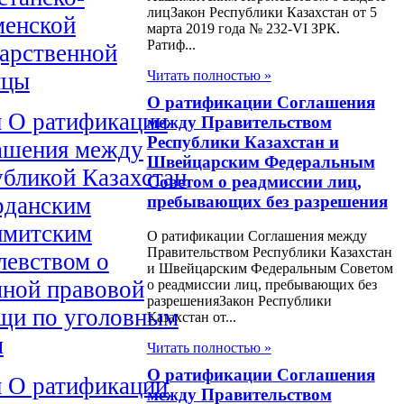
лицЗакон Республики Казахстан от 5
менской
марта 2019 года № 232-VІ ЗРК.
Ратиф...
дарственной
Читать полностью »
ицы
О ратификации Соглашения
н О ратификации
между Правительством
Республики Казахстан и
ашения между
Швейцарским Федеральным
убликой Казахстан
Советом о реадмиссии лиц,
пребывающих без разрешения
рданским
митским
О ратификации Соглашения между
Правительством Республики Казахстан
левством о
и Швейцарским Федеральным Советом
мной правовой
о реадмиссии лиц, пребывающих без
разрешенияЗакон Республики
щи по уголовным
Казахстан от...
м
Читать полностью »
О ратификации Соглашения
н О ратификации
между Правительством