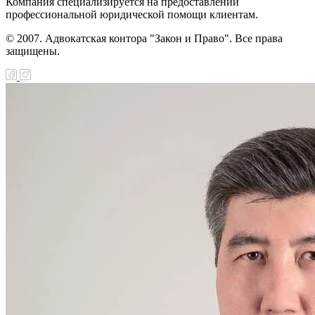
Компания специализируется на предоставлении
у Республикой
профессиональной юридической помощи клиентам.
хстан и Исламским
© 2007. Адвокатская контора "Закон и Право". Все права
защищены.
м Развития по
нструкции
днего участка
ороги Караганда-
а (секция IV
у Вишневкой и
ной)
н О ратификации
шения о займе по
кту строительства
а через р.Иртыш
у Международным