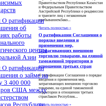
висимых
Правительством Республики Казахстан
и Федеральным Правительством
дарств
Австрийской Республики о реадмиссии
и транзите лиц с незаконным
н О ратификации
пребываниемЗако...
ашения об
Читать полностью »
виях работы
О ратификации Соглашения о
порядке введения и
онального
применения мер,
гического центра
затрагивающих внешнюю
торговлю товарами, на единой
ральной Азии
таможенной территории в
отношении третьих стран
н О ратификации
шения о займе на
О ратификации Соглашения о порядке
введения и применения мер,
у 3 400 000
затрагивающих внешнюю торговлю
товарами, на единой таможенной
аров США между
территории в отношении третьих
стерством
странЗакон Республик...
нсов Республики
Читать полностью »