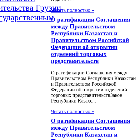
ительства Грузии
Читать полностью »
осударственным
О ратификации Соглашения
там,
между Правительством
Республики Казахстан и
оставленным
Правительством Российской
ительству Грузии
Федерации об открытии
отделений торговых
ительством
представительств
ублики Казахстан
О ратификации Соглашения между
н О ратификации
Правительством Республики Казахстан
и Правительством Российской
ашения между
Федерации об открытии отделений
торговых представительствЗакон
убликой Казахстан
Республики Казахс...
сийской
Читать полностью »
рацией об
О ратификации Соглашения
иях использования
между Правительством
Республики Казахстан и
нды полигона