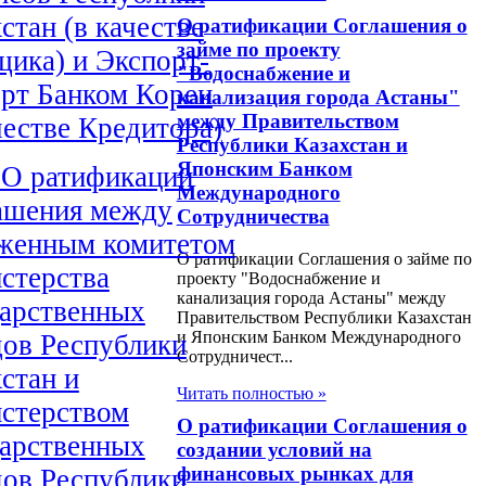
стан (в качестве
О ратификации Соглашения о
займе по проекту
щика) и Экспорт-
"Водоснабжение и
рт Банком Кореи
канализация города Астаны"
между Правительством
честве Кредитора)
Республики Казахстан и
Японским Банком
 О ратификации
Международного
ашения между
Сотрудничества
женным комитетом
О ратификации Соглашения о займе по
стерства
проекту "Водоснабжение и
канализация города Астаны" между
дарственных
Правительством Республики Казахстан
и Японским Банком Международного
дов Республики
Сотрудничест...
стан и
Читать полностью »
стерством
О ратификации Соглашения о
дарственных
создании условий на
финансовых рынках для
дов Республики