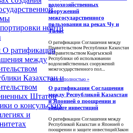
водохозяйственных
осударственной
сооружений
емы
межгосударственного
пользования на реках Чу и
спортировки нефти
Талас
а
О ратификации Соглашения между
Правительством Республики Казахстан
н О ратификации
и Правительством Кыргызской
ашения между
Республики об использовании
водохозяйственных сооружений
ительством
межгосударственного пол...
блики Казахстан и
Читать полностью »
ительством
О ратификации Соглашения
между Республикой Казахстан
иненных Штатов
и Японией о поощрении и
ики о консульских
защите инвестиций
легиях и
О ратификации Соглашения между
нитетах
Республикой Казахстан и Японией о
поощрении и защите инвестицийЗакон