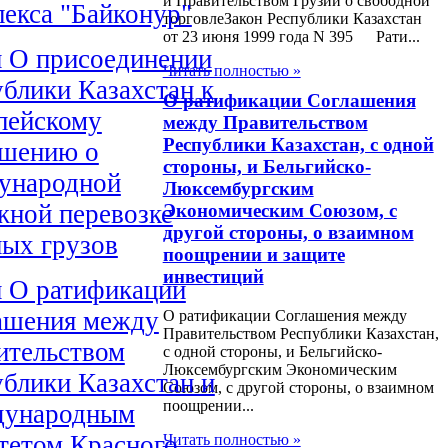
и Правительством Грузии о свободной
екса "Байконур"
торговлеЗакон Республики Казахстан
от 23 июня 1999 года N 395 Рати...
н О присоединении
Читать полностью »
блики Казахстан к
О ратификации Соглашения
пейскому
между Правительством
Республики Казахстан, с одной
ашению о
стороны, и Бельгийско-
ународной
Люксембургским
жной перевозке
Экономическим Союзом, с
другой стороны, о взаимном
ных грузов
поощрении и защите
инвестиций
н О ратификации
ашения между
О ратификации Соглашения между
Правительством Республики Казахстан,
ительством
с одной стороны, и Бельгийско-
Люксембургским Экономическим
блики Казахстан и
Союзом, с другой стороны, о взаимном
поощрении...
ународным
тетом Красного
Читать полностью »