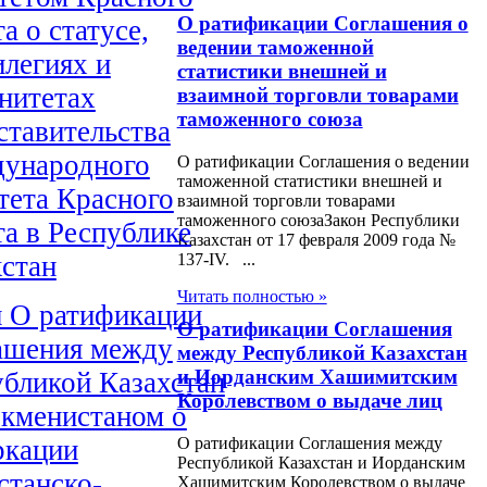
О ратификации Соглашения о
а о статусе,
ведении таможенной
легиях и
статистики внешней и
нитетах
взаимной торговли товарами
таможенного союза
ставительства
ународного
О ратификации Соглашения о ведении
таможенной статистики внешней и
тета Красного
взаимной торговли товарами
таможенного союзаЗакон Республики
а в Республике
Казахстан от 17 февраля 2009 года №
хстан
137-IV. ...
Читать полностью »
н О ратификации
О ратификации Соглашения
ашения между
между Республикой Казахстан
и Иорданским Хашимитским
убликой Казахстан
Королевством о выдаче лиц
ркменистаном о
О ратификации Соглашения между
ркации
Республикой Казахстан и Иорданским
станско-
Хашимитским Королевством о выдаче