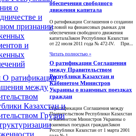
обеспечения свободного
ния о
движения капитала
дничестве и
О ратификации Соглашения о создании
мном признании
условий на финансовых рынках для
обеспечения свободного движения
женных
капиталаЗакон Республики Казахстан
ментов и
от 22 июля 2011 года № 472-IV. При...
женных
Читать полностью »
печений
О ратификации Соглашения
между Правительством
н О ратификации
Республики Казахстан и
Кабинетом Министров
ашения между
Украины о взаимных поездках
ительством
граждан
блики Казахстан и
О ратификации Соглашения между
ительством Грузии
Правительством Республики Казахстан
и Кабинетом Министров Украины о
структуризации
взаимных поездках гражданЗакон
Республики Казахстан от 1 марта 2001
лженности
года № 1...