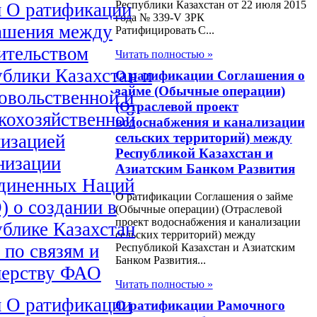
Республики Казахстан от 22 июля 2015
н О ратификации
года № 339-V ЗРК
ашения между
Ратифицировать С...
ительством
Читать полностью »
блики Казахстан и
О ратификации Соглашения о
займе (Обычные операции)
овольственной и
(Отраслевой проект
кохозяйственной
водоснабжения и канализации
сельских территорий) между
низацией
Республикой Казахстан и
низации
Азиатским Банком Развития
диненных Наций
О ратификации Соглашения о займе
 о создании в
(Обычные операции) (Отраслевой
проект водоснабжения и канализации
блике Казахстан
сельских территорий) между
по связям и
Республикой Казахстан и Азиатским
Банком Развития...
нерству ФАО
Читать полностью »
н О ратификации
О ратификации Рамочного