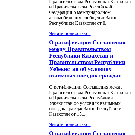
ект
Правительством Республики Казахстан
и Правительством Российской
ершенствования
Федерации о международном
автомобильном сообщенииЗакон
гационной и
Республики Казахстан от 8...
ажной систем)
Читать полностью »
у Республикой
О ратификации Соглашения
стан и
между Правительством
Республики Казахстан и
ународным
Правительством Республики
ом Реконструкции
Узбекистан об условиях
взаимных поездок граждан
вития от 25 июня
года
О ратификации Соглашения между
Правительством Республики Казахстан
и Правительством Республики
н О ратификации
Узбекистан об условиях взаимных
ашения между
поездок гражданЗакон Республики
Казахстан от 15...
убликой Казахстан
Читать полностью »
спубликой
О ратификации Соглашения