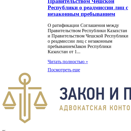
ом Развития
Правительством Чешской
Республики о реадмиссии лиц с
незаконным пребыванием
н О ратификации
ашения об
О ратификации Соглашения между
Правительством Республики Казахстан
щенном порядке
и Правительством Чешской Республики
вых процедур для
о реадмиссии лиц с незаконным
пребываниемЗакон Республики
сменов из стран-
Казахстан от 1...
ов Организации
Читать полностью »
омического
Посмотреть еще
удничества,
санного в
мабаде 15 марта
года
н О ратификации
ашения Истисна'А