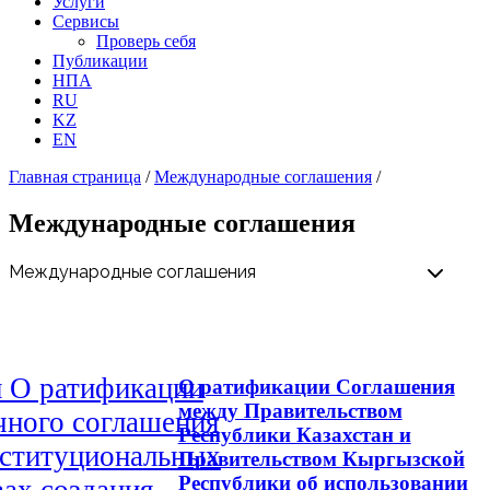
Услуги
Сервисы
Проверь себя
Публикации
НПА
RU
KZ
EN
Главная страница
/
Международные соглашения
/
Международные соглашения
н О ратификации
О ратификации Соглашения
между Правительством
чного соглашения
Республики Казахстан и
нституциональных
Правительством Кыргызской
Республики об использовании
ах создания