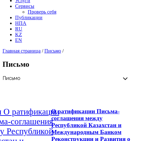
Услуги
Сервисы
Проверь себя
Публикации
НПА
RU
KZ
EN
Главная страница
/
Письмо
/
Письмо
н О ратификации
О ратификации Письма-
соглашения между
ма-соглашения
Республикой Казахстан и
у Республикой
Международным Банком
Реконструкции и Развития о
хстан и