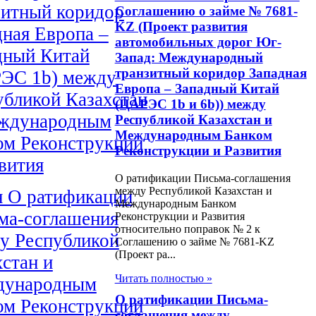
зитный коридор
Соглашению о займе № 7681-
KZ (Проект развития
дная Европа –
автомобильных дорог Юг-
дный Китай
Запад: Международный
транзитный коридор Западная
ЭС 1b) между
Европа – Западный Китай
убликой Казахстан
(ЦАРЭС 1b и 6b)) между
ждународным
Республикой Казахстан и
Международным Банком
ом Реконструкции
Реконструкции и Развития
вития
О ратификации Письма-соглашения
между Республикой Казахстан и
н О ратификации
Международным Банком
ма-соглашения
Реконструкции и Развития
относительно поправок № 2 к
у Республикой
Соглашению о займе № 7681-KZ
(Проект ра...
хстан и
Читать полностью »
ународным
О ратификации Письма-
ом Реконструкции
соглашения между