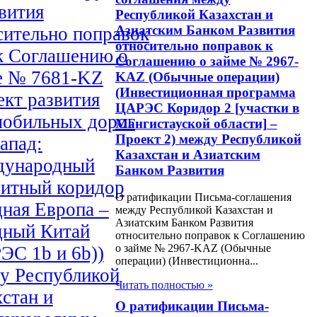
вития
Республикой Казахстан и
Азиатским Банком Развития
сительно поправок
относительно поправок к
к Соглашению о
Соглашению о займе № 2967-
е № 7681-KZ
KAZ (Обычные операции)
(Инвестиционная программа
ект развития
ЦАРЭС Коридор 2 [участки в
мобильных дорог
Мангистауской области] –
Проект 2) между Республикой
апад:
Казахстан и Азиатским
ународный
Банком Развития
зитный коридор
О ратификации Письма-соглашения
дная Европа –
между Республикой Казахстан и
Азиатским Банком Развития
дный Китай
относительно поправок к Соглашению
о займе № 2967-KAZ (Обычные
ЭС 1b и 6b))
операции) (Инвестиционна...
у Республикой
Читать полностью »
хстан и
О ратификации Письма-