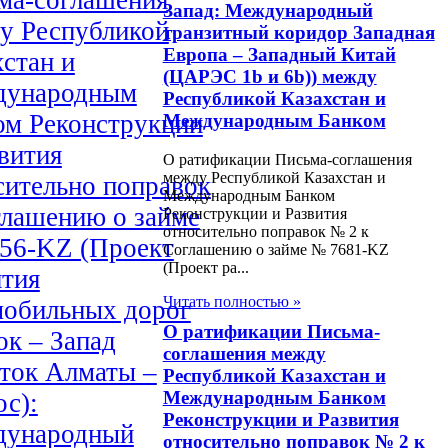
Запад: Международный
у Республикой
транзитный коридор Западная
Европа – Западный Китай
хстан и
(ЦАРЭС 1b и 6b)) между
ународным
Республикой Казахстан и
ом Реконструкции
Международным Банком
вития
О ратификации Письма-соглашения
между Республикой Казахстан и
сительно поправок
Международным Банком
глашению о займе
Реконструкции и Развития
относительно поправок № 2 к
56-KZ (Проект
Соглашению о займе № 7681-KZ
(Проект ра...
ития
Читать полностью »
мобильных дорог
О ратификации Письма-
ок – Запад
соглашения между
сток Алматы –
Республикой Казахстан и
Международным Банком
ос):
Реконструкции и Развития
ународный
относительно поправок № 2 к