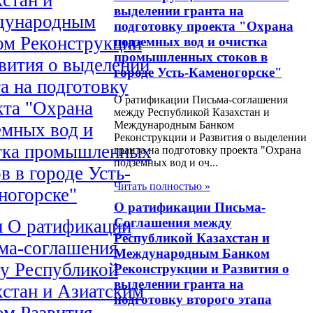
выделении гранта на
ународным
подготовку проекта "Охрана
ом Реконструкции
подземных вод и очистка
промышленных стоков в
звития о выделении
городе Усть-Каменогорске"
а на подготовку
О ратификации Письма-соглашения
кта "Охрана
между Республикой Казахстан и
Международным Банком
емных вод и
Реконструкции и Развития о выделении
тка промышленных
гранта на подготовку проекта "Охрана
подземных вод и оч...
в в городе Усть-
Читать полностью »
ногорске"
О ратификации Письма-
Соглашения между
н О ратификации
Республикой Казахстан и
ма-соглашения
Международным Банком
у Республикой
Реконструкции и Развития о
выделении гранта на
хстан и Азиатским
подготовку второго этапа
ом Развития