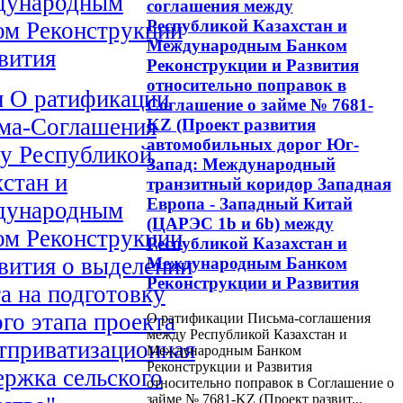
ународным
соглашения между
Республикой Казахстан и
ом Реконструкции
Международным Банком
вития
Реконструкции и Развития
относительно поправок в
н О ратификации
Соглашение о займе № 7681-
ма-Соглашения
KZ (Проект развития
автомобильных дорог Юг-
у Республикой
Запад: Международный
хстан и
транзитный коридор Западная
Европа - Западный Китай
ународным
(ЦАРЭС 1b и 6b) между
ом Реконструкции
Республикой Казахстан и
звития о выделении
Международным Банком
Реконструкции и Развития
а на подготовку
го этапа проекта
О ратификации Письма-соглашения
между Республикой Казахстан и
тприватизационная
Международным Банком
Реконструкции и Развития
ержка сельского
относительно поправок в Соглашение о
займе № 7681-KZ (Проект развит...