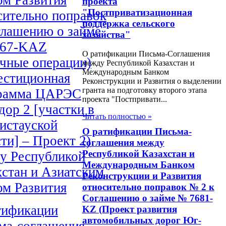
проекта
"Постприватизационная
сительно поправок
поддержка сельского
глашению о займе
хозяйства"
67-KAZ
О ратификации Письма-Соглашения
чные операции)
между Республикой Казахстан и
Международным Банком
естиционная
Реконструкции и Развития о выделении
гранта на подготовку второго этапа
рамма ЦАРЭС
проекта "Постпривати...
дор 2 [участки в
Читать полностью »
истауской
О ратификации Письма-
ти] – Проект 2)
соглашения между
Республикой Казахстан и
у Республикой
Международным Банком
хстан и Азиатским
Реконструкции и Развития
ом Развития
относительно поправок № 2 к
Соглашению о займе № 7681-
тификации
KZ (Проект развития
автомобильных дорог Юг-
ма-соглашения