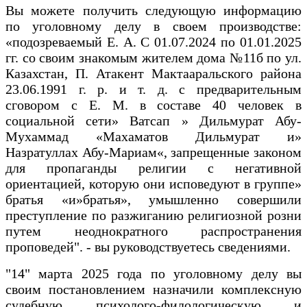
Вы можете получить следующую информацию
по уголовному делу в своем производстве:
«подозреваемый Е. А. С 01.07.2024 по 01.01.2025
гг. со своим знакомым жителем дома №11б по ул.
Казахстан, П. Атакент Мактааральского района
23.06.1991 г. р. и т. д. с предварительным
сговором с Е. М. в составе 40 человек в
социальной сети» Ватсап » Дильмурат Абу-
Мухаммад «Махаматов Дильмурат и»
Назратуллах Абу-Мариам«, запрещенные законом
для пропаганды религии с негативной
ориентацией, которую они исповедуют в группе»
братья «и»братья», умышленно совершили
преступление по разжиганию религиозной розни
путем неоднократного распространения
проповедей". - вы руководствуетесь сведениями.
"14" марта 2025 года по уголовному делу вы
своим постановлением назначили комплексную
судебную психолого-филологическую и