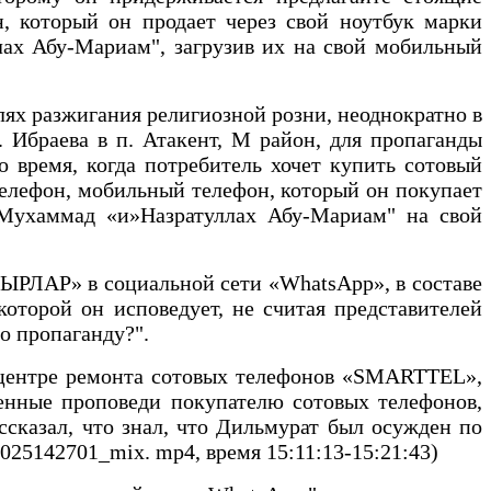
, который он продает через свой ноутбук марки
лах Абу-Мариам", загрузив их на свой мобильный
елях разжигания религиозной розни, неоднократно в
Ибраева в п. Атакент, М район, для пропаганды
о время, когда потребитель хочет купить сотовый
телефон, мобильный телефон, который он покупает
у-Мухаммад «и»Назратуллах Абу-Мариам" на свой
УЫРЛАР» в социальной сети «WhatsApp», в составе
которой он исповедует, не считая представителей
о пропаганду?".
 в центре ремонта сотовых телефонов «SMARTTEL»,
енные проповеди покупателю сотовых телефонов,
сказал, что знал, что Дильмурат был осужден по
2025142701_mix. mp4, время 15:11:13-15:21:43)