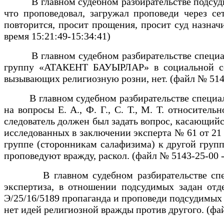
В главном судебном разбирательстве подсудимый
что проповедовал, загружал проповеди через с
повторится, просит прощения, просит суд назнач
время 15:21:49-15:34:41)
В главном судебном разбирательстве специалист
группу «АТАКЕНТ БАУЫРЛАР» в социальной сет
вызывающих религиозную розни, нет. (файл № 5143
В главном судебном разбирательстве специалист
на вопросы Е. А., Ф. Г., С. Т., М. Т. относит
следователь должен был задать вопрос, касающийс
исследованных в заключении эксперта № 61 от 21 
группе (сторонникам салафизима) к другой групп
проповедуют вражду, раскол. (файл № 5143-25-00 
В главном судебном разбирательстве специал
экспертиза, в отношении подсудимых задан отд
Э/25/16/5189 пропаганда и проповеди подсудимых 
нет идей религиозной вражды против другого. (фа