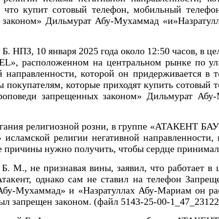
, что купит сотовый телефон, мобильный телефон
х законом» Дильмурат Абу-Мухаммад «и»Назратул
 НПЗ, 10 января 2025 года около 12:50 часов, в ц
», расположенном на центральном рынке по ул. 
 направленности, которой он придерживается в т
ы покупателям, которые приходят купить сотовый 
 проповеди запрещенных законом» Дильмурат Аб
зжигания религиозной розни, в группе «АТАКЕНТ БА
 исламской религии негативной направленности, 
 причины нужно получить, чтобы сердце принимал
Б. М., не признавая вины, заявил, что работает
такент, однако сам не ставил на телефон Запрещ
Абу-Мухаммад» и «Назратуллах Абу-Мариам он рас
 был запрещен законом. (файл 5143-25-00-1_47_2312