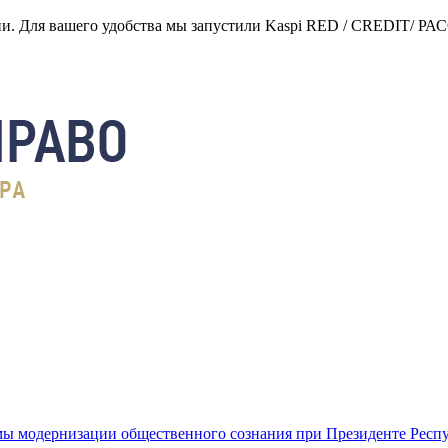
нии. Для вашего удобства мы запустили Kaspi RED / CREDIT/ Р
ы модернизации общественного сознания при Президенте Респ