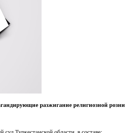
пагандирующие разжигание религиозной розни
нный суд Туркестанской области, в составе: