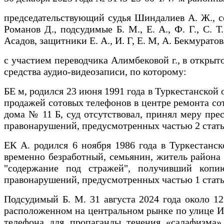
председательствующий судья Шиндалиев А. Ж., се
Романов Д., подсудимые Б. М., Е. А., Ф. Г., С. Т
Асадов, защитники Е. А., И. Г, Е. М, А. Бекмуратов
с участием переводчика Алимбековой г., в открыт
средства аудио-видеозаписи, по которому:
БЕ м, родился 23 июня 1991 года в Туркестанской 
продажей сотовых телефонов в центре ремонта со
дома № 11 Б, суд отсутствовал, принял меру пр
правонарушений, предусмотренных частью 2 стать
ЕК А. родился 6 ноября 1986 года в Туркестанск
временно безработный, семьянин, житель района 
"содержание под стражей", получивший копи
правонарушений, предусмотренных частью 1 стать
Подсудимый Б. М. 31 августа 2024 года около 1
расположенном на центральном рынке по улице Иб
телефона для пропаганды течения «салафизма»