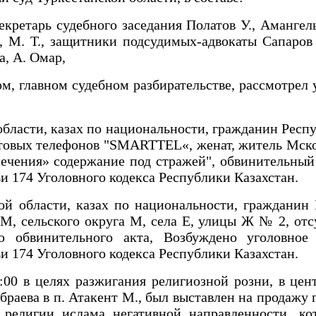
кретарь судебного заседания Полатов У., Амангел
., М. Т., защитники подсудимых-адвокаты Сапаров 
а, А. Омар,
ом, главном судебном разбирательстве, рассмотрел
области, казах по национальности, гражданин Респ
товых телефонов "SMARTTEL«, женат, житель Мског
есечения» содержание под стражей", обвинительны
и 174 Уголовного кодекса Республики Казахстан.
ой области, казах по национальности, гражданин
М, сельского округа М, села Е, улицы Ж № 2, от
ю обвинительного акта, Возбуждено уголовно
и 174 Уголовного кодекса Республики Казахстан.
2:00 в целях разжигания религиозной розни, в 
раева в п. Атакент М., был выставлен на продаж
 религии ислама негативной направленности, ко