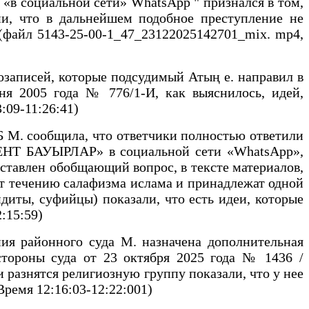
в социальной сети» WhatsApp " признался в том,
ии, что в дальнейшем подобное преступление не
 (файл 5143-25-00-1_47_23122025142701_mix. mp4,
записей, которые подсудимый Атың е. направил в
 2005 года № 776/1-И, как выяснилось, идей,
:09-11:26:41)
 М. сообщила, что ответчики полностью ответили
ТАКЕНТ БАУЫРЛАР» в социальной сети «WhatsApp»,
оставлен обобщающий вопрос, в тексте материалов,
жат течению салафизма ислама и принадлежат одной
диты, суфийцы) показали, что есть идеи, которые
:15:59)
 районного суда М. назначена дополнительная
стороны суда от 23 октября 2025 года № 1436 /
 разнятся религиозную группу показали, что у нее
ремя 12:16:03-12:22:001)