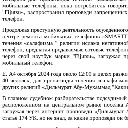
мобильные телефоны, пока потребитель говорит
"Fijutsu«, распространил проповеди запрещенны
телефон.
Продолжая преступную деятельность осужденного Б.
центре ремонта мобильных телефонов «SMARTTEL
течения «салафизма " религии ислама негативной
телефон, предлагая продаваемые сотовые телефон
через свой ноутбук марки "Fijutsu«, загружал
мобильный телефон.
Е. А4 октября 2024 года около 12:00 в целях ра
40 человек, для пропаганды течения «салафизма»
других религий «Дильмурат Абу-Мухаммад "Какие
В главном судебном разбирательстве подсудимый 
расположенном на центральном рынке поселка А
загружая через интернет проповеди «Дильмурат 
статье 174 УК, но не знал, за какие проповеди он