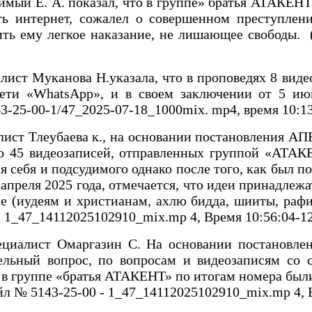
 Е. А. показал, что в группе» братья АТАКЕНТ «
еть интернет, сожалел о совершенном преступлен
ить ему легкое наказание, не лишающее свободы.
 Муканова Н.указала, что в проповедях 8 видео
и «WhatsApp», и в своем заключении от 5 июня
-25-00-1/47_2025-07-18_1000mix. mp4, время 10:13
 Тлеубаева к., на основании постановления АПБ
ельно 45 видеозаписей, отправленных группой «А
я себя и подсудимого однако после того, как был п
апреля 2025 года, отмечается, что идеи принадле
е (иудеям и христианам, ахлю бидда, шииты, рафи
- 1_47_14112025102910_mix.mp 4, Время 10:56:04-12
ист Омаргазин С. На основании постановления
ельный вопрос, по вопросам и видеозаписям со 
в группе «братья АТАКЕНТ» по итогам номера были
йл № 5143-25-00 - 1_47_14112025102910_mix.mp 4, В