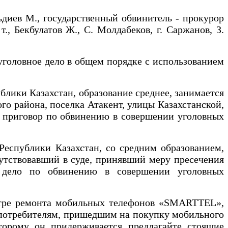
ьдиев М., государственный обвинитель - прокурор
т., Бекбулатов Ж., С. Молдабеков, г. Саржанов, З.
 уголовное дело в общем порядке с использованием
ублики Казахстан, образование среднее, занимается
о района, поселка Атакент, улицы Казахстанской,
й приговор по обвинению в совершении уголовных
 Республики Казахстан, со средним образованием,
сутствовавший в суде, принявший меру пресечения
е дело по обвинению в совершении уголовных
центре ремонта мобильных телефонов «SMARTTEL»,
у потребителям, пришедшим на покупку мобильного
торому он придерживается предлагайте стоящие