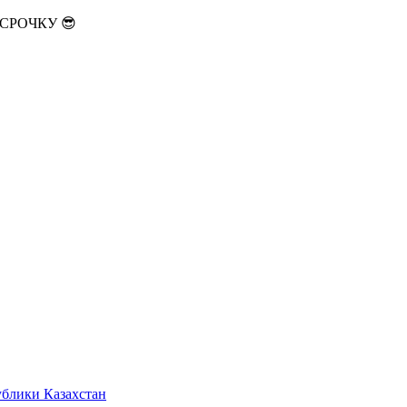
АССРОЧКУ 😎
ублики Казахстан