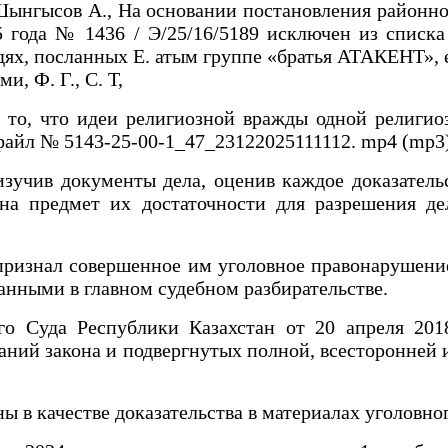
нгысов А., На основании постановления районного су
5 года № 1436 / Э/25/16/5189 исключен из списка 
дях, посланных Е. атым группе «братья АТАКЕНТ», 
, Ф. Г., С. Т,
а то, что идеи религиозной вражды одной религи
(файл № 5143-25-00-1_47_23122025111112. mp4 (mp3),
зучив документы дела, оценив каждое доказатель
 на предмет их достаточности для разрешения д
е признал совершенное им уголовное правонарушени
анными в главном судебном разбирательстве.
а Республики Казахстан от 20 апреля 2018 г
аний закона и подвергнутых полной, всесторонней 
ы в качестве доказательства в материалах уголовног